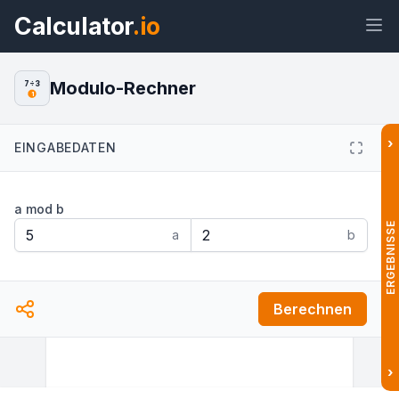
Calculator
.io
Modulo-Rechner
7÷3
1
›
EINGABEDATEN
Widget
Link
Text
HTML
a mod b
Vorschau Modulo-Rechner: Rest
einer Division berechnen Widget
ERGEBNISSE
a
b
Berechnen
›