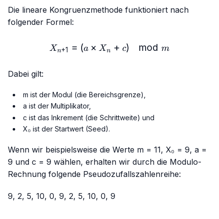
Die lineare Kongruenzmethode funktioniert nach
folgender Formel:
=
(
×
X_{n+1} = (a × X_n + c)
+
)
mod
X
a
X
c
m
+
1
n
n
Dabei gilt:
m ist der Modul (die Bereichsgrenze),
a ist der Multiplikator,
c ist das Inkrement (die Schrittweite) und
X₀ ist der Startwert (Seed).
Wenn wir beispielsweise die Werte m = 11, X₀ = 9, a =
9 und c = 9 wählen, erhalten wir durch die Modulo-
Rechnung folgende Pseudozufallszahlenreihe:
9, 2, 5, 10, 0, 9, 2, 5, 10, 0, 9