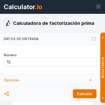
Calculator
.io
Calculadora de factorización prima
›
DATOS DE ENTRADA
Widget
Enlace
Texto
HTML
Número
Vista previa Calculadora de
factorización prima Widget
RESULTADOS
Opciones
Mostrar todos los factores
Calcular
›