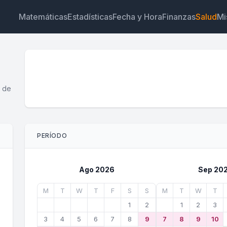
Matemáticas
Estadísticas
Fecha y Hora
Finanzas
Salud
Mi
o de
Widget
Enlace
Texto
HTML
PERÍODO
Vista previa Calculadora de periodos Widget
Ago 2026
Sep 20
M
T
W
T
F
S
S
M
T
W
T
1
2
1
2
3
3
4
5
6
7
8
9
7
8
9
10