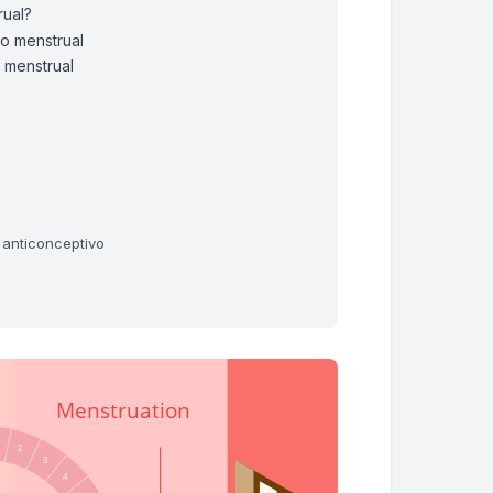
rual?
lo menstrual
 menstrual
 anticonceptivo