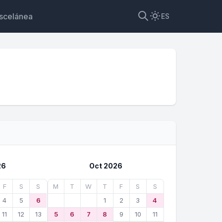
scelánea
ES
26
Oct 2026
F
S
S
M
T
W
T
F
S
S
4
5
6
1
2
3
4
11
12
13
5
6
7
8
9
10
11