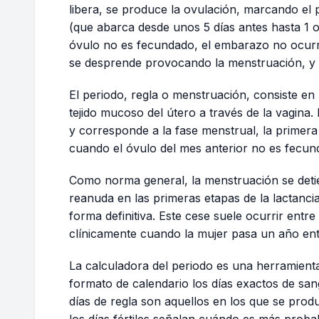
libera, se produce la ovulación, marcando el p
(que abarca desde unos 5 días antes hasta 1 o 
óvulo no es fecundado, el embarazo no ocurre
se desprende provocando la menstruación, y e
El periodo, regla o menstruación, consiste en
tejido mucoso del útero a través de la vagina. 
y corresponde a la fase menstrual, la primera
cuando el óvulo del mes anterior no es fecun
Como norma general, la menstruación se deti
reanuda en las primeras etapas de la lactanc
forma definitiva. Este cese suele ocurrir entre
clínicamente cuando la mujer pasa un año ent
La calculadora del periodo es una herramienta 
formato de calendario los días exactos de san
días de regla son aquellos en los que se produ
los días fértiles señalan cuándo es más proba