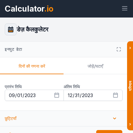
Calculator
.io
डेज़ कैलकुलेटर
›
इनपुट डेटा
विजेट
लिंक
टेक्स्ट
HTML
दिनों की गणना करें
जोड़ें/घटाएँ
पूर्वावलोकन डेज़ कैलकुलेटर: दो तारीखों के बीच
के दिन विजेट
परिणाम
प्रारंभ तिथि
अंतिम तिथि
छुट्टियाँ
›
छुट्टियों की गणना करें