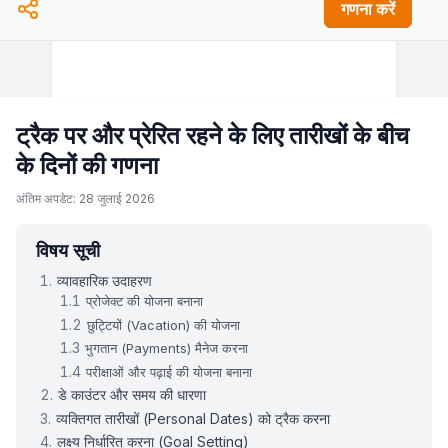
गणना करें
नव वर्ष का दिन
जूनटींथ दिवस
स्वतंत्रता दिवस
वेटरन्स डे
क्रिसमस दिवस
छुट्टी
ट्रैक पर और प्रेरित रहने के लिए तारीखों के बीच
महीना
दिन
के दिनों की गणना
अंतिम अपडेट: 28 जुलाई 2026
विषय सूची
व्यावहारिक उदाहरण
प्रोजेक्ट की योजना बनाना
छुट्टियों (Vacation) की योजना
भुगतान (Payments) मैनेज करना
परीक्षाओं और पढ़ाई की योजना बनाना
डे काउंटर और समय की धारणा
व्यक्तिगत तारीखों (Personal Dates) को ट्रैक करना
लक्ष्य निर्धारित करना (Goal Setting)