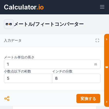
Calculator
.io
メートル/フィートコンバーター
m
ft
›
入力データ
ウィジェ
リン
テキス
HTML
ット
ク
ト
メートル単位の長さ
プレビュー メートルからフィートへの
m
変換：簡単便利な長さ換算ツール ウィ
ジェット
小数点以下の桁数
インチの分数
結果
変換する
›