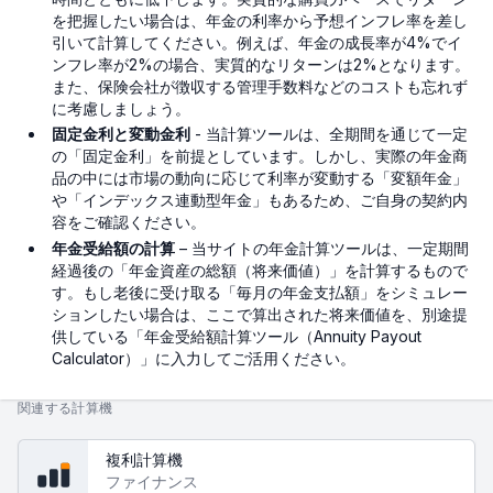
を把握したい場合は、年金の利率から予想インフレ率を差し
引いて計算してください。例えば、年金の成長率が4%でイ
ンフレ率が2%の場合、実質的なリターンは2%となります。
また、保険会社が徴収する管理手数料などのコストも忘れず
に考慮しましょう。
固定金利と変動金利
- 当計算ツールは、全期間を通じて一定
の「固定金利」を前提としています。しかし、実際の年金商
品の中には市場の動向に応じて利率が変動する「変額年金」
や「インデックス連動型年金」もあるため、ご自身の契約内
容をご確認ください。
年金受給額の計算
– 当サイトの年金計算ツールは、一定期間
経過後の「年金資産の総額（将来価値）」を計算するもので
す。もし老後に受け取る「毎月の年金支払額」をシミュレー
ションしたい場合は、ここで算出された将来価値を、別途提
供している「年金受給額計算ツール（Annuity Payout
Calculator）」に入力してご活用ください。
関連する計算機
複利計算機
ファイナンス