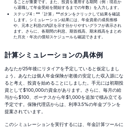
ることが重要です。また、投資を運用する期間（例：現在か
ら退職して年金受給を開始するまでの年数）を入力します。
ステップ4：**「計算」**ボタンをクリックして結果を確認
します。シミュレーション結果には、年金資産の成長推移
や、元本と利息の内訳を示す分かりやすいグラフが表示され
ます。さらに、各期間の利息、期首残高、期末残高をまとめ
た月次・年次の償却スケジュールも確認できます。
計算シミュレーションの具体例
あなたが25年後にリタイアを予定していると仮定しまし
ょう。あなたは個人年金保険が老後の安定した収入源にな
ると考え、投資を始めることにしました。手元には初期投
資として$100,000の資金があります。さらに、毎月の給
与から$100、ボーナスから年$1,000を追加で積み立てる
予定です。保険代理店からは、利率3.5%の年金プランを
提案されています。
このシミュレーションを実行するには、年金計算ツールに