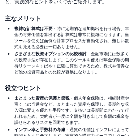
と、実践的なヒントをいくつかご紹介します。
主なメリット
複雑な計算式は不要
- 特に定期的な追加拠出を行う場合、年
金の将来価値を算出する計算式は非常に複雑になります。当
ツールを使えば面倒な計算プロセスが自動化され、難しい数
式を覚える必要は一切ありません。
さまざまな投資オプションの比較検討
- 金融市場には数多く
の投資手法が存在します。このツールを使えば年金保険の期
待リターンをすばやく正確に算出できるため、株式や債券な
ど他の投資商品との比較が容易になります。
役立つヒント
まとまった資産の保護と節税
- 個人年金保険は、相続財産や
宝くじの当選金など、まとまった資産を保護し、長期的な収
入源に変える優れた手段です。支払いは長期間にわたって行
われるため、契約者が一度に全額を引き出して多額の税金を
課せられるリスクを回避できます。
インフレ率と手数料の考慮
- 通貨の価値はインフレによって
時間とともに低下します。実質的な購買力ベースでリターン