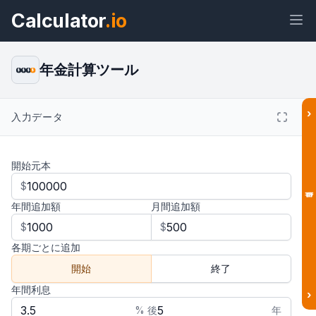
Calculator
.io
年金計算ツール
$
$
$
$
›
入力データ
ウィジェ
リン
テキス
HTML
ット
ク
ト
開始元本
プレビュー 年金計算ツール ウィジェ
$
ット
年間追加額
月間追加額
結果
$
$
各期ごとに追加
開始
終了
年間利息
›
% 後
年