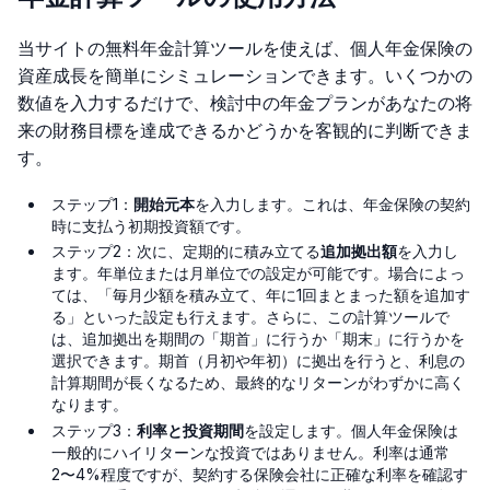
当サイトの無料年金計算ツールを使えば、個人年金保険の
資産成長を簡単にシミュレーションできます。いくつかの
数値を入力するだけで、検討中の年金プランがあなたの将
来の財務目標を達成できるかどうかを客観的に判断できま
す。
ステップ1：
開始元本
を入力します。これは、年金保険の契約
時に支払う初期投資額です。
ステップ2：次に、定期的に積み立てる
追加拠出額
を入力し
ます。年単位または月単位での設定が可能です。場合によっ
ては、「毎月少額を積み立て、年に1回まとまった額を追加す
る」といった設定も行えます。さらに、この計算ツールで
は、追加拠出を期間の「期首」に行うか「期末」に行うかを
選択できます。期首（月初や年初）に拠出を行うと、利息の
計算期間が長くなるため、最終的なリターンがわずかに高く
なります。
ステップ3：
利率と投資期間
を設定します。個人年金保険は
一般的にハイリターンな投資ではありません。利率は通常
2〜4%程度ですが、契約する保険会社に正確な利率を確認す