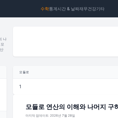
수학
통계
시간 & 날짜
재무
건강
기타
의 나
 모
계산
위젯
링크
텍스트
HTML
모듈로
미리보기 모듈로 계산기: 나눗셈 나머지 구하기 (MOD 연산
젯
1
모듈로 연산의 이해와 나머지 구
마지막 업데이트: 2026년 7월 28일