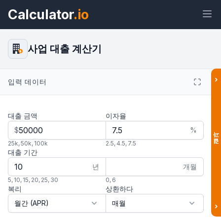
Calculator
.io
사업 대출 계산기
$
›
위젯
링크
텍스트
HTML
입력 데이터
대출 금액
이자율
미리보기 사업 대출 계산기 위젯
$
%
결과
25k
,
50k
,
100k
2.5
,
4.5
,
7.5
대출 기간
년
개월
5
,
10
,
15
,
20
,
25
,
30
0
,
6
복리
상환하다
›