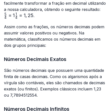
{4}
{4}
facilmente transformar a fração em decimal utilizando
\fra
a nossa calculadora, obtendo o seguinte resultado:
{4}=
5
1
=
1
=
1
,
25
.
4
4
{4}=
Assim como as frações, os números decimais podem
assumir valores positivos ou negativos. Na
matemática, classificamos os números decimais em
dois grupos principais:
Números Decimais Exatos
São números decimais que possuem uma quantidade
finita de casas decimais. Como os algarismos após a
vírgula são contáveis, eles são chamados de decimais
exatos (ou finitos). Exemplos clássicos incluem 1,23
ou 7,7894512554.
Números Decimais Infinitos