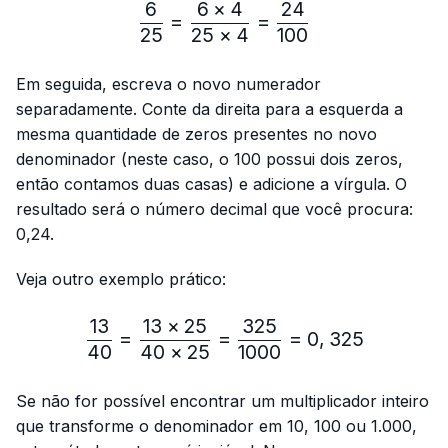
6
6
×
4
24
\frac{6}{25}=\frac{6 × 4
=
=
25
25
×
4
100
Em seguida, escreva o novo numerador
separadamente. Conte da direita para a esquerda a
mesma quantidade de zeros presentes no novo
denominador (neste caso, o 100 possui dois zeros,
então contamos duas casas) e adicione a vírgula. O
resultado será o número decimal que você procura:
0,24.
Veja outro exemplo prático:
13
13
×
25
325
\frac{13}{40}=\frac{13 
=
=
=
0
,
325
40
40
×
25
1000
Se não for possível encontrar um multiplicador inteiro
que transforme o denominador em 10, 100 ou 1.000,