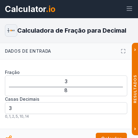
Calculator
.io
Calculadora de Fração para Decimal
1
0.5
2
›
DADOS DE ENTRADA
Widget
Link
Texto
HTML
Fração
Visualizar Conversor de Fração
RESULTADOS
para Decimal: Calculadora Online
Widget
Casas Decimais
0
,
1
,
2
,
5
,
10
,
14
›