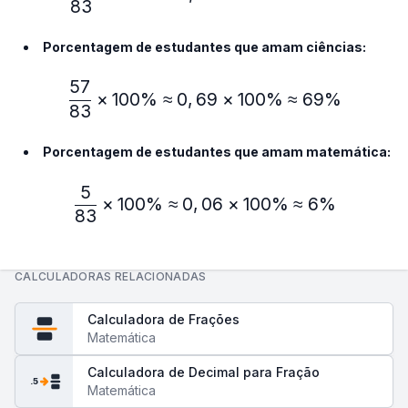
83
Porcentagem de estudantes que amam ciências:
57
\frac{57}{83} × 100\% ≈
×
100%
≈
0
,
69
×
100%
≈
69%
83
Porcentagem de estudantes que amam matemática:
5
\frac{5}{83} × 100\% ≈ 
×
100%
≈
0
,
06
×
100%
≈
6%
83
CALCULADORAS RELACIONADAS
Calculadora de Frações
Matemática
Calculadora de Decimal para Fração
.5
Matemática