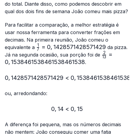
{13}
do total. Diante disso, como podemos descobrir em
qual dos dois fins de semana João comeu mais pizza?
Para facilitar a comparação, a melhor estratégia é
usar nossa ferramenta para converter frações em
decimais. Na primeira reunião, João comeu o
1
\frac{1}
=
0
,
1428571428571429
equivalente a
da pizza.
7
{7}=0,1428571428571429
2
\frac{2}
=
Já na segunda ocasião, sua porção foi de
13
{13}=0,153
0
,
1538461538461538461538
.
0
,
1428571428571429
<
0,1428571428571429 < 
0
,
1538461538461538
ou, arredondando:
0
,
14
<
0,14 < 0,15
0
,
15
A diferença foi pequena, mas os números decimais
não mentem: João conseguiu comer uma fatia