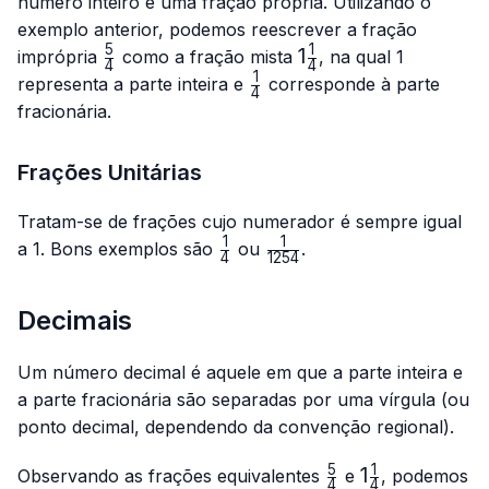
número inteiro e uma fração própria. Utilizando o
exemplo anterior, podemos reescrever a fração
5
1
\frac{5}
1\frac{1}
1
imprópria
como a fração mista
, na qual 1
4
4
{4}
{4}
1
\frac{1}
representa a parte inteira e
corresponde à parte
4
{4}
fracionária.
Frações Unitárias
Tratam-se de frações cujo numerador é sempre igual
1
1
\frac{1}
\frac{1}
a 1. Bons exemplos são
ou
.
4
1254
{4}
{1254}
Decimais
Um número decimal é aquele em que a parte inteira e
a parte fracionária são separadas por uma vírgula (ou
ponto decimal, dependendo da convenção regional).
5
1
\frac{5}
1\frac{1}
1
Observando as frações equivalentes
e
, podemos
4
4