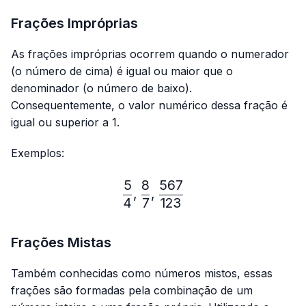
Frações Impróprias
As frações impróprias ocorrem quando o numerador
(o número de cima) é igual ou maior que o
denominador (o número de baixo).
Consequentemente, o valor numérico dessa fração é
igual ou superior a 1.
Exemplos:
5
8
567
\frac{5}{4},\frac{8}{7},
,
,
4
7
123
Frações Mistas
Também conhecidas como números mistos, essas
frações são formadas pela combinação de um