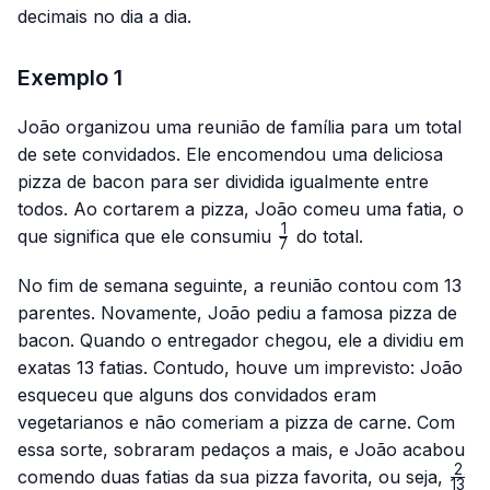
decimais no dia a dia.
Exemplo 1
João organizou uma reunião de família para um total
de sete convidados. Ele encomendou uma deliciosa
pizza de bacon para ser dividida igualmente entre
todos. Ao cortarem a pizza, João comeu uma fatia, o
1
\frac{1}
que significa que ele consumiu
do total.
7
{7}
No fim de semana seguinte, a reunião contou com 13
parentes. Novamente, João pediu a famosa pizza de
bacon. Quando o entregador chegou, ele a dividiu em
exatas 13 fatias. Contudo, houve um imprevisto: João
esqueceu que alguns dos convidados eram
vegetarianos e não comeriam a pizza de carne. Com
essa sorte, sobraram pedaços a mais, e João acabou
2
\fra
comendo duas fatias da sua pizza favorita, ou seja,
13