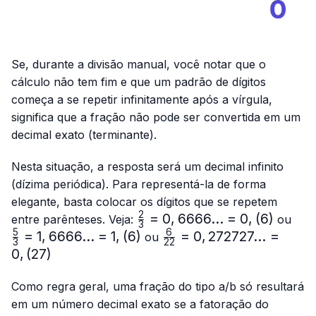
Se, durante a divisão manual, você notar que o
cálculo não tem fim e que um padrão de dígitos
começa a se repetir infinitamente após a vírgula,
significa que a fração não pode ser convertida em um
decimal exato (terminante).
Nesta situação, a resposta será um decimal infinito
(dízima periódica). Para representá-la de forma
elegante, basta colocar os dígitos que se repetem
2
\frac{2}
=
0
,
6666...
=
0
,
(
6
)
\fr
entre parênteses. Veja:
ou
3
{3}=0,6666...
{3}
5
6
=
1
,
6666...
=
1
,
(
6
)
\frac{6}
=
0
,
272727...
=
ou
3
22
= 0,(6)
1,66
{22}=0,272727...
0
,
(
27
)
= 1,
= 0,(27)
Como regra geral, uma fração do tipo a/b só resultará
em um número decimal exato se a fatoração do