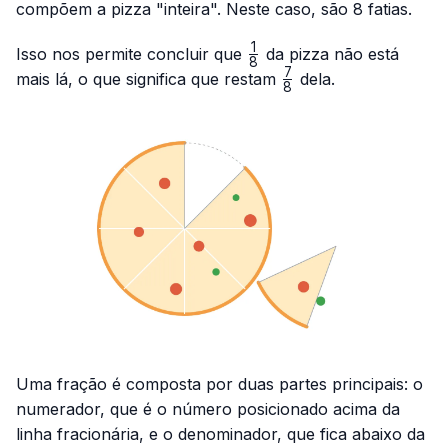
compõem a pizza "inteira". Neste caso, são 8 fatias.
1
\frac{1}
Isso nos permite concluir que
da pizza não está
8
{8}
7
\frac{7}
mais lá, o que significa que restam
dela.
8
{8}
Uma fração é composta por duas partes principais: o
numerador, que é o número posicionado acima da
linha fracionária, e o denominador, que fica abaixo da