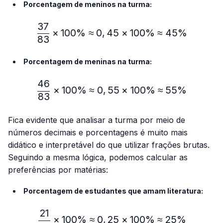
Porcentagem de meninos na turma:
37
\frac{37}{83} × 100\%≈
×
100%
≈
0
,
45
×
100%
≈
45%
83
Porcentagem de meninas na turma:
46
\frac{46}{83} × 100\% ≈
×
100%
≈
0
,
55
×
100%
≈
55%
83
Fica evidente que analisar a turma por meio de
números decimais e porcentagens é muito mais
didático e interpretável do que utilizar frações brutas.
Seguindo a mesma lógica, podemos calcular as
preferências por matérias:
Porcentagem de estudantes que amam literatura:
21
\frac{21}{83} × 100\% ≈
×
100%
≈
0
,
25
×
100%
≈
25%