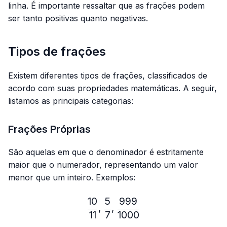
linha. É importante ressaltar que as frações podem
ser tanto positivas quanto negativas.
Tipos de frações
Existem diferentes tipos de frações, classificados de
acordo com suas propriedades matemáticas. A seguir,
listamos as principais categorias:
Frações Próprias
São aquelas em que o denominador é estritamente
maior que o numerador, representando um valor
menor que um inteiro. Exemplos:
10
5
999
\frac{10}{11},\frac{5}{7}
,
,
11
7
1000