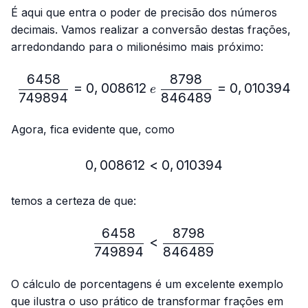
É aqui que entra o poder de precisão dos números
decimais. Vamos realizar a conversão destas frações,
arredondando para o milionésimo mais próximo:
6458
8798
\frac{6458}{749894}=0,
=
0
,
008612
=
0
,
010394
e
749894
846489
Agora, fica evidente que, como
0
,
008612
<
0,008612 < 0,010394
0
,
010394
temos a certeza de que:
6458
8798
\frac{6458}{749894} < 
<
749894
846489
O cálculo de porcentagens é um excelente exemplo
que ilustra o uso prático de transformar frações em