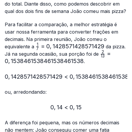
{13}
do total. Diante disso, como podemos descobrir em
qual dos dois fins de semana João comeu mais pizza?
Para facilitar a comparação, a melhor estratégia é
usar nossa ferramenta para converter frações em
decimais. Na primeira reunião, João comeu o
1
\frac{1}
=
0
,
1428571428571429
equivalente a
da pizza.
7
{7}=0,1428571428571429
2
\frac{2}
=
Já na segunda ocasião, sua porção foi de
13
{13}=0,153
0
,
1538461538461538461538
.
0
,
1428571428571429
<
0,1428571428571429 < 
0
,
1538461538461538
ou, arredondando:
0
,
14
<
0,14 < 0,15
0
,
15
A diferença foi pequena, mas os números decimais
não mentem: João conseguiu comer uma fatia