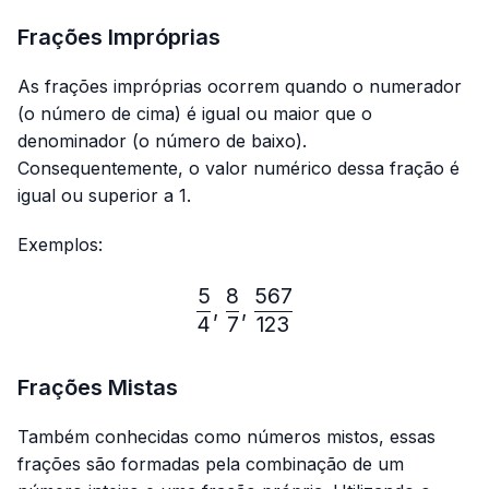
Frações Impróprias
As frações impróprias ocorrem quando o numerador
(o número de cima) é igual ou maior que o
denominador (o número de baixo).
Consequentemente, o valor numérico dessa fração é
igual ou superior a 1.
Exemplos:
5
8
567
\frac{5}{4},\frac{8}{7},
,
,
4
7
123
Frações Mistas
Também conhecidas como números mistos, essas
frações são formadas pela combinação de um