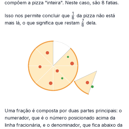
compõem a pizza "inteira". Neste caso, são 8 fatias.
1
\frac{1}
Isso nos permite concluir que
da pizza não está
8
{8}
7
\frac{7}
mais lá, o que significa que restam
dela.
8
{8}
Uma fração é composta por duas partes principais: o
numerador, que é o número posicionado acima da
linha fracionária, e o denominador, que fica abaixo da