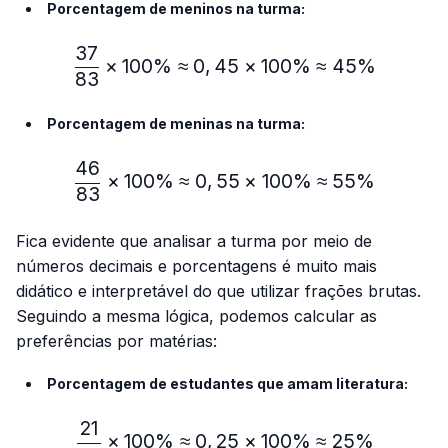
Porcentagem de meninos na turma:
37
\frac{37}{83} × 100\%≈
×
100%
≈
0
,
45
×
100%
≈
45%
83
Porcentagem de meninas na turma:
46
\frac{46}{83} × 100\% ≈
×
100%
≈
0
,
55
×
100%
≈
55%
83
Fica evidente que analisar a turma por meio de
números decimais e porcentagens é muito mais
didático e interpretável do que utilizar frações brutas.
Seguindo a mesma lógica, podemos calcular as
preferências por matérias:
Porcentagem de estudantes que amam literatura:
21
\frac{21}{83} × 100\% ≈
×
100%
≈
0
,
25
×
100%
≈
25%