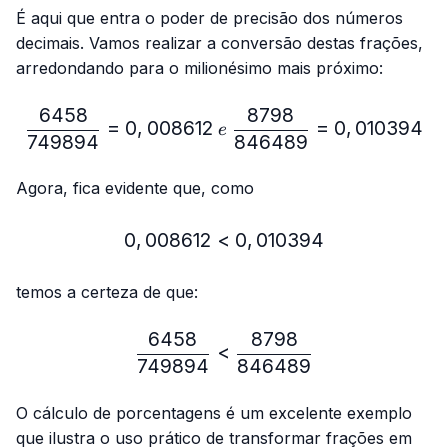
É aqui que entra o poder de precisão dos números
decimais. Vamos realizar a conversão destas frações,
arredondando para o milionésimo mais próximo:
6458
8798
\frac{6458}{749894}=0,
=
0
,
008612
=
0
,
010394
e
749894
846489
Agora, fica evidente que, como
0
,
008612
<
0,008612 < 0,010394
0
,
010394
temos a certeza de que:
6458
8798
\frac{6458}{749894} < 
<
749894
846489
O cálculo de porcentagens é um excelente exemplo
que ilustra o uso prático de transformar frações em