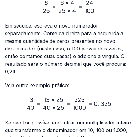
6
6
×
4
24
\frac{6}{25}=\frac{6 × 4
=
=
25
25
×
4
100
Em seguida, escreva o novo numerador
separadamente. Conte da direita para a esquerda a
mesma quantidade de zeros presentes no novo
denominador (neste caso, o 100 possui dois zeros,
então contamos duas casas) e adicione a vírgula. O
resultado será o número decimal que você procura:
0,24.
Veja outro exemplo prático:
13
13
×
25
325
\frac{13}{40}=\frac{13 
=
=
=
0
,
325
40
40
×
25
1000
Se não for possível encontrar um multiplicador inteiro
que transforme o denominador em 10, 100 ou 1.000,