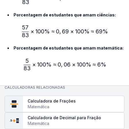
83
Porcentagem de estudantes que amam ciências:
57
\frac{57}{83} × 100\% ≈
×
100%
≈
0
,
69
×
100%
≈
69%
83
Porcentagem de estudantes que amam matemática:
5
\frac{5}{83} × 100\% ≈ 
×
100%
≈
0
,
06
×
100%
≈
6%
83
CALCULADORAS RELACIONADAS
Calculadora de Frações
Matemática
Calculadora de Decimal para Fração
.5
Matemática