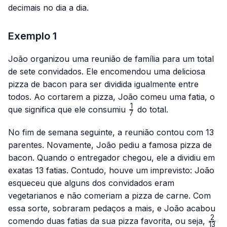
decimais no dia a dia.
Exemplo 1
João organizou uma reunião de família para um total
de sete convidados. Ele encomendou uma deliciosa
pizza de bacon para ser dividida igualmente entre
todos. Ao cortarem a pizza, João comeu uma fatia, o
1
\frac{1}
que significa que ele consumiu
do total.
7
{7}
No fim de semana seguinte, a reunião contou com 13
parentes. Novamente, João pediu a famosa pizza de
bacon. Quando o entregador chegou, ele a dividiu em
exatas 13 fatias. Contudo, houve um imprevisto: João
esqueceu que alguns dos convidados eram
vegetarianos e não comeriam a pizza de carne. Com
essa sorte, sobraram pedaços a mais, e João acabou
2
\fra
comendo duas fatias da sua pizza favorita, ou seja,
13