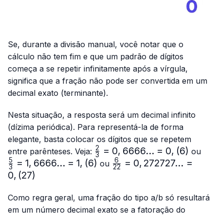
Se, durante a divisão manual, você notar que o
cálculo não tem fim e que um padrão de dígitos
começa a se repetir infinitamente após a vírgula,
significa que a fração não pode ser convertida em um
decimal exato (terminante).
Nesta situação, a resposta será um decimal infinito
(dízima periódica). Para representá-la de forma
elegante, basta colocar os dígitos que se repetem
2
\frac{2}
=
0
,
6666...
=
0
,
(
6
)
\fr
entre parênteses. Veja:
ou
3
{3}=0,6666...
{3}
5
6
=
1
,
6666...
=
1
,
(
6
)
\frac{6}
=
0
,
272727...
=
ou
3
22
= 0,(6)
1,66
{22}=0,272727...
0
,
(
27
)
= 1,
= 0,(27)
Como regra geral, uma fração do tipo a/b só resultará
em um número decimal exato se a fatoração do