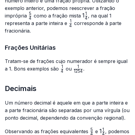
número inteiro e uma fração própria. Utilizando o
exemplo anterior, podemos reescrever a fração
5
1
\frac{5}
1\frac{1}
1
imprópria
como a fração mista
, na qual 1
4
4
{4}
{4}
1
\frac{1}
representa a parte inteira e
corresponde à parte
4
{4}
fracionária.
Frações Unitárias
Tratam-se de frações cujo numerador é sempre igual
1
1
\frac{1}
\frac{1}
a 1. Bons exemplos são
ou
.
4
1254
{4}
{1254}
Decimais
Um número decimal é aquele em que a parte inteira e
a parte fracionária são separadas por uma vírgula (ou
ponto decimal, dependendo da convenção regional).
5
1
\frac{5}
1\frac{1}
1
Observando as frações equivalentes
e
, podemos
4
4