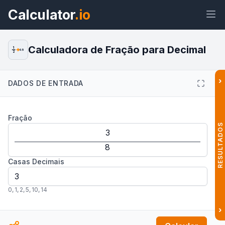
Calculator
.io
Calculadora de Fração para Decimal
1
0.5
2
›
DADOS DE ENTRADA
Widget
Link
Texto
HTML
Fração
Visualizar Conversor de Fração
RESULTADOS
para Decimal: Calculadora Online
Widget
Casas Decimais
0
,
1
,
2
,
5
,
10
,
14
›