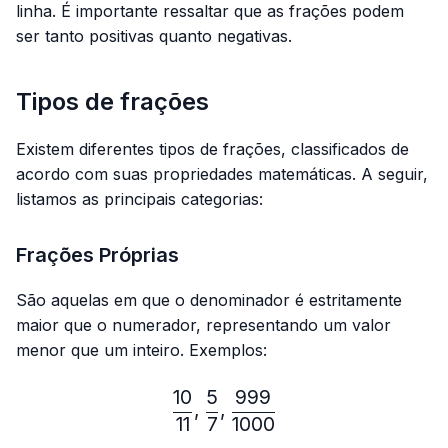
linha. É importante ressaltar que as frações podem
ser tanto positivas quanto negativas.
Tipos de frações
Existem diferentes tipos de frações, classificados de
acordo com suas propriedades matemáticas. A seguir,
listamos as principais categorias:
Frações Próprias
São aquelas em que o denominador é estritamente
maior que o numerador, representando um valor
menor que um inteiro. Exemplos:
10
5
999
\frac{10}{11},\frac{5}{7}
,
,
11
7
1000