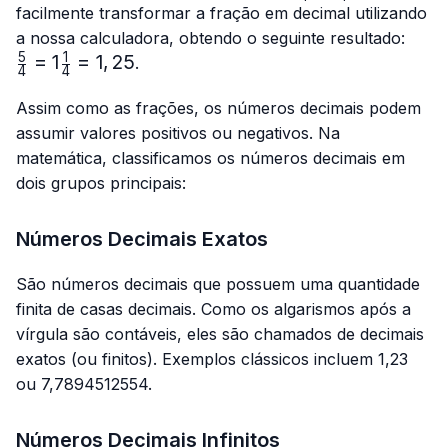
{4}
{4}
facilmente transformar a fração em decimal utilizando
\fra
a nossa calculadora, obtendo o seguinte resultado:
{4}=
5
1
=
1
=
1
,
25
.
4
4
{4}=
Assim como as frações, os números decimais podem
assumir valores positivos ou negativos. Na
matemática, classificamos os números decimais em
dois grupos principais:
Números Decimais Exatos
São números decimais que possuem uma quantidade
finita de casas decimais. Como os algarismos após a
vírgula são contáveis, eles são chamados de decimais
exatos (ou finitos). Exemplos clássicos incluem 1,23
ou 7,7894512554.
Números Decimais Infinitos