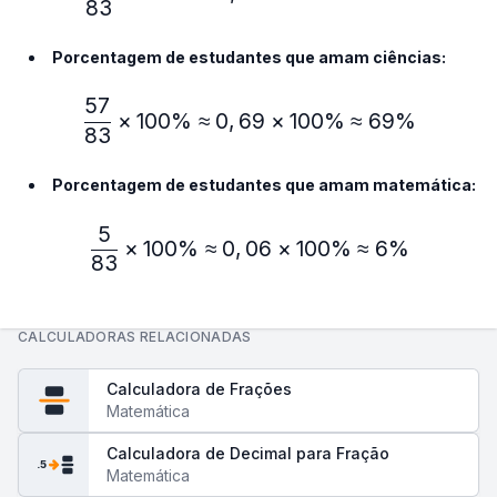
83
Porcentagem de estudantes que amam ciências:
57
\frac{57}{83} × 100\% ≈
×
100%
≈
0
,
69
×
100%
≈
69%
83
Porcentagem de estudantes que amam matemática:
5
\frac{5}{83} × 100\% ≈ 
×
100%
≈
0
,
06
×
100%
≈
6%
83
CALCULADORAS RELACIONADAS
Calculadora de Frações
Matemática
Calculadora de Decimal para Fração
.5
Matemática