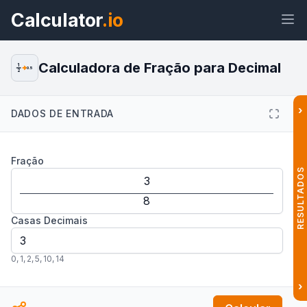
Calculator
.io
Calculadora de Fração para Decimal
1
0.5
2
›
DADOS DE ENTRADA
Widget
Link
Texto
HTML
Fração
Visualizar Conversor de Fração
RESULTADOS
para Decimal: Calculadora Online
Widget
Casas Decimais
0
,
1
,
2
,
5
,
10
,
14
›