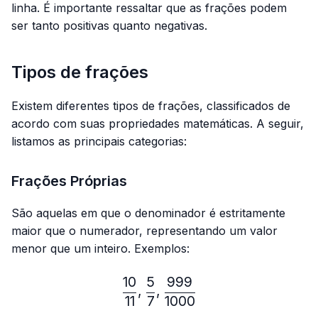
linha. É importante ressaltar que as frações podem
ser tanto positivas quanto negativas.
Tipos de frações
Existem diferentes tipos de frações, classificados de
acordo com suas propriedades matemáticas. A seguir,
listamos as principais categorias:
Frações Próprias
São aquelas em que o denominador é estritamente
maior que o numerador, representando um valor
menor que um inteiro. Exemplos:
10
5
999
\frac{10}{11},\frac{5}{7}
,
,
11
7
1000