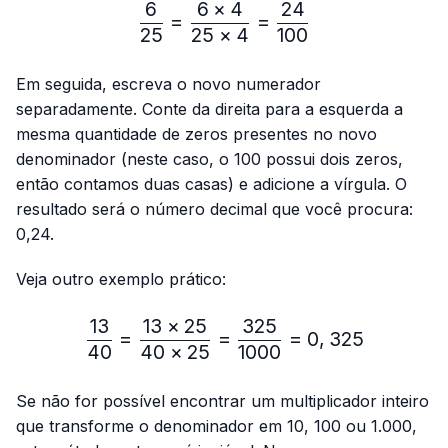
6
6
×
4
24
\frac{6}{25}=\frac{6 × 4
=
=
25
25
×
4
100
Em seguida, escreva o novo numerador
separadamente. Conte da direita para a esquerda a
mesma quantidade de zeros presentes no novo
denominador (neste caso, o 100 possui dois zeros,
então contamos duas casas) e adicione a vírgula. O
resultado será o número decimal que você procura:
0,24.
Veja outro exemplo prático:
13
13
×
25
325
\frac{13}{40}=\frac{13 
=
=
=
0
,
325
40
40
×
25
1000
Se não for possível encontrar um multiplicador inteiro
que transforme o denominador em 10, 100 ou 1.000,