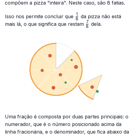
compõem a pizza "inteira". Neste caso, são 8 fatias.
1
\frac{1}
Isso nos permite concluir que
da pizza não está
8
{8}
7
\frac{7}
mais lá, o que significa que restam
dela.
8
{8}
Uma fração é composta por duas partes principais: o
numerador, que é o número posicionado acima da
linha fracionária, e o denominador, que fica abaixo da