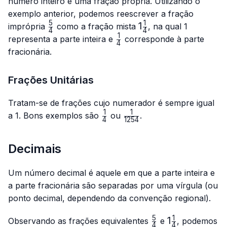
número inteiro e uma fração própria. Utilizando o
exemplo anterior, podemos reescrever a fração
5
1
\frac{5}
1\frac{1}
1
imprópria
como a fração mista
, na qual 1
4
4
{4}
{4}
1
\frac{1}
representa a parte inteira e
corresponde à parte
4
{4}
fracionária.
Frações Unitárias
Tratam-se de frações cujo numerador é sempre igual
1
1
\frac{1}
\frac{1}
a 1. Bons exemplos são
ou
.
4
1254
{4}
{1254}
Decimais
Um número decimal é aquele em que a parte inteira e
a parte fracionária são separadas por uma vírgula (ou
ponto decimal, dependendo da convenção regional).
5
1
\frac{5}
1\frac{1}
1
Observando as frações equivalentes
e
, podemos
4
4