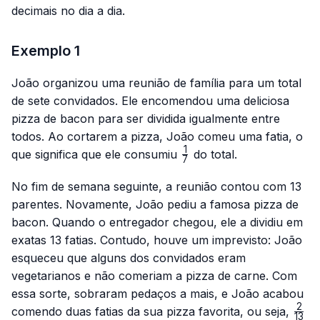
decimais no dia a dia.
Exemplo 1
João organizou uma reunião de família para um total
de sete convidados. Ele encomendou uma deliciosa
pizza de bacon para ser dividida igualmente entre
todos. Ao cortarem a pizza, João comeu uma fatia, o
1
\frac{1}
que significa que ele consumiu
do total.
7
{7}
No fim de semana seguinte, a reunião contou com 13
parentes. Novamente, João pediu a famosa pizza de
bacon. Quando o entregador chegou, ele a dividiu em
exatas 13 fatias. Contudo, houve um imprevisto: João
esqueceu que alguns dos convidados eram
vegetarianos e não comeriam a pizza de carne. Com
essa sorte, sobraram pedaços a mais, e João acabou
2
\fra
comendo duas fatias da sua pizza favorita, ou seja,
13