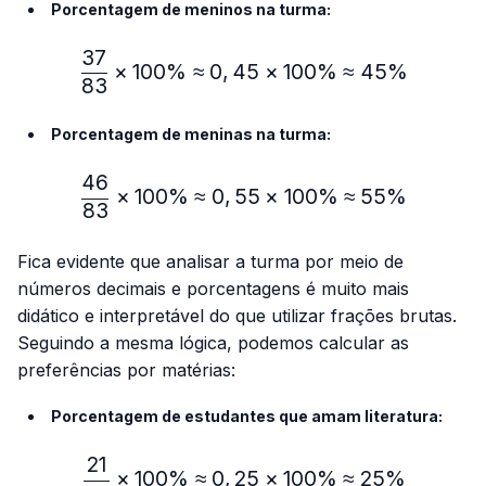
Porcentagem de meninos na turma:
37
\frac{37}{83} × 100\%≈
×
100%
≈
0
,
45
×
100%
≈
45%
83
Porcentagem de meninas na turma:
46
\frac{46}{83} × 100\% ≈
×
100%
≈
0
,
55
×
100%
≈
55%
83
Fica evidente que analisar a turma por meio de
números decimais e porcentagens é muito mais
didático e interpretável do que utilizar frações brutas.
Seguindo a mesma lógica, podemos calcular as
preferências por matérias:
Porcentagem de estudantes que amam literatura:
21
\frac{21}{83} × 100\% ≈
×
100%
≈
0
,
25
×
100%
≈
25%