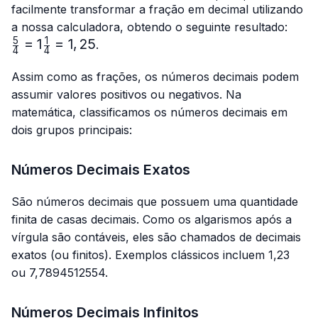
{4}
{4}
facilmente transformar a fração em decimal utilizando
\fra
a nossa calculadora, obtendo o seguinte resultado:
{4}=
5
1
=
1
=
1
,
25
.
4
4
{4}=
Assim como as frações, os números decimais podem
assumir valores positivos ou negativos. Na
matemática, classificamos os números decimais em
dois grupos principais:
Números Decimais Exatos
São números decimais que possuem uma quantidade
finita de casas decimais. Como os algarismos após a
vírgula são contáveis, eles são chamados de decimais
exatos (ou finitos). Exemplos clássicos incluem 1,23
ou 7,7894512554.
Números Decimais Infinitos