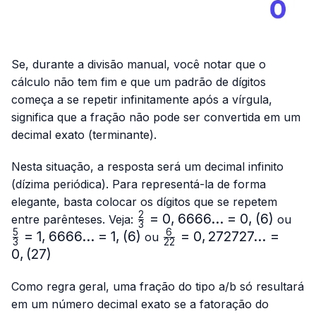
Se, durante a divisão manual, você notar que o
cálculo não tem fim e que um padrão de dígitos
começa a se repetir infinitamente após a vírgula,
significa que a fração não pode ser convertida em um
decimal exato (terminante).
Nesta situação, a resposta será um decimal infinito
(dízima periódica). Para representá-la de forma
elegante, basta colocar os dígitos que se repetem
2
\frac{2}
=
0
,
6666...
=
0
,
(
6
)
\fr
entre parênteses. Veja:
ou
3
{3}=0,6666...
{3}
5
6
=
1
,
6666...
=
1
,
(
6
)
\frac{6}
=
0
,
272727...
=
ou
3
22
= 0,(6)
1,66
{22}=0,272727...
0
,
(
27
)
= 1,
= 0,(27)
Como regra geral, uma fração do tipo a/b só resultará
em um número decimal exato se a fatoração do