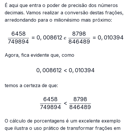
É aqui que entra o poder de precisão dos números
decimais. Vamos realizar a conversão destas frações,
arredondando para o milionésimo mais próximo:
6458
8798
\frac{6458}{749894}=0,
=
0
,
008612
=
0
,
010394
e
749894
846489
Agora, fica evidente que, como
0
,
008612
<
0,008612 < 0,010394
0
,
010394
temos a certeza de que:
6458
8798
\frac{6458}{749894} < 
<
749894
846489
O cálculo de porcentagens é um excelente exemplo
que ilustra o uso prático de transformar frações em