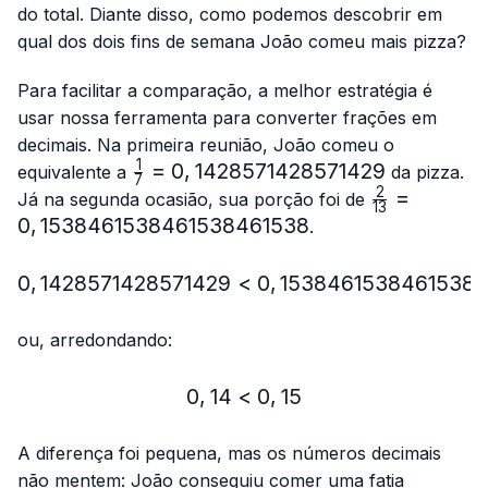
{13}
do total. Diante disso, como podemos descobrir em
qual dos dois fins de semana João comeu mais pizza?
Para facilitar a comparação, a melhor estratégia é
usar nossa ferramenta para converter frações em
decimais. Na primeira reunião, João comeu o
1
\frac{1}
=
0
,
1428571428571429
equivalente a
da pizza.
7
{7}=0,1428571428571429
2
\frac{2}
=
Já na segunda ocasião, sua porção foi de
13
{13}=0,153
0
,
1538461538461538461538
.
0
,
1428571428571429
<
0,1428571428571429 < 
0
,
1538461538461538
ou, arredondando:
0
,
14
<
0,14 < 0,15
0
,
15
A diferença foi pequena, mas os números decimais
não mentem: João conseguiu comer uma fatia