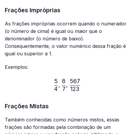
Frações Impróprias
As frações impróprias ocorrem quando o numerador
(o número de cima) é igual ou maior que o
denominador (o número de baixo).
Consequentemente, o valor numérico dessa fração é
igual ou superior a 1.
Exemplos:
5
8
567
\frac{5}{4},\frac{8}{7},
,
,
4
7
123
Frações Mistas
Também conhecidas como números mistos, essas
frações são formadas pela combinação de um