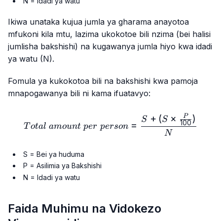
N = Idadi ya watu
Ikiwa unataka kujua jumla ya gharama anayotoa
mfukoni kila mtu, lazima ukokotoe bili nzima (bei halisi
jumlisha bakshishi) na kugawanya jumla hiyo kwa idadi
ya watu (N).
Fomula ya kukokotoa bili na bakshishi kwa pamoja
mnapogawanya bili ni kama ifuatavyo:
+
(
×
)
Total\ amount\ per\ perso
P
S
S
100
=
T
o
t
a
l
am
o
u
n
t
p
er
p
erso
n
N
S = Bei ya huduma
P = Asilimia ya Bakshishi
N = Idadi ya watu
Faida Muhimu na Vidokezo