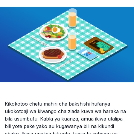
Kikokotoo chetu mahiri cha bakshishi hufanya
ukokotoaji wa kiwango cha ziada kuwa wa haraka na
bila usumbufu. Kabla ya kuanza, amua ikiwa utalipa
bili yote peke yako au kugawanya bili na kikundi
chako. Ikiwa unalipa bili yote, tumia tu sehemu ya