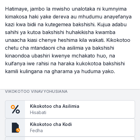
Hatimaye, jambo la mwisho unalotaka ni kumnyima
kimakosa haki yake dereva au mhudumu anayefanya
kazi kwa bidii na kutegemea bakshishi. Kujua adabu
sahihi ya kutoa bakshishi huhakikisha kwamba
unaacha kiasi chenye heshima kila wakati. Kikokotoo
chetu cha mtandaoni cha asilimia ya bakshishi
kinaondoa ubashiri kwenye mchakato huo, na
kuifanya iwe rahisi na haraka kukokotoa bakshishi
kamili kulingana na gharama ya huduma yako.
VIKOKOTOO VINAVYOHUSIANA
Kikokotoo cha Asilimia
Hisabati
Kikokotoo cha Kodi
Fedha
%