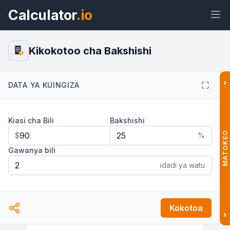
Calculator
.io
Kikokotoo cha Bakshishi
$
›
DATA YA KUINGIZA
Wijeti
Kiungo
Maandishi
HTML
Kiasi cha Bili
Bakshishi
Muhtasari Kikokotoo cha Bakshishi:
Kugawa Bili kwa Urahisi Wijeti
MATOKEO
$
%
Gawanya bili
idadi ya watu
Kokotoa
›