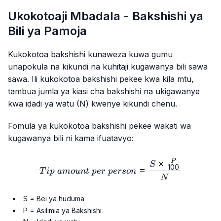
Ukokotoaji Mbadala - Bakshishi ya
Bili ya Pamoja
Kukokotoa bakshishi kunaweza kuwa gumu
unapokula na kikundi na kuhitaji kugawanya bili sawa
sawa. Ili kukokotoa bakshishi pekee kwa kila mtu,
tambua jumla ya kiasi cha bakshishi na ukigawanye
kwa idadi ya watu (N) kwenye kikundi chenu.
Fomula ya kukokotoa bakshishi pekee wakati wa
kugawanya bili ni kama ifuatavyo:
×
Tip\ amount\ per\ person
P
S
100
=
T
i
p
am
o
u
n
t
p
er
p
erso
n
N
S = Bei ya huduma
P = Asilimia ya Bakshishi