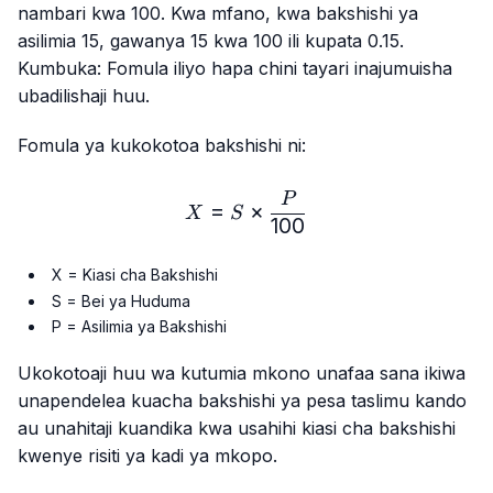
nambari kwa 100. Kwa mfano, kwa bakshishi ya
asilimia 15, gawanya 15 kwa 100 ili kupata 0.15.
Kumbuka: Fomula iliyo hapa chini tayari inajumuisha
ubadilishaji huu.
Fomula ya kukokotoa bakshishi ni:
X = S × \frac{P}{100}
P
=
×
X
S
100
X = Kiasi cha Bakshishi
S = Bei ya Huduma
P = Asilimia ya Bakshishi
Ukokotoaji huu wa kutumia mkono unafaa sana ikiwa
unapendelea kuacha bakshishi ya pesa taslimu kando
au unahitaji kuandika kwa usahihi kiasi cha bakshishi
kwenye risiti ya kadi ya mkopo.