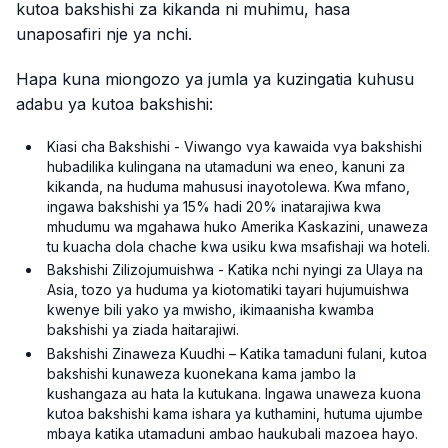
kutoa bakshishi za kikanda ni muhimu, hasa
unaposafiri nje ya nchi.
Hapa kuna miongozo ya jumla ya kuzingatia kuhusu
adabu ya kutoa bakshishi:
Kiasi cha Bakshishi - Viwango vya kawaida vya bakshishi
hubadilika kulingana na utamaduni wa eneo, kanuni za
kikanda, na huduma mahususi inayotolewa. Kwa mfano,
ingawa bakshishi ya 15% hadi 20% inatarajiwa kwa
mhudumu wa mgahawa huko Amerika Kaskazini, unaweza
tu kuacha dola chache kwa usiku kwa msafishaji wa hoteli.
Bakshishi Zilizojumuishwa - Katika nchi nyingi za Ulaya na
Asia, tozo ya huduma ya kiotomatiki tayari hujumuishwa
kwenye bili yako ya mwisho, ikimaanisha kwamba
bakshishi ya ziada haitarajiwi.
Bakshishi Zinaweza Kuudhi – Katika tamaduni fulani, kutoa
bakshishi kunaweza kuonekana kama jambo la
kushangaza au hata la kutukana. Ingawa unaweza kuona
kutoa bakshishi kama ishara ya kuthamini, hutuma ujumbe
mbaya katika utamaduni ambao haukubali mazoea hayo.