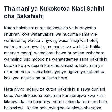
Thamani ya Kukokotoa Kiasi Sahihi
cha Bakshishi
Kutoa bakshishi ni njia ya kawaida ya kuonyesha
shukrani kwa wafanyakazi wa huduma kama vile
wahudumu, wauza vinywaji, wasafishaji wa hoteli,
watengeneza nywele, na madereva wa teksi. Katika
maeneo mengi, wataalamu hawa hupokea mshahara
wa msingi ulio mdogo na wanategemea sana bakshishi
kutoka kwa wateja ili kujikimu kimaisha. Bakshishi ya
ukarimu ni njia rahisi lakini yenye nguvu ya kutambua
kazi yao ngumu na huduma bora.
Hata hivyo, adabu za kutoa bakshishi si sawa duniani
kote. Wakati kuacha bakshishi kunatarajiwa kwa kiasi
kikubwa katika baadhi ya nchi, ni hiari kabisa—au hata
haihimizwi—katika nchi nyingine. Kuelewa sheria za