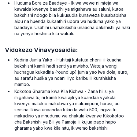
Huduma Bora za Baadaye - Ikiwa wewe ni mteja wa
kawaida kwenye baadhi ya migahawa au saluni, kutoa
bakshishi ndogo bila kukusudia kunaweza kusababisha
aibu na huenda kukaathiri ubora wa huduma yako ya
baadaye. Usahihi unahakikisha unaacha bakshishi ya haki
na yenye heshima kila wakati.
Vidokezo Vinavyosaidia:
Kadiria Jumla Yako - Huhitaji kutafuta chenji ili kuacha
bakshishi kamili hadi senti ya mwisho. Wateja wengi
huchagua kukadiria (round up) jumla yao iwe dola, euro,
au sarafu husika ya ndani iliyo karibu ili kurahisisha
mambo.
Kokotoa Gharama kwa Kila Kichwa - Zana hii si ya
migahawa tu; ni kamili kwa ajili ya kuandaa vyakula
kwenye matukio makubwa ya makampuni, harusi, au
semina. Ikiwa unaandaa tukio la watu 500, ingiza tu
makadirio ya mhudumu wa chakula kwenye Kikokotoo
cha Bakshishi ya Bili ya Pamoja ili kujua papo hapo
gharama yako kwa kila mtu, ikiwemo bakshishi.