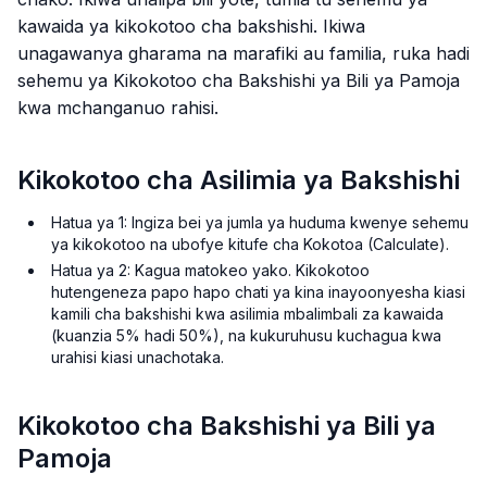
kawaida ya kikokotoo cha bakshishi. Ikiwa
unagawanya gharama na marafiki au familia, ruka hadi
sehemu ya Kikokotoo cha Bakshishi ya Bili ya Pamoja
kwa mchanganuo rahisi.
Kikokotoo cha Asilimia ya Bakshishi
Hatua ya 1: Ingiza bei ya jumla ya huduma kwenye sehemu
ya kikokotoo na ubofye kitufe cha Kokotoa (Calculate).
Hatua ya 2: Kagua matokeo yako. Kikokotoo
hutengeneza papo hapo chati ya kina inayoonyesha kiasi
kamili cha bakshishi kwa asilimia mbalimbali za kawaida
(kuanzia 5% hadi 50%), na kukuruhusu kuchagua kwa
urahisi kiasi unachotaka.
Kikokotoo cha Bakshishi ya Bili ya
Pamoja