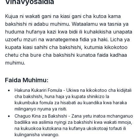
Vinavyosaidia
Kujua ni wakati gani na kiasi gani cha kutoa kama
bakshishi ni adabu muhimu. Wataalamu wa tasnia ya
huduma hufanya kazi kwa bidii ili kuhakikisha unapata
uzoefu mzuri na wanategemea fidia ya haki. Licha ya
kupata kiasi sahihi cha bakshishi, kutumia kikokotoo
chetu cha bure cha bakshishi kunatoa faida kadhaa
muhimu.
Faida Muhimu:
Hakuna Kukariri Fomula - Ukiwa na kikokotoo cha kidijitali
cha bakshishi, huna haja ya kupata shinikizo la
kukumbuka fomula za hisabati au kuandika kwa haraka
milinganyo nyuma ya risiti.
Chaguo Kina za Bakshishi - Zana yetu inatoa mchanganuo
badilika wa asilimia nyingi za bakshishi kwa wakati mmoja,
na kukuokoa kutokana na kufanya ukokotoaji tofauti ili
kulinganisha viwango.