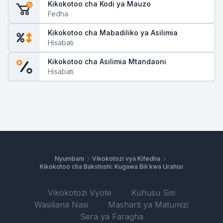
Kikokotoo cha Kodi ya Mauzo
%
Fedha
Kikokotoo cha Mabadiliko ya Asilimia
Hisabati
Kikokotoo cha Asilimia Mtandaoni
Hisabati
Nyumbani
Vikokotozi vya Kifedha
Kikokotoo cha Bakshishi: Kugawa Bili kwa Urahisi
Vikokotozi Vyote
Kuhusu Sisi
Wasiliana Nasi
Masharti ya Matumizi
Sera ya Faragha