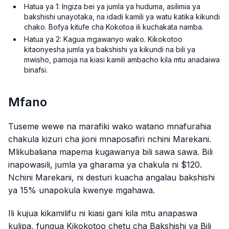
Hatua ya 1: Ingiza bei ya jumla ya huduma, asilimia ya
bakshishi unayotaka, na idadi kamili ya watu katika kikundi
chako. Bofya kitufe cha Kokotoa ili kuchakata namba.
Hatua ya 2: Kagua mgawanyo wako. Kikokotoo
kitaonyesha jumla ya bakshishi ya kikundi na bili ya
mwisho, pamoja na kiasi kamili ambacho kila mtu anadaiwa
binafsi.
Mfano
Tuseme wewe na marafiki wako watano mnafurahia
chakula kizuri cha jioni mnaposafiri nchini Marekani.
Mlikubaliana mapema kugawanya bili sawa sawa. Bili
inapowasili, jumla ya gharama ya chakula ni $120.
Nchini Marekani, ni desturi kuacha angalau bakshishi
ya 15% unapokula kwenye mgahawa.
Ili kujua kikamilifu ni kiasi gani kila mtu anapaswa
kulipa, fungua Kikokotoo chetu cha Bakshishi ya Bili