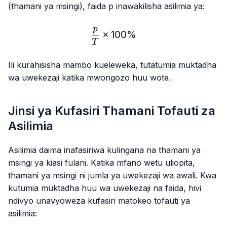
(thamani ya msingi), faida p inawakilisha asilimia ya:
p
\frac{p}{T} × 100\%
×
100%
T
Ili kurahisisha mambo kueleweka, tutatumia muktadha
wa uwekezaji katika mwongozo huu wote.
Jinsi ya Kufasiri Thamani Tofauti za
Asilimia
Asilimia daima inafasiriwa kulingana na thamani ya
msingi ya kiasi fulani. Katika mfano wetu uliopita,
thamani ya msingi ni jumla ya uwekezaji wa awali. Kwa
kutumia muktadha huu wa uwekezaji na faida, hivi
ndivyo unavyoweza kufasiri matokeo tofauti ya
asilimia: