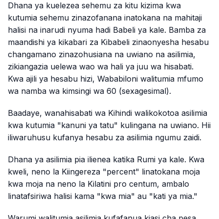
Dhana ya kuelezea sehemu za kitu kizima kwa
kutumia sehemu zinazofanana inatokana na mahitaji
halisi na inarudi nyuma hadi Babeli ya kale. Bamba za
maandishi ya kikabari za Kibabeli zinaonyesha hesabu
changamano zinazohusiana na uwiano na asilimia,
zikiangazia uelewa wao wa hali ya juu wa hisabati.
Kwa ajili ya hesabu hizi, Wababiloni walitumia mfumo
wa namba wa kimsingi wa 60 (sexagesimal).
Baadaye, wanahisabati wa Kihindi walikokotoa asilimia
kwa kutumia "kanuni ya tatu" kulingana na uwiano. Hii
iliwaruhusu kufanya hesabu za asilimia ngumu zaidi.
Dhana ya asilimia pia ilienea katika Rumi ya kale. Kwa
kweli, neno la Kiingereza "percent" linatokana moja
kwa moja na neno la Kilatini
pro centum
, ambalo
linatafsiriwa halisi kama "kwa mia" au "kati ya mia."
Warumi walitumia asilimia kufafanua kiasi cha pesa