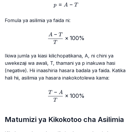
=
p = A - T
−
p
A
T
Fomula ya asilimia ya faida ni:
−
\frac{A-T}{T} × 100\%
A
T
×
100%
T
Ikiwa jumla ya kiasi kilichopatikana, A, ni chini ya
uwekezaji wa awali, T, thamani ya p inakuwa hasi
(negative). Hii inaashiria hasara badala ya faida. Katika
hali hii, asilimia ya hasara inakokotolewa kama:
−
\frac{T-A}{T} × 100\%
T
A
×
100%
T
Matumizi ya Kikokotoo cha Asilimia