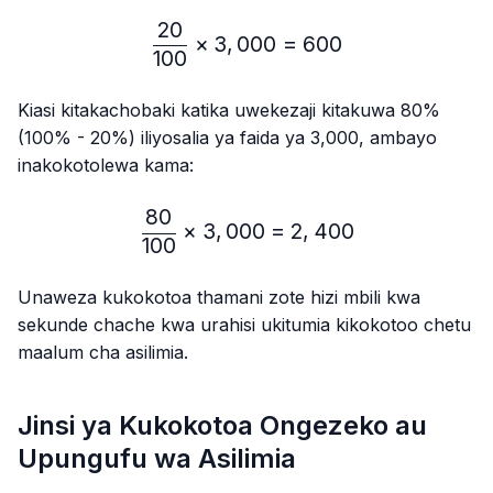
20
\frac{20}{100} × 3,000 
×
3
,
000
=
600
100
Kiasi kitakachobaki katika uwekezaji kitakuwa 80%
(100% - 20%) iliyosalia ya faida ya 3,000, ambayo
inakokotolewa kama:
80
\frac{80}{100} × 3,000 
×
3
,
000
=
2
,
400
100
Unaweza kukokotoa thamani zote hizi mbili kwa
sekunde chache kwa urahisi ukitumia kikokotoo chetu
maalum cha asilimia.
Jinsi ya Kukokotoa Ongezeko au
Upungufu wa Asilimia