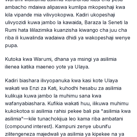
ambacho mdaiwa alipaswa kumlipa mkopeshaji kwa
kila vipande mia vilivyokopwa. Kadiri ukopeshaji
ulivyozidi kuwa jambo la kawaida, Baraza la Seneti la
Rumi hata lililazimika kuanzisha kiwango cha juu cha
riba ili kuwalinda wadaiwa dhidi ya wakopeshaji wenye
pupa.
Kutoka kwa Warumi, dhana ya msingi ya asilimia
ilienea katika maeneo yote ya Ulaya.
Kadiri biashara ilivyopanuka kwa kasi kote Ulaya
wakati wa Enzi za Kati, kuhodhi hesabu za asilimia
kulikuja kuwa jambo la muhimu sana kwa
wafanyabiashara. Kufikia wakati huu, ilikuwa muhimu
kukokotoa si asilimia rahisi pekee bali pia "asilimia kwa
asilimia"—kile tunachokijua leo kama riba ambatani
(compound interest). Kampuni zenye ubunifu
zilitengeneza majedwali ya asilimia ya kipekee na ya