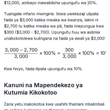
$12,000, ambayo inawakilisha upungufu wa 20%.
Tuangalie mfano mwingine. Ikiwa uwekezaji ulipata
faida ya $3,000 katika mwaka wa kwanza, lakini ni
$2,700 tu katika mwaka wa pili, faida imepungua kwa
$300 ($3,000 - $2,700). Upungufu huu wa asilimia
unakokotolewa kulingana na faida ya awali ya $3,000:
3
,
000
−
2
,
700
300
\frac{3,000-2,700}{3,
×
100%
=
×
100%
=
10%
3
,
000
3
,
000
Kwa hivyo, faida ilipata upungufu wa 10%.
Kanuni na Mapendekezo ya
Kutumia Kikokotoo
Zana yetu inakokotoa kwa usahihi thamani mbalimbali