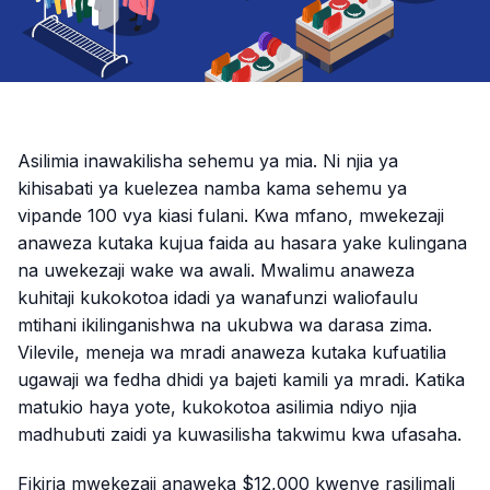
Asilimia inawakilisha sehemu ya mia. Ni njia ya
kihisabati ya kuelezea namba kama sehemu ya
vipande 100 vya kiasi fulani. Kwa mfano, mwekezaji
anaweza kutaka kujua faida au hasara yake kulingana
na uwekezaji wake wa awali. Mwalimu anaweza
kuhitaji kukokotoa idadi ya wanafunzi waliofaulu
mtihani ikilinganishwa na ukubwa wa darasa zima.
Vilevile, meneja wa mradi anaweza kutaka kufuatilia
ugawaji wa fedha dhidi ya bajeti kamili ya mradi. Katika
matukio haya yote, kukokotoa asilimia ndiyo njia
madhubuti zaidi ya kuwasilisha takwimu kwa ufasaha.
Fikiria mwekezaji anaweka $12,000 kwenye rasilimali