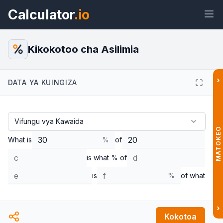
Calculator
.io
Kikokotoo cha Asilimia
›
DATA YA KUINGIZA
Wijeti
Kiungo
Maandishi
HTML
Muhtasari Kikokotoo cha Asilimia
Wijeti
MATOKEO
What is
%
of
is what % of
is
%
of what
›
Kokotoa