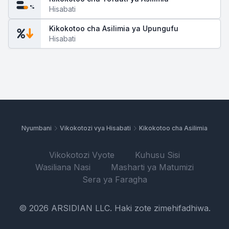
%
Hisabati
Kikokotoo cha Asilimia ya Upungufu
Hisabati
Nyumbani
Vikokotozi vya Hisabati
Kikokotoo cha Asilimia
Vikokotozi Vyote
Kuhusu Sisi
Wasiliana Nasi
Masharti ya Matumizi
Sera ya Faragha
© 2026 ARSIDIAN LLC. Haki zote zimehifadhiwa.