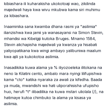
kibiashara ili kuharakisha ukokotoaji wao, zikilinda
majedwali haya kwa wivu mkubwa kama siri muhimu
za kibiashara.
Inaaminika sana kwamba dhana rasmi ya "asilimia"
ilianzishwa kwa jamii ya wanasayansi na Simon Stevin,
mhandisi wa Kibelgiji kutoka Bruges. Mnamo 1584,
Stevin alichapisha majedwali ya kwanza ya hisabati
yaliyopatikana kwa wingi ambayo yalibuniwa maalum
kwa ajili ya kukokotoa asilimia.
Inasadikika kuwa alama ya % iliyozoeleka ilitokana na
neno la Kilatini
cento
, ambalo mara nyingi lilifupishwa
kama "cto" katika nyaraka za awali za kifedha. Baada
ya muda, mwandishi wa hati uliporahisisha ufupisho
huo, herufi "t" ilibadilika na kuwa mstari uliolala (/), na
hatimaye kutoa chimbuko la alama ya kisasa ya
asilimia.