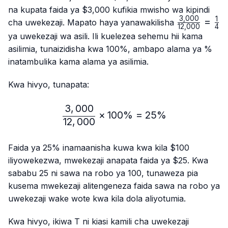
na kupata faida ya $3,000 kufikia mwisho wa kipindi
3
,
000
1
\frac{3,00
=
cha uwekezaji. Mapato haya yanawakilisha
12
,
000
4
{12,000}=\f
ya uwekezaji wa asili. Ili kuelezea sehemu hii kama
{4}
asilimia, tunaizidisha kwa 100%, ambapo alama ya %
inatambulika kama alama ya asilimia.
Kwa hivyo, tunapata:
3
,
000
\frac{3,000}{12,000} ×
×
100%
=
25%
12
,
000
Faida ya 25% inamaanisha kuwa kwa kila $100
iliyowekezwa, mwekezaji anapata faida ya $25. Kwa
sababu 25 ni sawa na robo ya 100, tunaweza pia
kusema mwekezaji alitengeneza faida sawa na robo ya
uwekezaji wake wote kwa kila dola aliyotumia.
Kwa hivyo, ikiwa T ni kiasi kamili cha uwekezaji