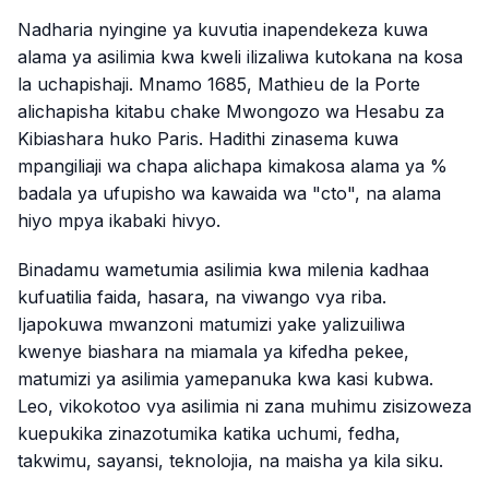
Nadharia nyingine ya kuvutia inapendekeza kuwa
alama ya asilimia kwa kweli ilizaliwa kutokana na kosa
la uchapishaji. Mnamo 1685, Mathieu de la Porte
alichapisha kitabu chake
Mwongozo wa Hesabu za
Kibiashara
huko Paris. Hadithi zinasema kuwa
mpangiliaji wa chapa alichapa kimakosa alama ya %
badala ya ufupisho wa kawaida wa "cto", na alama
hiyo mpya ikabaki hivyo.
Binadamu wametumia asilimia kwa milenia kadhaa
kufuatilia faida, hasara, na viwango vya riba.
Ijapokuwa mwanzoni matumizi yake yalizuiliwa
kwenye biashara na miamala ya kifedha pekee,
matumizi ya asilimia yamepanuka kwa kasi kubwa.
Leo, vikokotoo vya asilimia ni zana muhimu zisizoweza
kuepukika zinazotumika katika uchumi, fedha,
takwimu, sayansi, teknolojia, na maisha ya kila siku.