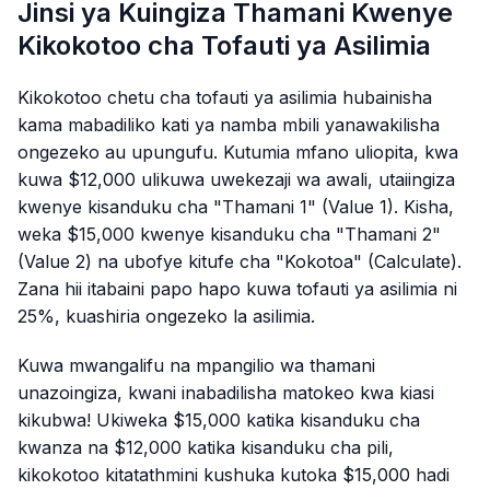
Jinsi ya Kuingiza Thamani Kwenye
Kikokotoo cha Tofauti ya Asilimia
Kikokotoo chetu cha tofauti ya asilimia hubainisha
kama mabadiliko kati ya namba mbili yanawakilisha
ongezeko au upungufu. Kutumia mfano uliopita, kwa
kuwa $12,000 ulikuwa uwekezaji wa awali, utaiingiza
kwenye kisanduku cha "Thamani 1" (Value 1). Kisha,
weka $15,000 kwenye kisanduku cha "Thamani 2"
(Value 2) na ubofye kitufe cha "Kokotoa" (Calculate).
Zana hii itabaini papo hapo kuwa tofauti ya asilimia ni
25%, kuashiria ongezeko la asilimia.
Kuwa mwangalifu na mpangilio wa thamani
unazoingiza, kwani inabadilisha matokeo kwa kiasi
kikubwa! Ukiweka $15,000 katika kisanduku cha
kwanza na $12,000 katika kisanduku cha pili,
kikokotoo kitatathmini kushuka kutoka $15,000 hadi