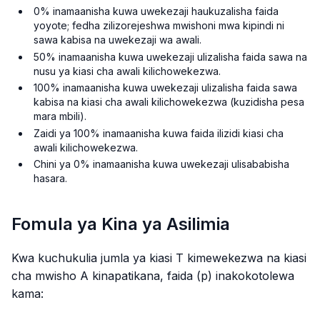
0% inamaanisha kuwa uwekezaji haukuzalisha faida
yoyote; fedha zilizorejeshwa mwishoni mwa kipindi ni
sawa kabisa na uwekezaji wa awali.
50% inamaanisha kuwa uwekezaji ulizalisha faida sawa na
nusu ya kiasi cha awali kilichowekezwa.
100% inamaanisha kuwa uwekezaji ulizalisha faida sawa
kabisa na kiasi cha awali kilichowekezwa (kuzidisha pesa
mara mbili).
Zaidi ya 100% inamaanisha kuwa faida ilizidi kiasi cha
awali kilichowekezwa.
Chini ya 0% inamaanisha kuwa uwekezaji ulisababisha
hasara.
Fomula ya Kina ya Asilimia
Kwa kuchukulia jumla ya kiasi T kimewekezwa na kiasi
cha mwisho A kinapatikana, faida (p) inakokotolewa
kama: