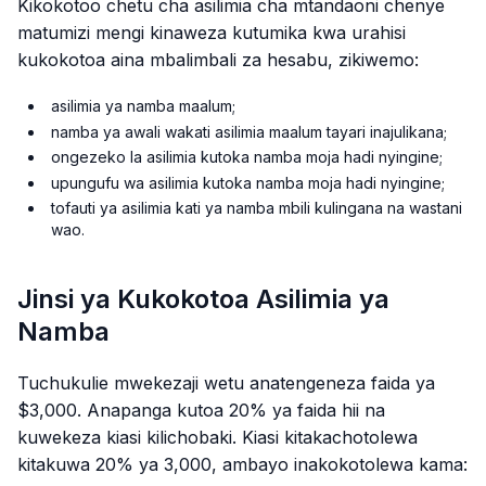
Kikokotoo chetu cha asilimia cha mtandaoni chenye
matumizi mengi kinaweza kutumika kwa urahisi
kukokotoa aina mbalimbali za hesabu, zikiwemo:
asilimia ya namba maalum;
namba ya awali wakati asilimia maalum tayari inajulikana;
ongezeko la asilimia kutoka namba moja hadi nyingine;
upungufu wa asilimia kutoka namba moja hadi nyingine;
tofauti ya asilimia kati ya namba mbili kulingana na wastani
wao.
Jinsi ya Kukokotoa Asilimia ya
Namba
Tuchukulie mwekezaji wetu anatengeneza faida ya
$3,000. Anapanga kutoa 20% ya faida hii na
kuwekeza kiasi kilichobaki. Kiasi kitakachotolewa
kitakuwa 20% ya 3,000, ambayo inakokotolewa kama: