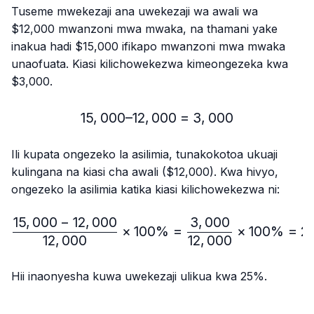
Tuseme mwekezaji ana uwekezaji wa awali wa
$12,000 mwanzoni mwa mwaka, na thamani yake
inakua hadi $15,000 ifikapo mwanzoni mwa mwaka
unaofuata. Kiasi kilichowekezwa kimeongezeka kwa
$3,000.
15
,
000–12
,
000
15,000 – 12,000 = 3,000
=
3
,
000
Ili kupata ongezeko la asilimia, tunakokotoa ukuaji
kulingana na kiasi cha awali ($12,000). Kwa hivyo,
ongezeko la asilimia katika kiasi kilichowekezwa ni:
15
,
000
−
12
,
000
3
,
000
\frac{15,000-12,000}{12
×
100%
=
×
100%
=
2
12
,
000
12
,
000
Hii inaonyesha kuwa uwekezaji ulikua kwa 25%.