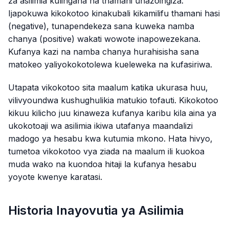
za asilimia kulingana na thamani unazoingiza.
Ijapokuwa kikokotoo kinakubali kikamilifu thamani hasi
(negative), tunapendekeza sana kuweka namba
chanya (positive) wakati wowote inapowezekana.
Kufanya kazi na namba chanya hurahisisha sana
matokeo yaliyokokotolewa kueleweka na kufasiriwa.
Utapata vikokotoo sita maalum katika ukurasa huu,
vilivyoundwa kushughulikia matukio tofauti. Kikokotoo
kikuu kilicho juu kinaweza kufanya karibu kila aina ya
ukokotoaji wa asilimia ikiwa utafanya maandalizi
madogo ya hesabu kwa kutumia mkono. Hata hivyo,
tumetoa vikokotoo vya ziada na maalum ili kuokoa
muda wako na kuondoa hitaji la kufanya hesabu
yoyote kwenye karatasi.
Historia Inayovutia ya Asilimia