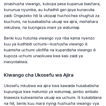
zinashusha viwango, kukopa pesa kupanua biashara,
kununua nyumba, au kufadhili gari jipya kunavutia
zaidi. Ongezeko hili la ukopaji huchochea shughuli za
kiuchumi, na kusababisha ukuaji wa ajira, mishahara
mikubwa, na kuongeza imani ya watumiaji.
Benki kuu hutumia viwango vya riba kama nyenzo
kuu ya kudhibiti uchumi—kushusha viwango ili
kuamsha uchumi uliofifia na kupandisha viwango ili
kupoza uchumi unaokuwa kwa kasi zaidi ya
inavyotakiwa.
Kiwango cha Ukosefu wa Ajira
Ukosefu mkubwa wa ajira kwa kawaida husababisha
kupungua kwa matumizi ya watumiaji, jambo ambalo
linaweza kukwamisha ukuaji wa uchumi. Ili kukabiliana
na hili, benki kuu mara nyingi hushusha viwango vya