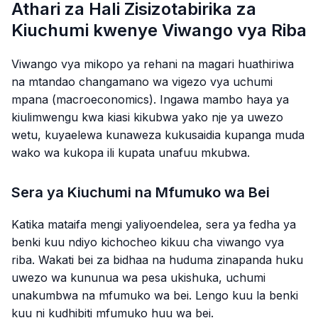
Athari za Hali Zisizotabirika za
Kiuchumi kwenye Viwango vya Riba
Viwango vya mikopo ya rehani na magari huathiriwa
na mtandao changamano wa vigezo vya uchumi
mpana (macroeconomics). Ingawa mambo haya ya
kiulimwengu kwa kiasi kikubwa yako nje ya uwezo
wetu, kuyaelewa kunaweza kukusaidia kupanga muda
wako wa kukopa ili kupata unafuu mkubwa.
Sera ya Kiuchumi na Mfumuko wa Bei
Katika mataifa mengi yaliyoendelea, sera ya fedha ya
benki kuu ndiyo kichocheo kikuu cha viwango vya
riba. Wakati bei za bidhaa na huduma zinapanda huku
uwezo wa kununua wa pesa ukishuka, uchumi
unakumbwa na mfumuko wa bei. Lengo kuu la benki
kuu ni kudhibiti mfumuko huu wa bei.