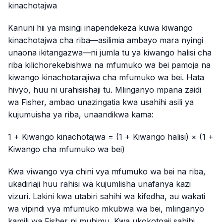
kinachotajwa
Kanuni hii ya msingi inapendekeza kuwa kiwango
kinachotajwa cha riba—asilimia ambayo mara nyingi
unaona ikitangazwa—ni jumla tu ya kiwango halisi cha
riba kilichorekebishwa na mfumuko wa bei pamoja na
kiwango kinachotarajiwa cha mfumuko wa bei. Hata
hivyo, huu ni urahisishaji tu. Mlinganyo mpana zaidi
wa Fisher, ambao unazingatia kwa usahihi asili ya
kujumuisha ya riba, unaandikwa kama:
1 + Kiwango kinachotajwa = (1 + Kiwango halisi) × (1 +
Kiwango cha mfumuko wa bei)
Kwa viwango vya chini vya mfumuko wa bei na riba,
ukadiriaji huu rahisi wa kujumlisha unafanya kazi
vizuri. Lakini kwa utabiri sahihi wa kifedha, au wakati
wa vipindi vya mfumuko mkubwa wa bei, mlinganyo
kamili wa Fisher ni muhimu. Kwa ukokotoaji sahihi