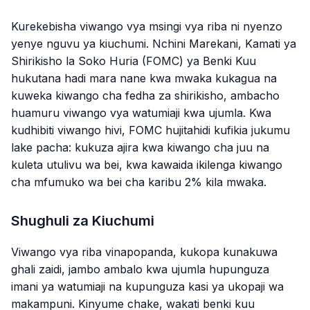
Kurekebisha viwango vya msingi vya riba ni nyenzo
yenye nguvu ya kiuchumi. Nchini Marekani, Kamati ya
Shirikisho la Soko Huria (FOMC) ya Benki Kuu
hukutana hadi mara nane kwa mwaka kukagua na
kuweka kiwango cha fedha za shirikisho, ambacho
huamuru viwango vya watumiaji kwa ujumla. Kwa
kudhibiti viwango hivi, FOMC hujitahidi kufikia jukumu
lake pacha: kukuza ajira kwa kiwango cha juu na
kuleta utulivu wa bei, kwa kawaida ikilenga kiwango
cha mfumuko wa bei cha karibu 2% kila mwaka.
Shughuli za Kiuchumi
Viwango vya riba vinapopanda, kukopa kunakuwa
ghali zaidi, jambo ambalo kwa ujumla hupunguza
imani ya watumiaji na kupunguza kasi ya ukopaji wa
makampuni. Kinyume chake, wakati benki kuu