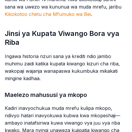
sana wa uwezo wa kununua wa muda mrefu, jaribu
Kikokotoo chetu cha Mfumuko wa Bei
.
Jinsi ya Kupata Viwango Bora vya
Riba
Ingawa historia nzuri sana ya krediti ndio jambo
muhimu zaidi katika kupata kiwango kizuri cha riba,
wakopaji wajanja wanapaswa kukumbuka mikakati
mingine kadhaa.
Maelezo mahususi ya mkopo
Kadiri inavyochukua muda mrefu kulipa mkopo,
ndivyo hatari inavyokuwa kubwa kwa mkopeshaji—
ambayo inatafsiriwa kuwa viwango vya juu vya riba
kwako. Mara nyingi unaweza kujipatia kiwango cha