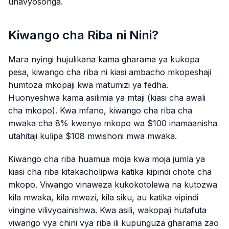
unavyosonga.
Kiwango cha Riba ni Nini?
Mara nyingi hujulikana kama gharama ya kukopa
pesa, kiwango cha riba ni kiasi ambacho mkopeshaji
humtoza mkopaji kwa matumizi ya fedha.
Huonyeshwa kama asilimia ya mtaji (kiasi cha awali
cha mkopo). Kwa mfano, kiwango cha riba cha
mwaka cha 8% kwenye mkopo wa $100 inamaanisha
utahitaji kulipa $108 mwishoni mwa mwaka.
Kiwango cha riba huamua moja kwa moja jumla ya
kiasi cha riba kitakacholipwa katika kipindi chote cha
mkopo. Viwango vinaweza kukokotolewa na kutozwa
kila mwaka, kila mwezi, kila siku, au katika vipindi
vingine vilivyoainishwa. Kwa asili, wakopaji hutafuta
viwango vya chini vya riba ili kupunguza gharama zao