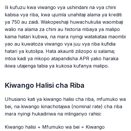
Ili kufuzu kwa viwango vya ushindani na vya chini
kabisa vya riba, kwa ujumla unahitaji alama ya krediti
ya 750 au zaidi. Wakopeshaji huwachukulia waombaji
walio na alama za chini au historia mbaya ya malipo
kama hatari kubwa, na mara nyingi watakataa maombi
yao au kuwatoza viwango vya juu vya riba kufidia
hatari ya kutolipa. Hata akaunti zilizopo si salama;
mtoa kadi ya mkopo atapandisha APR yako haraka
ikiwa utajenga tabia ya kukosa kufanya malipo.
Kiwango Halisi cha Riba
Uhusiano kati ya kiwango halisi cha riba, mfumuko wa
bei, na kiwango kinachotajwa (nominal rate) cha riba
mara nyingi hukadiriwa na mlinganyo rahisi:
Kiwango halisi + Mfumuko wa bei = Kiwango