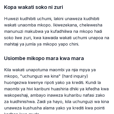
Kopa wakati soko ni zuri
Huwezi kudhibiti uchumi, lakini unaweza kudhibiti
wakati unaomba mkopo. Ikiwezekana, chelewesha
manunuzi makubwa ya kufadhiliwa na mkopo hadi
soko liwe zuri, kwa kawaida wakati uchumi unapoa na
mahitaji ya jumla ya mikopo yapo chini.
Usiombe mikopo mara kwa mara
Kila wakati unapotuma maombi ya njia mpya ya
mkopo, "uchunguzi wa kina" (hard inquiry)
huongezwa kwenye ripoti yako ya krediti. Kundi la
maombi ya hivi karibuni huashiria dhiki ya kifedha kwa
wakopeshaji, ambayo inaweza kuharibu nafasi zako
za kuidhinishwa. Zaidi ya hayo, kila uchunguzi wa kina
unaweza kushusha alama yako ya krediti kwa pointi