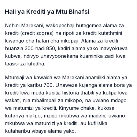
Hali ya Krediti ya Mtu Binafsi
Nchini Marekani, wakopeshaji hutegemea alama za
krediti (credit scores) na ripoti za krediti kutathmini
kiwango cha hatari cha mkopaji. Alama za krediti
huanzia 300 hadi 850; kadiri alama yako inavyokuwa
kubwa, ndivyo unavyoonekana kuaminika zaidi kwa
taasisi za kifedha.
Mtumiaji wa kawaida wa Marekani anamiliki alama ya
krediti ya karibu 700. Unaweza kujenga alama bora ya
krediti kwa muda kupitia historia thabiti ya kulipa kwa
wakati, njia mbalimbali za mikopo, na uwiano mdogo
wa matumizi ya krediti. Kinyume chake, kukosa
kufanya malipo, mzigo mkubwa wa madeni, uwiano
mkubwa wa matumizi ya krediti, au kufilisika
kutaharibu vibaya alama yako.