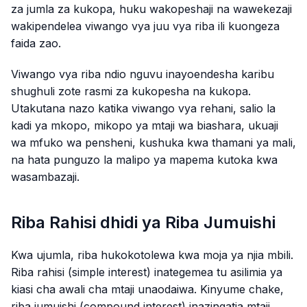
za jumla za kukopa, huku wakopeshaji na wawekezaji
wakipendelea viwango vya juu vya riba ili kuongeza
faida zao.
Viwango vya riba ndio nguvu inayoendesha karibu
shughuli zote rasmi za kukopesha na kukopa.
Utakutana nazo katika viwango vya rehani, salio la
kadi ya mkopo, mikopo ya mtaji wa biashara, ukuaji
wa mfuko wa pensheni, kushuka kwa thamani ya mali,
na hata punguzo la malipo ya mapema kutoka kwa
wasambazaji.
Riba Rahisi dhidi ya Riba Jumuishi
Kwa ujumla, riba hukokotolewa kwa moja ya njia mbili.
Riba rahisi (simple interest) inategemea tu asilimia ya
kiasi cha awali cha mtaji unaodaiwa. Kinyume chake,
riba jumuishi (compound interest) inazingatia mtaji