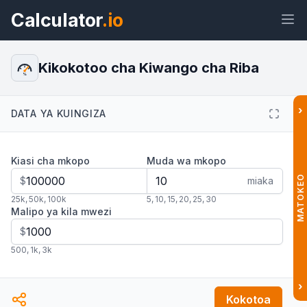
Calculator
.io
Kikokotoo cha Kiwango cha Riba
%
›
DATA YA KUINGIZA
Wijeti
Kiungo
Maandishi
HTML
Kiasi cha mkopo
Muda wa mkopo
Muhtasari Kikokotoo cha Kiwango
cha Riba Wijeti
MATOKEO
$
miaka
25k
,
50k
,
100k
5
,
10
,
15
,
20
,
25
,
30
Malipo ya kila mwezi
$
500
,
1k
,
3k
›
Kokotoa