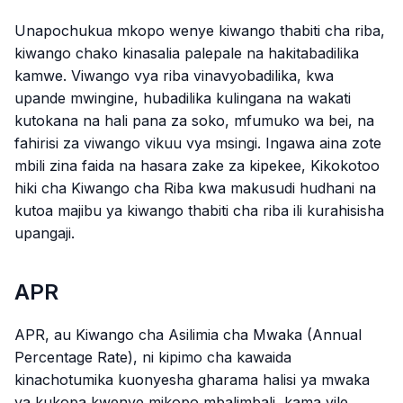
Unapochukua mkopo wenye kiwango thabiti cha riba,
kiwango chako kinasalia palepale na hakitabadilika
kamwe. Viwango vya riba vinavyobadilika, kwa
upande mwingine, hubadilika kulingana na wakati
kutokana na hali pana za soko, mfumuko wa bei, na
fahirisi za viwango vikuu vya msingi. Ingawa aina zote
mbili zina faida na hasara zake za kipekee, Kikokotoo
hiki cha Kiwango cha Riba kwa makusudi hudhani na
kutoa majibu ya kiwango thabiti cha riba ili kurahisisha
upangaji.
APR
APR, au Kiwango cha Asilimia cha Mwaka (Annual
Percentage Rate), ni kipimo cha kawaida
kinachotumika kuonyesha gharama halisi ya mwaka
ya kukopa kwenye mikopo mbalimbali, kama vile