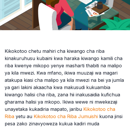
Kikokotoo chetu mahiri cha kiwango cha riba
kinakuruhusu kubaini kwa haraka kiwango kamili cha
riba kwenye mikopo yenye masharti thabiti na malipo
ya kila mwezi. Kwa mfano, ikiwa muuzaji wa magari
atakupa kiasi cha malipo ya kila mwezi na bei ya jumla
ya gari lakini akaacha kwa makusudi kukuambia
kiwango halisi cha riba, zana hii inakusaidia kufichua
gharama halisi ya mkopo. Ikiwa wewe ni mwekezaji
unayetaka kukadiria mapato, jaribu
Kikokotoo cha
Riba
yetu au
Kikokotoo cha Riba Jumuishi
kuona jinsi
pesa zako zinavyoweza kukua kadiri muda