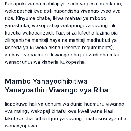
Kunapokuwa na mahitaji ya ziada ya pesa au mkopo,
wakopeshaji kwa asili hupandisha viwango vyao vya
riba. Kinyume chake, ikiwa mahitaji ya mikopo
yanashuka, wakopeshaji watapunguza viwango ili
kuvutia wakopaji zaidi. Taasisi za kifedha lazima pia
zilinganishe mahitaji haya na mahitaji madhubuti ya
kisheria ya kuweka akiba (reserve requirements),
ambayo yanaamuru kiwango cha juu zaidi cha mtaji
wanaoruhusiwa kisheria kukopesha.
Mambo Yanayodhibitiwa
Yanayoathiri Viwango vya Riba
Ijapokuwa hali ya uchumi wa dunia huamuru viwango
vya msingi, wakopaji binafsi kwa kweli wana kiasi
kikubwa cha udhibiti juu ya viwango mahususi vya riba
wanavyopewa.