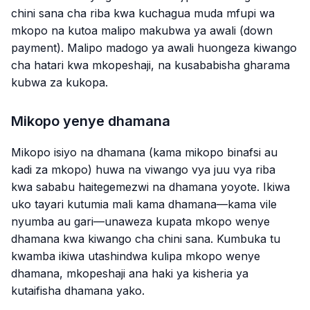
chini sana cha riba kwa kuchagua muda mfupi wa
mkopo na kutoa malipo makubwa ya awali (down
payment). Malipo madogo ya awali huongeza kiwango
cha hatari kwa mkopeshaji, na kusababisha gharama
kubwa za kukopa.
Mikopo yenye dhamana
Mikopo isiyo na dhamana (kama mikopo binafsi au
kadi za mkopo) huwa na viwango vya juu vya riba
kwa sababu haitegemezwi na dhamana yoyote. Ikiwa
uko tayari kutumia mali kama dhamana—kama vile
nyumba au gari—unaweza kupata mkopo wenye
dhamana kwa kiwango cha chini sana. Kumbuka tu
kwamba ikiwa utashindwa kulipa mkopo wenye
dhamana, mkopeshaji ana haki ya kisheria ya
kutaifisha dhamana yako.