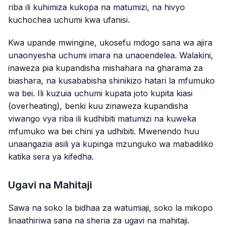
riba ili kuhimiza kukopa na matumizi, na hivyo
kuchochea uchumi kwa ufanisi.
Kwa upande mwingine, ukosefu mdogo sana wa ajira
unaonyesha uchumi imara na unaoendelea. Walakini,
inaweza pia kupandisha mishahara na gharama za
biashara, na kusababisha shinikizo hatari la mfumuko
wa bei. Ili kuzuia uchumi kupata joto kupita kiasi
(overheating), benki kuu zinaweza kupandisha
viwango vya riba ili kudhibiti matumizi na kuweka
mfumuko wa bei chini ya udhibiti. Mwenendo huu
unaangazia asili ya kupinga mzunguko wa mabadiliko
katika sera ya kifedha.
Ugavi na Mahitaji
Sawa na soko la bidhaa za watumiaji, soko la mikopo
linaathiriwa sana na sheria za ugavi na mahitaji.