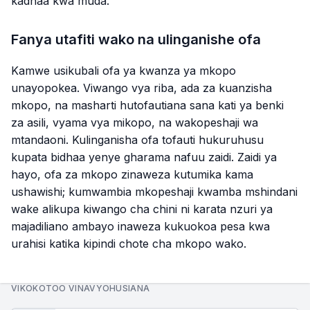
kadhaa kwa muda.
Fanya utafiti wako na ulinganishe ofa
Kamwe usikubali ofa ya kwanza ya mkopo
unayopokea. Viwango vya riba, ada za kuanzisha
mkopo, na masharti hutofautiana sana kati ya benki
za asili, vyama vya mikopo, na wakopeshaji wa
mtandaoni. Kulinganisha ofa tofauti hukuruhusu
kupata bidhaa yenye gharama nafuu zaidi. Zaidi ya
hayo, ofa za mkopo zinaweza kutumika kama
ushawishi; kumwambia mkopeshaji kwamba mshindani
wake alikupa kiwango cha chini ni karata nzuri ya
majadiliano ambayo inaweza kukuokoa pesa kwa
urahisi katika kipindi chote cha mkopo wako.
VIKOKOTOO VINAVYOHUSIANA