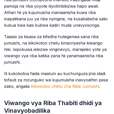
pamoja na riba yoyote iliyolimbikizwa hapo awali.
Athari hii ya kujumuisha inamaanisha kuwa riba
inapatikana juu ya riba nyingine, na kusababisha salio
kukua kwa kasi kubwa kadiri muda unavyosonga.
Taasisi za kisasa za kifedha hutegemea sana riba
jumuishi, na kikokotoo chetu kinaonyesha kiwango
hiki. Isipokuwa ielezwe vinginevyo, marejeleo yote ya
viwango vya riba katika zana hii yanamaanisha riba
jumuishi.
Ili kukokotoa faida maalum au kuchunguza jinsi idadi
tofauti za mzunguko wa kujumuisha inavyoathiri pesa
zako, angalia
Kikokotoo chetu cha Riba Jumuishi
.
Viwango vya Riba Thabiti dhidi ya
Vinavyobadilika