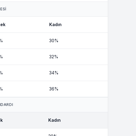
ESİ
kek
Kadın
%
30%
%
32%
%
34%
%
36%
NDARDI
ek
Kadın