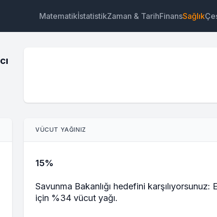
Matematik
İstatistik
Zaman & Tarih
Finans
Sağlık
Çeş
cı
Araç
Bağlantı
Metin
HTML
VÜCUT YAĞINIZ
Önizleme Ordu Vücut Yağ Oranı Hesaplayıcı Araç
15%
Savunma Bakanlığı hedefini karşılıyorsunuz: E
için %34 vücut yağı.