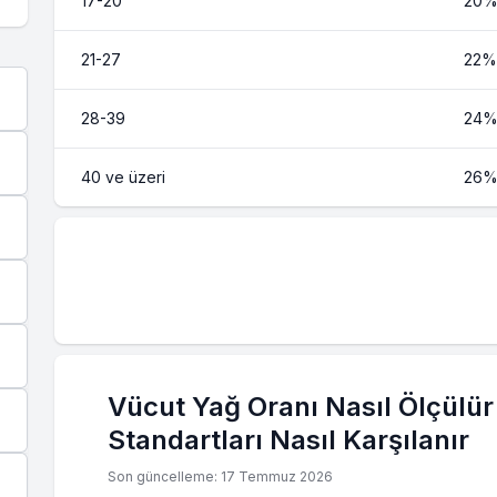
17-20
20
21-27
22%
28-39
24
40 ve üzeri
26
Vücut Yağ Oranı Nasıl Ölçülü
Standartları Nasıl Karşılanır
Son güncelleme: 17 Temmuz 2026