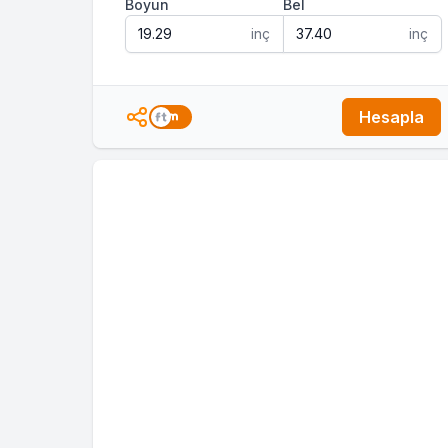
Boyun
Bel
inç
inç
Hesapla