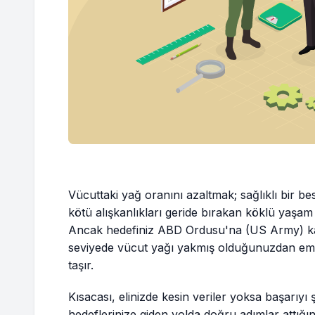
Vücuttaki yağ oranını azaltmak; sağlıklı bir b
kötü alışkanlıkları geride bırakan köklü yaşam
Ancak hedefiniz ABD Ordusu'na (US Army) kat
seviyede vücut yağı yakmış olduğunuzdan em
taşır.
Kısacası, elinizde kesin veriler yoksa başarı
hedeflerinize giden yolda doğru adımlar attığ