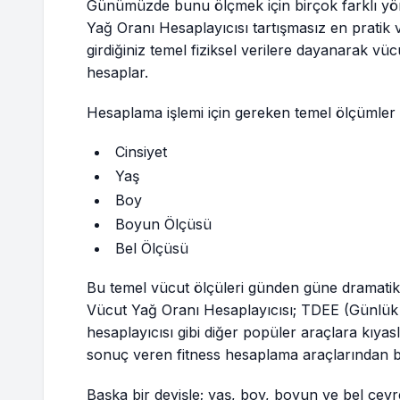
Günümüzde bunu ölçmek için birçok farklı yö
Yağ Oranı Hesaplayıcısı tartışmasız en pratik v
girdiğiniz temel fiziksel verilere dayanarak vü
hesaplar.
Hesaplama işlemi için gereken temel ölçümler 
Cinsiyet
Yaş
Boy
Boyun Ölçüsü
Bel Ölçüsü
Bu temel vücut ölçüleri günden güne dramatik
Vücut Yağ Oranı Hesaplayıcısı; TDEE (Günlük
hesaplayıcısı gibi diğer popüler araçlara kıyas
sonuç veren fitness hesaplama araçlarından bir
Başka bir deyişle; yaş, boy, boyun ve bel çevre