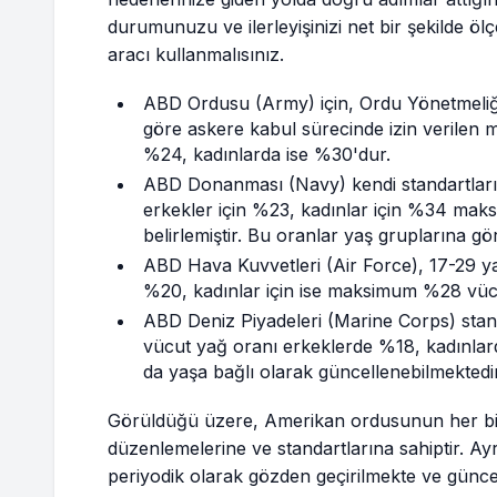
durumunuzu ve ilerleyişinizi net bir şekilde ö
aracı kullanmalısınız.
ABD Ordusu (Army) için, Ordu Yönetmeliğ
göre askere kabul sürecinde izin verilen
%24, kadınlarda ise %30'dur.
ABD Donanması (Navy) kendi standartlarına
erkekler için %23, kadınlar için %34 maks
belirlemiştir. Bu oranlar yaş gruplarına gö
ABD Hava Kuvvetleri (Air Force), 17-29 y
%20, kadınlar için ise maksimum %28 vücu
ABD Deniz Piyadeleri (Marine Corps) stand
vücut yağ oranı erkeklerde %18, kadınlar
da yaşa bağlı olarak güncellenebilmektedir
Görüldüğü üzere, Amerikan ordusunun her bi
düzenlemelerine ve standartlarına sahiptir. Ayrıc
periyodik olarak gözden geçirilmekte ve günce