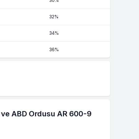
%
30%
32%
%
34%
%
36%
r ve ABD Ordusu AR 600-9