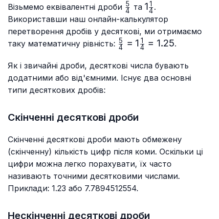
5
1
\frac{5}
1\frac{1}
1
Візьмемо еквівалентні дроби
та
.
4
4
{4}
{4}
Використавши наш онлайн-калькулятор
перетворення дробів у десяткові, ми отримаємо
5
1
\frac{5}
=
1
=
1.25
таку математичну рівність:
.
4
4
{4}=1\frac{1}
{4}=1.25
Як і звичайні дроби, десяткові числа бувають
додатними або від'ємними. Існує два основні
типи десяткових дробів:
Скінченні десяткові дроби
Скінченні десяткові дроби мають обмежену
(скінченну) кількість цифр після коми. Оскільки ці
цифри можна легко порахувати, їх часто
називають точними десятковими числами.
Приклади: 1.23 або 7.7894512554.
Нескінченні десяткові дроби