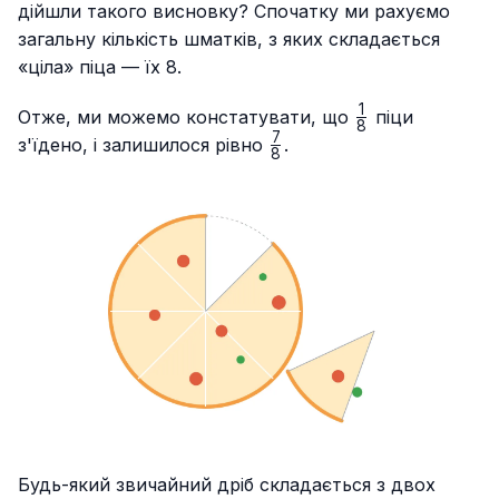
{8}
дійшли такого висновку? Спочатку ми рахуємо
загальну кількість шматків, з яких складається
«ціла» піца — їх 8.
1
\frac{1}
Отже, ми можемо констатувати, що
піци
8
{8}
7
\frac{7}
з'їдено, і залишилося рівно
.
8
{8}
Будь-який звичайний дріб складається з двох