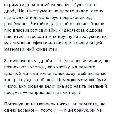
отримати десятковий еквівалент будь-якого
дробу! Наш інструмент не просто видає готову
відповідь, а й демонструє покроковий хід
розв'язання. Читайте далі, щоб дізнатися більше
про властивості звичайних і десяткових дробів,
навчитися переводити їх вручну та зрозуміти, як
максимально ефективно використовувати цей
математичний конвертер.
За визначенням, дроби — це числові величини, що
позначають частину або частку від певного
цілого. З математичної точки зору, дріб визначає
конкретну долю об'єкта. Цим «цілим» може бути
число, вимірювана величина або навіть реальний
предмет — наприклад, піца чи пиріг!
Поглянувши на малюнок нижче, ви помітите, що
1
\frac{1}
однієї восьмої — тобто
— піци бракує. Як ми
8