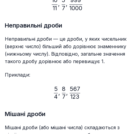
10
5
999
\frac{10}{11},\frac{5}{7}
,
,
11
7
1000
Неправильні дроби
Неправильні дроби — це дроби, у яких чисельник
(верхнє число) більший або дорівнює знаменнику
(нижньому числу). Відповідно, загальне значення
такого дробу дорівнює або перевищує 1.
Приклади:
5
8
567
\frac{5}{4},\frac{8}{7},
,
,
4
7
123
Мішані дроби
Мішані дроби (або мішані числа) складаються з