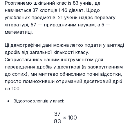
Розглянемо шкільний клас із 83 учнів, де
навчається 37 хлопців і 46 дівчат. Щодо
улюблених предметів: 21 учень надає перевагу
літературі, 57 — природничим наукам, а 5 —
математиці.
Ці демографічні дані можна легко подати у вигляді
дробів від загальної кількості класу.
Скориставшись нашим інструментом для
переведення дробів у десяткові (із заокругленням
до сотих), ми миттєво обчислимо точні відсотки,
просто помноживши отриманий десятковий дріб
на 100.
Відсоток хлопців у класі:
37
\frac{37}{83} × 100%≈ 
×
100
83