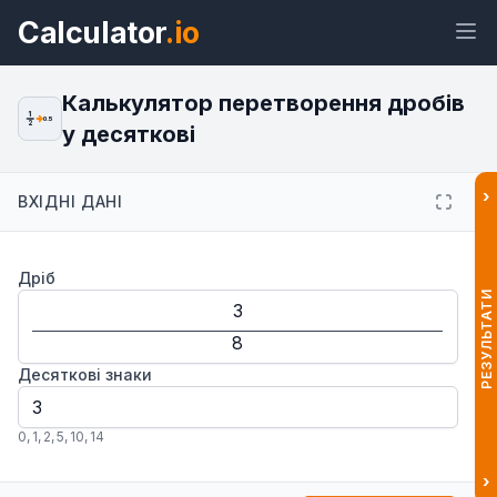
Calculator
.io
Калькулятор перетворення дробів
1
0.5
2
у десяткові
Віджет
Посилання
Текст
HTML
›
ВХІДНІ ДАНІ
Попередній перегляд
Дріб
Перетворення дробів у десяткові:
калькулятор Віджет
РЕЗУЛЬТАТИ
Десяткові знаки
0
,
1
,
2
,
5
,
10
,
14
›