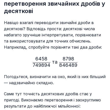
перетворення звичайних дробів у
десяткові
Навіщо взагалі переводити звичайні дроби в
десяткові? Відповідь проста: десяткові числа
набагато зручніше інтерпретувати, порівнювати
та використовувати для точних обчислень.
Наприклад, спробуйте порівняти такі два дроби:
6458
8798
\frac{6458}{749894} \ т
та
749894
846489
Погодьтеся, визначити на око, який із них більший
— надзвичайно складно.
Саме тут точність десяткових дробів стає у
пригоді. Виконаємо перетворення і заокруглимо
результати до найближчої мільйонної: