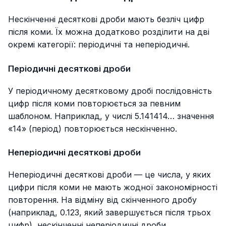
Нескінченні десяткові дроби мають безліч цифр
після коми. Їх можна додатково розділити на дві
окремі категорії: періодичні та неперіодичні.
Періодичні десяткові дроби
У періодичному десятковому дробі послідовність
цифр після коми повторюється за певним
шаблоном. Наприклад, у числі 5.141414… значення
«14» (період) повторюється нескінченно.
Неперіодичні десяткові дроби
Неперіодичні десяткові дроби — це числа, у яких
цифри після коми не мають жодної закономірності
повторення. На відміну від скінченного дробу
(наприклад,
0.123
, який завершується після трьох
цифр), нескінченні неперіодичні дроби