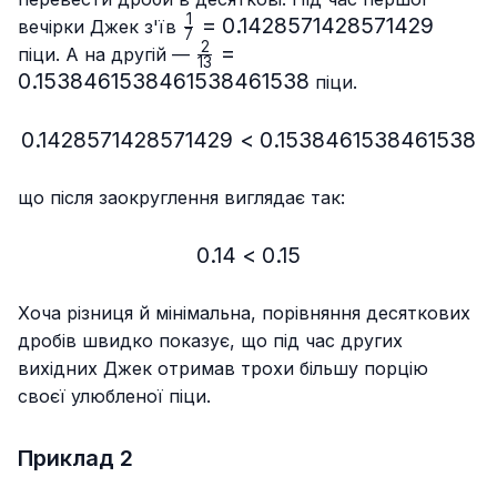
1
\frac{1}
=
0.1428571428571429
вечірки Джек з'їв
7
{7}=0.1428571428571429
2
\frac{2}
=
піци. А на другій —
13
{13}=0.153846153846153846
0.1538461538461538461538
піци.
0.1428571428571429
<
0.1428571428571429 < 
0.1538461538461538
що після заокруглення виглядає так:
0.14
<
0.14 < 0.15
0.15
Хоча різниця й мінімальна, порівняння десяткових
дробів швидко показує, що під час других
вихідних Джек отримав трохи більшу порцію
своєї улюбленої піци.
Приклад 2