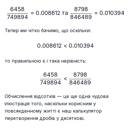
6458
8798
\frac{6458}{749894}=0.
=
0.008612
та
=
0.010394
749894
846489
Тепер ми чітко бачимо, що оскільки:
0.008612
<
0.008612 < 0.010394
0.010394
то правильною є і така нерівність:
6458
8798
\frac{6458}{749894} < 
<
749894
846489
Обчислення відсотків — це ще одна чудова
ілюстрація того, наскільки корисним у
повсякденному житті є наш калькулятор
перетворення дробів у десяткові.