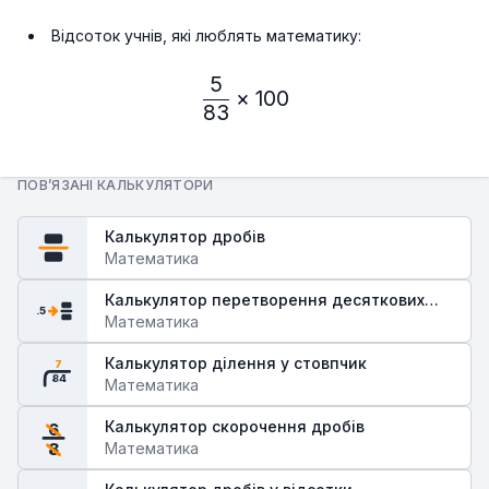
Відсоток учнів, які люблять математику:
5
\frac{5}{83} × 100% ≈ 0
×
100
83
ПОВ’ЯЗАНІ КАЛЬКУЛЯТОРИ
Калькулятор дробів
Математика
Калькулятор перетворення десяткових
.5
дробів у звичайні
Математика
Калькулятор ділення у стовпчик
7
84
Математика
Калькулятор скорочення дробів
6
Математика
8