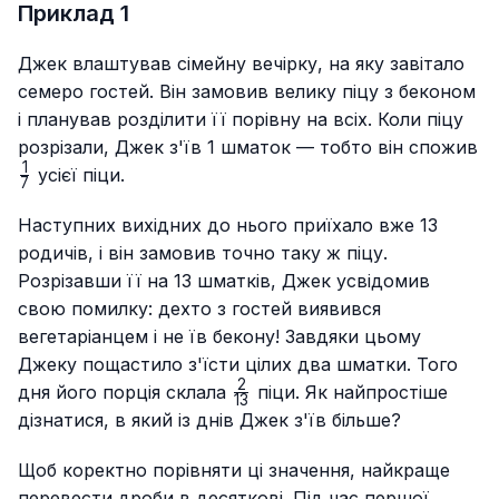
Приклад 1
Джек влаштував сімейну вечірку, на яку завітало
семеро гостей. Він замовив велику піцу з беконом
і планував розділити її порівну на всіх. Коли піцу
розрізали, Джек з'їв 1 шматок — тобто він спожив
1
\frac{1}
усієї піци.
7
{7}
Наступних вихідних до нього приїхало вже 13
родичів, і він замовив точно таку ж піцу.
Розрізавши її на 13 шматків, Джек усвідомив
свою помилку: дехто з гостей виявився
вегетаріанцем і не їв бекону! Завдяки цьому
Джеку пощастило з'їсти цілих два шматки. Того
2
\frac{2}
дня його порція склала
піци. Як найпростіше
13
{13}
дізнатися, в який із днів Джек з'їв більше?
Щоб коректно порівняти ці значення, найкраще
перевести дроби в десяткові. Під час першої