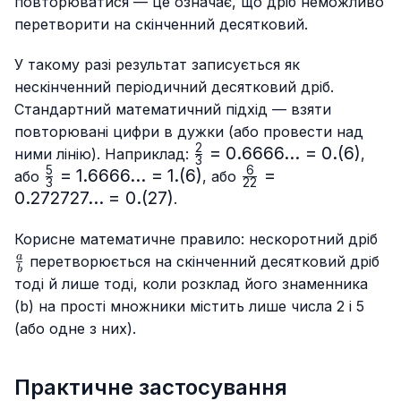
повторюватися — це означає, що дріб неможливо
перетворити на скінченний десятковий.
У такому разі результат записується як
нескінченний періодичний десятковий дріб.
Стандартний математичний підхід — взяти
повторювані цифри в дужки (або провести над
2
\frac{2}
=
0.6666...
=
0.
(
6
)
ними лінію). Наприклад:
,
3
{3}=0.6666...
5
6
\frac{5}
=
1.6666...
=
1.
(
6
)
\frac{6}
=
або
, або
3
22
= 0.(6)
{3}=
{22}=0.272727...
0.272727...
=
0.
(
27
)
.
1.6666...
= 0.(27)
= 1.(6)
\f
Корисне математичне правило: нескоротний дріб
{b
a
перетворюється на скінченний десятковий дріб
b
тоді й лише тоді, коли розклад його знаменника
(b) на прості множники містить лише числа 2 і 5
(або одне з них).
Практичне застосування