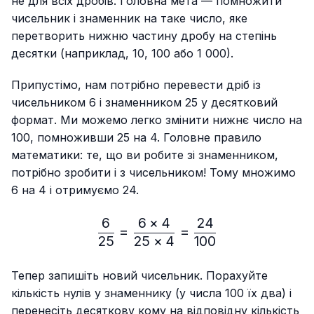
не для всіх дробів. Головна мета — помножити
чисельник і знаменник на таке число, яке
перетворить нижню частину дробу на степінь
десятки (наприклад, 10, 100 або 1 000).
Припустімо, нам потрібно перевести дріб із
чисельником 6 і знаменником 25 у десятковий
формат. Ми можемо легко змінити нижнє число на
100, помноживши 25 на 4. Головне правило
математики: те, що ви робите зі знаменником,
потрібно зробити і з чисельником! Тому множимо
6 на 4 і отримуємо 24.
6
6
×
4
24
\frac{6}{25}=\frac{6 × 4
=
=
25
25
×
4
100
Тепер запишіть новий чисельник. Порахуйте
кількість нулів у знаменнику (у числа 100 їх два) і
перенесіть десяткову кому на відповідну кількість