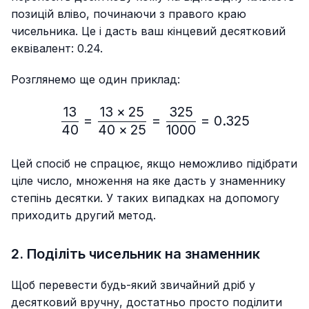
позицій вліво, починаючи з правого краю
чисельника. Це і дасть ваш кінцевий десятковий
еквівалент: 0.24.
Розглянемо ще один приклад:
13
13
×
25
325
\frac{13}{40}=\frac{13 
=
=
=
0.325
40
40
×
25
1000
Цей спосіб не спрацює, якщо неможливо підібрати
ціле число, множення на яке дасть у знаменнику
степінь десятки. У таких випадках на допомогу
приходить другий метод.
2. Поділіть чисельник на знаменник
Щоб перевести будь-який звичайний дріб у
десятковий вручну, достатньо просто поділити