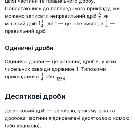
цілої частини та правильного дробу.
Повертаючись до попереднього прикладу, ми
5
\frac{5}
можемо записати неправильний дріб
як
4
{4}
1
1
1\frac{1}
1
\frac{1}
мішаний дріб
, де 1 — це ціле число, а
—
4
4
{4}
{4}
правильний дріб.
Одиничні дроби
Одиничні дроби — це різновид дробів, у яких
чисельник завжди дорівнює 1. Типовими
1
1
\frac{1}
\frac{1}
прикладами є
або
.
4
1254
{4}
{1254}
Десяткові дроби
Десятковий дріб — це число, у якому ціла та
дробова частини відокремлені десятковою комою
(або крапкою).