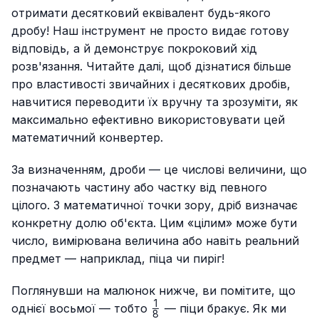
отримати десятковий еквівалент будь-якого
дробу! Наш інструмент не просто видає готову
відповідь, а й демонструє покроковий хід
розв'язання. Читайте далі, щоб дізнатися більше
про властивості звичайних і десяткових дробів,
навчитися переводити їх вручну та зрозуміти, як
максимально ефективно використовувати цей
математичний конвертер.
За визначенням, дроби — це числові величини, що
позначають частину або частку від певного
цілого. З математичної точки зору, дріб визначає
конкретну долю об'єкта. Цим «цілим» може бути
число, вимірювана величина або навіть реальний
предмет — наприклад, піца чи пиріг!
Поглянувши на малюнок нижче, ви помітите, що
1
\frac{1}
однієї восьмої — тобто
— піци бракує. Як ми
8