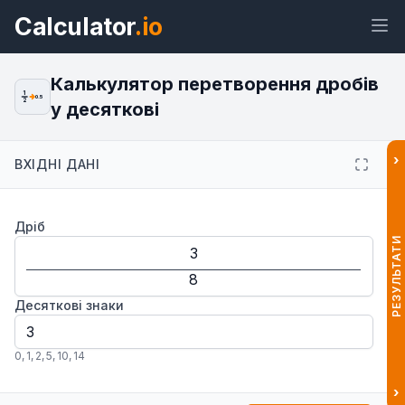
Calculator
.io
Калькулятор перетворення дробів
1
0.5
2
у десяткові
Віджет
Посилання
Текст
HTML
›
ВХІДНІ ДАНІ
Попередній перегляд
Дріб
Перетворення дробів у десяткові:
калькулятор Віджет
РЕЗУЛЬТАТИ
Десяткові знаки
0
,
1
,
2
,
5
,
10
,
14
›