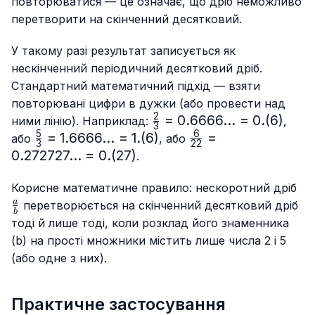
повторюватися — це означає, що дріб неможливо
перетворити на скінченний десятковий.
У такому разі результат записується як
нескінченний періодичний десятковий дріб.
Стандартний математичний підхід — взяти
повторювані цифри в дужки (або провести над
2
\frac{2}
=
0.6666...
=
0.
(
6
)
ними лінію). Наприклад:
,
3
{3}=0.6666...
5
6
\frac{5}
=
1.6666...
=
1.
(
6
)
\frac{6}
=
або
, або
3
22
= 0.(6)
{3}=
{22}=0.272727...
0.272727...
=
0.
(
27
)
.
1.6666...
= 0.(27)
= 1.(6)
\f
Корисне математичне правило: нескоротний дріб
{b
a
перетворюється на скінченний десятковий дріб
b
тоді й лише тоді, коли розклад його знаменника
(b) на прості множники містить лише числа 2 і 5
(або одне з них).
Практичне застосування