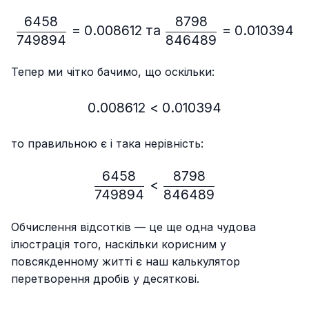
6458
8798
\frac{6458}{749894}=0.
=
0.008612
та
=
0.010394
749894
846489
Тепер ми чітко бачимо, що оскільки:
0.008612
<
0.008612 < 0.010394
0.010394
то правильною є і така нерівність:
6458
8798
\frac{6458}{749894} < 
<
749894
846489
Обчислення відсотків — це ще одна чудова
ілюстрація того, наскільки корисним у
повсякденному житті є наш калькулятор
перетворення дробів у десяткові.