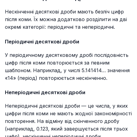
Нескінченні десяткові дроби мають безліч цифр
після коми. Їх можна додатково розділити на дві
окремі категорії: періодичні та неперіодичні.
Періодичні десяткові дроби
У періодичному десятковому дробі послідовність
цифр після коми повторюється за певним
шаблоном. Наприклад, у числі 5.141414… значення
«14» (період) повторюється нескінченно.
Неперіодичні десяткові дроби
Неперіодичні десяткові дроби — це числа, у яких
цифри після коми не мають жодної закономірності
повторення. На відміну від скінченного дробу
(наприклад,
0.123
, який завершується після трьох
цифр), нескінченні неперіодичні дроби