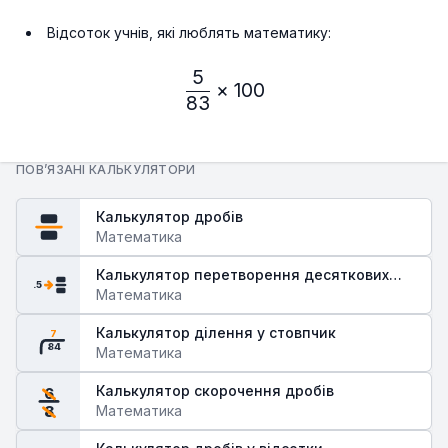
Відсоток учнів, які люблять математику:
5
\frac{5}{83} × 100% ≈ 0
×
100
83
ПОВ’ЯЗАНІ КАЛЬКУЛЯТОРИ
Калькулятор дробів
Математика
Калькулятор перетворення десяткових
.5
дробів у звичайні
Математика
Калькулятор ділення у стовпчик
7
84
Математика
Калькулятор скорочення дробів
6
Математика
8