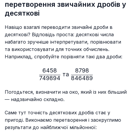
перетворення звичайних дробів у
десяткові
Навіщо взагалі переводити звичайні дроби в
десяткові? Відповідь проста: десяткові числа
набагато зручніше інтерпретувати, порівнювати
та використовувати для точних обчислень.
Наприклад, спробуйте порівняти такі два дроби:
6458
8798
\frac{6458}{749894} \ т
та
749894
846489
Погодьтеся, визначити на око, який із них більший
— надзвичайно складно.
Саме тут точність десяткових дробів стає у
пригоді. Виконаємо перетворення і заокруглимо
результати до найближчої мільйонної: