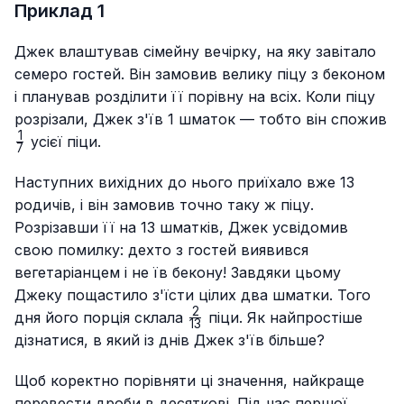
Приклад 1
Джек влаштував сімейну вечірку, на яку завітало
семеро гостей. Він замовив велику піцу з беконом
і планував розділити її порівну на всіх. Коли піцу
розрізали, Джек з'їв 1 шматок — тобто він спожив
1
\frac{1}
усієї піци.
7
{7}
Наступних вихідних до нього приїхало вже 13
родичів, і він замовив точно таку ж піцу.
Розрізавши її на 13 шматків, Джек усвідомив
свою помилку: дехто з гостей виявився
вегетаріанцем і не їв бекону! Завдяки цьому
Джеку пощастило з'їсти цілих два шматки. Того
2
\frac{2}
дня його порція склала
піци. Як найпростіше
13
{13}
дізнатися, в який із днів Джек з'їв більше?
Щоб коректно порівняти ці значення, найкраще
перевести дроби в десяткові. Під час першої