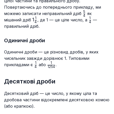
цілої частини та правильного дробу.
Повертаючись до попереднього прикладу, ми
5
\frac{5}
можемо записати неправильний дріб
як
4
{4}
1
1
1\frac{1}
1
\frac{1}
мішаний дріб
, де 1 — це ціле число, а
—
4
4
{4}
{4}
правильний дріб.
Одиничні дроби
Одиничні дроби — це різновид дробів, у яких
чисельник завжди дорівнює 1. Типовими
1
1
\frac{1}
\frac{1}
прикладами є
або
.
4
1254
{4}
{1254}
Десяткові дроби
Десятковий дріб — це число, у якому ціла та
дробова частини відокремлені десятковою комою
(або крапкою).