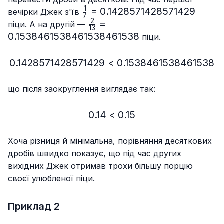
1
\frac{1}
=
0.1428571428571429
вечірки Джек з'їв
7
{7}=0.1428571428571429
2
\frac{2}
=
піци. А на другій —
13
{13}=0.153846153846153846
0.1538461538461538461538
піци.
0.1428571428571429
<
0.1428571428571429 < 
0.1538461538461538
що після заокруглення виглядає так:
0.14
<
0.14 < 0.15
0.15
Хоча різниця й мінімальна, порівняння десяткових
дробів швидко показує, що під час других
вихідних Джек отримав трохи більшу порцію
своєї улюбленої піци.
Приклад 2