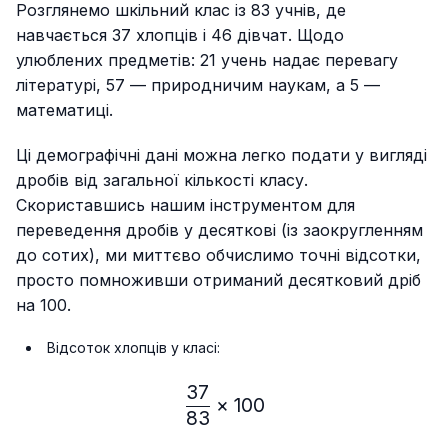
Розглянемо шкільний клас із 83 учнів, де
навчається 37 хлопців і 46 дівчат. Щодо
улюблених предметів: 21 учень надає перевагу
літературі, 57 — природничим наукам, а 5 —
математиці.
Ці демографічні дані можна легко подати у вигляді
дробів від загальної кількості класу.
Скориставшись нашим інструментом для
переведення дробів у десяткові (із заокругленням
до сотих), ми миттєво обчислимо точні відсотки,
просто помноживши отриманий десятковий дріб
на 100.
Відсоток хлопців у класі:
37
\frac{37}{83} × 100%≈ 
×
100
83