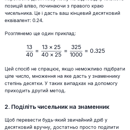
позицій вліво, починаючи з правого краю
чисельника. Це і дасть ваш кінцевий десятковий
еквівалент: 0.24.
Розглянемо ще один приклад:
13
13
×
25
325
\frac{13}{40}=\frac{13 
=
=
=
0.325
40
40
×
25
1000
Цей спосіб не спрацює, якщо неможливо підібрати
ціле число, множення на яке дасть у знаменнику
степінь десятки. У таких випадках на допомогу
приходить другий метод.
2. Поділіть чисельник на знаменник
Щоб перевести будь-який звичайний дріб у
десятковий вручну, достатньо просто поділити