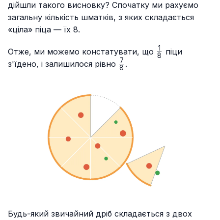
{8}
дійшли такого висновку? Спочатку ми рахуємо
загальну кількість шматків, з яких складається
«ціла» піца — їх 8.
1
\frac{1}
Отже, ми можемо констатувати, що
піци
8
{8}
7
\frac{7}
з'їдено, і залишилося рівно
.
8
{8}
Будь-який звичайний дріб складається з двох