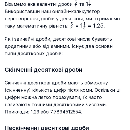
5
1
\frac{5}
1\frac{1}
1
Візьмемо еквівалентні дроби
та
.
4
4
{4}
{4}
Використавши наш онлайн-калькулятор
перетворення дробів у десяткові, ми отримаємо
5
1
\frac{5}
=
1
=
1.25
таку математичну рівність:
.
4
4
{4}=1\frac{1}
{4}=1.25
Як і звичайні дроби, десяткові числа бувають
додатними або від'ємними. Існує два основні
типи десяткових дробів:
Скінченні десяткові дроби
Скінченні десяткові дроби мають обмежену
(скінченну) кількість цифр після коми. Оскільки ці
цифри можна легко порахувати, їх часто
називають точними десятковими числами.
Приклади: 1.23 або 7.7894512554.
Нескінченні десяткові дроби