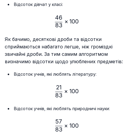
Відсоток дівчат у класі:
46
\frac{46}{83} × 100% ≈
×
100
83
Як бачимо, десяткові дроби та відсотки
сприймаються набагато легше, ніж громіздкі
звичайні дроби. За тим самим алгоритмом
визначимо відсотки щодо улюблених предметів:
Відсоток учнів, які люблять літературу:
21
\frac{21}{83} × 100% ≈ 
×
100
83
Відсоток учнів, які люблять природничі науки:
57
\frac{57}{83} × 100% ≈
×
100
83