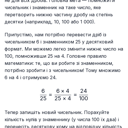
не для всіх дробів. Головна мета — помножити
чисельник і знаменник на таке число, яке
перетворить нижню частину дробу на степінь
десятки (наприклад, 10, 100 або 1 000).
Припустімо, нам потрібно перевести дріб із
чисельником 6 і знаменником 25 у десятковий
формат. Ми можемо легко змінити нижнє число на
100, помноживши 25 на 4. Головне правило
математики: те, що ви робите зі знаменником,
потрібно зробити і з чисельником! Тому множимо
6 на 4 і отримуємо 24.
6
6
×
4
24
\frac{6}{25}=\frac{6 × 4
=
=
25
25
×
4
100
Тепер запишіть новий чисельник. Порахуйте
кількість нулів у знаменнику (у числа 100 їх два) і
перенесіть десяткову кому на відповідну кількість