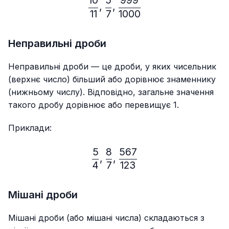
10
5
999
\frac{10}{11},\frac{5}{7}
,
,
11
7
1000
Неправильні дроби
Неправильні дроби — це дроби, у яких чисельник
(верхнє число) більший або дорівнює знаменнику
(нижньому числу). Відповідно, загальне значення
такого дробу дорівнює або перевищує 1.
Приклади:
5
8
567
\frac{5}{4},\frac{8}{7},
,
,
4
7
123
Мішані дроби
Мішані дроби (або мішані числа) складаються з