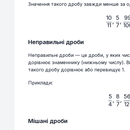
Значення такого дробу завжди менше за 
10
5
9
\fr
,
,
11
7
10
Неправильні дроби
Неправильні дроби — це дроби, у яких чис
дорівнює знаменнику (нижньому числу). Ві
такого дробу дорівнює або перевищує 1.
Приклади:
5
8
5
\fr
,
,
4
7
1
Мішані дроби