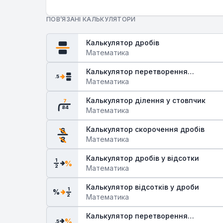
ПОВ’ЯЗАНІ КАЛЬКУЛЯТОРИ
Калькулятор дробів
Математика
Калькулятор перетворення
.5
десяткових дробів у звичайні
Математика
Калькулятор ділення у стовпчик
7
84
Математика
Калькулятор скорочення дробів
6
Математика
8
Калькулятор дробів у відсотки
1
%
2
Математика
Калькулятор відсотків у дроби
1
%
2
Математика
Калькулятор перетворення
%
.5