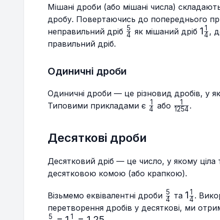
Мішані дроби (або мішані числа) складають
дробу. Повертаючись до попереднього пр
5
1
\frac{5}
1\fra
1
неправильний дріб
як мішаний дріб
, 
4
4
{4}
{4}
правильний дріб.
Одиничні дроби
Одиничні дроби — це різновид дробів, у я
1
1
\frac{1}
\frac{1}
Типовими прикладами є
або
.
4
1254
{4}
{1254}
Десяткові дроби
Десятковий дріб — це число, у якому ціла
десятковою комою (або крапкою).
5
1
\frac{5}
1\frac{1
1
Візьмемо еквівалентні дроби
та
. Вик
4
4
{4}
{4}
перетворення дробів у десяткові, ми отри
5
1
=
1
=
1.25