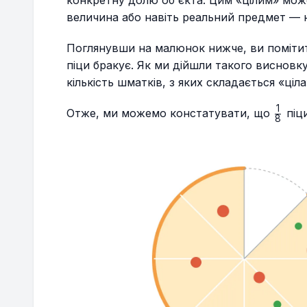
конкретну долю об'єкта. Цим «цілим» мож
величина або навіть реальний предмет — н
Поглянувши на малюнок нижче, ви помітит
піци бракує. Як ми дійшли такого висновк
кількість шматків, з яких складається «ціла
1
\frac
Отже, ми можемо констатувати, що
піци
8
{8}