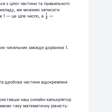
ся з цілої частини та правильного
икладу, ми можемо записати
1
c{1}
\frac{1}
де 1 — це ціле число, а
—
4
{4}
ких чисельник завжди дорівнює 1.
 та дробова частини відокремлені
}
ориставши наш онлайн-калькулятор
\frac{5}
маємо таку математичну рівність:
{4}=1\frac{1}