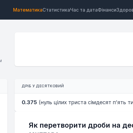
Математика
Статистика
Час та дата
Фінанси
Здоров
м
Віджет
Посилання
Текст
HTML
ДРІБ У ДЕСЯТКОВИЙ
Попередній перегляд Перетворення дробів у
десяткові: калькулятор Віджет
0.375
(
нуль цілих триста сімдесят п’ять т
Як перетворити дроби на дес