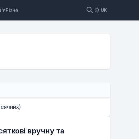
'я
Різне
UK
исячних
)
яткові вручну та