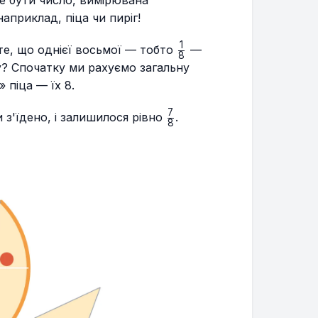
е бути число, вимірювана
априклад, піца чи пиріг!
1
\frac{1}
е, що однієї восьмої — тобто
—
8
{8}
у? Спочатку ми рахуємо загальну
» піца — їх 8.
7
{1}
\frac{7}
 з'їдено, і залишилося рівно
.
8
{8}