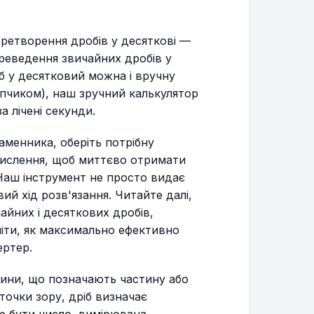
ретворення дробів у десяткові —
реведення звичайних дробів у
б у десятковий можна і вручну
пчиком), наш зручний калькулятор
 лічені секунди.
аменника, оберіть потрібну
бчислення, щоб миттєво отримати
 Наш інструмент не просто видає
ий хід розв'язання. Читайте далі,
айних і десяткових дробів,
міти, як максимально ефективно
ртер.
чини, що позначають частину або
 точки зору, дріб визначає