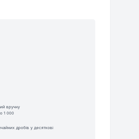
вий вручну
о 1 000
чайних дробів у десяткові