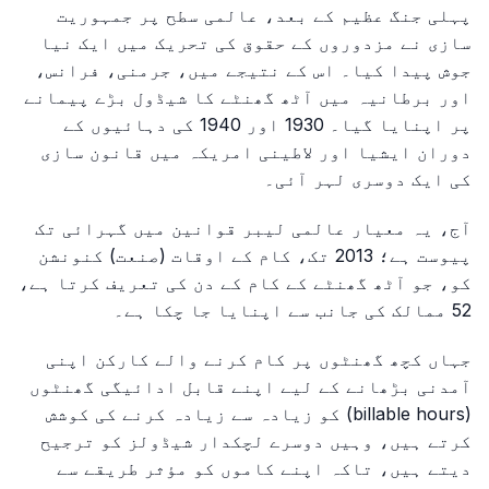
پہلی جنگ عظیم کے بعد، عالمی سطح پر جمہوریت
سازی نے مزدوروں کے حقوق کی تحریک میں ایک نیا
جوش پیدا کیا۔ اس کے نتیجے میں، جرمنی، فرانس،
اور برطانیہ میں آٹھ گھنٹے کا شیڈول بڑے پیمانے
پر اپنایا گیا۔ 1930 اور 1940 کی دہائیوں کے
دوران ایشیا اور لاطینی امریکہ میں قانون سازی
کی ایک دوسری لہر آئی۔
آج، یہ معیار عالمی لیبر قوانین میں گہرائی تک
پیوست ہے؛ 2013 تک، کام کے اوقات (صنعت) کنونشن
کو، جو آٹھ گھنٹے کے کام کے دن کی تعریف کرتا ہے،
52 ممالک کی جانب سے اپنایا جا چکا ہے۔
جہاں کچھ گھنٹوں پر کام کرنے والے کارکن اپنی
آمدنی بڑھانے کے لیے اپنے قابل ادائیگی گھنٹوں
(billable hours) کو زیادہ سے زیادہ کرنے کی کوشش
کرتے ہیں، وہیں دوسرے لچکدار شیڈولز کو ترجیح
دیتے ہیں، تاکہ اپنے کاموں کو مؤثر طریقے سے