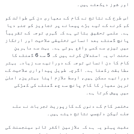
اور شوز دیکھتے ہیں۔
اس طرح کے نتائج نے کام کے معیاری دن کی طوالت کو
کم کرنے کے لیے بڑے پیمانے پر تجاویز کو جنم دیا
ہے۔ علمی تحقیق بتاتی ہے کہ گہری توجہ کے تقریباً
پانچ گھنٹے بعد انسانی تخلیقی صلاحیت اور ارتکاز
میں تیزی سے کمی واقع ہوتی ہے۔ بہت سے ماہرینِ
محنت اب یہ استدلال کرتے ہیں کہ 5 سے 6 گھنٹے کا
کام کا دن انسانی توجہ کے دورانیے سے زیادہ بہتر
مطابقت رکھتا ہے۔ اگرچہ طویل پیداواری صلاحیت کے
دورانیے ممکن ہیں، اوسط ملازم اپنا بہترین، اعلیٰ
ترین معیار کا کام پانچ سے چھ گھنٹے کی کھڑکی
میں پیش کرتا ہے۔
مختصر کام کے دنوں کے کارپوریٹ تجربات نے ملے
جلے لیکن دلچسپ نتائج دیئے ہیں۔
مثبت پہلو یہ ہے کہ ملازمین اکثر ٹائم مینجمنٹ کی