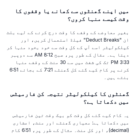
میں اپنے گھنٹوں سے کھانے یا وقفوں کا
وقت کیسے منہا کروں؟
بغیر معاوضے کے وقفے کا وقت درج کرنے کے لیے بلٹ
ان "Deduct Breaks" فیلڈ استعمال کریں، اور
کیلکولیٹر اسے آپ کے کل وقت سے خود بخود منہا کر
دیتا ہے۔ مثال کے طور پر، صبح 8:12 AM سے دوپہر
3:33 PM تک کی شفٹ میں سے 30 منٹ کے وقفے منہا
کرنے پر کام کیے گئے کل گھنٹے 7:21 کے بجائے 6:51
بنتے ہیں۔
گھنٹوں کا کیلکولیٹر نتیجہ کن فارمیٹس
میں دکھاتا ہے؟
یہ کام کیے گئے کل وقت کو بیک وقت تین فارمیٹس
میں دکھاتا ہے: معیاری گھنٹے اور منٹ، اعشاری
(decimal)، اور کل منٹ۔ مثال کے طور پر، 6:51 کام