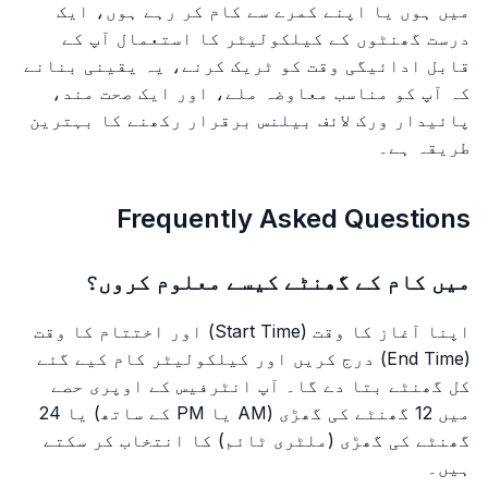
میں ہوں یا اپنے کمرے سے کام کر رہے ہوں، ایک
درست گھنٹوں کے کیلکولیٹر کا استعمال آپ کے
قابل ادائیگی وقت کو ٹریک کرنے، یہ یقینی بنانے
کہ آپ کو مناسب معاوضہ ملے، اور ایک صحت مند،
پائیدار ورک لائف بیلنس برقرار رکھنے کا بہترین
طریقہ ہے۔
Frequently Asked Questions
میں کام کے گھنٹے کیسے معلوم کروں؟
اپنا آغاز کا وقت (Start Time) اور اختتام کا وقت
(End Time) درج کریں اور کیلکولیٹر کام کیے گئے
کل گھنٹے بتا دے گا۔ آپ انٹرفیس کے اوپری حصے
میں 12 گھنٹے کی گھڑی (AM یا PM کے ساتھ) یا 24
گھنٹے کی گھڑی (ملٹری ٹائم) کا انتخاب کر سکتے
ہیں۔