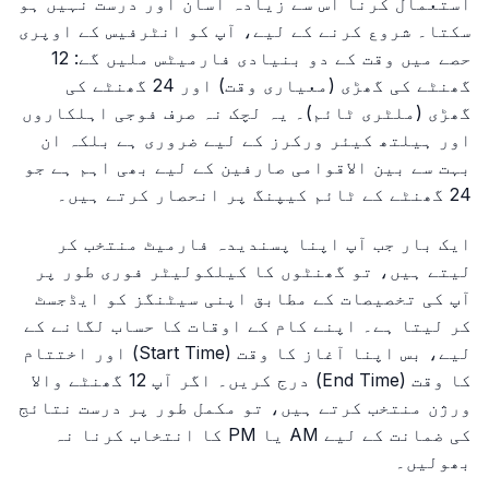
استعمال کرنا اس سے زیادہ آسان اور درست نہیں ہو
سکتا۔ شروع کرنے کے لیے، آپ کو انٹرفیس کے اوپری
حصے میں وقت کے دو بنیادی فارمیٹس ملیں گے: 12
گھنٹے کی گھڑی (معیاری وقت) اور 24 گھنٹے کی
گھڑی (ملٹری ٹائم)۔ یہ لچک نہ صرف فوجی اہلکاروں
اور ہیلتھ کیئر ورکرز کے لیے ضروری ہے بلکہ ان
بہت سے بین الاقوامی صارفین کے لیے بھی اہم ہے جو
24 گھنٹے کے ٹائم کیپنگ پر انحصار کرتے ہیں۔
ایک بار جب آپ اپنا پسندیدہ فارمیٹ منتخب کر
لیتے ہیں، تو گھنٹوں کا کیلکولیٹر فوری طور پر
آپ کی تخصیصات کے مطابق اپنی سیٹنگز کو ایڈجسٹ
کر لیتا ہے۔ اپنے کام کے اوقات کا حساب لگانے کے
لیے، بس اپنا آغاز کا وقت (Start Time) اور اختتام
کا وقت (End Time) درج کریں۔ اگر آپ 12 گھنٹے والا
ورژن منتخب کرتے ہیں، تو مکمل طور پر درست نتائج
کی ضمانت کے لیے AM یا PM کا انتخاب کرنا نہ
بھولیں۔