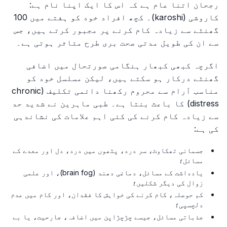
رجحان اتنا عام ہے کہ اس کا ایک اپنا نام ہے:
کاروشی (karoshi)۔ کچھ افراد خود کو ہفتے میں 100
گھنٹے سے زیادہ کام کرنے پر مجبور کرتے ہیں، جس
سے ان کی طویل مدتی صحت بری طرح متاثر ہوتی ہے۔
اگرچہ کبھی کبھار ہنگامی صورتحال میں اضافی
گھنٹے درکار ہو سکتے ہیں، لیکن مسلسل خود کو
مناسب آرام سے محروم رکھنا دائمی تکلیف (chronic
distress) کا باعث بنتا ہے۔ طبی ماہرین نے شدید حد
سے زیادہ کام کرنے کی کئی اہم علامات کی نشاندہی
کی ہے:
جسمانی تھکاوٹ، سر درد، پٹھوں میں درد، دل اور معدے کے
مسائل؛
یادداشت کے مسائل، دماغی دھند (brain fog)، اور علمی
زوال کی دیگر شکلیں؛
کم حوصلہ، کام کرنے کی خواہش کا فقدان، اور کام میں عدم
دلچسپی؛
جذباتی مسائل، جیسے چڑچڑاپن میں اضافہ، جارحیت، یا بے
حسی۔