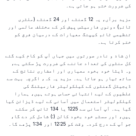
کی ضرورت ختم ہو جاتی ہے۔
مزید برآں، یہ 12 گھنٹے اور 24 گھنٹے (ملٹری
ٹائم) دونوں فارمیٹس پیش کر کے مختلف عالمی اور
تنظیمی ٹائم کیپنگ معیارات کے درمیان فرق کو
ختم کرتا ہے۔
ان شاذ و نادر صورتوں میں جہاں آپ کو کام کیے گئے
کل منٹوں کی تعداد جاننے کی ضرورت پڑ سکتی ہے،
وہ ڈیٹا خود بخود معیاری اور اعشاری نتائج کے
ساتھ تیار ہو جاتا ہے۔ مزید یہ کہ، اگرچہ بہت سے
ڈیجیٹل گھنٹوں کے کیلکولیٹر فارمیٹنگ کی
غلطیوں کے لیے انتہائی حساس ہوتے ہیں، ہمارا
کیلکولیٹر استعمال میں آسانی کے لیے ڈیزائن کیا
گیا ہے۔ آپ آسانی سے 1225 یا 134 ٹائپ کر سکتے
ہیں، اور سسٹم خود بخود کالن (:) شامل کر دے گا،
جو آپ کے درج کردہ وقت کو 12:25 اور 1:34 پڑھے گا۔