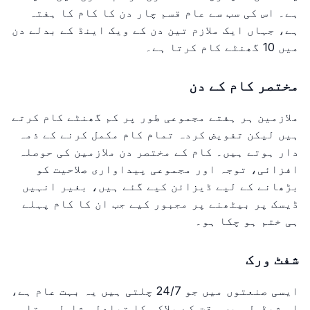
ہے۔ اس کی سب سے عام قسم چار دن کا کام کا ہفتہ
ہے، جہاں ایک ملازم تین دن کے ویک اینڈ کے بدلے دن
میں 10 گھنٹے کام کرتا ہے۔
مختصر کام کے دن
ملازمین ہر ہفتے مجموعی طور پر کم گھنٹے کام کرتے
ہیں لیکن تفویض کردہ تمام کام مکمل کرنے کے ذمہ
دار ہوتے ہیں۔ کام کے مختصر دن ملازمین کی حوصلہ
افزائی، توجہ اور مجموعی پیداواری صلاحیت کو
بڑھانے کے لیے ڈیزائن کیے گئے ہیں، بغیر انہیں
ڈیسک پر بیٹھنے پر مجبور کیے جب ان کا کام پہلے
ہی ختم ہو چکا ہو۔
شفٹ ورک
ایسی صنعتوں میں جو 24/7 چلتی ہیں یہ بہت عام ہے،
اس شیڈول میں وقت کے بلاکس کا تبادلہ شامل ہوتا