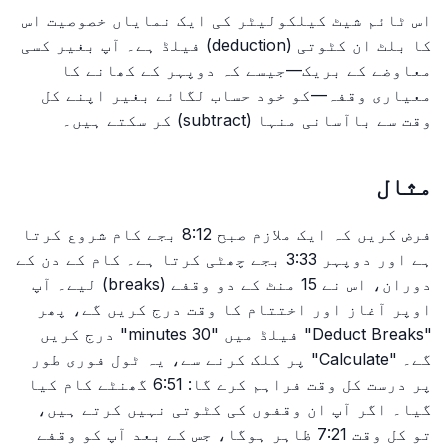
اس ٹائم شیٹ کیلکولیٹر کی ایک نمایاں خصوصیت اس
کا بلٹ ان کٹوتی (deduction) فیلڈ ہے۔ آپ بغیر کسی
معاوضے کے بریک—جیسے کہ دوپہر کے کھانے کا
معیاری وقفہ—کو خود حساب لگائے بغیر اپنے کل
وقت سے باآسانی منہا (subtract) کر سکتے ہیں۔
مثال
فرض کریں کہ ایک ملازم صبح 8:12 بجے کام شروع کرتا
ہے اور دوپہر 3:33 بجے چھٹی کرتا ہے۔ کام کے دن کے
دوران، اس نے 15 منٹ کے دو وقفے (breaks) لیے۔ آپ
اوپر آغاز اور اختتام کا وقت درج کریں گے، پھر
"Deduct Breaks" فیلڈ میں "30 minutes" درج کریں
گے۔ "Calculate" پر کلک کرنے سے، یہ ٹول فوری طور
پر درست کل وقت فراہم کرے گا: 6:51 گھنٹے کام کیا
گیا۔ اگر آپ ان وقفوں کی کٹوتی نہیں کرتے ہیں،
تو کل وقت 7:21 ظاہر ہوگا، جس کے بعد آپ کو وقفے