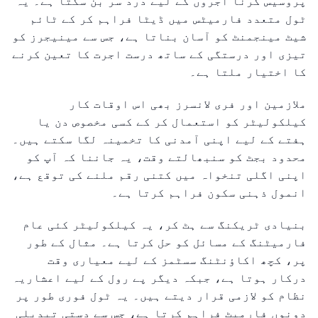
پروسیس کرنا آجروں کے لیے درد سر بن سکتا ہے۔ یہ
ٹول متعدد فارمیٹس میں ڈیٹا فراہم کر کے ٹائم
شیٹ مینجمنٹ کو آسان بناتا ہے، جس سے مینیجرز کو
تیزی اور درستگی کے ساتھ درست اجرت کا تعین کرنے
کا اختیار ملتا ہے۔
ملازمین اور فری لانسرز بھی اس اوقات کار
کیلکولیٹر کو استعمال کر کے کسی مخصوص دن یا
ہفتے کے لیے اپنی آمدنی کا تخمینہ لگا سکتے ہیں۔
محدود بجٹ کو سنبھالتے وقت، یہ جاننا کہ آپ کو
اپنی اگلی تنخواہ میں کتنی رقم ملنے کی توقع ہے،
انمول ذہنی سکون فراہم کرتا ہے۔
بنیادی ٹریکنگ سے ہٹ کر، یہ کیلکولیٹر کئی عام
فارمیٹنگ کے مسائل کو حل کرتا ہے۔ مثال کے طور
پر، کچھ اکاؤنٹنگ سسٹمز کے لیے معیاری وقت
درکار ہوتا ہے، جبکہ دیگر پے رول کے لیے اعشاریہ
نظام کو لازمی قرار دیتے ہیں۔ یہ ٹول فوری طور پر
دونوں فارمیٹ فراہم کرتا ہے، جس سے دستی تبدیلی