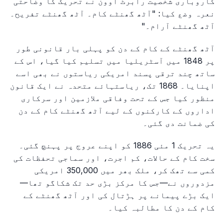
کاروباری شخصیت رابرٹ اوون نے تحریک کا وضاحتی
نعرہ وضع کیا: "آٹھ گھنٹے کام۔ آٹھ گھنٹے تفریح۔
آٹھ گھنٹے آرام۔"
آٹھ گھنٹے کے کام کے دن کو پہلی بار قانونی طور
پر 1848 میں آسٹریلیا میں تسلیم کیا گیا، اس کے
ساتھ چند ترقی پسند امریکی ریاستوں نے بھی اسے
اپنایا۔ 1868 تک، ریاستہائے متحدہ نے ایک قانون
منظور کیا جس کے تحت وفاقی ملازمین اور سرکاری
اداروں کے کارکنوں کے لیے آٹھ گھنٹے کام کے دن
کی ضمانت دی گئی۔
یہ تحریک 1 مئی 1886 کو اپنے عروج پر پہنچ گئی۔
سخت کام کے حالات، کم اجرت، اور سماجی تحفظات کی
کمی سے تھک کر، ملک بھر میں 350,000 امریکی
مزدوروں نے—جس کا مرکز بڑی حد تک شکاگو تھا—
ایک بڑے پیمانے پر ہڑتال کی اور آٹھ گھنٹے کے
کام کے دن کا مطالبہ کیا۔