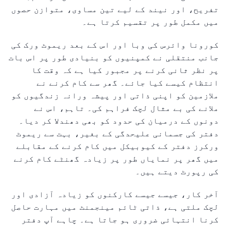
تفریح، اور نیند کے لیے تین مساوی، متوازن حصوں
میں مکمل طور پر تقسیم کرتا ہے۔
کورونا وائرس کی وبا اور اس کے بعد ریموٹ ورک کی
جانب منتقلی نے کمپنیوں کو بنیادی طور پر اس بات
پر نظر ثانی کرنے پر مجبور کیا ہے کہ وقت کا
انتظام کیسے کیا جائے۔ گھر سے کام کرنے نے
ملازمین کو اپنی ذاتی اور پیشہ ورانہ زندگیوں کو
ملانے کی بے مثال لچک فراہم کی۔ تاہم، اس نے
دونوں کے درمیان کی حدود کو بھی دھندلا کر دیا۔
دفتر کی جسمانی علیحدگی کے بغیر، بہت سے ریموٹ
ورکرز دفتر کے کیوبیکل میں کام کرنے کے مقابلے
میں گھر پر نمایاں طور پر زیادہ گھنٹے کام کرنے
کی رپورٹ دیتے ہیں۔
آخر کار، جیسے جیسے کارکنوں کو زیادہ آزادی اور
لچک ملتی ہے، ذاتی ٹائم مینجمنٹ میں مہارت حاصل
کرنا انتہائی ضروری ہو جاتا ہے۔ چاہے آپ دفتر