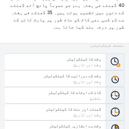
40 گھنٹے فی ہفتہ ہے، جو عموماً پانچ آٹھ گھنٹے
کے دنوں میں تقسیم ہوتے ہیں۔ 35 گھنٹے فی ہفتہ
سے کم کسی بھی کام کو عام طور پر پارٹ ٹائم کے
طور پر درجہ بند کیا جاتا ہے۔
متعلقہ کیلکولیٹرز
وقت کا کیلکولیٹر
وقت اور تاریخ
وقت کے دورانیے کا کیلکولیٹر
وقت اور تاریخ
کام کے اوقات کا کیلکولیٹر
متفرق
گھنٹے اور منٹ کا کیلکولیٹر
وقت اور تاریخ
وقت سے اعشاریہ کیلکولیٹر