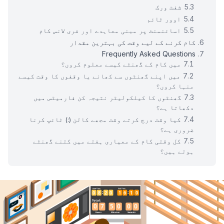
شفٹ ورک
اوور ٹائم
اسائنمنٹ پر مبنی معاہدے اور فری لانس کام
کام کرنے کے لیے وقت کی بہترین مقدار
Frequently Asked Questions
میں کام کے گھنٹے کیسے معلوم کروں؟
میں اپنے گھنٹوں سے کھانے یا وقفوں کا وقت کیسے
منہا کروں؟
گھنٹوں کا کیلکولیٹر نتیجہ کن فارمیٹس میں
دکھاتا ہے؟
کیا وقت درج کرتے وقت مجھے کالن (:) ٹائپ کرنا
ضروری ہے؟
کل وقتی کام کے معیاری ہفتے میں کتنے گھنٹے
ہوتے ہیں؟