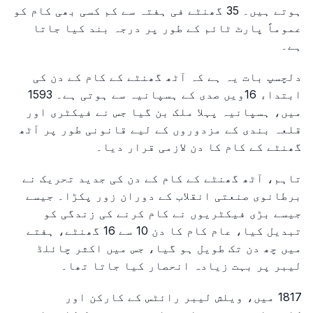
ہوتے ہیں۔ 35 گھنٹے فی ہفتہ سے کم کسی بھی کام کو
عموماً پارٹ ٹائم کے طور پر درجہ بند کیا جاتا
ہے۔
دلچسپ بات یہ ہے کہ آٹھ گھنٹے کے کام کے دن کی
ابتداء 16ویں صدی کے ہسپانیہ سے ہوتی ہے۔ 1593
میں، ہسپانیہ پہلا ملک بن گیا جس نے فیکٹری اور
قلعہ بندی کے مزدوروں کے لیے قانونی طور پر آٹھ
گھنٹے کے کام کا دن لازمی قرار دیا۔
تاہم، آٹھ گھنٹے کے کام کے دن کی جدید تحریک نے
برطانوی صنعتی انقلاب کے دوران زور پکڑا۔ جیسے
جیسے بڑی فیکٹریوں نے کام کرنے کی زندگی کو
تبدیل کیا، عام کام کا دن 10 سے 16 گھنٹے، ہفتے
میں چھ دن تک طویل ہو گیا، جس میں اکثر چائلڈ
لیبر پر بہت زیادہ انحصار کیا جاتا تھا۔
1817 میں، ویلش لیبر رائٹس کے کارکن اور