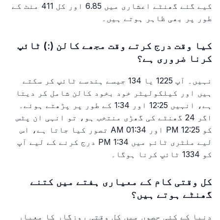
کیے گئے گھنٹے اعشاری میں 6.85 اور کل 411 منٹ کے
طور پر بھی ظاہر ہوتے ہیں۔
کیا وقت درج کرتے وقت مجھے کالن (:) ٹائپ
کرنا ضروری ہے؟
نہیں۔ آپ 1225 یا 134 جیسے ہندسے ٹائپ کر سکتے
ہیں اور کیلکولیٹر خود بخود کالن شامل کر دیتا
ہے، انہیں 12:25 اور 1:34 کے طور پر پڑھتے ہوئے۔
اگر 24 گھنٹے کی گھڑی منتخب ہو، تو انہی ان پٹس
کو 12:25 PM اور 01:34 AM تصور کیا جاتا ہے، اس
لیے ملٹری ٹائم میں 1:34 PM درج کرنے کے لیے آپ
کو 1334 ٹائپ کرنا ہوگا۔
کل وقتی کام کے معیاری ہفتے میں کتنے
گھنٹے ہوتے ہیں؟
دنیا کے کئی حصوں میں کل وقتی روزگار کا معیار