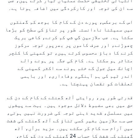
انتہائی تخلیقی حکمت عملیاں تیار کرتے ہیں، جس
سے ان کی توجہ اور کارکردگی میں اضافہ ہوتا ہے۔
اس کے برعکس، پورے دن کے کام کا بوجھ کم گھنٹوں
میں سمیٹنا نادانستہ طور پر تناؤ کی سطح کو بڑھا
سکتا ہے۔ جب ملازمین گپ شپ کم کرنے، کافی بریک
چھوڑنے، اور صرف کاموں پر بھرپور توجہ مرکوز
کرنے کا دباؤ محسوس کرتے ہیں، تو کمپنی کا کلچر
متاثر ہو سکتا ہے۔ کام کی جگہ پر ہونے والے
اچانک میل جول کے ختم ہونے سے اکثر کمپنی کے
اندر ٹیم کی ہم آہنگی، وفاداری، اور باہمی
تعلقات کو نقصان پہنچتا ہے۔
قدرتی طور پر، روایتی آٹھ گھنٹے کے کام کے دن کے
حق میں بھی مضبوط دلائل موجود ہیں۔ بہت سے پیشوں
میں مسلسل، شدید ذہنی توجہ کی ضرورت نہیں ہوتی،
جس سے ملازمین بغیر کسی تناؤ کے آٹھ گھنٹے کی شفٹ
میں آرام سے کام کر سکتے ہیں۔ مزید برآں، آٹھ
گھنٹے کی شفٹ کا حساب 24 گھنٹے کے دن کو کام،