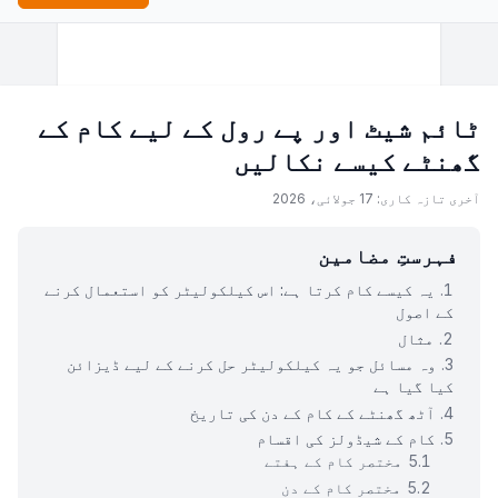
ٹائم شیٹ اور پے رول کے لیے کام کے
گھنٹے کیسے نکالیں
آخری تازہ کاری: 17 جولائی، 2026
فہرستِ مضامین
یہ کیسے کام کرتا ہے: اس کیلکولیٹر کو استعمال کرنے
کے اصول
مثال
وہ مسائل جو یہ کیلکولیٹر حل کرنے کے لیے ڈیزائن
کیا گیا ہے
آٹھ گھنٹے کے کام کے دن کی تاریخ
کام کے شیڈولز کی اقسام
مختصر کام کے ہفتے
مختصر کام کے دن