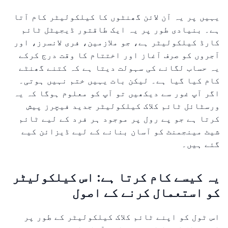
یہیں پر یہ آن لائن گھنٹوں کا کیلکولیٹر کام آتا
ہے۔ بنیادی طور پر یہ ایک طاقتور ڈیجیٹل ٹائم
کارڈ کیلکولیٹر ہے، جو ملازمین، فری لانسرز، اور
آجروں کو صرف آغاز اور اختتام کا وقت درج کرکے
یہ حساب لگانے کی سہولت دیتا ہے کہ کتنے گھنٹے
کام کیا گیا ہے۔ لیکن بات یہیں ختم نہیں ہوتی۔
اگر آپ غور سے دیکھیں تو آپ کو معلوم ہوگا کہ یہ
ورسٹائل ٹائم کلاک کیلکولیٹر جدید فیچرز پیش
کرتا ہے جو پے رول پر موجود ہر فرد کے لیے ٹائم
شیٹ مینجمنٹ کو آسان بنانے کے لیے ڈیزائن کیے
گئے ہیں۔
یہ کیسے کام کرتا ہے: اس کیلکولیٹر
کو استعمال کرنے کے اصول
اس ٹول کو اپنے ٹائم کلاک کیلکولیٹر کے طور پر