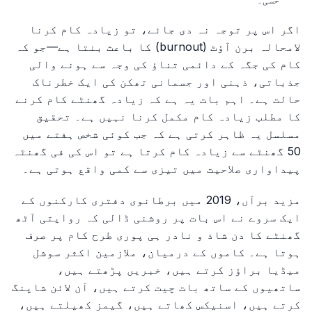
اگر اس پر توجہ نہ دی جائے، تو زیادہ کام کرنا
لامحالہ برن آؤٹ (burnout) کا باعث بنتا ہے—جو کہ
کام کی جگہ کے دائمی تناؤ کی وجہ سے ہونے والی
جذباتی، ذہنی اور جسمانی تھکن کی ایک خطرناک
حالت ہے۔ اہم بات یہ ہے کہ زیادہ گھنٹے کام کرنے
کا مطلب زیادہ کام مکمل کرنا نہیں ہے۔ تحقیق
مسلسل یہ ظاہر کرتی ہے کہ جب کوئی شخص ہفتے میں
50 گھنٹے سے زیادہ کام کرتا ہے تو اس کی فی گھنٹہ
پیداواری صلاحیت میں تیزی سے کمی واقع ہوتی ہے۔
مزید برآں، 2019 میں برطانوی دفتری کارکنوں کے
ایک سروے نے اس بات پر روشنی ڈالی کہ روایتی آٹھ
گھنٹے کا دن شاذ و نادر ہی پوری طرح کام پر صرف
ہوتا ہے۔ کاموں کے درمیان، ملازمین اکثر سوشل
میڈیا براؤز کرتے ہیں، خبریں پڑھتے ہیں،
ساتھیوں کے ساتھ بات چیت کرتے ہیں، آن لائن شاپنگ
کرتے ہیں، اسنیکس کھاتے ہیں، گیمز کھیلتے ہیں،