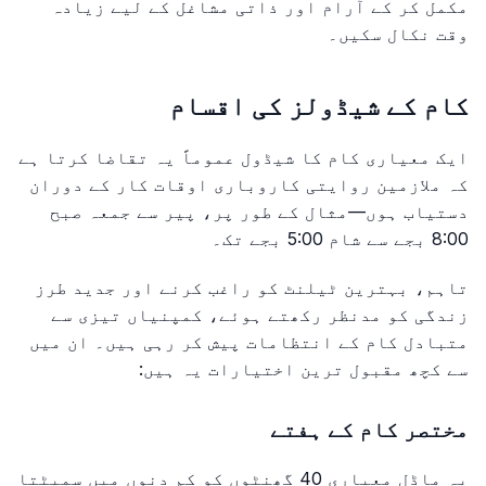
مکمل کر کے آرام اور ذاتی مشاغل کے لیے زیادہ
وقت نکال سکیں۔
کام کے شیڈولز کی اقسام
ایک معیاری کام کا شیڈول عموماً یہ تقاضا کرتا ہے
کہ ملازمین روایتی کاروباری اوقات کار کے دوران
دستیاب ہوں—مثال کے طور پر، پیر سے جمعہ صبح
8:00 بجے سے شام 5:00 بجے تک۔
تاہم، بہترین ٹیلنٹ کو راغب کرنے اور جدید طرز
زندگی کو مدنظر رکھتے ہوئے، کمپنیاں تیزی سے
متبادل کام کے انتظامات پیش کر رہی ہیں۔ ان میں
سے کچھ مقبول ترین اختیارات یہ ہیں:
مختصر کام کے ہفتے
یہ ماڈل معیاری 40 گھنٹوں کو کم دنوں میں سمیٹتا