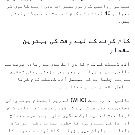
بہت سی روایتی کارپوریشنز اب بھی اپنے کاموں کو
معیاری 40 گھنٹے کے کام کے ہفتے سے جوڑے رکھتی
ہیں۔
کام کرنے کے لیے وقت کی بہترین
مقدار
آٹھ گھنٹے کے کام کا دن ایک صدی سے زیادہ عرصے سے
عالمی معیار رہا ہے، پھر بھی بڑھتی ہوئی تحقیق
سے پتہ چلتا ہے کہ مسلسل آٹھ گھنٹے کام کرنا
دراصل نقصان دہ ہو سکتا ہے۔
عالمی ادارہ صحت (WHO) کے زیر اہتمام ہونے والی
تحقیق سے پتہ چلتا ہے کہ طویل عرصے تک زیادہ کام
کرنا صحت کے لیے ایک سنگین خطرہ ہے، جس سے فالج
اور دل کی بیماریوں کا خطرہ نمایاں طور پر بڑھ
جاتا ہے۔ جاپان میں، زیادہ کام کرنے سے مرنے کا