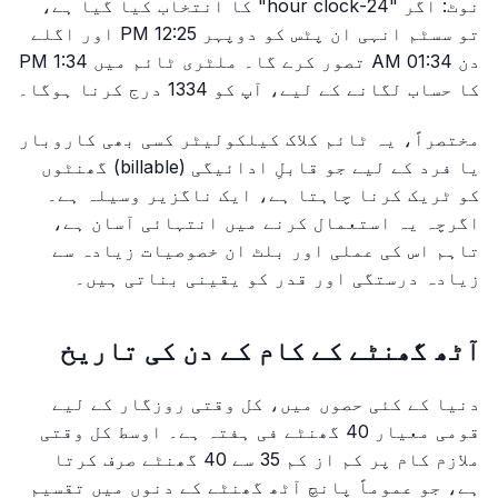
نوٹ: اگر "24-hour clock" کا انتخاب کیا گیا ہے،
تو سسٹم انہی ان پٹس کو دوپہر 12:25 PM اور اگلے
دن 01:34 AM تصور کرے گا۔ ملٹری ٹائم میں 1:34 PM
کا حساب لگانے کے لیے، آپ کو 1334 درج کرنا ہوگا۔
مختصراً، یہ ٹائم کلاک کیلکولیٹر کسی بھی کاروبار
یا فرد کے لیے جو قابلِ ادائیگی (billable) گھنٹوں
کو ٹریک کرنا چاہتا ہے، ایک ناگزیر وسیلہ ہے۔
اگرچہ یہ استعمال کرنے میں انتہائی آسان ہے،
تاہم اس کی عملی اور بلٹ ان خصوصیات زیادہ سے
زیادہ درستگی اور قدر کو یقینی بناتی ہیں۔
آٹھ گھنٹے کے کام کے دن کی تاریخ
دنیا کے کئی حصوں میں، کل وقتی روزگار کے لیے
قومی معیار 40 گھنٹے فی ہفتہ ہے۔ اوسط کل وقتی
ملازم کام پر کم از کم 35 سے 40 گھنٹے صرف کرتا
ہے، جو عموماً پانچ آٹھ گھنٹے کے دنوں میں تقسیم