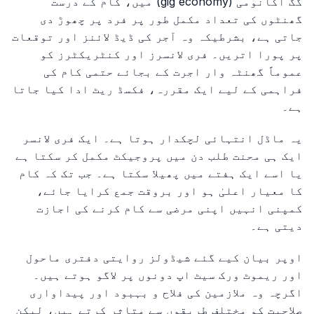
گگ اکانومی (gig economy) میں، کام کے درست
گھنٹوں کی تعداد مکمل طور پر فرد پر چھوڑ دی
جاتی ہے، بشرطیکہ وہ آجر کی ڈیڈ لائنز اور توقعات
پر پورا اتریں۔ فری لانسرز اور کنٹریکٹرز کو
عموماً گھنٹہ وار اجرت کے بجائے حتمی کام کی
فراہمی کے لیے ایک مقررہ، فکسڈ ریٹ ادا کیا جاتا
ہے۔
یہ ماڈل انتہائی لچکدار ہوتا ہے۔ ایک فری لانسر
ایک ہی محنت طلب دن میں پروجیکٹ مکمل کر سکتا ہے
یا اسے ایک ہفتے میں پھیلا سکتا ہے۔ جب تک کہ کام
کا معیار اعلیٰ ہو اور بروقت جمع کرایا جائے،
کمپنی انہیں اپنی مرضی سے کام کرنے کی اجازت
دیتی ہے۔
اوپر بیان کیے گئے شیڈولز روایتی دفتری ماحول
اور ریموٹ ورک سیٹ اپ دونوں پر لاگو ہوتے ہیں۔
اگرچہ وہ ملازمین کی فلاح و بہبود اور پیداواری
صلاحیت کو مختلف طریقوں سے متاثر کرتے ہیں، لیکن