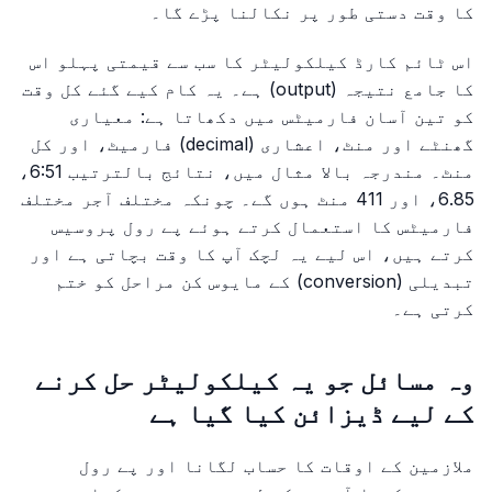
کا وقت دستی طور پر نکالنا پڑے گا۔
اس ٹائم کارڈ کیلکولیٹر کا سب سے قیمتی پہلو اس
کا جامع نتیجہ (output) ہے۔ یہ کام کیے گئے کل وقت
کو تین آسان فارمیٹس میں دکھاتا ہے: معیاری
گھنٹے اور منٹ، اعشاری (decimal) فارمیٹ، اور کل
منٹ۔ مندرجہ بالا مثال میں، نتائج بالترتیب 6:51،
6.85، اور 411 منٹ ہوں گے۔ چونکہ مختلف آجر مختلف
فارمیٹس کا استعمال کرتے ہوئے پے رول پروسیس
کرتے ہیں، اس لیے یہ لچک آپ کا وقت بچاتی ہے اور
تبدیلی (conversion) کے مایوس کن مراحل کو ختم
کرتی ہے۔
وہ مسائل جو یہ کیلکولیٹر حل کرنے
کے لیے ڈیزائن کیا گیا ہے
ملازمین کے اوقات کا حساب لگانا اور پے رول