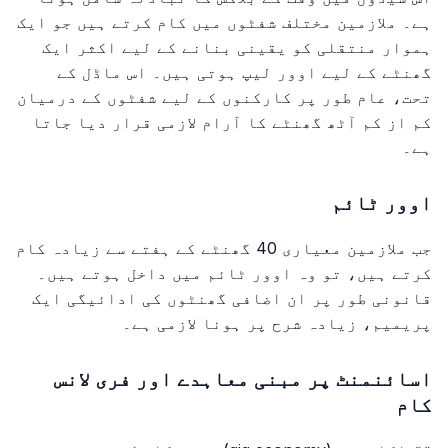
ہے۔ ملازمین مختلف شفٹوں میں کام کرتے ہیں جو ایک
ہموار منتقلی کو یقینی بنانے کے لیے اکثر ایک
گھنٹے کے لیے اوور لیپ ہوتی ہیں۔ اس ماڈل کے
تحت، عام طور پر کارکنوں کے لیے شفٹوں کے درمیان
کم از کم آٹھ گھنٹے کا آرام لازمی قرار دیا جاتا
ہے۔
اوور ٹائم
جب ملازمین معیاری 40 گھنٹے کے ہفتے سے زیادہ کام
کرتے ہیں، تو وہ اوور ٹائم میں داخل ہوتے ہیں۔
قانونی طور پر ان اضافی گھنٹوں کی ادائیگی ایک
پریمیم، زیادہ شرح پر ہونا لازمی ہے۔
اسائنمنٹ پر مبنی معاہدے اور فری لانس
کام