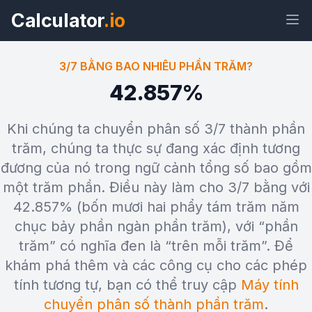
Calculator
.io
3/7 BẰNG BAO NHIÊU PHẦN TRĂM?
42.857%
Tiện
Liên
Văn
HTML
Khi chúng ta chuyển phân số 3/7 thành phần
ích
kết
bản
trăm, chúng ta thực sự đang xác định tương
đương của nó trong ngữ cảnh tổng số bao gồm
Xem trước 3/7 bằng bao nhiêu phần
một trăm phần. Điều này làm cho 3/7 bằng với
trăm? Tiện ích
42.857% (bốn mươi hai phẩy tám trăm năm
chục bảy phần ngàn phần trăm), với “phần
trăm” có nghĩa đen là “trên mỗi trăm”. Để
khám phá thêm và các công cụ cho các phép
tính tương tự, bạn có thể truy cập
Máy tính
chuyển phân số thành phần trăm
.