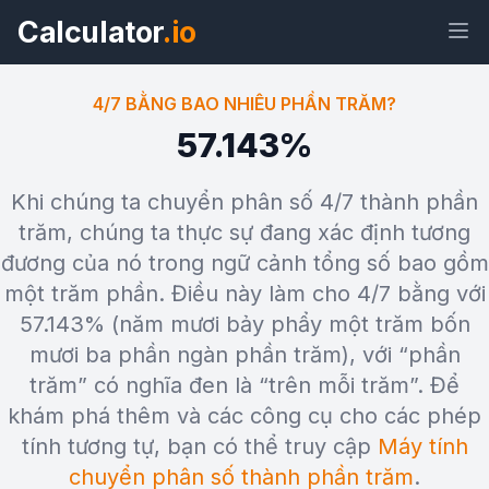
Calculator
.io
4/7 BẰNG BAO NHIÊU PHẦN TRĂM?
57.143%
Tiện
Liên
Văn
HTML
Khi chúng ta chuyển phân số 4/7 thành phần
ích
kết
bản
trăm, chúng ta thực sự đang xác định tương
đương của nó trong ngữ cảnh tổng số bao gồm
Xem trước 4/7 bằng bao nhiêu phần
một trăm phần. Điều này làm cho 4/7 bằng với
trăm? Tiện ích
57.143% (năm mươi bảy phẩy một trăm bốn
mươi ba phần ngàn phần trăm), với “phần
trăm” có nghĩa đen là “trên mỗi trăm”. Để
khám phá thêm và các công cụ cho các phép
tính tương tự, bạn có thể truy cập
Máy tính
chuyển phân số thành phần trăm
.