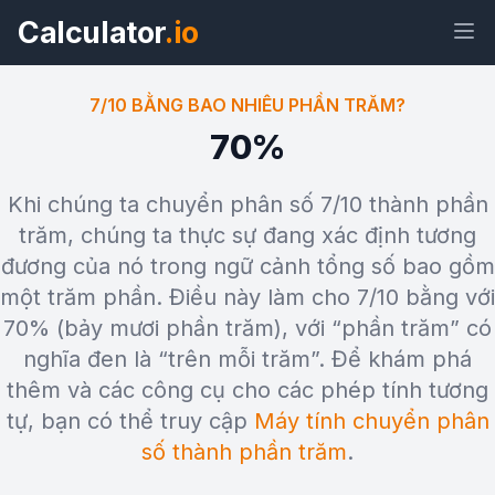
Calculator
.io
7/10 BẰNG BAO NHIÊU PHẦN TRĂM?
70%
Tiện
Liên
Văn
HTML
Khi chúng ta chuyển phân số 7/10 thành phần
ích
kết
bản
trăm, chúng ta thực sự đang xác định tương
đương của nó trong ngữ cảnh tổng số bao gồm
Xem trước 7/10 bằng bao nhiêu
một trăm phần. Điều này làm cho 7/10 bằng với
phần trăm? Tiện ích
70% (bảy mươi phần trăm), với “phần trăm” có
nghĩa đen là “trên mỗi trăm”. Để khám phá
thêm và các công cụ cho các phép tính tương
tự, bạn có thể truy cập
Máy tính chuyển phân
số thành phần trăm
.