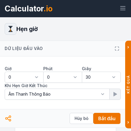
Calculator
.io
Hẹn giờ
›
DỮ LIỆU ĐẦU VÀO
Tiện
Liên
Văn
HTML
ích
kết
bản
Giờ
Phút
Giây
Xem trước Hẹn giờ Tiện ích
KẾT QUẢ
Khi Hẹn Giờ Kết Thúc
Bắt đầu
Hủy bỏ
›