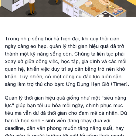
Trong nhịp sống hối hả hiện đại, khi quỹ thời gian
ngày càng eo hẹp, quản lý thời gian hiệu quả đã trở
thành một kỹ năng sống còn. Chúng ta liên tục phải
xoay xở giữa công việc, học tập, gia đình và các mối
quan hệ, khiến việc duy trì sự cân bằng trở nên khó
khăn. Tuy nhiên, có một công cụ đắc lực luôn sẵn
sàng làm trợ thủ cho bạn: Ứng Dụng Hẹn Giờ (Timer).
Quản lý thời gian hiệu quả giống như một "siêu năng
lực" giúp bạn tối ưu hóa mỗi ngày, chinh phục mục
tiêu mà vẫn dư dả thời gian cho đam mê cá nhân. Dù
bạn là học sinh - sinh viên đang chạy đua với
deadline, dân văn phòng muốn tăng năng suất, hay
đơn giản là người hướng tới một lối sống lành mạnh,