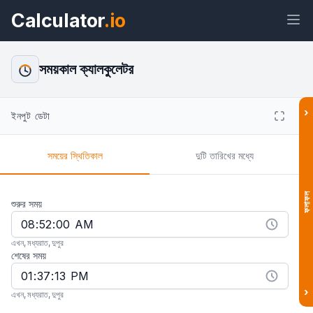
Calculator
.io
সময়কাল ক্যালকুলেটর
›
ইনপুট ডেটা
উইজেট
লিঙ্ক
টেক্সট
এইচটিএমএল
সময়ের স্থিতিকাল
দুটি তারিখের মধ্যে
প্রিভিউ সময়কাল ক্যালকুলেটর: দুটি সময়ের ব্যবধান
উইজেট
ফলাফল
শুরুর সময়
এখন
,
মধ্যরাত
,
দুপুর
শেষের সময়
›
এখন
,
মধ্যরাত
,
দুপুর