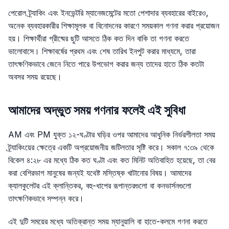
পেরোল ট্র্যাকিং এবং ইনভেন্টরি ম্যানেজমেন্টের মতো পেশাদার ব্যবহারের বাইরেও,
অনেক ব্যবহারকারীর শিক্ষামূলক বা বিনোদনের কারণে সময়কাল গণনা করার প্রয়োজন
হয়। শিক্ষার্থীরা গ্রীষ্মের ছুটি আসতে ঠিক কত দিন বাকি তা গণনা করতে
ভালোবাসে। শিক্ষাবর্ষের প্রথম এবং শেষ তারিখ ইনপুট করার মাধ্যমে, তারা
তাৎক্ষণিকভাবে জেনে নিতে পারে উপভোগ করার জন্য তাদের হাতে ঠিক কতটা
অবসর সময় রয়েছে।
আমাদের অদ্ভুত সময় গণনার ফলেই এই সুবিধা
AM এবং PM যুক্ত ১২-ঘণ্টার ঘড়ির ওপর আমাদের আধুনিক নির্ভরশীলতা সময়
ট্র্যাকিংয়ের ক্ষেত্রে একটি অপ্রয়োজনীয় জটিলতার সৃষ্টি করে। সকাল ৭:৩৯ থেকে
বিকেল ৪:২৮ এর মধ্যে ঠিক কত ঘণ্টা এবং কত মিনিট অতিবাহিত হয়েছে, তা বের
করা বেশিরভাগ মানুষের জন্যই যথেষ্ট মস্তিষ্ক খাটানোর বিষয়। আমাদের
ক্যালকুলেটর এই ক্লান্তিকর, বহু-ধাপের রূপান্তরগুলো বা কনভার্সনগুলো
তাৎক্ষণিকভাবে সম্পন্ন করে।
এই দুটি সময়ের মধ্যে অতিক্রান্ত সময় ম্যানুয়ালি বা হাতে-কলমে গণনা করতে