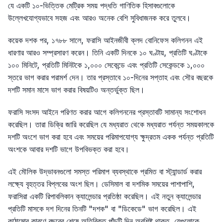
যে একটি ১০-ভিত্তিক মেট্রিক সময় পদ্ধতি গাণিতিক হিসাবগুলোকে
উল্লেখযোগ্যভাবে সহজ এবং আরও অনেক বেশি সুবিধাজনক করে তুলবে।
কয়েক দশক পর, ১৭৮৮ সালে, ফরাসি আইনজীবী ক্লদ বোনিফেস কলিগনন এই
ধারণার আরও সম্প্রসারণ করেন। তিনি একটি দিনকে ১০ ঘণ্টায়, প্রতিটি ঘণ্টাকে
১০০ মিনিটে, প্রতিটি মিনিটকে ১,০০০ সেকেন্ডে এবং প্রতিটি সেকেন্ডকে ১,০০০
স্তরে ভাগ করার পরামর্শ দেন। তার প্রস্তাবে ১০-দিনের সপ্তাহ এবং সৌর বছরকে
দশটি সমান মাসে ভাগ করার বিষয়টিও অন্তর্ভুক্ত ছিল।
ফরাসি সংসদ আইনে পরিণত করার আগে কলিগননের প্রস্তাবটি সামান্য সংশোধন
করেছিল। তারা ডিক্রি জারি করেছিল যে মধ্যরাত থেকে মধ্যরাত পর্যন্ত সময়কালকে
দশটি অংশে ভাগ করা হবে এবং সময়ের পরিমাপযোগ্য ক্ষুদ্রতম একক পর্যন্ত প্রতিটি
অংশকে আবার দশটি ভাগে উপবিভক্ত করা হবে।
এই মৌলিক উদ্ভাবনগুলো সমস্ত পরিমাপ ব্যবস্থাকে প্রমিত বা স্ট্যান্ডার্ড করার
লক্ষ্যে বৃহত্তর বিপ্লবের অংশ ছিল। ডেসিমাল বা দশমিক সময়ের পাশাপাশি,
ফরাসিরা একটি রিপাবলিকান ক্যালেন্ডার প্রতিষ্ঠা করেছিল। এই নতুন ক্যালেন্ডার
প্রতিটি মাসকে দশ দিনের তিনটি "দশক" বা "ডিকেডে" ভাগ করেছিল। এই
কাঠামোর কারণে বছরের শেষে অতিরিক্ত পাঁচটি দিন অবশিষ্ট থাকত, যেগুলোকে