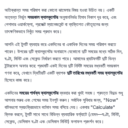
অতিক্রান্ত সময় পরিমাপ করা কোনো ঝামেলার বিষয় হওয়া উচিত নয়। একটি
অত্যন্ত নির্ভুল
সময়কাল ক্যালকুলেটর
অনুমাননির্ভর হিসাব নিকাশ দূর করে, এবং
পেশাদার ওয়ার্কফ্লো, প্রজেক্ট ম্যানেজমেন্ট বা ব্যক্তিগত কৌতূহলের জন্য
তাৎক্ষণিকভাবে নিখুঁত সময় প্রদান করে।
আপনি এই টুলটি ব্যবহার করে একদিনের বা একাধিক দিনের সময় পরিমাপ করতে
পারেন। উপরের দুটি ক্যালকুলেটর অনায়াসে যেকোনো দুটি সময়ের মধ্যে সঠিক দিন,
ঘণ্টা, মিনিট এবং সেকেন্ড নির্ধারণ করতে পারে। আমাদের প্ল্যাটফর্মটি দুটি ভিন্ন
ইন্টারফেস অফার করে: প্রথমটি একই দিনের দুটি নির্দিষ্ট সময়ের মধ্যবর্তী সময়কাল
গণনা করে, যেখানে দ্বিতীয়টি একটি ব্যাপক
দুটি তারিখের মধ্যবর্তী সময় ক্যালকুলেটর
হিসেবে কাজ করে।
একদিনের
সময়ের পার্থক্য ক্যালকুলেটর
ব্যবহার করা খুবই সহজ। প্রদত্ত ফিল্ডে শুধু
আপনার শুরুর এবং শেষের সময় ইনপুট করুন। সর্বাধিক সুবিধার জন্য, "Now"
বাটনগুলো স্বয়ংক্রিয়ভাবে বর্তমান সময় বসিয়ে দেয়। একবার "Calculate"
ক্লিক করলে, টুলটি সাথে সাথে বিভিন্ন ব্যবহারিক ফর্ম্যাটে (যেমন—ঘণ্টা, মিনিট,
সেকেন্ড, ডেসিমাল ঘণ্টা এবং ডেসিমাল মিনিট) ফলাফল প্রদর্শন করে।