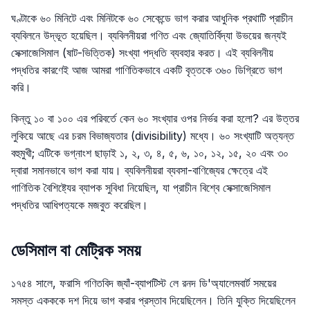
ঘণ্টাকে ৬০ মিনিটে এবং মিনিটকে ৬০ সেকেন্ডে ভাগ করার আধুনিক প্রথাটি প্রাচীন
ব্যবিলনে উদ্ভূত হয়েছিল। ব্যবিলনীয়রা গণিত এবং জ্যোতির্বিদ্যা উভয়ের জন্যই
সেক্সাজেসিমাল (ষাট-ভিত্তিক) সংখ্যা পদ্ধতি ব্যবহার করত। এই ব্যবিলনীয়
পদ্ধতির কারণেই আজ আমরা গাণিতিকভাবে একটি বৃত্তকে ৩৬০ ডিগ্রিতে ভাগ
করি।
কিন্তু ১০ বা ১০০ এর পরিবর্তে কেন ৬০ সংখ্যার ওপর নির্ভর করা হলো? এর উত্তর
লুকিয়ে আছে এর চরম বিভাজ্যতার (divisibility) মধ্যে। ৬০ সংখ্যাটি অত্যন্ত
বহুমুখী; এটিকে ভগ্নাংশ ছাড়াই ১, ২, ৩, ৪, ৫, ৬, ১০, ১২, ১৫, ২০ এবং ৩০
দ্বারা সমানভাবে ভাগ করা যায়। ব্যবিলনীয়রা ব্যবসা-বাণিজ্যের ক্ষেত্রে এই
গাণিতিক বৈশিষ্ট্যের ব্যাপক সুবিধা নিয়েছিল, যা প্রাচীন বিশ্বে সেক্সাজেসিমাল
পদ্ধতির আধিপত্যকে মজবুত করেছিল।
ডেসিমাল বা মেট্রিক সময়
১৭৫৪ সালে, ফরাসি গণিতবিদ জ্যাঁ-ব্যাপটিস্ট লে রনদ ডি'অ্যালেমবার্ট সময়ের
সমস্ত একককে দশ দিয়ে ভাগ করার প্রস্তাব দিয়েছিলেন। তিনি যুক্তি দিয়েছিলেন