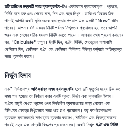
দুটি তারিখের মধ্যবর্তী সময় ক্যালকুলেটর
-টিও একইভাবে ব্যবহারবান্ধব। প্রথমে,
নির্দিষ্ট বক্সে শুরু এবং শেষের মাস, দিন এবং বছর লিখুন। তারিখের ফিল্ডের ঠিক
পাশেই আপনি একটি সুবিধাজনক ক্যালেন্ডার পপআপ এবং একটি "Now" বাটন
পাবেন। আপনার যদি একদম মিনিট পর্যন্ত নির্ভুলতার প্রয়োজন হয়, তবে আপনি
শুরুর এবং শেষের সঠিক সময়ও নির্দিষ্ট করতে পারেন। আপনার তথ্য প্রবেশ করানোর
পর, "Calculate" চাপুন। টুলটি দিন, ঘণ্টা, মিনিট, সেকেন্ডের পাশাপাশি
ডেসিমাল দিন, ডেসিমাল ঘণ্টা এবং ডেসিমাল মিনিটসহ বিভিন্ন ফর্ম্যাটে অতিক্রান্ত
সময় প্রদর্শন করবে।
নির্ভুল হিসাব
একটি নির্ভরযোগ্য
অতিক্রান্ত সময় ক্যালকুলেটর
হলো দুটি মুহূর্তের মধ্যে ঠিক কত
সময় পার হয়েছে তা নির্ধারণ করার একটি দ্রুত, নির্ভুল এবং ব্যবহারিক উপায়।
ঘণ্টায় মজুরি দেওয়া শ্রমের ওপর নির্ভরশীল ব্যবসাগুলোর জন্য পেরোল এবং
বিলিংয়ের ক্ষেত্রে নিখুঁতভাবে সময় ধরে রাখা প্রয়োজন। বড় কর্পোরেশনগুলো
ব্যয়বহুল ম্যানেজমেন্ট সফ্টওয়্যার ব্যবহার করলেও, স্টার্টআপ এবং ফ্রিল্যান্সারদের
প্রায়ই সহজ এবং সাশ্রয়ী বিকল্পের প্রয়োজন হয়। একটি নির্ভুল
ঘণ্টা এবং মিনিট