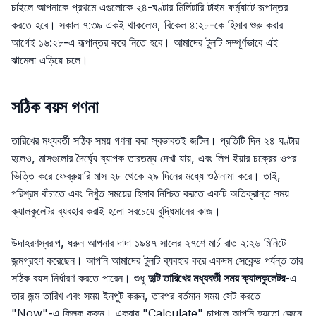
চাইলে আপনাকে প্রথমে এগুলোকে ২৪-ঘণ্টার মিলিটারি টাইম ফর্ম্যাটে রূপান্তর
করতে হবে। সকাল ৭:৩৯ একই থাকলেও, বিকেল ৪:২৮-কে হিসাব শুরু করার
আগেই ১৬:২৮-এ রূপান্তর করে নিতে হবে। আমাদের টুলটি সম্পূর্ণভাবে এই
ঝামেলা এড়িয়ে চলে।
সঠিক বয়স গণনা
তারিখের মধ্যবর্তী সঠিক সময় গণনা করা স্বভাবতই জটিল। প্রতিটি দিন ২৪ ঘণ্টার
হলেও, মাসগুলোর দৈর্ঘ্যে ব্যাপক তারতম্য দেখা যায়, এবং লিপ ইয়ার চক্রের ওপর
ভিত্তি করে ফেব্রুয়ারি মাস ২৮ থেকে ২৯ দিনের মধ্যে ওঠানামা করে। তাই,
পরিশ্রম বাঁচাতে এবং নিখুঁত সময়ের হিসাব নিশ্চিত করতে একটি অতিক্রান্ত সময়
ক্যালকুলেটর ব্যবহার করাই হলো সবচেয়ে বুদ্ধিমানের কাজ।
উদাহরণস্বরূপ, ধরুন আপনার দাদা ১৯৪৭ সালের ২৭শে মার্চ রাত ২:২৬ মিনিটে
জন্মগ্রহণ করেছেন। আপনি আমাদের টুলটি ব্যবহার করে একদম সেকেন্ড পর্যন্ত তার
সঠিক বয়স নির্ধারণ করতে পারেন। শুধু
দুটি তারিখের মধ্যবর্তী সময় ক্যালকুলেটর
-এ
তার জন্ম তারিখ এবং সময় ইনপুট করুন, তারপর বর্তমান সময় সেট করতে
"Now"-এ ক্লিক করুন। একবার "Calculate" চাপলে আপনি হয়তো জেনে