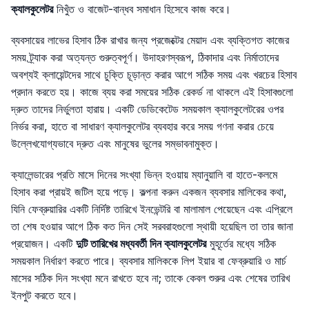
ক্যালকুলেটর
নিখুঁত ও বাজেট-বান্ধব সমাধান হিসেবে কাজ করে।
ব্যবসায়ের লাভের হিসাব ঠিক রাখার জন্য প্রজেক্টের মেয়াদ এবং ব্যক্তিগত কাজের
সময় ট্র্যাক করা অত্যন্ত গুরুত্বপূর্ণ। উদাহরণস্বরূপ, ঠিকাদার এবং নির্মাতাদের
অবশ্যই ক্লায়েন্টদের সাথে চুক্তি চূড়ান্ত করার আগে সঠিক সময় এবং খরচের হিসাব
প্রদান করতে হয়। কাজে ব্যয় করা সময়ের সঠিক রেকর্ড না থাকলে এই হিসাবগুলো
দ্রুত তাদের নির্ভুলতা হারায়। একটি ডেডিকেটেড সময়কাল ক্যালকুলেটরের ওপর
নির্ভর করা, হাতে বা সাধারণ ক্যালকুলেটর ব্যবহার করে সময় গণনা করার চেয়ে
উল্লেখযোগ্যভাবে দ্রুত এবং মানুষের ভুলের সম্ভাবনামুক্ত।
ক্যালেন্ডারের প্রতি মাসে দিনের সংখ্যা ভিন্ন হওয়ায় ম্যানুয়ালি বা হাতে-কলমে
হিসাব করা প্রায়ই জটিল হয়ে পড়ে। কল্পনা করুন একজন ব্যবসার মালিকের কথা,
যিনি ফেব্রুয়ারির একটি নির্দিষ্ট তারিখে ইনভেন্টরি বা মালামাল পেয়েছেন এবং এপ্রিলে
তা শেষ হওয়ার আগে ঠিক কত দিন সেই সরবরাহগুলো স্থায়ী হয়েছিল তা তার জানা
প্রয়োজন। একটি
দুটি তারিখের মধ্যবর্তী দিন ক্যালকুলেটর
মুহূর্তের মধ্যে সঠিক
সময়কাল নির্ধারণ করতে পারে। ব্যবসার মালিককে লিপ ইয়ার বা ফেব্রুয়ারি ও মার্চ
মাসের সঠিক দিন সংখ্যা মনে রাখতে হবে না; তাকে কেবল শুরুর এবং শেষের তারিখ
ইনপুট করতে হবে।