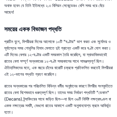
অবাক হবেন যে তিনি ইতিমধ্যে ২.৩ বিলিয়ন সেকেন্ডেরও বেশি সময় ধরে বেঁচে
আছেন!
সময়ের একক বিভাজন পদ্ধতি
প্রাচীন যুগে, মিশরীয়রা দিনের আলোকে ১০টি "ঘণ্টায়" ভাগ করত এবং সূর্যোদয় ও
সূর্যাস্তের সময় গোধূলির হিসাব মেলাতে দুই প্রান্তে একটি করে ঘণ্টা যোগ করত।
এটি দিনের বেলায় ১২-ঘণ্টার একটি সময়কাল তৈরি করেছিল, যা স্বাভাবিকভাবেই
রাতের বেলা সম্পূর্ণ অন্ধকারের ১২-ঘণ্টা সময়কালের সাথে সামঞ্জস্যপূর্ণ ছিল।
ঐতিহাসিকদের মতে, এক বছরে চাঁদের বারোটি চক্রকে প্রতিফলিত করতেই মিশরীয়রা
এই ১২-ভাগের পদ্ধতি গ্রহণ করেছিল।
রাতের অন্ধকারের পর পরিচালিত বিভিন্ন ধর্মীয় অনুষ্ঠানের কারণে মিশরীয় সংস্কৃতিতে
রাতের বেলা বিশেষভাবে গুরুত্বপূর্ণ ছিল। তাদের সময় নির্ধারণ পদ্ধতিটি "ডেকান"
(Decans) ট্র্যাকিংয়ের সাথে জড়িত ছিল—যা ছিল ৩৬টি নির্দিষ্ট নক্ষত্রমণ্ডল বা
একক নক্ষত্রের সমষ্টি, যেগুলো রাতের আকাশে একটি অনুমানযোগ্য ক্রমে আবির্ভূত
হতো।