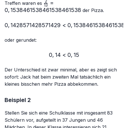
2
\frac{2}
=
Treffen waren es
13
{13}=0,15384615384615384615
0
,
1538461538461538461538
der Pizza.
0
,
1428571428571429
<
0,1428571428571429 < 
0
,
1538461538461538
oder gerundet:
0
,
14
<
0,14 < 0,15
0
,
15
Der Unterschied ist zwar minimal, aber es zeigt sich
sofort: Jack hat beim zweiten Mal tatsächlich ein
kleines bisschen mehr Pizza abbekommen.
Beispiel 2
Stellen Sie sich eine Schulklasse mit insgesamt 83
Schülern vor, aufgeteilt in 37 Jungen und 46
Mädchen. In dieser Klasse interessieren sich 21