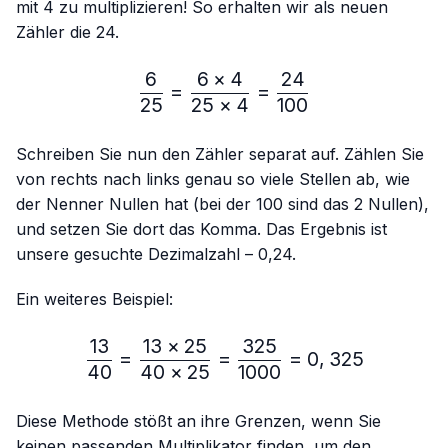
mit 4 zu multiplizieren! So erhalten wir als neuen
Zähler die 24.
6
6
×
4
24
\frac{6}{25}=\frac{6 × 4
=
=
25
25
×
4
100
Schreiben Sie nun den Zähler separat auf. Zählen Sie
von rechts nach links genau so viele Stellen ab, wie
der Nenner Nullen hat (bei der 100 sind das 2 Nullen),
und setzen Sie dort das Komma. Das Ergebnis ist
unsere gesuchte Dezimalzahl – 0,24.
Ein weiteres Beispiel:
13
13
×
25
325
\frac{13}{40}=\frac{13 
=
=
=
0
,
325
40
40
×
25
1000
Diese Methode stößt an ihre Grenzen, wenn Sie
keinen passenden Multiplikator finden, um den