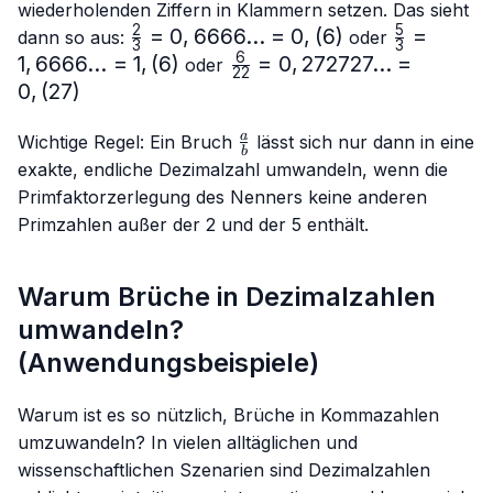
wiederholenden Ziffern in Klammern setzen. Das sieht
2
5
\frac{2}
=
0
,
6666...
=
0
,
(
6
)
\frac{5}
=
dann so aus:
oder
3
3
{3}=0,6666...
{3}=
6
1
,
6666...
=
1
,
(
6
)
\frac{6}
=
0
,
272727...
=
oder
22
= 0,(6)
1,6666...
{22}=0,272727...
0
,
(
27
)
= 1,(6)
= 0,(27)
\frac{a}
a
Wichtige Regel: Ein Bruch
lässt sich nur dann in eine
b
{b}
exakte, endliche Dezimalzahl umwandeln, wenn die
Primfaktorzerlegung des Nenners keine anderen
Primzahlen außer der 2 und der 5 enthält.
Warum Brüche in Dezimalzahlen
umwandeln?
(Anwendungsbeispiele)
Warum ist es so nützlich, Brüche in Kommazahlen
umzuwandeln? In vielen alltäglichen und
wissenschaftlichen Szenarien sind Dezimalzahlen