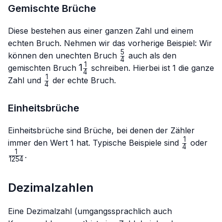
Gemischte Brüche
Diese bestehen aus einer ganzen Zahl und einem
echten Bruch. Nehmen wir das vorherige Beispiel: Wir
5
\frac{5}
können den unechten Bruch
auch als den
4
{4}
1
1\frac{1}
1
gemischten Bruch
schreiben. Hierbei ist 1 die ganze
4
{4}
1
\frac{1}
Zahl und
der echte Bruch.
4
{4}
Einheitsbrüche
Einheitsbrüche sind Brüche, bei denen der Zähler
1
\frac{1}
\fr
immer den Wert 1 hat. Typische Beispiele sind
oder
4
{4}
{1
1
.
1254
Dezimalzahlen
Eine Dezimalzahl (umgangssprachlich auch