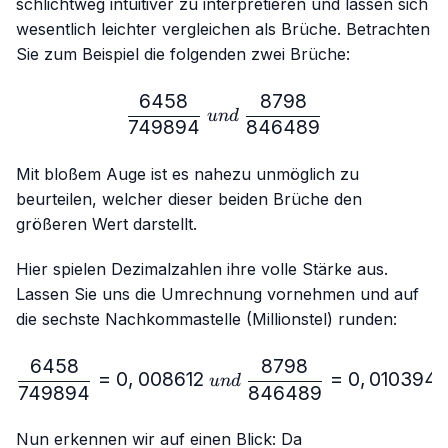
schlichtweg intuitiver zu interpretieren und lassen sich
wesentlich leichter vergleichen als Brüche. Betrachten
Sie zum Beispiel die folgenden zwei Brüche:
6458
8798
\frac{6458}{749894} \ 
u
n
d
749894
846489
Mit bloßem Auge ist es nahezu unmöglich zu
beurteilen, welcher dieser beiden Brüche den
größeren Wert darstellt.
Hier spielen Dezimalzahlen ihre volle Stärke aus.
Lassen Sie uns die Umrechnung vornehmen und auf
die sechste Nachkommastelle (Millionstel) runden:
6458
8798
\frac{6458}{749894}=0,
=
0
,
008612
=
0
,
010394
u
n
d
749894
846489
Nun erkennen wir auf einen Blick: Da