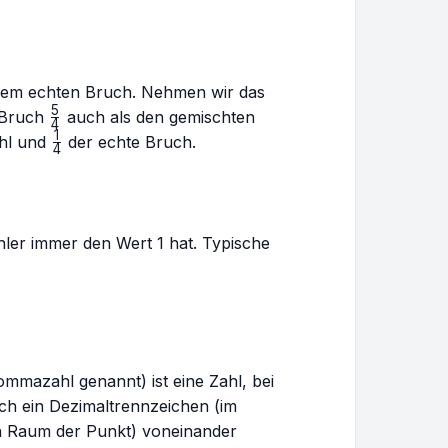
inem echten Bruch. Nehmen wir das
5
\frac{5}
n Bruch
auch als den gemischten
4
{4}
1
\frac{1}
ahl und
der echte Bruch.
4
{4}
hler immer den Wert 1 hat. Typische
mmazahl genannt) ist eine Zahl, bei
rch ein Dezimaltrennzeichen (im
n Raum der Punkt) voneinander