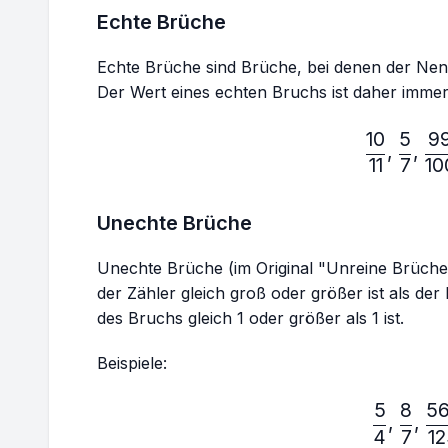
Echte Brüche
Echte Brüche sind Brüche, bei denen der Nenne
Der Wert eines echten Bruchs ist daher immer k
10
5
9
\fr
,
,
11
7
10
Unechte Brüche
Unechte Brüche (im Original "Unreine Brüche
der Zähler gleich groß oder größer ist als de
des Bruchs gleich 1 oder größer als 1 ist.
Beispiele:
5
8
5
\fr
,
,
4
7
1