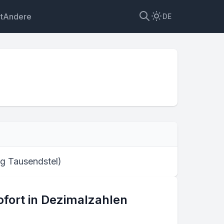
t
Andere
DE
deln
ig Tausendstel
)
ofort in Dezimalzahlen