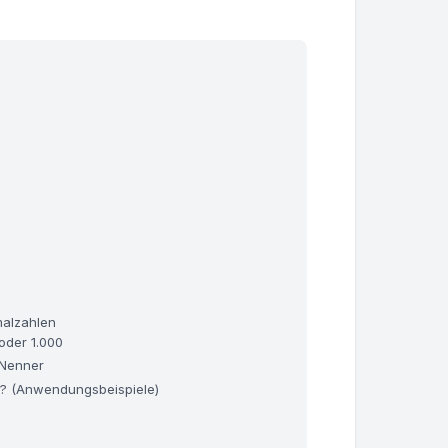
malzahlen
 oder 1.000
 Nenner
? (Anwendungsbeispiele)