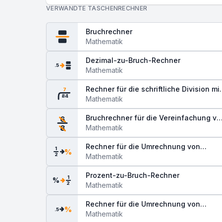
VERWANDTE TASCHENRECHNER
Bruchrechner
Mathematik
Dezimal-zu-Bruch-Rechner
.5
Mathematik
Rechner für die schriftliche Division mit
7
84
Rest
Mathematik
Bruchrechner für die Vereinfachung vo
6
Brüchen
Mathematik
8
Rechner für die Umrechnung von
1
%
2
Brüchen in Prozentwerte
Mathematik
Prozent-zu-Bruch-Rechner
1
%
2
Mathematik
Rechner für die Umrechnung von
%
.5
Dezimal in Prozent
Mathematik