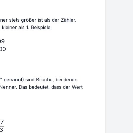
r stets größer ist als der Zähler.
leiner als 1. Beispiele:
99
ac{10}{11},\frac{5}{7},\frac{999}{1000}
00
" genannt) sind Brüche, bei denen
r Nenner. Das bedeutet, dass der Wert
67
ac{5}{4},\frac{8}{7},\frac{567}{123}
23