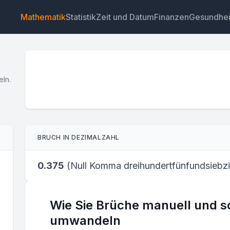
Mathematik
Statistik
Zeit und Datum
Finanzen
Gesundhei
eln.
Widget
Link
Text
HTML
BRUCH IN DEZIMALZAHL
Vorschau Bruch-zu-Dezimal-Rechner: Brüche umwan
Widget
0.375
(
Null Komma dreihundertfünfundsiebz
Wie Sie Brüche manuell und s
umwandeln