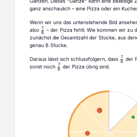
Ganzen. Dieses "Ganze" kann eine beliebige 
ganz anschaulich – eine Pizza oder ein Kuchen
Wenn wir uns das untenstehende Bild ansehen
1
\frac{1}
also
– der Pizza fehlt. Wie kommen wir zu d
8
{8}
zunächst die Gesamtzahl der Stücke, aus dene
genau 8 Stücke.
1
\frac{
Daraus lässt sich schlussfolgern, dass
der P
8
{8}
7
\frac{7}
somit noch
der Pizza übrig sind.
8
{8}