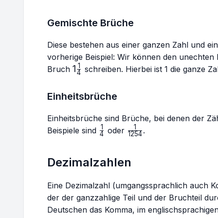
Gemischte Brüche
Diese bestehen aus einer ganzen Zahl und e
vorherige Beispiel: Wir können den unechte
1
1\frac{1}
1
Bruch
schreiben. Hierbei ist 1 die ganze Z
4
{4}
Einheitsbrüche
Einheitsbrüche sind Brüche, bei denen der Zä
1
1
\frac{1}
\frac{1}
Beispiele sind
oder
.
4
1254
{4}
{1254}
Dezimalzahlen
Eine Dezimalzahl (umgangssprachlich auch Ko
der der ganzzahlige Teil und der Bruchteil du
Deutschen das Komma, im englischsprachige