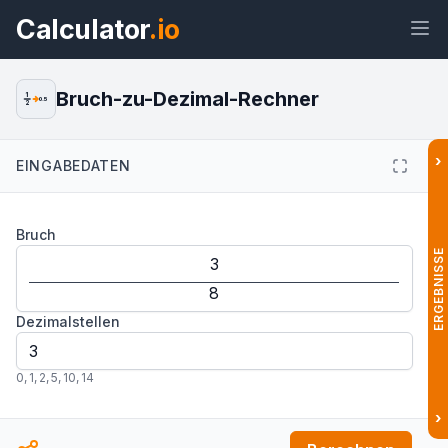
Calculator
.io
Bruch-zu-Dezimal-Rechner
1
0.5
2
›
EINGABEDATEN
Widget
Link
Text
HTML
Bruch
Vorschau Bruch-zu-Dezimal-
Rechner: Brüche umwandeln Widget
ERGEBNISSE
Dezimalstellen
0
,
1
,
2
,
5
,
10
,
14
›