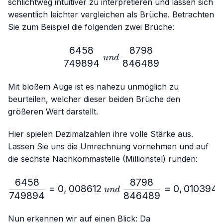
schlichtweg intuitiver zu interpretieren und lassen sich
wesentlich leichter vergleichen als Brüche. Betrachten
Sie zum Beispiel die folgenden zwei Brüche:
6458
8798
\frac{6458}{749894} \ 
u
n
d
749894
846489
Mit bloßem Auge ist es nahezu unmöglich zu
beurteilen, welcher dieser beiden Brüche den
größeren Wert darstellt.
Hier spielen Dezimalzahlen ihre volle Stärke aus.
Lassen Sie uns die Umrechnung vornehmen und auf
die sechste Nachkommastelle (Millionstel) runden:
6458
8798
\frac{6458}{749894}=0,
=
0
,
008612
=
0
,
010394
u
n
d
749894
846489
Nun erkennen wir auf einen Blick: Da