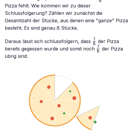
8
{8}
Pizza fehlt. Wie kommen wir zu dieser
Schlussfolgerung? Zählen wir zunächst die
Gesamtzahl der Stücke, aus denen eine "ganze" Pizza
besteht. Es sind genau 8 Stücke.
1
\frac{1}
Daraus lässt sich schlussfolgern, dass
der Pizza
8
{8}
7
\frac{7}
bereits gegessen wurde und somit noch
der Pizza
8
{8}
übrig sind.