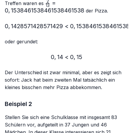
2
\frac{2}
=
Treffen waren es
13
{13}=0,15384615384615384615
0
,
1538461538461538461538
der Pizza.
0
,
1428571428571429
<
0,1428571428571429 < 
0
,
1538461538461538
oder gerundet:
0
,
14
<
0,14 < 0,15
0
,
15
Der Unterschied ist zwar minimal, aber es zeigt sich
sofort: Jack hat beim zweiten Mal tatsächlich ein
kleines bisschen mehr Pizza abbekommen.
Beispiel 2
Stellen Sie sich eine Schulklasse mit insgesamt 83
Schülern vor, aufgeteilt in 37 Jungen und 46
Mädchen. In dieser Klasse interessieren sich 21