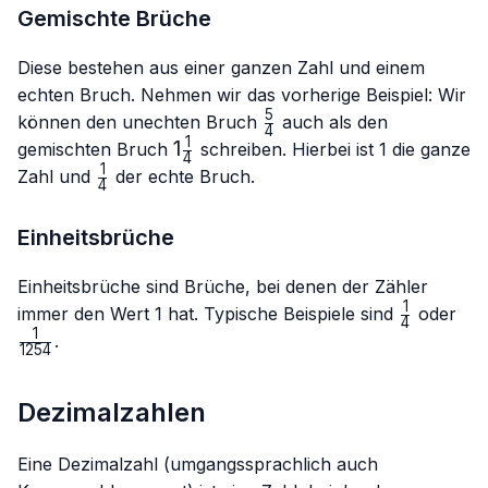
Gemischte Brüche
Diese bestehen aus einer ganzen Zahl und einem
echten Bruch. Nehmen wir das vorherige Beispiel: Wir
5
\frac{5}
können den unechten Bruch
auch als den
4
{4}
1
1\frac{1}
1
gemischten Bruch
schreiben. Hierbei ist 1 die ganze
4
{4}
1
\frac{1}
Zahl und
der echte Bruch.
4
{4}
Einheitsbrüche
Einheitsbrüche sind Brüche, bei denen der Zähler
1
\frac{1}
\fr
immer den Wert 1 hat. Typische Beispiele sind
oder
4
{4}
{1
1
.
1254
Dezimalzahlen
Eine Dezimalzahl (umgangssprachlich auch