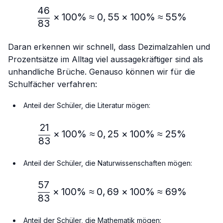
46
\frac{46}{83} × 100\% ≈
×
100%
≈
0
,
55
×
100%
≈
55%
83
Daran erkennen wir schnell, dass Dezimalzahlen und
Prozentsätze im Alltag viel aussagekräftiger sind als
unhandliche Brüche. Genauso können wir für die
Schulfächer verfahren:
Anteil der Schüler, die Literatur mögen:
21
\frac{21}{83} × 100\% ≈
×
100%
≈
0
,
25
×
100%
≈
25%
83
Anteil der Schüler, die Naturwissenschaften mögen:
57
\frac{57}{83} × 100\% ≈
×
100%
≈
0
,
69
×
100%
≈
69%
83
Anteil der Schüler, die Mathematik mögen: