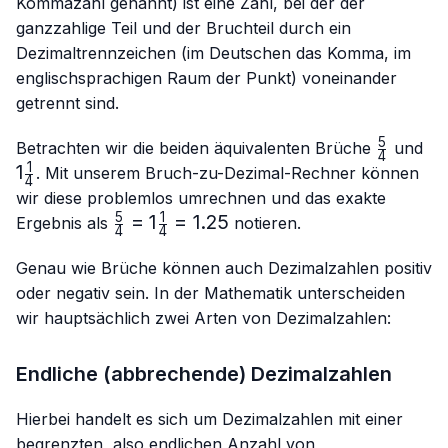
Kommazahl genannt) ist eine Zahl, bei der der
ganzzahlige Teil und der Bruchteil durch ein
Dezimaltrennzeichen (im Deutschen das Komma, im
englischsprachigen Raum der Punkt) voneinander
getrennt sind.
5
\frac{5}
1\f
Betrachten wir die beiden äquivalenten Brüche
und
4
{4}
{4
1
1
. Mit unserem Bruch-zu-Dezimal-Rechner können
4
wir diese problemlos umrechnen und das exakte
5
1
\frac{5}
=
1
=
1.25
Ergebnis als
notieren.
4
4
{4}=1\frac{1}
{4}=1.25
Genau wie Brüche können auch Dezimalzahlen positiv
oder negativ sein. In der Mathematik unterscheiden
wir hauptsächlich zwei Arten von Dezimalzahlen:
Endliche (abbrechende) Dezimalzahlen
Hierbei handelt es sich um Dezimalzahlen mit einer
begrenzten, also endlichen Anzahl von