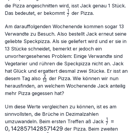
die Pizza angeschnitten wird, isst Jack genau 1 Stück.
1
\frac{1}
Das bedeutet, er bekommt
der Pizza.
7
{7}
Am darauffolgenden Wochenende kommen sogar 13
Verwandte zu Besuch. Also bestellt Jack erneut seine
geliebte Speckpizza. Als sie geliefert wird und er sie in
13 Stücke schneidet, bemerkt er jedoch ein
unvorhergesehenes Problem: Einige Verwandte sind
Vegetarier und rühren die Speckpizza nicht an. Jack
hat Glück und ergattert diesmal zwei Stücke. Er isst an
2
\frac{2}
diesem Tag also
der Pizza. Wie können wir nun
13
{13}
herausfinden, an welchem Wochenende Jack anteilig
mehr Pizza gegessen hat?
Um diese Werte vergleichen zu können, ist es am
sinnvollsten, die Brüche in Dezimalzahlen
1
\frac{1}
=
umzuwandeln. Beim ersten Treffen aß Jack
7
{7}=0,14
0
,
1428571428571429
der Pizza. Beim zweiten