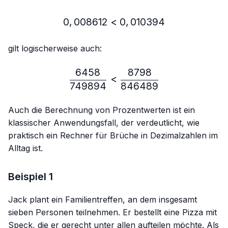
0
,
008612
<
0,008612 < 0,010394
0
,
010394
gilt logischerweise auch:
6458
8798
\frac{6458}{749894} < 
<
749894
846489
Auch die Berechnung von Prozentwerten ist ein
klassischer Anwendungsfall, der verdeutlicht, wie
praktisch ein Rechner für Brüche in Dezimalzahlen im
Alltag ist.
Beispiel 1
Jack plant ein Familientreffen, an dem insgesamt
sieben Personen teilnehmen. Er bestellt eine Pizza mit
Speck, die er gerecht unter allen aufteilen möchte. Als