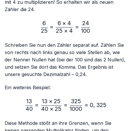
mit 4 zu multiplizieren! So erhalten wir als neuen
Zähler die 24.
6
6
×
4
24
\frac{6}{25}=\frac{6 × 4
=
=
25
25
×
4
100
Schreiben Sie nun den Zähler separat auf. Zählen Sie
von rechts nach links genau so viele Stellen ab, wie
der Nenner Nullen hat (bei der 100 sind das 2 Nullen),
und setzen Sie dort das Komma. Das Ergebnis ist
unsere gesuchte Dezimalzahl – 0,24.
Ein weiteres Beispiel:
13
13
×
25
325
\frac{13}{40}=\frac{13 
=
=
=
0
,
325
40
40
×
25
1000
Diese Methode stößt an ihre Grenzen, wenn Sie
keinen passenden Multiplikator finden, um den