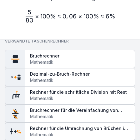
5
\frac{5}{83} × 100\% ≈ 
×
100%
≈
0
,
06
×
100%
≈
6%
83
VERWANDTE TASCHENRECHNER
Bruchrechner
Mathematik
Dezimal-zu-Bruch-Rechner
.5
Mathematik
Rechner für die schriftliche Division mit Rest
7
84
Mathematik
Bruchrechner für die Vereinfachung von
6
Brüchen
Mathematik
8
Rechner für die Umrechnung von Brüchen in
1
%
2
Prozentwerte
Mathematik