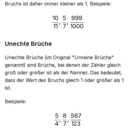
Bruchs ist daher immer kleiner als 1. Beispiele:
10
5
999
\frac{10}{11},\frac{5}{7}
,
,
11
7
1000
Unechte Brüche
Unechte Brüche (im Original "Unreine Brüche"
genannt) sind Brüche, bei denen der Zähler gleich
groß oder größer ist als der Nenner. Das bedeutet,
dass der Wert des Bruchs gleich 1 oder größer als 1
ist.
Beispiele:
5
8
567
\frac{5}{4},\frac{8}{7},
,
,
4
7
123