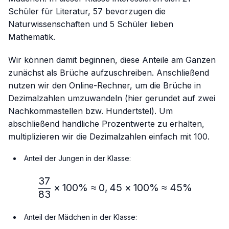
Schüler für Literatur, 57 bevorzugen die
Naturwissenschaften und 5 Schüler lieben
Mathematik.
Wir können damit beginnen, diese Anteile am Ganzen
zunächst als Brüche aufzuschreiben. Anschließend
nutzen wir den Online-Rechner, um die Brüche in
Dezimalzahlen umzuwandeln (hier gerundet auf zwei
Nachkommastellen bzw. Hundertstel). Um
abschließend handliche Prozentwerte zu erhalten,
multiplizieren wir die Dezimalzahlen einfach mit 100.
Anteil der Jungen in der Klasse:
37
\frac{37}{83} × 100\%≈
×
100%
≈
0
,
45
×
100%
≈
45%
83
Anteil der Mädchen in der Klasse: