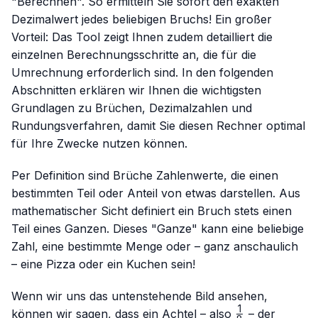
"Berechnen". So ermitteln Sie sofort den exakten
Dezimalwert jedes beliebigen Bruchs! Ein großer
Vorteil: Das Tool zeigt Ihnen zudem detailliert die
einzelnen Berechnungsschritte an, die für die
Umrechnung erforderlich sind. In den folgenden
Abschnitten erklären wir Ihnen die wichtigsten
Grundlagen zu Brüchen, Dezimalzahlen und
Rundungsverfahren, damit Sie diesen Rechner optimal
für Ihre Zwecke nutzen können.
Per Definition sind Brüche Zahlenwerte, die einen
bestimmten Teil oder Anteil von etwas darstellen. Aus
mathematischer Sicht definiert ein Bruch stets einen
Teil eines Ganzen. Dieses "Ganze" kann eine beliebige
Zahl, eine bestimmte Menge oder – ganz anschaulich
– eine Pizza oder ein Kuchen sein!
Wenn wir uns das untenstehende Bild ansehen,
1
\frac{1}
können wir sagen, dass ein Achtel – also
– der