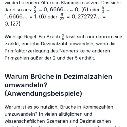
wiederholenden Ziffern in Klammern setzen. Das sieht
2
5
\frac{2}
=
0
,
6666...
=
0
,
(
6
)
\frac{5}
=
dann so aus:
oder
3
3
{3}=0,6666...
{3}=
6
1
,
6666...
=
1
,
(
6
)
\frac{6}
=
0
,
272727...
=
oder
22
= 0,(6)
1,6666...
{22}=0,272727...
0
,
(
27
)
= 1,(6)
= 0,(27)
\frac{a}
a
Wichtige Regel: Ein Bruch
lässt sich nur dann in eine
b
{b}
exakte, endliche Dezimalzahl umwandeln, wenn die
Primfaktorzerlegung des Nenners keine anderen
Primzahlen außer der 2 und der 5 enthält.
Warum Brüche in Dezimalzahlen
umwandeln?
(Anwendungsbeispiele)
Warum ist es so nützlich, Brüche in Kommazahlen
umzuwandeln? In vielen alltäglichen und
wissenschaftlichen Szenarien sind Dezimalzahlen