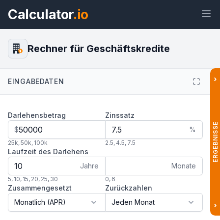
Calculator
.io
Rechner für Geschäftskredite
$
›
EINGABEDATEN
Widget
Link
Text
HTML
Darlehensbetrag
Zinssatz
Vorschau Rechner für
Geschäftskredite Widget
ERGEBNISSE
$
%
25k
,
50k
,
100k
2.5
,
4.5
,
7.5
Laufzeit des Darlehens
Jahre
Monate
5
,
10
,
15
,
20
,
25
,
30
0
,
6
Zusammengesetzt
Zurückzahlen
›