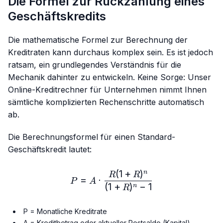
Die Formel zur Rückzahlung eines
Geschäftskredits
Die mathematische Formel zur Berechnung der
Kreditraten kann durchaus komplex sein. Es ist jedoch
ratsam, ein grundlegendes Verständnis für die
Mechanik dahinter zu entwickeln. Keine Sorge: Unser
Online-Kreditrechner für Unternehmen nimmt Ihnen
sämtliche komplizierten Rechenschritte automatisch
ab.
Die Berechnungsformel für einen Standard-
Geschäftskredit lautet:
(
1
+
)
n
P = A \cdot \frac{R(1 + R)
R
R
=
⋅
P
A
(
1
+
)
−
1
n
R
P = Monatliche Kreditrate
A = Kreditbetrag oder aktueller Restsaldo (Kapital)