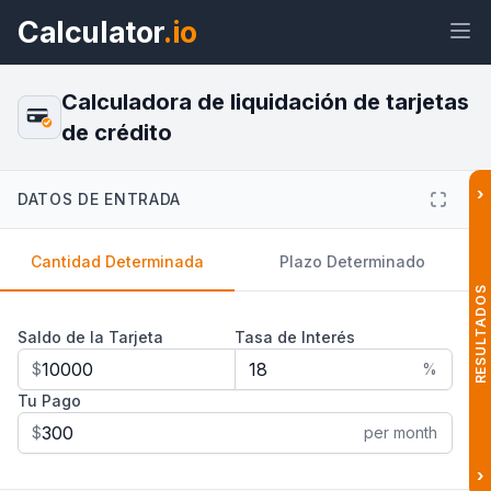
Calculator
.io
Calculadora de liquidación de tarjetas
de crédito
Widget
Enlace
Texto
HTML
›
DATOS DE ENTRADA
Cantidad Determinada
Plazo Determinado
Vista previa Calculadora de
liquidación de tarjetas de crédito
Widget
RESULTADOS
Saldo de la Tarjeta
Tasa de Interés
$
%
Tu Pago
$
per month
›