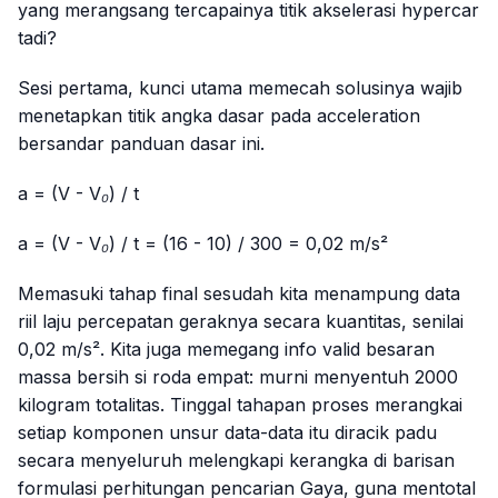
yang merangsang tercapainya titik akselerasi
hypercar
tadi?
Sesi pertama, kunci utama memecah solusinya wajib
menetapkan titik angka dasar pada
acceleration
bersandar panduan dasar ini.
a = (V - V₀) / t
a = (V - V₀) / t = (16 - 10) / 300 = 0,02 m/s²
Memasuki tahap final sesudah kita menampung data
riil laju percepatan geraknya secara kuantitas, senilai
0,02 m/s². Kita juga memegang info valid besaran
massa bersih si roda empat: murni menyentuh 2000
kilogram totalitas. Tinggal tahapan proses merangkai
setiap komponen unsur data-data itu diracik padu
secara menyeluruh melengkapi kerangka di barisan
formulasi perhitungan pencarian Gaya, guna mentotal