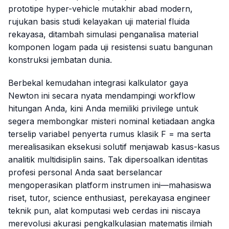
prototipe
hyper-vehicle
mutakhir abad modern,
rujukan basis studi kelayakan uji material fluida
rekayasa, ditambah simulasi penganalisa material
komponen logam pada uji resistensi suatu bangunan
konstruksi jembatan dunia.
Berbekal kemudahan integrasi kalkulator gaya
Newton ini secara nyata mendampingi
workflow
hitungan Anda, kini Anda memiliki
privilege
untuk
segera membongkar misteri nominal ketiadaan angka
terselip variabel penyerta rumus klasik
F = ma
serta
merealisasikan eksekusi solutif menjawab kasus-kasus
analitik multidisiplin sains. Tak dipersoalkan identitas
profesi personal Anda saat berselancar
mengoperasikan platform instrumen ini—mahasiswa
riset, tutor,
science enthusiast
, perekayasa
engineer
teknik pun, alat komputasi web cerdas ini niscaya
merevolusi akurasi pengkalkulasian matematis ilmiah