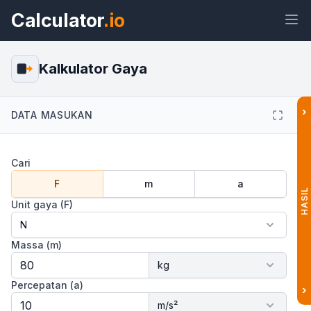
Calculator
.io
Kalkulator Gaya
›
Widget
Tautan
Teks
HTML
DATA MASUKAN
Cari
Pratinjau Kalkulator Gaya Widget
F
m
a
HASIL
Unit gaya (F)
Massa (m)
Percepatan (a)
›