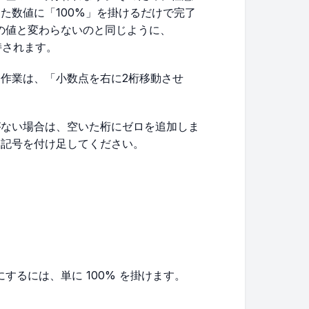
た数値に「100%」を掛けるだけで完了
の値と変わらないのと同じように、
持されます。
作業は、「小数点を右に2桁移動させ
がない場合は、空いた桁にゼロを追加しま
」記号を付け足してください。
にするには、単に 100% を掛けます。