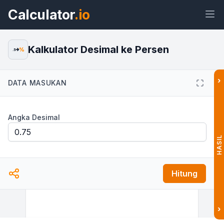
Calculator
.io
Kalkulator Desimal ke Persen
%
.5
›
DATA MASUKAN
Widget
Tautan
Teks
HTML
Angka Desimal
Pratinjau Kalkulator Desimal ke
Persen Widget
HASIL
Hitung
›