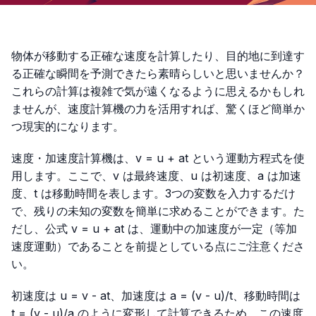
物体が移動する正確な速度を計算したり、目的地に到達す
る正確な瞬間を予測できたら素晴らしいと思いませんか？
これらの計算は複雑で気が遠くなるように思えるかもしれ
ませんが、速度計算機の力を活用すれば、驚くほど簡単か
つ現実的になります。
速度・加速度計算機は、
v = u + at
という運動方程式を使
用します。ここで、v は最終速度、u は初速度、a は加速
度、t は移動時間を表します。3つの変数を入力するだけ
で、残りの未知の変数を簡単に求めることができます。た
だし、公式
v = u + at
は、運動中の加速度が一定（等加
速度運動）であることを前提としている点にご注意くださ
い。
初速度は
u = v - at
、加速度は
a = (v - u)/t
、移動時間は
t = (v - u)/a
のように変形して計算できるため、この速度