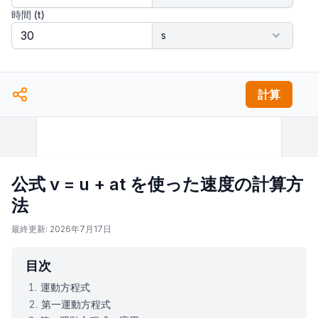
時間 (t)
計算
公式 v = u + at を使った速度の計算方
法
最終更新: 2026年7月17日
目次
運動方程式
第一運動方程式