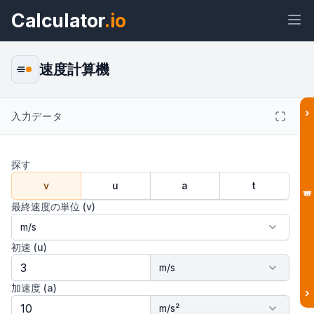
Calculator
.io
速度計算機
›
入力データ
ウィジェ
リン
テキス
HTML
ット
ク
ト
探す
プレビュー 速度計算機 ウィジェット
v
u
a
t
最終速度の単位 (v)
結果
初速 (u)
加速度 (a)
›