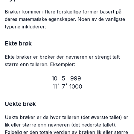
Brøker kommer i flere forskjellige former basert på
deres matematiske egenskaper. Noen av de vanligste
typene inkluderer:
Ekte brøk
Ekte brøker er brøker der nevneren er strengt tatt
større enn telleren. Eksempler:
10
5
999
\frac{10}{11},\frac{5}{7}
,
,
11
7
1000
Uekte brøk
Uekte brøker er de hvor telleren (det øverste tallet) er
lik eller større enn nevneren (det nederste tallet).
Følgelig er den totale verdien av brøken lik eller større