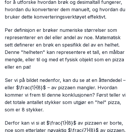
for å utforske hvordan brøk og desimaltall fungerer,
hvordan du konverterer dem manuelt, og hvordan du
bruker dette konverteringsverktøyet effektivt.
Per definisjon er brøker numeriske størrelser som
representerer en del eller andel av noe. Matematisk
sett definerer en brøk en spesifikk del av en helhet.
Denne "helheten" kan representere et tall, en målbar
mengde, eller til og med et fysisk objekt som en pizza
eller en pai!
Ser vi på bildet nedenfor, kan du se at en åttendedel –
eller $\frac{1}{8}$ – av pizzaen mangler. Hvordan
kommer vi frem til denne konklusjonen? Først teller vi
det totale antallet stykker som utgjør en "hel" pizza,
som er 8 stykker.
Derfor kan vi si at $\frac{1}{8}$ av pizzaen er borte,
noe som etterlater nøyaktig $\frac{7}{8}$ av pizzaen.