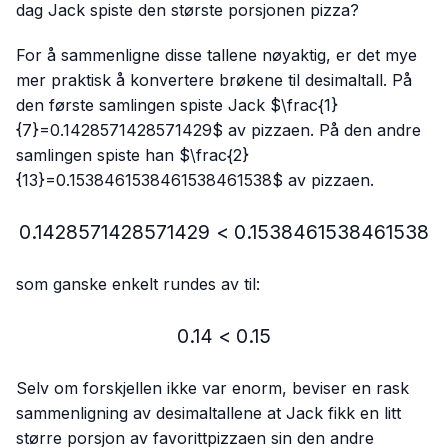
dag Jack spiste den største porsjonen pizza?
For å sammenligne disse tallene nøyaktig, er det mye
mer praktisk å konvertere brøkene til desimaltall. På
den første samlingen spiste Jack $\frac{1}
{7}=0.1428571428571429$ av pizzaen. På den andre
samlingen spiste han $\frac{2}
{13}=0.1538461538461538461538$ av pizzaen.
0.1428571428571429
<
0.1428571428571429 < 
0.1538461538461538
som ganske enkelt rundes av til:
0.14
<
0.14 < 0.15
0.15
Selv om forskjellen ikke var enorm, beviser en rask
sammenligning av desimaltallene at Jack fikk en litt
større porsjon av favorittpizzaen sin den andre