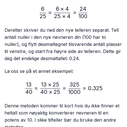
6
6
×
4
24
\frac{6}{25}=\frac{6 × 4
=
=
25
25
×
4
100
Deretter skriver du ned den nye telleren separat. Tell
antall nuller i den nye nevneren din (100 har to
nuller), og flytt desimaltegnet tilsvarende antall plasser
til venstre, og start fra høyre side av telleren. Dette gir
deg det endelige desimaltallet: 0.24.
La oss se på et annet eksempel:
13
13
×
25
325
\frac{13}{40}=\frac{13 
=
=
=
0.325
40
40
×
25
1000
Denne metoden kommer til kort hvis du ikke finner et
heltall som nøyaktig konverterer nevneren til en
potens av 10. I slike tilfeller bør du bruke den andre
metoden.