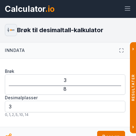
Calculator
.io
Brøk til desimaltall-kalkulator
1
0.5
2
›
INNDATA
Widget
Lenke
Tekst
HTML
Brøk
Forhåndsvisning Brøk til desimaltall-
kalkulator: Konverter brøk Widget
RESULTATER
Desimalplasser
0
,
1
,
2
,
5
,
10
,
14
›