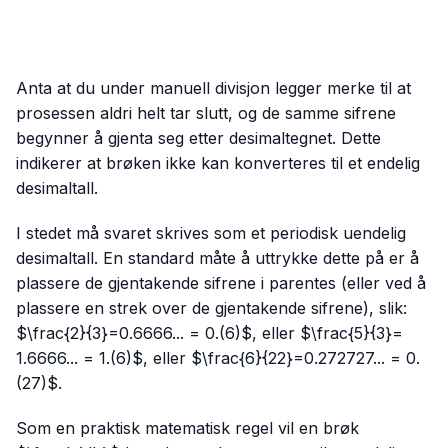
Anta at du under manuell divisjon legger merke til at
prosessen aldri helt tar slutt, og de samme sifrene
begynner å gjenta seg etter desimaltegnet. Dette
indikerer at brøken ikke kan konverteres til et endelig
desimaltall.
I stedet må svaret skrives som et periodisk uendelig
desimaltall. En standard måte å uttrykke dette på er å
plassere de gjentakende sifrene i parentes (eller ved å
plassere en strek over de gjentakende sifrene), slik:
$\frac{2}{3}=0.6666... = 0.(6)$, eller $\frac{5}{3}=
1.6666... = 1.(6)$, eller $\frac{6}{22}=0.272727... = 0.
(27)$.
Som en praktisk matematisk regel vil en brøk