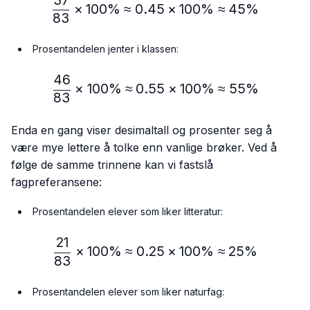
\frac{37}{83} × 100\%≈
×
100%
≈
0.45
×
100%
≈
45%
83
Prosentandelen jenter i klassen:
46
\frac{46}{83} × 100\% ≈
×
100%
≈
0.55
×
100%
≈
55%
83
Enda en gang viser desimaltall og prosenter seg å
være mye lettere å tolke enn vanlige brøker. Ved å
følge de samme trinnene kan vi fastslå
fagpreferansene:
Prosentandelen elever som liker litteratur:
21
\frac{21}{83} × 100\% ≈
×
100%
≈
0.25
×
100%
≈
25%
83
Prosentandelen elever som liker naturfag: