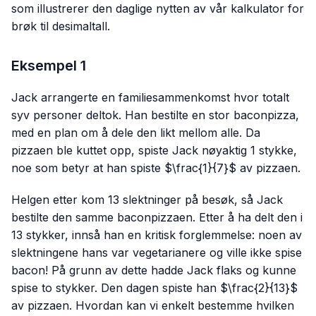
som illustrerer den daglige nytten av vår kalkulator for
brøk til desimaltall.
Eksempel 1
Jack arrangerte en familiesammenkomst hvor totalt
syv personer deltok. Han bestilte en stor baconpizza,
med en plan om å dele den likt mellom alle. Da
pizzaen ble kuttet opp, spiste Jack nøyaktig 1 stykke,
noe som betyr at han spiste $\frac{1}{7}$ av pizzaen.
Helgen etter kom 13 slektninger på besøk, så Jack
bestilte den samme baconpizzaen. Etter å ha delt den i
13 stykker, innså han en kritisk forglemmelse: noen av
slektningene hans var vegetarianere og ville ikke spise
bacon! På grunn av dette hadde Jack flaks og kunne
spise to stykker. Den dagen spiste han $\frac{2}{13}$
av pizzaen. Hvordan kan vi enkelt bestemme hvilken