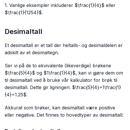
1. Vanlige eksempler inkluderer $\frac{1}{4}$ eller
$\frac{1}{1254}$.
Desimaltall
Et desimaltall er et tall der heltalls- og desimaldelen er
adskilt av et desimaltegn.
Ser vi på de to ekvivalente (likeverdige) brøkene
$\frac{5}{4}$ og $1\frac{1}{4}$, kan vi gjøre dem om
til desimaltall ved å bruke vår kalkulator for brøk til
desimaltall. Dette gir ligningen: $\frac{5}{4}=1\frac{1}
{4}=1.25$.
Akkurat som brøker, kan desimaltall være positive
eller negative. Det finnes to hovedtyper av desimaltall: