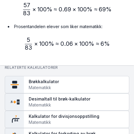
57
\frac{57}{83} × 100\% ≈
×
100%
≈
0.69
×
100%
≈
69%
83
Prosentandelen elever som liker matematikk:
5
\frac{5}{83} × 100\% ≈ 
×
100%
≈
0.06
×
100%
≈
6%
83
RELATERTE KALKULATORER
Brøkkalkulator
Matematikk
Desimaltall til brøk-kalkulator
.5
Matematikk
Kalkulator for divisjonsoppstilling
7
84
Matematikk
Kalkulator for forkorting av brøk