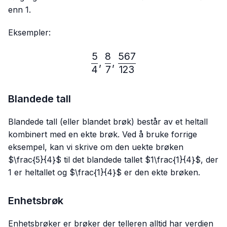
enn 1.
Eksempler:
5
8
567
\frac{5}{4},\frac{8}{7},
,
,
4
7
123
Blandede tall
Blandede tall (eller blandet brøk) består av et heltall
kombinert med en ekte brøk. Ved å bruke forrige
eksempel, kan vi skrive om den uekte brøken
$\frac{5}{4}$ til det blandede tallet $1\frac{1}{4}$, der
1 er heltallet og $\frac{1}{4}$ er den ekte brøken.
Enhetsbrøk
Enhetsbrøker er brøker der telleren alltid har verdien