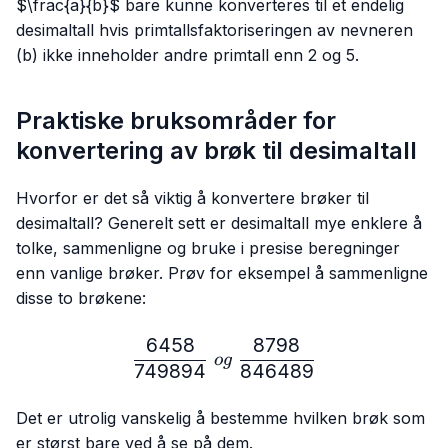
$\frac{a}{b}$ bare kunne konverteres til et endelig
desimaltall hvis primtallsfaktoriseringen av nevneren
(b) ikke inneholder andre primtall enn 2 og 5.
Praktiske bruksområder for
konvertering av brøk til desimaltall
Hvorfor er det så viktig å konvertere brøker til
desimaltall? Generelt sett er desimaltall mye enklere å
tolke, sammenligne og bruke i presise beregninger
enn vanlige brøker. Prøv for eksempel å sammenligne
disse to brøkene:
6458
8798
\frac{6458}{749894} \ 
o
g
749894
846489
Det er utrolig vanskelig å bestemme hvilken brøk som
er størst bare ved å se på dem.