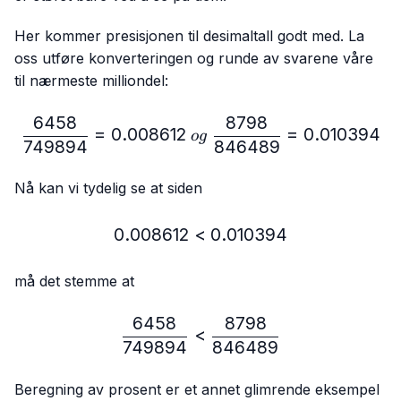
Her kommer presisjonen til desimaltall godt med. La
oss utføre konverteringen og runde av svarene våre
til nærmeste milliondel:
6458
8798
\frac{6458}{749894}=0.
=
0.008612
=
0.010394
o
g
749894
846489
Nå kan vi tydelig se at siden
0.008612
<
0.008612 < 0.010394
0.010394
må det stemme at
6458
8798
\frac{6458}{749894} < 
<
749894
846489
Beregning av prosent er et annet glimrende eksempel