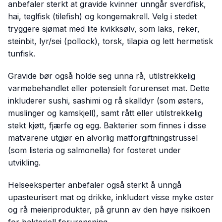
anbefaler sterkt at gravide kvinner unngår sverdfisk,
hai, teglfisk (tilefish) og kongemakrell. Velg i stedet
tryggere sjømat med lite kvikksølv, som laks, reker,
steinbit, lyr/sei (pollock), torsk, tilapia og lett hermetisk
tunfisk.
Gravide bør også holde seg unna rå, utilstrekkelig
varmebehandlet eller potensielt forurenset mat. Dette
inkluderer sushi, sashimi og rå skalldyr (som østers,
muslinger og kamskjell), samt rått eller utilstrekkelig
stekt kjøtt, fjærfe og egg. Bakterier som finnes i disse
matvarene utgjør en alvorlig matforgiftningstrussel
(som listeria og salmonella) for fosteret under
utvikling.
Helseeksperter anbefaler også sterkt å unngå
upasteurisert mat og drikke, inkludert visse myke oster
og rå meieriprodukter, på grunn av den høye risikoen