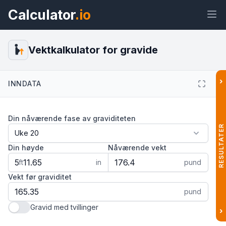
Calculator
.io
Vektkalkulator for gravide
›
INNDATA
Widget
Lenke
Tekst
HTML
Din nåværende fase av graviditeten
Forhåndsvisning Vektkalkulator for
gravide Widget
RESULTATER
Din høyde
Nåværende vekt
ft
in
pund
Vekt før graviditet
pund
Gravid med tvillinger
›