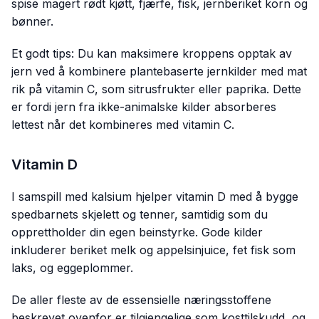
spise magert rødt kjøtt, fjærfe, fisk, jernberiket korn og
bønner.
Et godt tips:
Du kan maksimere kroppens opptak av
jern ved å kombinere plantebaserte jernkilder med mat
rik på vitamin C, som sitrusfrukter eller paprika. Dette
er fordi jern fra ikke-animalske kilder absorberes
lettest når det kombineres med vitamin C.
Vitamin D
I samspill med kalsium hjelper vitamin D med å bygge
spedbarnets skjelett og tenner, samtidig som du
opprettholder din egen beinstyrke. Gode kilder
inkluderer beriket melk og appelsinjuice, fet fisk som
laks, og eggeplommer.
De aller fleste av de essensielle næringsstoffene
beskrevet ovenfor er tilgjengelige som kosttilskudd, og