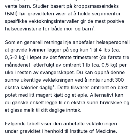
vente barn. Studier basert på kroppsmasseindeks
(BMI) før graviditeten viser at å holde seg innenfor
spesifikke vektøkningsintervaller gir de mest positive
helsegevinstene for både mor og barn¹.
Som en generell retningslinje anbefaler helsepersonell
at gravide kvinner legger på seg kun 1 til 4 lbs (ca.
0,5–2 kg) i løpet av det første trimesteret (de første tre
månedene), etterfulgt av omtrent 1 lb (ca. 0,5 kg) per
uke i resten av svangerskapet. Du kan oppnå denne
sunne ukentlige vektøkningen ved å innta rundt 300
ekstra kalorier daglig². Dette tilsvarer omtrent en bakt
potet med litt magert kjøtt og et eple. Alternativt kan
du ganske enkelt legge til en ekstra sunn brødskive og
et glass melk til ditt daglige inntak.
Følgende tabell viser den anbefalte vektøkningen
under graviditet i henhold til Institute of Medicine.