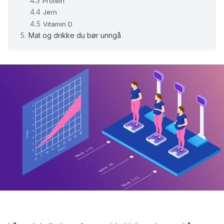
Protein
Jern
Vitamin D
Mat og drikke du bør unngå