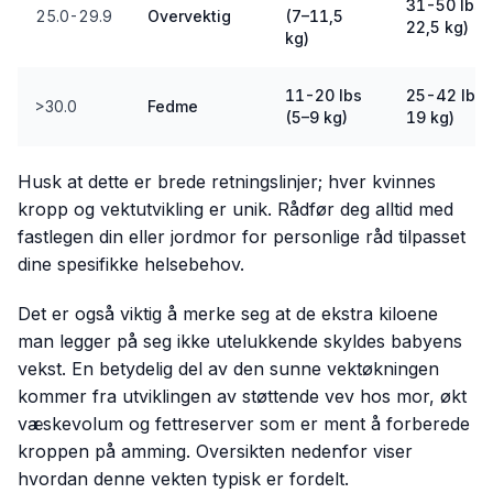
31-50 lbs 
25.0-29.9
Overvektig
(7–11,5
22,5 kg)
kg)
11-20 lbs
25-42 lbs 
>30.0
Fedme
(5–9 kg)
19 kg)
Husk at dette er brede retningslinjer; hver kvinnes
kropp og vektutvikling er unik. Rådfør deg alltid med
fastlegen din eller jordmor for personlige råd tilpasset
dine spesifikke helsebehov.
Det er også viktig å merke seg at de ekstra kiloene
man legger på seg ikke utelukkende skyldes babyens
vekst. En betydelig del av den sunne vektøkningen
kommer fra utviklingen av støttende vev hos mor, økt
væskevolum og fettreserver som er ment å forberede
kroppen på amming. Oversikten nedenfor viser
hvordan denne vekten typisk er fordelt.