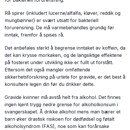
for bakteriell forurensning.
Rå spirer (inkludert lucerne/alfalfa, kløver, reddik og
mungbønner) er svært utsatt for bakteriell
forurensning. De må varmebehandles grundig før
inntak, fremfor å spises rå.
Det anbefales sterkt å begrense inntaket av koffein, da
det kan krysse morkaken, og de langsiktige effektene
på fosteret under utvikling ikke er fullt ut forstått.
Ettersom det også mangler omfattende
sikkerhetsforskning på urtete for gravide, er det best å
konsultere legen din før du drikker dette.
Gravide kvinner må avstå helt fra alkohol. Det finnes
ingen kjent trygg nedre grense for alkoholkonsum i
svangerskapet. Å drikke alkohol mens man bærer et
barn øker drastisk risikoen for dødfødsel og føtalt
alkoholsyndrom (FAS), noe som kan forårsake