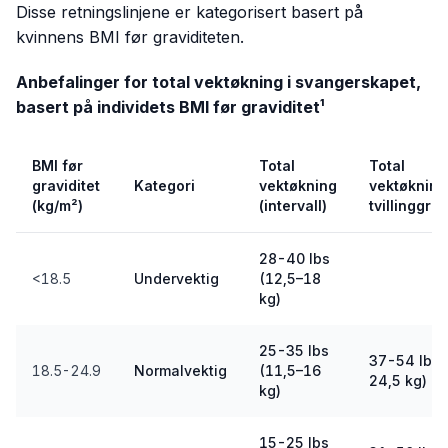
Disse retningslinjene er kategorisert basert på
kvinnens BMI før graviditeten.
Anbefalinger for total vektøkning i svangerskapet,
basert på individets BMI før graviditet¹
BMI før
Total
Total
graviditet
Kategori
vektøkning
vektøkning
(kg/m²)
(intervall)
tvillinggrav
28-40 lbs
<18.5
Undervektig
(12,5–18
kg)
25-35 lbs
37-54 lbs 
18.5-24.9
Normalvektig
(11,5–16
24,5 kg)
kg)
15-25 lbs