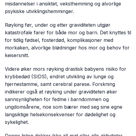
misdannelser i ansiktet, veksthemming og alvorlige
psykiske utviklingshemminger.
Røyking før, under og etter graviditeten utgjør
katastrofale farer for både mor og barn. Det knyttes til
for tidlig fødsel, fosterdød, komplikasjoner med
morkaken, alvorlige blødninger hos mor og behov for
keisersnitt.
Videre øker mors røyking drastisk babyens risiko for
krybbedød (SIDS), endret utvikling av lunge og
hjernestamme, samt cerebral parese. Forskning
indikerer også at røyking under graviditeten øker
sannsynligheten for fedme i barndommen og
ungdomsårene, noe som bærer med seg sine egne
langsiktige helsekonsekvenser for dødelighet og
sykelighet.
Denne listen dekker ikke all mat eller alle aktiviteter