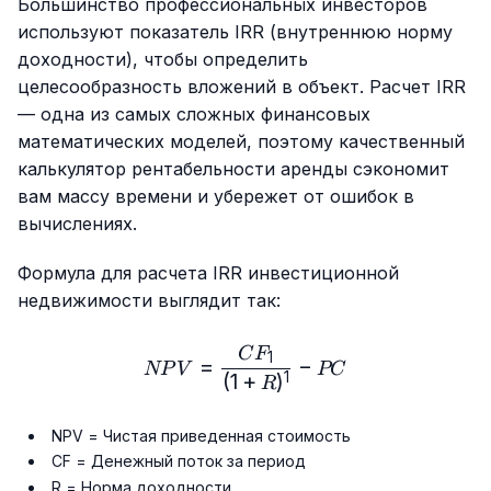
Большинство профессиональных инвесторов
используют показатель IRR (внутреннюю норму
доходности), чтобы определить
целесообразность вложений в объект. Расчет IRR
— одна из самых сложных финансовых
математических моделей, поэтому качественный
калькулятор рентабельности аренды сэкономит
вам массу времени и убережет от ошибок в
вычислениях.
Формула для расчета IRR инвестиционной
недвижимости выглядит так:
NPV = \frac{CF_1}{(1 + R
C
F
1
=
−
NP
V
PC
(
1
+
)
1
R
NPV = Чистая приведенная стоимость
CF = Денежный поток за период
R = Норма доходности