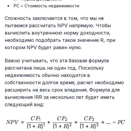
PC = Стоимость недвижимости
Сложность заключается в том, что мы не
пытаемся рассчитать NPV напрямую. Чтобы
вычислить внутреннюю норму доходности,
необходимо подобрать такое значение R, при
котором NPV будет равен нулю.
Важно учитывать, что эта базовая формула
рассчитана лишь на один год. Поскольку
недвижимость обычно находится в
собственности долгое время, расчет необходимо
расширить на весь срок владения. Формула для
вычисления IRR за несколько лет будет иметь
следующий вид:
NPV = \frac{CF_1}{(1 + R)
C
F
C
F
C
F
1
2
3
=
+
+
+
…
−
NP
V
PC
(
1
+
)
(
1
+
)
(
1
+
)
1
2
3
R
R
R