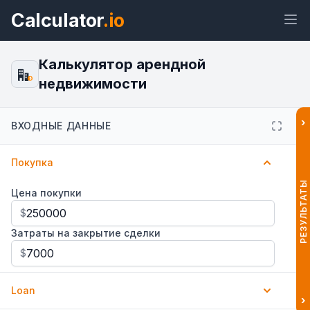
Calculator
.io
Калькулятор арендной
недвижимости
$
Виджет
Ссылка
Текст
HTML
›
ВХОДНЫЕ ДАННЫЕ
Покупка
Предпросмотр Калькулятор
арендной недвижимости Виджет
РЕЗУЛЬТАТЫ
Цена покупки
$
Затраты на закрытие сделки
$
Loan
›