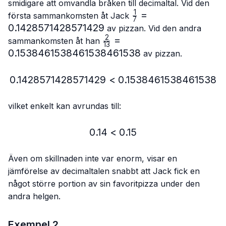
smidigare att omvandla bråken till decimaltal. Vid den
1
\frac{1}
=
första sammankomsten åt Jack
7
{7}=0.14285714285
0.1428571428571429
av pizzan. Vid den andra
2
\frac{2}
=
sammankomsten åt han
13
{13}=0.153846153846153
0.1538461538461538461538
av pizzan.
0.1428571428571429
<
0.1428571428571429 < 
0.1538461538461538
vilket enkelt kan avrundas till:
0.14
<
0.14 < 0.15
0.15
Även om skillnaden inte var enorm, visar en
jämförelse av decimaltalen snabbt att Jack fick en
något större portion av sin favoritpizza under den
andra helgen.
Exempel 2