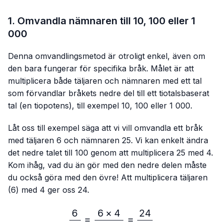
1. Omvandla nämnaren till 10, 100 eller 1
000
Denna omvandlingsmetod är otroligt enkel, även om
den bara fungerar för specifika bråk. Målet är att
multiplicera både täljaren och nämnaren med ett tal
som förvandlar bråkets nedre del till ett tiotalsbaserat
tal (en tiopotens), till exempel 10, 100 eller 1 000.
Låt oss till exempel säga att vi vill omvandla ett bråk
med täljaren 6 och nämnaren 25. Vi kan enkelt ändra
det nedre talet till 100 genom att multiplicera 25 med 4.
Kom ihåg, vad du än gör med den nedre delen måste
du också göra med den övre! Att multiplicera täljaren
(6) med 4 ger oss 24.
6
6
×
4
24
\frac{6}{25}=\frac{6 × 4
=
=