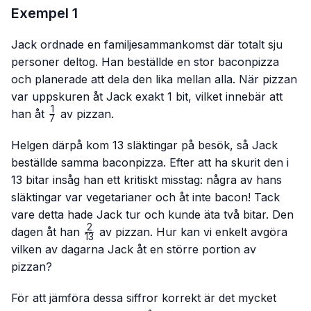
Exempel 1
Jack ordnade en familjesammankomst där totalt sju
personer deltog. Han beställde en stor baconpizza
och planerade att dela den lika mellan alla. När pizzan
var uppskuren åt Jack exakt 1 bit, vilket innebär att
1
\frac{1}
han åt
av pizzan.
7
{7}
Helgen därpå kom 13 släktingar på besök, så Jack
beställde samma baconpizza. Efter att ha skurit den i
13 bitar insåg han ett kritiskt misstag: några av hans
släktingar var vegetarianer och åt inte bacon! Tack
vare detta hade Jack tur och kunde äta två bitar. Den
2
\frac{2}
dagen åt han
av pizzan. Hur kan vi enkelt avgöra
13
{13}
vilken av dagarna Jack åt en större portion av
pizzan?
För att jämföra dessa siffror korrekt är det mycket