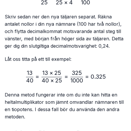
25
25
×
4
100
Skriv sedan ner den nya täljaren separat. Räkna
antalet nollor i din nya nämnare (100 har två nollor),
och flytta decimalkommat motsvarande antal steg till
vänster, med början från höger sida av täljaren. Detta
ger dig din slutgiltiga decimalmotsvarighet: 0,24.
Låt oss titta på ett till exempel:
13
13
×
25
325
\frac{13}{40}=\frac{13 
=
=
=
0.325
40
40
×
25
1000
Denna metod fungerar inte om du inte kan hitta en
heltalmultiplikator som jämnt omvandlar nämnaren till
en tiopotens. I dessa fall bör du använda den andra
metoden.