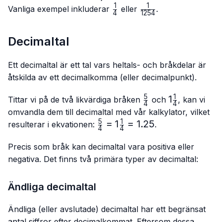
1
1
\frac{1}
\frac{1}
Vanliga exempel inkluderar
eller
.
4
1254
{4}
{1254}
Decimaltal
Ett decimaltal är ett tal vars heltals- och bråkdelar är
åtskilda av ett decimalkomma (eller decimalpunkt).
5
1
\frac{5}
1\frac{1}
1
Tittar vi på de två likvärdiga bråken
och
, kan vi
4
4
{4}
{4}
omvandla dem till decimaltal med vår kalkylator, vilket
5
1
\frac{5}
=
1
=
1.25
resulterar i ekvationen:
.
4
4
{4}=1\frac{1}
{4}=1.25
Precis som bråk kan decimaltal vara positiva eller
negativa. Det finns två primära typer av decimaltal:
Ändliga decimaltal
Ändliga (eller avslutade) decimaltal har ett begränsat
antal siffror efter decimalkommat. Eftersom dessa