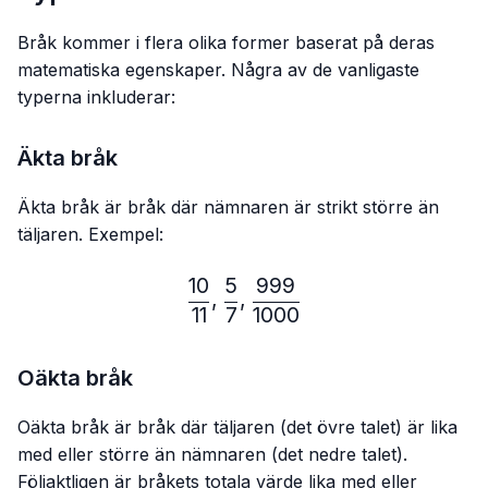
Bråk kommer i flera olika former baserat på deras
matematiska egenskaper. Några av de vanligaste
typerna inkluderar:
Äkta bråk
Äkta bråk är bråk där nämnaren är strikt större än
täljaren. Exempel:
10
5
999
\frac{10}{11},\frac{5}{7}
,
,
11
7
1000
Oäkta bråk
Oäkta bråk är bråk där täljaren (det övre talet) är lika
med eller större än nämnaren (det nedre talet).
Följaktligen är bråkets totala värde lika med eller