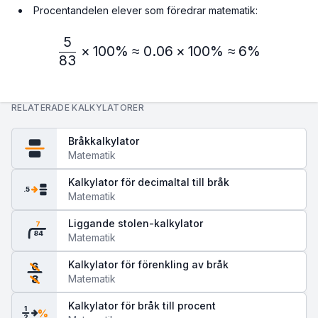
Procentandelen elever som föredrar matematik:
5
\frac{5}{83} × 100\% ≈ 
×
100%
≈
0.06
×
100%
≈
6%
83
RELATERADE KALKYLATORER
Bråkkalkylator
Matematik
Kalkylator för decimaltal till bråk
.5
Matematik
Liggande stolen-kalkylator
7
84
Matematik
Kalkylator för förenkling av bråk
6
Matematik
8
Kalkylator för bråk till procent
1
%
2