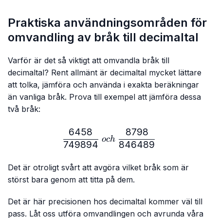
Praktiska användningsområden för
omvandling av bråk till decimaltal
Varför är det så viktigt att omvandla bråk till
decimaltal? Rent allmänt är decimaltal mycket lättare
att tolka, jämföra och använda i exakta beräkningar
än vanliga bråk. Prova till exempel att jämföra dessa
två bråk:
6458
8798
\frac{6458}{749894} \ 
oc
h
749894
846489
Det är otroligt svårt att avgöra vilket bråk som är
störst bara genom att titta på dem.
Det är här precisionen hos decimaltal kommer väl till
pass. Låt oss utföra omvandlingen och avrunda våra