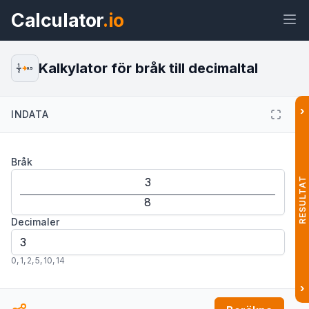
Calculator
.io
Kalkylator för bråk till decimaltal
1
0.5
2
›
INDATA
Widget
Länk
Text
HTML
Bråk
Förhandsvisning Omvandla bråk till
decimaltal: Kalkylator Widget
RESULTAT
Decimaler
0
,
1
,
2
,
5
,
10
,
14
›