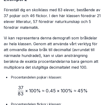
Föreställ dig en skolklass med 83 elever, bestående av
37 pojkar och 46 flickor. I den här klassen föredrar 21
elever litteratur, 57 föredrar naturkunskap och 5
föredrar matematik.
Vi kan representera denna demografi som bråkdelar
av hela klassen. Genom att använda vårt verktyg för
att omvandla dessa bråk till decimaltal (avrundat till
närmaste hundradel), kan vi utan ansträngning
beräkna de exakta procentandelarna bara genom att
multiplicera det slutgiltiga decimaltalet med 100.
Procentandelen pojkar i klassen:
37
\frac{37}{83} × 100\%≈
×
100%
≈
0.45
×
100%
≈
45%
83
Procentandelen flickor i klassen: