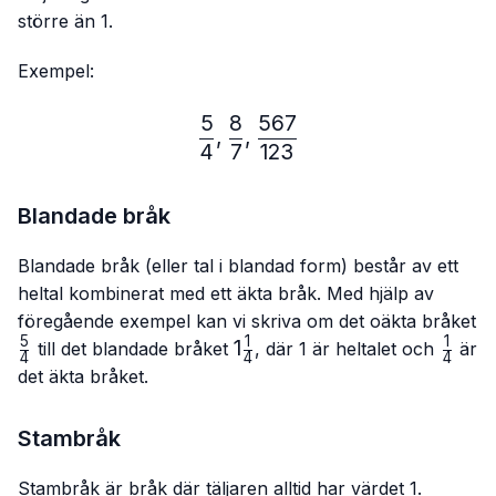
större än 1.
Exempel:
5
8
567
\frac{5}{4},\frac{8}{7},
,
,
4
7
123
Blandade bråk
Blandade bråk (eller tal i blandad form) består av ett
heltal kombinerat med ett äkta bråk. Med hjälp av
föregående exempel kan vi skriva om det oäkta bråket
5
1
1
\frac{5}
1\frac{1}
1
\frac{
till det blandade bråket
, där 1 är heltalet och
är
4
4
4
{4}
{4}
{4}
det äkta bråket.
Stambråk
Stambråk är bråk där täljaren alltid har värdet 1.