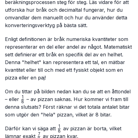
beräkningsprocessen steg för steg. Läs vidare för att
utforska hur bråk och decimaltal fungerar, hur du
omvandlar dem manuellt och hur du använder detta
konverteringsverktyg på bästa sätt.
Enligt definitionen är bråk numeriska kvantiteter som
representerar en del eller andel av något. Matematiskt
sett definierar ett bråk en specifik del av en helhet.
Denna "helhet" kan representera ett tal, en mätbar
kvantitet eller till och med ett fysiskt objekt som en
pizza eller en paj!
Om du tittar på bilden nedan kan du se att en åttondel
1
\frac{1}
– eller
– av pizzan saknas. Hur kommer vi fram till
8
{8}
denna slutsats? Först räknar vi det totala antalet bitar
som utgör den "hela" pizzan, vilket är 8 bitar.
1
\frac{1}
Därför kan vi säga att
av pizzan är borta, vilket
8
{8}
7
\frac{7}
lämnar exakt
av pizzan kvar.