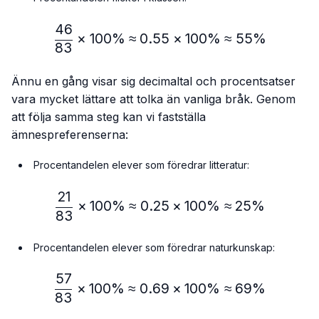
46
\frac{46}{83} × 100\% ≈
×
100%
≈
0.55
×
100%
≈
55%
83
Ännu en gång visar sig decimaltal och procentsatser
vara mycket lättare att tolka än vanliga bråk. Genom
att följa samma steg kan vi fastställa
ämnespreferenserna:
Procentandelen elever som föredrar litteratur:
21
\frac{21}{83} × 100\% ≈
×
100%
≈
0.25
×
100%
≈
25%
83
Procentandelen elever som föredrar naturkunskap:
57
\frac{57}{83} × 100\% ≈
×
100%
≈
0.69
×
100%
≈
69%
83