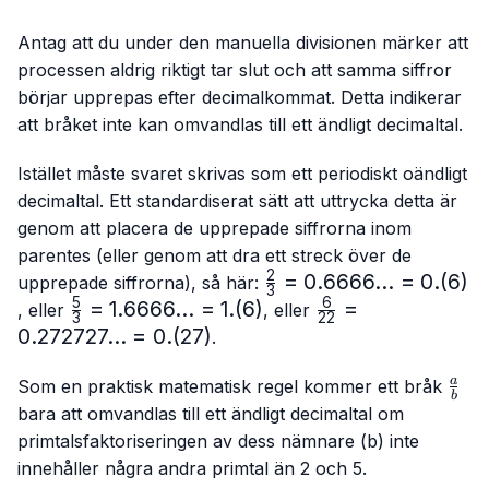
Antag att du under den manuella divisionen märker att
processen aldrig riktigt tar slut och att samma siffror
börjar upprepas efter decimalkommat. Detta indikerar
att bråket inte kan omvandlas till ett ändligt decimaltal.
Istället måste svaret skrivas som ett periodiskt oändligt
decimaltal. Ett standardiserat sätt att uttrycka detta är
genom att placera de upprepade siffrorna inom
parentes (eller genom att dra ett streck över de
2
\frac{2}
=
0.6666...
=
0.
(
6
)
upprepade siffrorna), så här:
3
{3}=0.6666...
5
6
\frac{5}
=
1.6666...
=
1.
(
6
)
\frac{6}
=
, eller
, eller
3
22
= 0.(6)
{3}=
{22}=0.272727...
0.272727...
=
0.
(
27
)
.
1.6666...
= 0.(27)
= 1.(6)
\fra
a
Som en praktisk matematisk regel kommer ett bråk
b
{b}
bara att omvandlas till ett ändligt decimaltal om
primtalsfaktoriseringen av dess nämnare (b) inte
innehåller några andra primtal än 2 och 5.