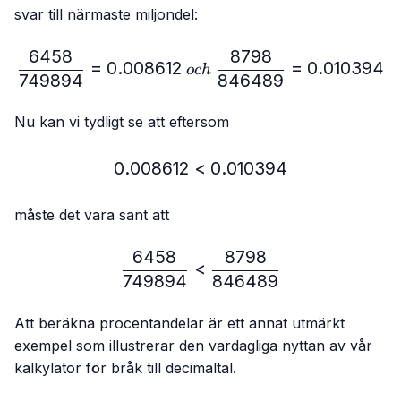
svar till närmaste miljondel:
6458
8798
\frac{6458}{749894}=0.
=
0.008612
=
0.010394
oc
h
749894
846489
Nu kan vi tydligt se att eftersom
0.008612
<
0.008612 < 0.010394
0.010394
måste det vara sant att
6458
8798
\frac{6458}{749894} < 
<
749894
846489
Att beräkna procentandelar är ett annat utmärkt
exempel som illustrerar den vardagliga nyttan av vår
kalkylator för bråk till decimaltal.