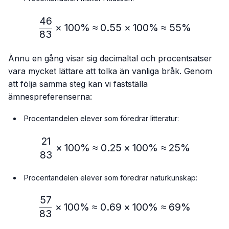
46
\frac{46}{83} × 100\% ≈
×
100%
≈
0.55
×
100%
≈
55%
83
Ännu en gång visar sig decimaltal och procentsatser
vara mycket lättare att tolka än vanliga bråk. Genom
att följa samma steg kan vi fastställa
ämnespreferenserna:
Procentandelen elever som föredrar litteratur:
21
\frac{21}{83} × 100\% ≈
×
100%
≈
0.25
×
100%
≈
25%
83
Procentandelen elever som föredrar naturkunskap:
57
\frac{57}{83} × 100\% ≈
×
100%
≈
0.69
×
100%
≈
69%
83