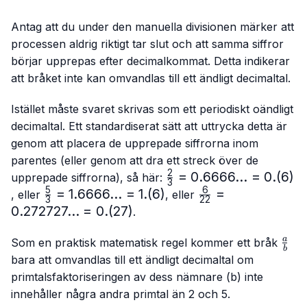
Antag att du under den manuella divisionen märker att
processen aldrig riktigt tar slut och att samma siffror
börjar upprepas efter decimalkommat. Detta indikerar
att bråket inte kan omvandlas till ett ändligt decimaltal.
Istället måste svaret skrivas som ett periodiskt oändligt
decimaltal. Ett standardiserat sätt att uttrycka detta är
genom att placera de upprepade siffrorna inom
parentes (eller genom att dra ett streck över de
2
\frac{2}
=
0.6666...
=
0.
(
6
)
upprepade siffrorna), så här:
3
{3}=0.6666...
5
6
\frac{5}
=
1.6666...
=
1.
(
6
)
\frac{6}
=
, eller
, eller
3
22
= 0.(6)
{3}=
{22}=0.272727...
0.272727...
=
0.
(
27
)
.
1.6666...
= 0.(27)
= 1.(6)
\fra
a
Som en praktisk matematisk regel kommer ett bråk
b
{b}
bara att omvandlas till ett ändligt decimaltal om
primtalsfaktoriseringen av dess nämnare (b) inte
innehåller några andra primtal än 2 och 5.