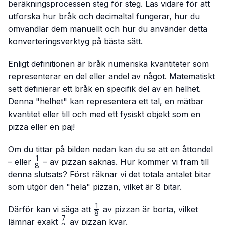
beräkningsprocessen steg för steg. Läs vidare för att
utforska hur bråk och decimaltal fungerar, hur du
omvandlar dem manuellt och hur du använder detta
konverteringsverktyg på bästa sätt.
Enligt definitionen är bråk numeriska kvantiteter som
representerar en del eller andel av något. Matematiskt
sett definierar ett bråk en specifik del av en helhet.
Denna "helhet" kan representera ett tal, en mätbar
kvantitet eller till och med ett fysiskt objekt som en
pizza eller en paj!
Om du tittar på bilden nedan kan du se att en åttondel
1
\frac{1}
– eller
– av pizzan saknas. Hur kommer vi fram till
8
{8}
denna slutsats? Först räknar vi det totala antalet bitar
som utgör den "hela" pizzan, vilket är 8 bitar.
1
\frac{1}
Därför kan vi säga att
av pizzan är borta, vilket
8
{8}
7
\frac{7}
lämnar exakt
av pizzan kvar.