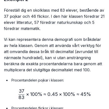
Föreställ dig en skolklass med 83 elever, bestående av
37 pojkar och 46 flickor. I den här klassen föredrar 21
elever litteratur, 57 föredrar naturkunskap och 5
föredrar matematik.
Vi kan representera denna demografi som bråkdelar
av hela klassen. Genom att använda vårt verktyg för
att omvandla dessa bråk till decimaltal (avrundat till
närmaste hundradel), kan vi utan ansträngning
beräkna de exakta procentandelarna bara genom att
multiplicera det slutgiltiga decimaltalet med 100.
Procentandelen pojkar i klassen:
37
\frac{37}{83} × 100\%≈
×
100%
≈
0.45
×
100%
≈
45%
83
Procentandelen flickor i klassen: