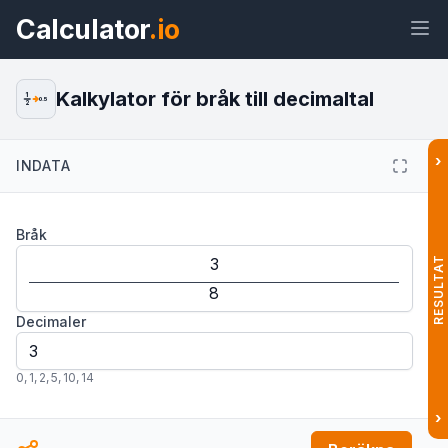
Calculator
.io
Kalkylator för bråk till decimaltal
1
0.5
2
›
INDATA
Widget
Länk
Text
HTML
Bråk
Förhandsvisning Omvandla bråk till
decimaltal: Kalkylator Widget
RESULTAT
Decimaler
0
,
1
,
2
,
5
,
10
,
14
›