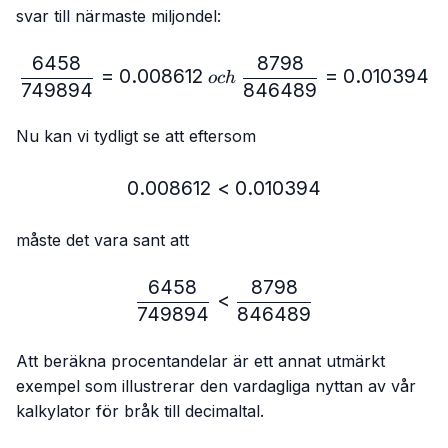
svar till närmaste miljondel:
6458
8798
\frac{6458}{749894}=0.
=
0.008612
=
0.010394
oc
h
749894
846489
Nu kan vi tydligt se att eftersom
0.008612
<
0.008612 < 0.010394
0.010394
måste det vara sant att
6458
8798
\frac{6458}{749894} < 
<
749894
846489
Att beräkna procentandelar är ett annat utmärkt
exempel som illustrerar den vardagliga nyttan av vår
kalkylator för bråk till decimaltal.