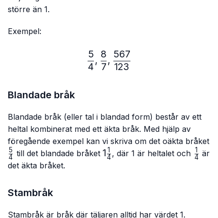
större än 1.
Exempel:
5
8
567
\frac{5}{4},\frac{8}{7},
,
,
4
7
123
Blandade bråk
Blandade bråk (eller tal i blandad form) består av ett
heltal kombinerat med ett äkta bråk. Med hjälp av
föregående exempel kan vi skriva om det oäkta bråket
5
1
1
\frac{5}
1\frac{1}
1
\frac{
till det blandade bråket
, där 1 är heltalet och
är
4
4
4
{4}
{4}
{4}
det äkta bråket.
Stambråk
Stambråk är bråk där täljaren alltid har värdet 1.