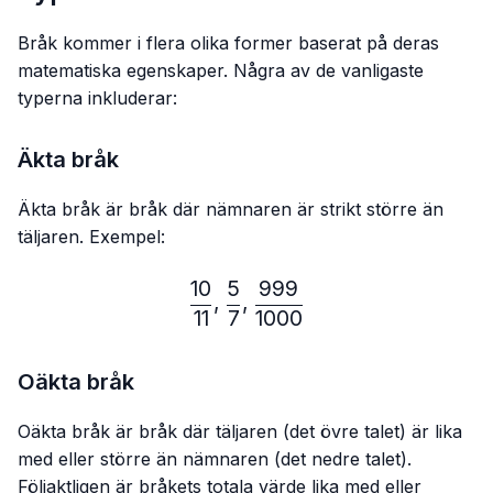
Bråk kommer i flera olika former baserat på deras
matematiska egenskaper. Några av de vanligaste
typerna inkluderar:
Äkta bråk
Äkta bråk är bråk där nämnaren är strikt större än
täljaren. Exempel:
10
5
999
\frac{10}{11},\frac{5}{7}
,
,
11
7
1000
Oäkta bråk
Oäkta bråk är bråk där täljaren (det övre talet) är lika
med eller större än nämnaren (det nedre talet).
Följaktligen är bråkets totala värde lika med eller