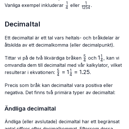
1
1
\frac{1}
\frac{1}
Vanliga exempel inkluderar
eller
.
4
1254
{4}
{1254}
Decimaltal
Ett decimaltal är ett tal vars heltals- och bråkdelar är
åtskilda av ett decimalkomma (eller decimalpunkt).
5
1
\frac{5}
1\frac{1}
1
Tittar vi på de två likvärdiga bråken
och
, kan vi
4
4
{4}
{4}
omvandla dem till decimaltal med vår kalkylator, vilket
5
1
\frac{5}
=
1
=
1.25
resulterar i ekvationen:
.
4
4
{4}=1\frac{1}
{4}=1.25
Precis som bråk kan decimaltal vara positiva eller
negativa. Det finns två primära typer av decimaltal:
Ändliga decimaltal
Ändliga (eller avslutade) decimaltal har ett begränsat
antal siffror efter decimalkommat. Eftersom dessa