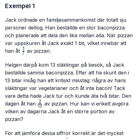
Exempel 1
Jack ordnade en familjesammankomst där totalt sju
personer deltog. Han beställde en stor baconpizza
och planerade att dela den lika mellan alla. När pizzan
var uppskuren åt Jack exakt 1 bit, vilket innebär att
1
\frac{1}
han åt
av pizzan.
7
{7}
Helgen därpå kom 13 släktingar på besök, så Jack
beställde samma baconpizza. Efter att ha skurit den i
13 bitar insåg han ett kritiskt misstag: några av hans
släktingar var vegetarianer och åt inte bacon! Tack
vare detta hade Jack tur och kunde äta två bitar. Den
2
\frac{2}
dagen åt han
av pizzan. Hur kan vi enkelt avgöra
13
{13}
vilken av dagarna Jack åt en större portion av
pizzan?
För att jämföra dessa siffror korrekt är det mycket