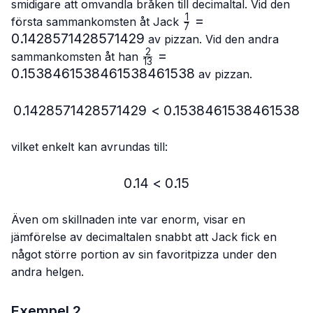
smidigare att omvandla bråken till decimaltal. Vid den
1
\frac{1}
=
första sammankomsten åt Jack
7
{7}=0.14285714285
0.1428571428571429
av pizzan. Vid den andra
2
\frac{2}
=
sammankomsten åt han
13
{13}=0.153846153846153
0.1538461538461538461538
av pizzan.
0.1428571428571429
<
0.1428571428571429 < 
0.1538461538461538
vilket enkelt kan avrundas till:
0.14
<
0.14 < 0.15
0.15
Även om skillnaden inte var enorm, visar en
jämförelse av decimaltalen snabbt att Jack fick en
något större portion av sin favoritpizza under den
andra helgen.
Exempel 2