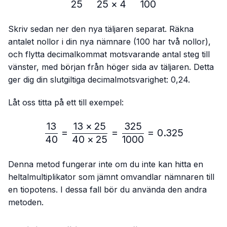
25
25
×
4
100
Skriv sedan ner den nya täljaren separat. Räkna
antalet nollor i din nya nämnare (100 har två nollor),
och flytta decimalkommat motsvarande antal steg till
vänster, med början från höger sida av täljaren. Detta
ger dig din slutgiltiga decimalmotsvarighet: 0,24.
Låt oss titta på ett till exempel:
13
13
×
25
325
\frac{13}{40}=\frac{13 
=
=
=
0.325
40
40
×
25
1000
Denna metod fungerar inte om du inte kan hitta en
heltalmultiplikator som jämnt omvandlar nämnaren till
en tiopotens. I dessa fall bör du använda den andra
metoden.