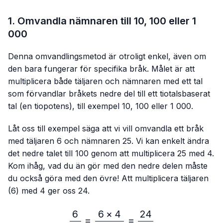
1. Omvandla nämnaren till 10, 100 eller 1
000
Denna omvandlingsmetod är otroligt enkel, även om
den bara fungerar för specifika bråk. Målet är att
multiplicera både täljaren och nämnaren med ett tal
som förvandlar bråkets nedre del till ett tiotalsbaserat
tal (en tiopotens), till exempel 10, 100 eller 1 000.
Låt oss till exempel säga att vi vill omvandla ett bråk
med täljaren 6 och nämnaren 25. Vi kan enkelt ändra
det nedre talet till 100 genom att multiplicera 25 med 4.
Kom ihåg, vad du än gör med den nedre delen måste
du också göra med den övre! Att multiplicera täljaren
(6) med 4 ger oss 24.
6
6
×
4
24
\frac{6}{25}=\frac{6 × 4
=
=