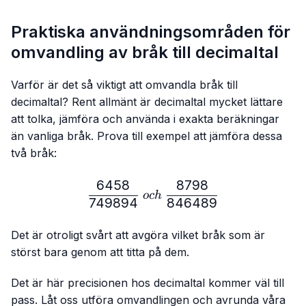
Praktiska användningsområden för
omvandling av bråk till decimaltal
Varför är det så viktigt att omvandla bråk till
decimaltal? Rent allmänt är decimaltal mycket lättare
att tolka, jämföra och använda i exakta beräkningar
än vanliga bråk. Prova till exempel att jämföra dessa
två bråk:
6458
8798
\frac{6458}{749894} \ 
oc
h
749894
846489
Det är otroligt svårt att avgöra vilket bråk som är
störst bara genom att titta på dem.
Det är här precisionen hos decimaltal kommer väl till
pass. Låt oss utföra omvandlingen och avrunda våra