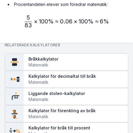
Procentandelen elever som föredrar matematik:
5
\frac{5}{83} × 100\% ≈ 
×
100%
≈
0.06
×
100%
≈
6%
83
RELATERADE KALKYLATORER
Bråkkalkylator
Matematik
Kalkylator för decimaltal till bråk
.5
Matematik
Liggande stolen-kalkylator
7
84
Matematik
Kalkylator för förenkling av bråk
6
Matematik
8
Kalkylator för bråk till procent
1
%
2