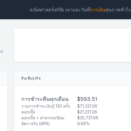
คณิตศาสตร์
สถิติ
เวลาและวันที่
การเงิน
สุขภาพ
ทั่วไ
าง
วิดเจ็ต
ลิงก์
ข้อความ
เอชทีเอ็มแอล
สินเชื่อธุรกิจ
แสดงตัวอย่าง เครื่องคำนวณสินเชื่อธุรกิจ วิดเจ็ต
การชำระคืนทุกเดือน
$593.51
รวมการชำระเงินกู้ 120 ครั้ง
$71,221.06
ดอกเบี้ย
$21,221.06
ดอกเบี้ย + ค่าธรรมเนียม
$25,721.06
อัตราจริง (APR)
9.69%