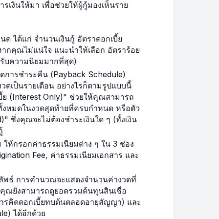
เงินให้มา เพื่อช่วยให้ผู้กู้มองเห็นราย
$358.30
$37,274.71
$360.54
$36,914.17
หนด ได้แก่ จำนวนเงินกู้ อัตราดอกเบี้ย
(หากคุณไม่แน่ใจ แนะนำให้เลือก อัตราร้อย
$362.80
$36,551.38
ด้รับความนิยมมากที่สุด)
กำหนดการชำระคืน (Payback Schedule)
$365.06
$36,186.31
ดเป็นรายเดือน อย่างไรก็ตามรูปแบบนี้
้ย (Interest Only)" ช่วยให้คุณสามารถ
ทั้งหมดในงวดสุดท้ายที่ครบกำหนด หรือตัว
$367.34
$35,818.97
" ซึ่งคุณจะไม่ต้องชำระเงินใด ๆ (ทั้งเงิน
้
$369.64
$35,449.33
เติม ให้กรอกค่าธรรมเนียมต่าง ๆ ใน 3 ช่อง
Origination Fee, ค่าธรรมเนียมเอกสาร และ
$371.95
$35,077.38
ลลัพธ์ การคำนวณจะแสดงจำนวนค่างวดที่
$374.28
$34,703.10
 คุณยังสามารถดูยอดรวมต้นทุนสินเชื่อ
ุมการคิดดอกเบี้ยทบต้นตลอดอายุสัญญา) และ
) ได้อีกด้วย
$376.61
$34,326.49