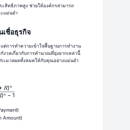
$322.29
$43,072.39
่มีประสิทธิภาพสูง ช่วยให้องค์กรสามารถ
และแม่นยำ
$324.31
$42,748.08
ชื่อธุรกิจ
$326.33
$42,421.75
น แต่การทำความเข้าใจพื้นฐานการทำงาน
$328.37
$42,093.38
กังวลเกี่ยวกับการคำนวณที่ยุ่งยากเหล่านี้
ประมวลผลทั้งหมดให้กับคุณอย่างแม่นยำ
$330.43
$41,762.95
$332.49
$41,430.46
+
)
n
 A \cdot \frac{R(1 + R)^n}{(1 + R)^n - 1}
R
$334.57
$41,095.89
)
−
1
n
R
$336.66
$40,759.23
 Payment)
oan Amount)
$338.76
$40,420.47