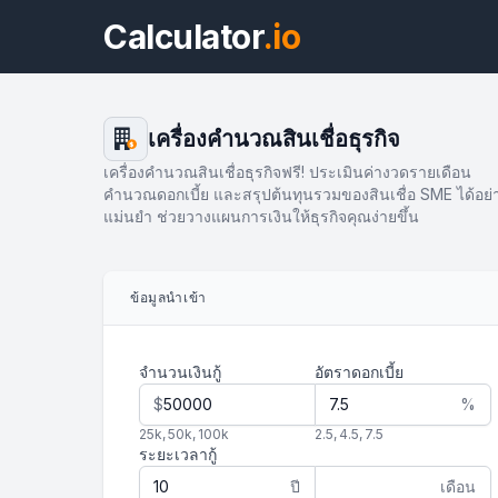
Calculator
.io
เครื่องคำนวณสินเชื่อธุรกิจ
$
เครื่องคำนวณสินเชื่อธุรกิจฟรี! ประเมินค่างวดรายเดือน
คำนวณดอกเบี้ย และสรุปต้นทุนรวมของสินเชื่อ SME ได้อย่
แม่นยำ ช่วยวางแผนการเงินให้ธุรกิจคุณง่ายขึ้น
ข้อมูลนำเข้า
จำนวนเงินกู้
อัตราดอกเบี้ย
$
%
25k
,
50k
,
100k
2.5
,
4.5
,
7.5
ระยะเวลากู้
ปี
เดือน