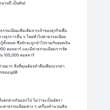
นวนปี เป็นต้น)
$340.88
$40,079.59
$343.01
$39,736.58
รมเนียมเพิ่มเติมจากเจ้าของธุรกิจเพื่อ
$345.16
$39,391.42
งธุรการอื่น ๆ โดยทั่วไปค่าธรรมเนียม
ินกู้ทั้งหมด ซึ่งมักจะถูกนำไปรวมกับยอดเงิน
$347.31
$39,044.11
0,000 ดอลลาร์ และมีค่าธรรมเนียมการจัด
ป็น 105,000 ดอลลาร์
$349.48
$38,694.63
่ายมาก สิ่งที่คุณต้องทำคือเพียงบวกค่า
ารขออนุมัติ
$351.67
$38,342.96
$353.87
$37,989.09
$356.08
$37,633.02
ี่แตกต่างกันออกไป ไม่ว่าจะเป็นอัตรา
ะค่าธรรมเนียมต่าง ๆ เครื่องคำนวณสิน