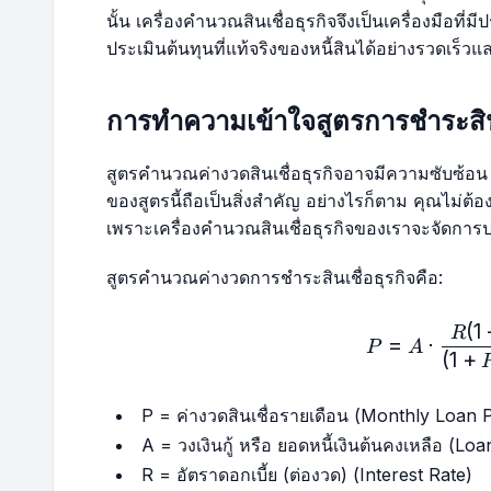
23
$43,394.68
$271.22
นั้น เครื่องคำนวณสินเชื่อธุรกิจจึงเป็นเครื่องมือที
ประเมินต้นทุนที่แท้จริงของหนี้สินได้อย่างรวดเร็ว
24
$43,072.39
$269.20
การทำความเข้าใจสูตรการชำระสินเ
25
$42,748.08
$267.18
สูตรคำนวณค่างวดสินเชื่อธุรกิจอาจมีความซับซ้อ
26
$42,421.75
$265.14
ของสูตรนี้ถือเป็นสิ่งสำคัญ อย่างไรก็ตาม คุณไม่ต้อง
เพราะเครื่องคำนวณสินเชื่อธุรกิจของเราจะจัดการ
27
$42,093.38
$263.08
สูตรคำนวณค่างวดการชำระสินเชื่อธุรกิจคือ:
28
$41,762.95
$261.02
(
1
P =
R
=
⋅
P
A
29
$41,430.46
$258.94
(
1
+
30
$41,095.89
$256.85
P = ค่างวดสินเชื่อรายเดือน (Monthly Loan
A = วงเงินกู้ หรือ ยอดหนี้เงินต้นคงเหลือ (L
31
$40,759.23
$254.75
R = อัตราดอกเบี้ย (ต่องวด) (Interest Rate)