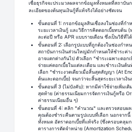
เชื่อธุรกิจจะประมวลผลจากข้อมูลทั้งหมดที่สถาบันการ
40
$37,633.02
$235.21
ละเอียดของต้นทุนเงินกู้ที่แท้จริงได้อย่างชัดเจน
41
$37,274.71
$232.97
ขั้นตอนที่ 1: กรอกข้อมูลสินเชื่อลงในช่องที่กำ
ระยะเวลาเงินกู้ และวิธีการคิดดอกเบี้ยทบต้น 
42
$36,914.17
$230.71
ละต่อปี หรือ APR แบบรายเดือน ซึ่งเป็นวิธีที่ไ
ขั้นตอนที่ 2: เลือกรูปแบบที่ถูกต้องในช่อง
43
$36,551.38
$228.45
สถาบันการเงินส่วนใหญ่มักกำหนดให้ชำระค่างว
อาจแตกต่างกันไป ตัวเลือก "ชำระเฉพาะดอกเบี
จ่ายแค่ดอกเบี้ยในแต่ละเดือน และชำระเงินต้น
44
$36,186.31
$226.16
เลือก "ชำระงวดเดียวเมื่อสิ้นสุดสัญญา (At End)
ต้นและดอกเบี้ย) จนกว่าจะสิ้นสุดระยะเวลาเงินกู
45
$35,818.97
$223.87
ขั้นตอนที่ 3 (ไม่บังคับ): หากมีค่าใช้จ่ายเพิ่ม
สุดท้าย (ค่าธรรมเนียมการจัดการเงินกู้หรือ 
46
$35,449.33
$221.56
ค่าธรรมเนียมอื่น ๆ)
ขั้นตอนที่ 4: คลิก "คำนวณ" และตรวจสอบผ
47
$35,077.38
$219.23
คุณต้องชำระคืนตามรูปแบบที่เลือก นอกจากนี้
ทั้งหมด อัตราดอกเบี้ยที่แท้จริง (ซึ่งครอบคล
ตารางการตัดจำหน่าย (Amortization Schedule
48
$34,703.10
$216.89