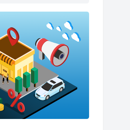
$289.90
$48,287.38
$291.71
$47,995.67
$293.54
$47,702.13
$295.37
$47,406.76
$297.22
$47,109.55
$299.07
$46,810.47
$300.94
$46,509.53
$302.82
$46,206.70
$304.72
$45,901.99