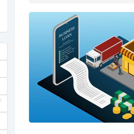
6
$48,577.28
$303.61
7
$48,287.38
$301.80
8
$47,995.67
$299.97
9
$47,702.13
$298.14
10
$47,406.76
$296.29
11
$47,109.55
$294.43
12
$46,810.47
$292.57
)
13
$46,509.53
$290.68
14
$46,206.70
$288.79