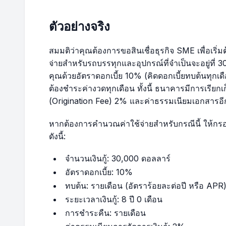
49
$34,326.49
$214.54
ตัวอย่างจริง
50
$33,947.52
$212.17
สมมติว่าคุณต้องการขอสินเชื่อธุรกิจ SME เพื่อเริ่ม
จ่ายสำหรับรถบรรทุกและอุปกรณ์ที่จำเป็นจะอยู่ที่ 
51
$33,566.18
$209.79
คุณด้วยอัตราดอกเบี้ย 10% (คิดดอกเบี้ยทบต้นทุกเ
ต้องชำระค่างวดทุกเดือน ทั้งนี้ ธนาคารมีการเรียกเ
52
$33,182.46
$207.39
(Origination Fee) 2% และค่าธรรมเนียมเอกสารอี
หากต้องการคำนวณค่าใช้จ่ายสำหรับกรณีนี้ ให้กรอ
53
$32,796.34
$204.98
ดังนี้:
54
$32,407.81
$202.55
จำนวนเงินกู้: 30,000 ดอลลาร์
อัตราดอกเบี้ย: 10%
55
$32,016.85
$200.11
ทบต้น: รายเดือน (อัตราร้อยละต่อปี หรือ APR
ระยะเวลาเงินกู้: 8 ปี 0 เดือน
56
$31,623.45
$197.65
การชำระคืน: รายเดือน