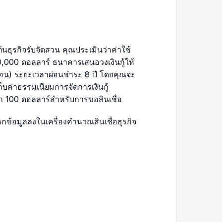
$378.97
$33,947.52
$381.34
$33,566.18
ต้นธุรกิจรับจัดสวน คุณประเมินว่าค่าใช้
30,000 ดอลลาร์ ธนาคารเสนอวงเงินกู้ให้
$383.72
$33,182.46
ดือน) ระยะเวลาผ่อนชำระ 8 ปี โดยคุณจะ
ก็บค่าธรรมเนียมการจัดการเงินกู้
$386.12
$32,796.34
ก 100 ดอลลาร์สำหรับการขอสินเชื่อ
กข้อมูลลงในเครื่องคำนวณสินเชื่อธุรกิจ
$388.53
$32,407.81
$390.96
$32,016.85
$393.40
$31,623.45
)
$395.86
$31,227.59