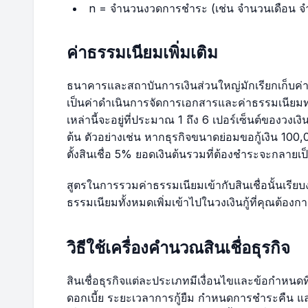
n = จำนวนงวดการชำระ (เช่น จำนวนเดือน จำ
32
$40,420.47
$252.63
ค่าธรรมเนียมเพิ่มเติม
33
$40,079.59
$250.50
ธนาคารและสถาบันการเงินส่วนใหญ่มักเรียกเก็บค่าธร
34
$39,736.58
$248.35
เป็นค่าดำเนินการจัดการเอกสารและค่าธรรมเนียมทา
เหล่านี้จะอยู่ที่ประมาณ 1 ถึง 6 เปอร์เซ็นต์ของวงเง
35
$39,391.42
$246.20
ต้น ตัวอย่างเช่น หากธุรกิจขนาดย่อมขอกู้เงิน 10
ตั้งสินเชื่อ 5% ยอดเงินต้นรวมที่ต้องชำระจะกลายเ
36
$39,044.11
$244.03
สูตรในการรวมค่าธรรมเนียมเข้ากับสินเชื่อนั้นเรียบง
ธรรมเนียมทั้งหมดเพิ่มเข้าไปในวงเงินกู้ที่คุณต้องก
37
$38,694.63
$241.84
38
$38,342.96
$239.64
วิธีใช้เครื่องคำนวณสินเชื่อธุรกิจ
39
$37,989.09
$237.43
สินเชื่อธุรกิจแต่ละประเภทมีเงื่อนไขและข้อกำหนดท
ดอกเบี้ย ระยะเวลาการกู้ยืม กำหนดการชำระคืน แล