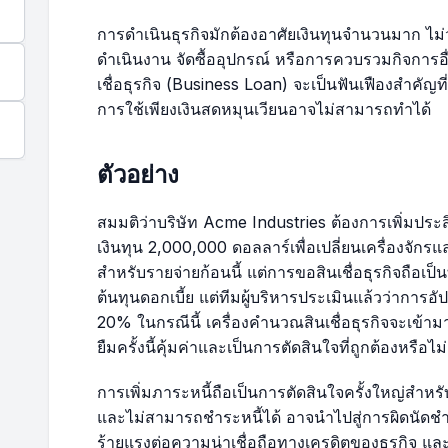
15
$45,901.99
$286.89
การดำเนินธุรกิจมักต้องอาศัยเงินทุนจำนวนมาก ไม่
ดำเนินงาน จัดซื้ออุปกรณ์ หรือการควบรวมกิจการอื่
16
$45,595.37
$284.97
เชื่อธุรกิจ (Business Loan) จะเป็นฟันเฟืองสำคัญที
การใช้เพียงเงินสดหมุนเวียนอาจไม่สามารถทำได้
17
$45,286.83
$283.04
ตัวอย่าง
18
$44,976.36
$281.10
สมมติว่าบริษัท Acme Industries ต้องการเพิ่มป
19
$44,663.96
$279.15
เงินทุน 2,000,000 ดอลลาร์เพื่อเปลี่ยนเครื่องจักร
สำหรับรายจ่ายก้อนนี้ แต่การขอสินเชื่อธุรกิจถือเป็น
20
$44,349.60
$277.18
ต้นทุนดอกเบี้ย แต่ทีมผู้บริหารประเมินแล้วว่าการอ
20% ในกรณีนี้ เครื่องคำนวณสินเชื่อธุรกิจจะเข้าม
ยืมครั้งนี้คุ้มค่าและเป็นการตัดสินใจที่ถูกต้องหรือไม่
21
$44,033.27
$275.21
การเพิ่มภาระหนี้ถือเป็นการตัดสินใจครั้งใหญ่สำห
22
$43,714.97
$273.22
และไม่สามารถชำระหนี้ได้ อาจนำไปสู่การผิดนัดชำระห
ร้ายแรงต่อความน่าเชื่อถือทางเครดิตของธุรกิจ แ