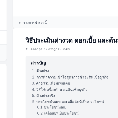
ตารางการชำระหนี้
#
ยอดเริ่มต้น
ดอกเบี้ย
วิธีประเมินค่างวด ดอกเบี้ย และต้น
1
$50,000.00
$312.50
อัปเดตล่าสุด: 17 กรกฎาคม 2569
2
$49,718.99
$310.74
สารบัญ
ตัวอย่าง
3
$49,436.23
$308.98
การทำความเข้าใจสูตรการชำระสินเชื่อธุรกิจ
ค่าธรรมเนียมเพิ่มเติม
วิธีใช้เครื่องคำนวณสินเชื่อธุรกิจ
4
$49,151.69
$307.20
ตัวอย่างจริง
ประโยชน์หลักและเคล็ดลับที่เป็นประโยชน์
5
$48,865.38
$305.41
ประโยชน์หลัก:
เคล็ดลับที่เป็นประโยชน์: