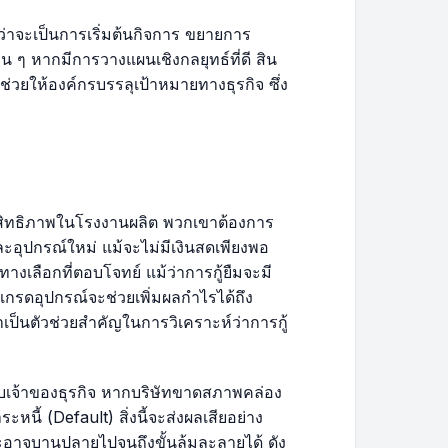
$306.62
$45,595.37
ว่าจะเป็นการเริ่มต้นกิจการ ขยายการ
น ๆ หากมีการวางแผนเชิงกลยุทธ์ที่ดี สิน
$308.54
$45,286.83
่ช่วยให้องค์กรบรรลุเป้าหมายทางธุรกิจ ซึ่ง
$310.47
$44,976.36
$312.41
$44,663.96
ระสิทธิภาพในโรงงานผลิต พวกเขาต้องการ
$314.36
$44,349.60
และอุปกรณ์ใหม่ แม้จะไม่มีเงินสดเพียงพอ
ทางเลือกที่ตอบโจทย์ แม้ว่าการกู้ยืมจะมี
$316.32
$44,033.27
ัปเกรดอุปกรณ์จะช่วยเพิ่มผลกำไรได้ถึง
าเป็นตัวช่วยสำคัญในการวิเคราะห์ว่าการกู้
$318.30
$43,714.97
รับเจ้าของธุรกิจ หากบริษัทขาดสภาพคล่อง
$320.29
$43,394.68
นี้ (Default) สิ่งนี้จะส่งผลเสียอย่าง
ละอาจบานปลายไปจนถึงขั้นล้มละลายได้ ดัง