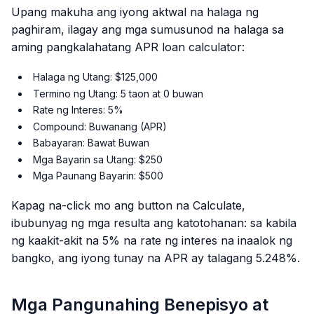
Upang makuha ang iyong aktwal na halaga ng
paghiram, ilagay ang mga sumusunod na halaga sa
aming pangkalahatang APR loan calculator:
Halaga ng Utang: $125,000
Termino ng Utang: 5 taon at 0 buwan
Rate ng Interes: 5%
Compound: Buwanang (APR)
Babayaran: Bawat Buwan
Mga Bayarin sa Utang: $250
Mga Paunang Bayarin: $500
Kapag na-click mo ang button na Calculate,
ibubunyag ng mga resulta ang katotohanan: sa kabila
ng kaakit-akit na 5% na rate ng interes na inaalok ng
bangko, ang iyong tunay na APR ay talagang 5.248%.
Mga Pangunahing Benepisyo at