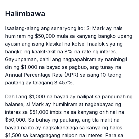
Halimbawa
Isaalang-alang ang senaryong ito: Si Mark ay nais
humiram ng $50,000 mula sa kanyang bangko upang
ayusin ang isang klasikal na kotse. Inaalok siya ng
bangko ng kaakit-akit na 8% na rate ng interes.
Gayunpaman, dahil ang nagpapahiram ay naniningil
din ng $1,000 na bayad sa pagbuo, ang tunay na
Annual Percentage Rate (APR) sa isang 10-taong
pautang ay talagang 8.457%.
Dahil ang $1,000 na bayad ay nailipat sa pangunahing
balanse, si Mark ay humihiram at nagbabayad ng
interes sa $51,000 imbis na sa kanyang orihinal na
$50,000. Sa buhay ng pautang, ang tila maliit na
bayad na ito ay nagkakahalaga sa kanya ng halos
$1,500 sa karagdagang naipon na interes. Para sa