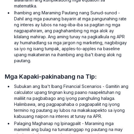
matematika.
Ihambing ang Maraming Pautang nang Sunud-sunod -
Dahil ang mga paunang bayarin at mga pangunahing rate
ng interes ay lubos na nag-iiba-iba sa pagitan ng mga
nagpapahiram, ang paghahambing ng mga alok ay
kilalang mahirap. Ang aming tunay na pagkalkula ng APR
ay humahadlang sa mga jargon ng marketing, nagbibigay
sa iyo ng isang tumpak, apples-to-apples na baseline
upang makatwiran na ihambing ang iba't ibang alok ng
pautang.
Mga Kapaki-pakinabang na Tip:
Subukan ang Iba't Ibang Financial Scenarios - Gamitin ang
calculator upang tingnan kung paano naapektuhan ng
maliliit na pagbabago ang iyong panghuling halaga.
Halimbawa, ang pagpapahaba o pagpapaliit ng iyong
termino ng pautang ay lubos na makakaapekto sa iyong
kabuuang naipon na interes at tunay na APR.
Palaging Maghanap ng Ipinagpalit - Maraming mga
mamimili ang bulag na tumatanggap ng pautang na may