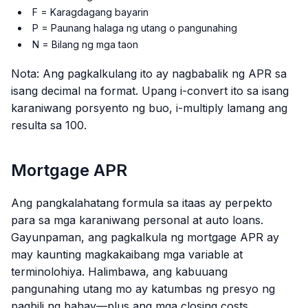
F = Karagdagang bayarin
P = Paunang halaga ng utang o pangunahing
N = Bilang ng mga taon
Nota: Ang pagkalkulang ito ay nagbabalik ng APR sa
isang decimal na format. Upang i-convert ito sa isang
karaniwang porsyento ng buo, i-multiply lamang ang
resulta sa 100.
Mortgage APR
Ang pangkalahatang formula sa itaas ay perpekto
para sa mga karaniwang personal at auto loans.
Gayunpaman, ang pagkalkula ng mortgage APR ay
may kaunting magkakaibang mga variable at
terminolohiya. Halimbawa, ang kabuuang
pangunahing utang mo ay katumbas ng presyo ng
pagbili ng bahay—plus ang mga closing costs,