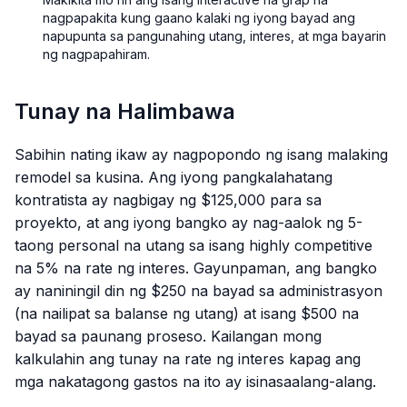
nagpapakita kung gaano kalaki ng iyong bayad ang
napupunta sa pangunahing utang, interes, at mga bayarin
ng nagpapahiram.
Tunay na Halimbawa
Sabihin nating ikaw ay nagpopondo ng isang malaking
remodel sa kusina. Ang iyong pangkalahatang
kontratista ay nagbigay ng $125,000 para sa
proyekto, at ang iyong bangko ay nag-aalok ng 5-
taong personal na utang sa isang highly competitive
na 5% na rate ng interes. Gayunpaman, ang bangko
ay naniningil din ng $250 na bayad sa administrasyon
(na nailipat sa balanse ng utang) at isang $500 na
bayad sa paunang proseso. Kailangan mong
kalkulahin ang tunay na rate ng interes kapag ang
mga nakatagong gastos na ito ay isinasaalang-alang.