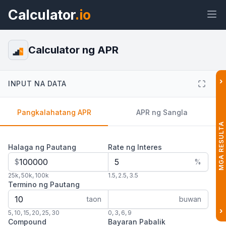
Calculator
.io
Calculator ng APR
%
›
Widget
Link
Teksto
HTML
INPUT NA DATA
Pangkalahatang APR
APR ng Sangla
Preview Calculator ng APR Widget
MGA RESULTA
Halaga ng Pautang
Rate ng Interes
$
%
25k
,
50k
,
100k
1.5
,
2.5
,
3.5
Termino ng Pautang
taon
buwan
›
5
,
10
,
15
,
20
,
25
,
30
0
,
3
,
6
,
9
Compound
Bayaran Pabalik