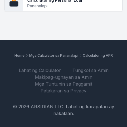
Calculator ng Personal Loan
$
Pananalapi
Home
Mga Calculator sa Pananalapi
Calculator ng APR
Lahat ng Calculator
Tungkol sa Amin
Makipag-ugnayan sa Amin
Mga Tuntunin sa Paggamit
Patakaran sa Privacy
© 2026 ARSIDIAN LLC. Lahat ng karapatan ay
nakalaan.