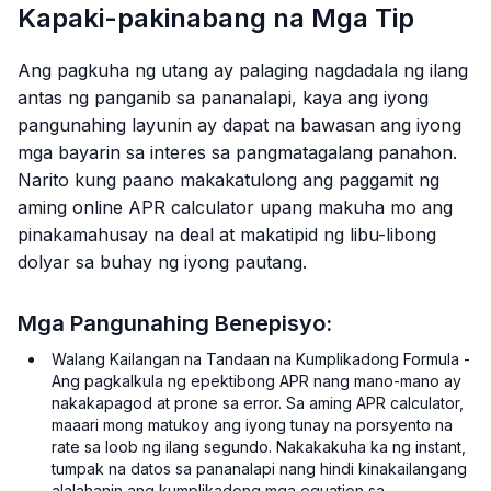
Kapaki-pakinabang na Mga Tip
Ang pagkuha ng utang ay palaging nagdadala ng ilang
antas ng panganib sa pananalapi, kaya ang iyong
pangunahing layunin ay dapat na bawasan ang iyong
mga bayarin sa interes sa pangmatagalang panahon.
Narito kung paano makakatulong ang paggamit ng
aming online APR calculator upang makuha mo ang
pinakamahusay na deal at makatipid ng libu-libong
dolyar sa buhay ng iyong pautang.
Mga Pangunahing Benepisyo:
Walang Kailangan na Tandaan na Kumplikadong Formula -
Ang pagkalkula ng epektibong APR nang mano-mano ay
nakakapagod at prone sa error. Sa aming APR calculator,
maaari mong matukoy ang iyong tunay na porsyento na
rate sa loob ng ilang segundo. Nakakakuha ka ng instant,
tumpak na datos sa pananalapi nang hindi kinakailangang
alalahanin ang kumplikadong mga equation sa