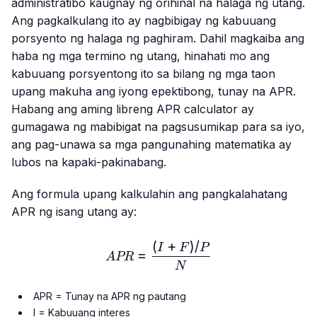
administratibo kaugnay ng orihinal na halaga ng utang.
Ang pagkalkulang ito ay nagbibigay ng kabuuang
porsyento ng halaga ng paghiram. Dahil magkaiba ang
haba ng mga termino ng utang, hinahati mo ang
kabuuang porsyentong ito sa bilang ng mga taon
upang makuha ang iyong epektibong, tunay na APR.
Habang ang aming libreng APR calculator ay
gumagawa ng mabibigat na pagsusumikap para sa iyo,
ang pag-unawa sa mga pangunahing matematika ay
lubos na kapaki-pakinabang.
Ang formula upang kalkulahin ang pangkalahatang
APR ng isang utang ay:
(
+
)
/
APR = \frac{(I + F) / P}{
I
F
P
=
A
PR
N
APR = Tunay na APR ng pautang
I = Kabuuang interes