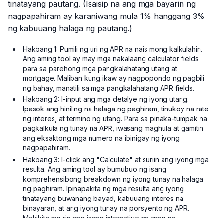
tinatayang pautang. (Isaisip na ang mga bayarin ng
nagpapahiram ay karaniwang mula 1% hanggang 3%
ng kabuuang halaga ng pautang.)
Hakbang 1: Pumili ng uri ng APR na nais mong kalkulahin.
Ang aming tool ay may mga nakalaang calculator fields
para sa parehong mga pangkalahatang utang at
mortgage. Maliban kung ikaw ay nagpopondo ng pagbili
ng bahay, manatili sa mga pangkalahatang APR fields.
Hakbang 2: I-input ang mga detalye ng iyong utang.
Ipasok ang hiniling na halaga ng paghiram, tinukoy na rate
ng interes, at termino ng utang. Para sa pinaka-tumpak na
pagkalkula ng tunay na APR, iwasang maghula at gamitin
ang eksaktong mga numero na ibinigay ng iyong
nagpapahiram.
Hakbang 3: I-click ang "Calculate" at suriin ang iyong mga
resulta. Ang aming tool ay bumubuo ng isang
komprehensibong breakdown ng iyong tunay na halaga
ng paghiram. Ipinapakita ng mga resulta ang iyong
tinatayang buwanang bayad, kabuuang interes na
binayaran, at ang iyong tunay na porsyento ng APR.
Makikita mo rin ang isang interactive na grap na