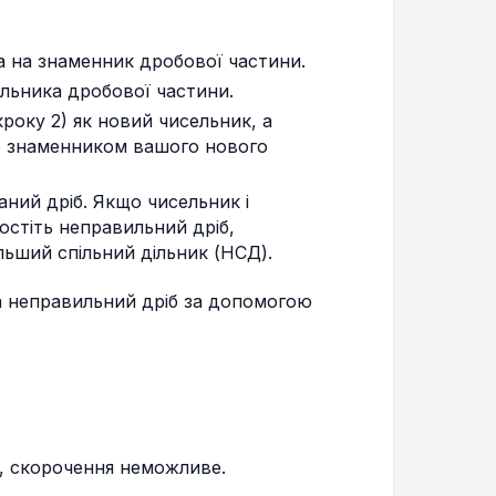
а на знаменник дробової частини.
льника дробової частини.
кроку 2) як новий чисельник, а
де знаменником вашого нового
ний дріб. Якщо чисельник і
остіть неправильний дріб,
льший спільний дільник (НСД).
на неправильний дріб за допомогою
же, скорочення неможливе.