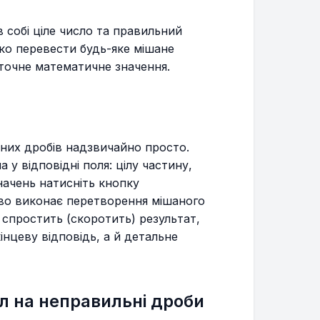
 собі ціле число та правильний
ко перевести будь-яке мішане
 точне математичне значення.
них дробів надзвичайно просто.
у відповідні поля: цілу частину,
начень натисніть кнопку
єво виконає перетворення мішаного
 спростить (скоротить) результат,
нцеву відповідь, а й детальне
л на неправильні дроби