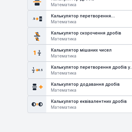
Математика
Калькулятор перетворення
.5
десяткових дробів у звичайні
Математика
Калькулятор скорочення дробів
6
Математика
8
Калькулятор мішаних чисел
1
3
Математика
4
Калькулятор перетворення дробів у
1
0.5
2
десяткові
Математика
Калькулятор додавання дробів
Математика
Калькулятор еквівалентних дробів
Математика