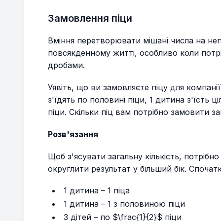
Замовлення піци
Вміння перетворювати мішані числа на неп
повсякденному житті, особливо коли потрі
дробами.
Уявіть, що ви замовляєте піцу для компанії 
з'їдять по половині піци, 1 дитина з'їсть ц
піци. Скільки піц вам потрібно замовити з
Розв'язання
Щоб з'ясувати загальну кількість, потрібн
округлити результат у більший бік. Спочат
1 дитина – 1 піца
1 дитина – 1 з половиною піци
3 дітей – по $\frac{1}{2}$ піци