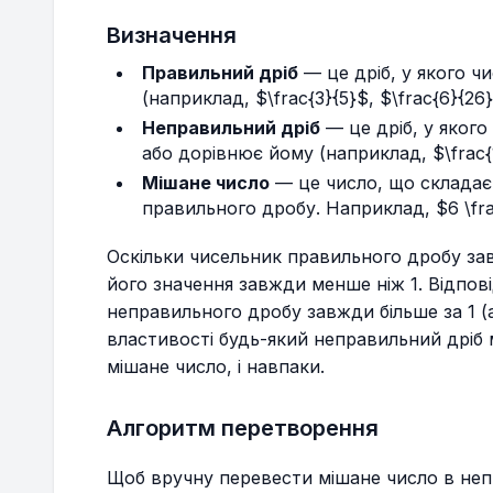
Визначення
Правильний дріб
— це дріб, у якого 
(наприклад, $\frac{3}{5}$, $\frac{6}{26}
Неправильний дріб
— це дріб, у якого
або дорівнює йому (наприклад, $\frac{11
Мішане число
— це число, що складаєт
правильного дробу. Наприклад, $6 \frac
Оскільки чисельник правильного дробу за
його значення завжди менше ніж 1. Відпов
неправильного дробу завжди більше за 1 (а
властивості будь-який неправильний дріб
мішане число, і навпаки.
Алгоритм перетворення
Щоб вручну перевести мішане число в неп