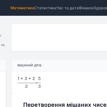
Математика
Статистика
Час та дата
Фінанси
Здоров
.
 за
Віджет
Посилання
Текст
HTML
МІШАНИЙ ДРІБ
Попередній перегляд Калькулятор мішаних дробів
Віджет
1 × 3 + 2
5
=
3
3
Перетворення мішаних чисел