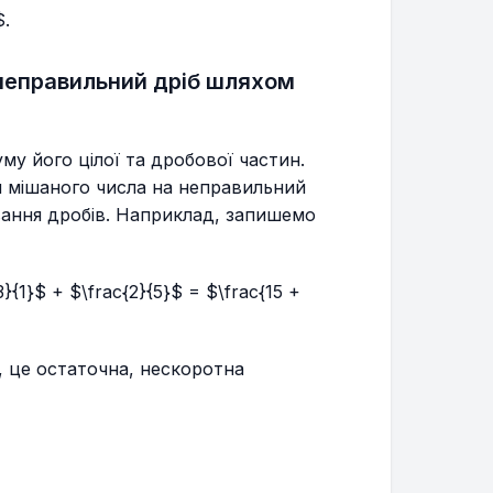
$.
неправильний дріб шляхом
му його цілої та дробової частин.
 мішаного числа на неправильний
ання дробів. Наприклад, запишемо
3}{1}$ + $\frac{2}{5}$ = $\frac{15 +
в, це остаточна, нескоротна