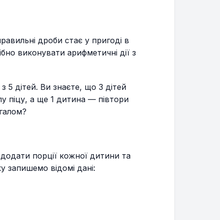
равильні дроби стає у пригоді в
бно виконувати арифметичні дії з
з 5 дітей. Ви знаєте, що 3 дітей
ілу піцу, а ще 1 дитина — півтори
агалом?
о додати порції кожної дитини та
ку запишемо відомі дані: