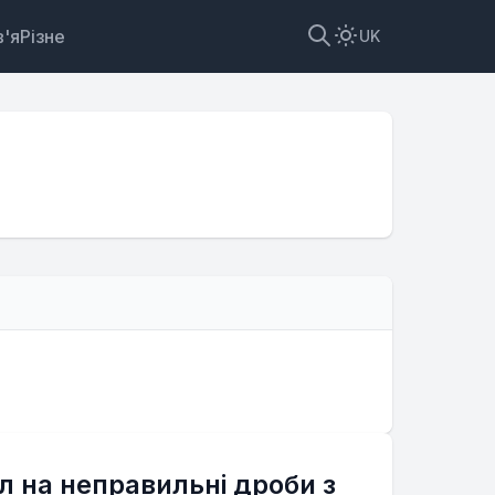
'я
Різне
UK
 на неправильні дроби з