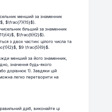
чисельник менший за знаменник
$, $\frac{7}{15}$).
 чисельник більший за знаменник
}{4}$, $\frac{9}{2}$).
ься з двох частин: цілого числа та
{1}{2}$, $9 \frac{5}{9}$.
вжди менший за його знаменник,
ідно, значення будь-якого
бо дорівнює 1). Завдяки цій
 можна легко перетворити на
равильний дріб, виконайте ці