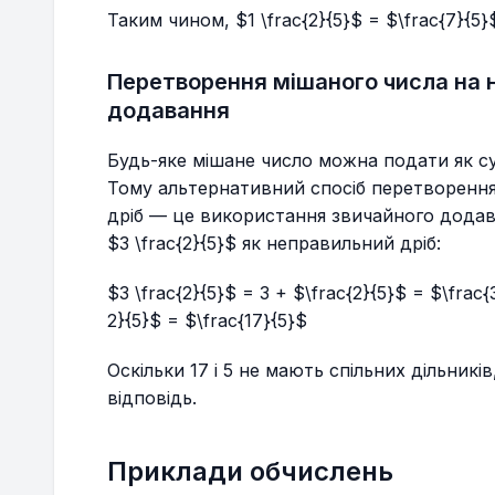
Таким чином, $1 \frac{2}{5}$ = $\frac{7}{5}
Перетворення мішаного числа на 
додавання
Будь-яке мішане число можна подати як су
Тому альтернативний спосіб перетворення
дріб — це використання звичайного додав
$3 \frac{2}{5}$ як неправильний дріб:
$3 \frac{2}{5}$ = 3 + $\frac{2}{5}$ = $\frac{
2}{5}$ = $\frac{17}{5}$
Оскільки 17 і 5 не мають спільних дільникі
відповідь.
Приклади обчислень