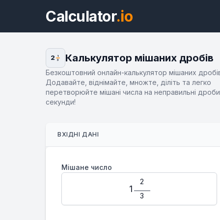
Calculator
.io
Калькулятор мішаних дробів
2
1
3
Безкоштовний онлайн-калькулятор мішаних дробів
Додавайте, віднімайте, множте, діліть та легко
перетворюйте мішані числа на неправильні дроби
секунди!
ВХІДНІ ДАНІ
Мішане число