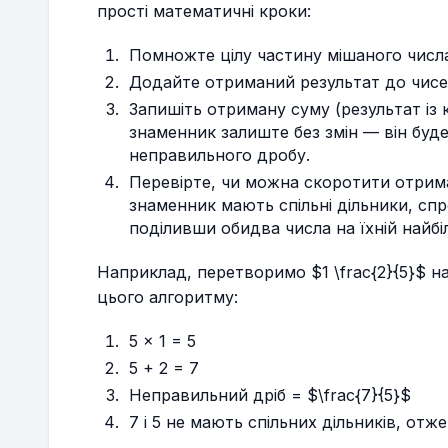
прості математичні кроки:
Помножте цілу частину мішаного числ
Додайте отриманий результат до чисе
Запишіть отриману суму (результат із 
знаменник залиште без змін — він бу
неправильного дробу.
Перевірте, чи можна скоротити отрима
знаменник мають спільні дільники, спр
поділивши обидва числа на їхній найбі
Наприклад, перетворимо $1 \frac{2}{5}$ 
цього алгоритму:
5 × 1 = 5
5 + 2 = 7
Неправильний дріб = $\frac{7}{5}$
7 і 5 не мають спільних дільників, от