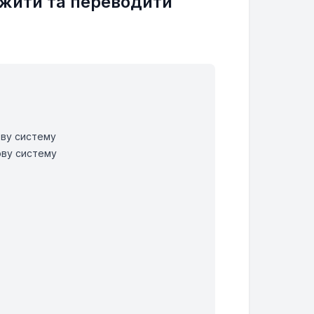
ожити та переводити
ову систему
ову систему