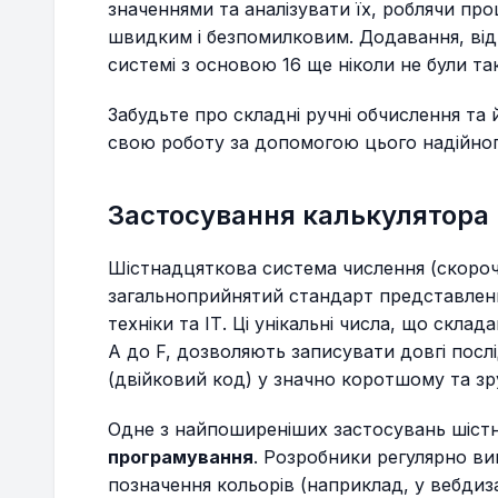
значеннями та аналізувати їх, роблячи пр
швидким і безпомилковим. Додавання, від
системі з основою 16 ще ніколи не були т
Забудьте про складні ручні обчислення та
свою роботу за допомогою цього надійног
Застосування калькулятора
Шістнадцяткова система числення (скороч
загальноприйнятий стандарт представленн
техніки та ІТ. Ці унікальні числа, що склад
A до F, дозволяють записувати довгі посл
(двійковий код) у значно коротшому та зр
Одне з найпоширеніших застосувань шіс
програмування
. Розробники регулярно в
позначення кольорів (наприклад, у вебдизай