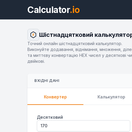
Calculator
.io
Шістнадцятковий калькулято
F
Точний онлайн шістнадцятковий калькулятор.
Виконуйте додавання, віднімання, множення, діл
та миттєву конвертацію HEX чисел у десяткові чи
двійкові.
ВХІДНІ ДАНІ
Конвертер
Калькулятор
Десятковий