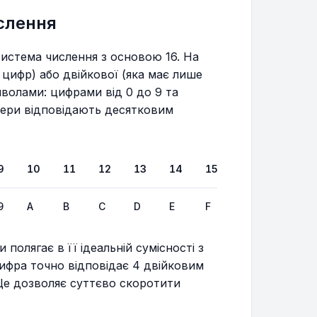
слення
истема числення з основою 16. На
0 цифр) або двійкової (яка має лише
волами: цифрами від 0 до 9 та
літери відповідають десятковим
9
10
11
12
13
14
15
9
A
B
C
D
E
F
полягає в її ідеальній сумісності з
фра точно відповідає 4 двійковим
 Це дозволяє суттєво скоротити