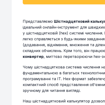
Представляємо
Шістнадцятковий калькуля
ідеальний онлайн-інструмент для швидких
у шістнадцятковій (hex) системі числення
легко справляється з будь-якими завдання
(додавання, віднімання, множення та діле
складних обчислень. Крім того, він працю
конвертер
, миттєво перетворюючи hex-зн
Чому шістнадцяткова система числення на
фундаментальною в багатьох технологічни
програмуванні та ІТ. Hex-формат забезпе
компактний спосіб представлення об'ємних
зручному для читання вигляді.
Наш шістнадцятковий калькулятор дозволя