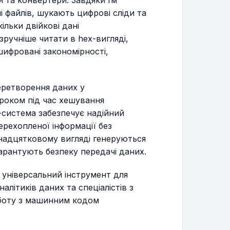
і файлів, шукають цифрові сліди та
льки двійкові дані
зручніше читати в hex-вигляді,
шифровані закономірності,
еретворення даних у
роком під час хешування
-система забезпечує надійний
ерехопленої інформації без
стнадцятковому вигляді генеруються
гарантують безпеку передачі даних.
 універсальний інструмент для
алітиків даних та спеціалістів з
оботу з машинним кодом