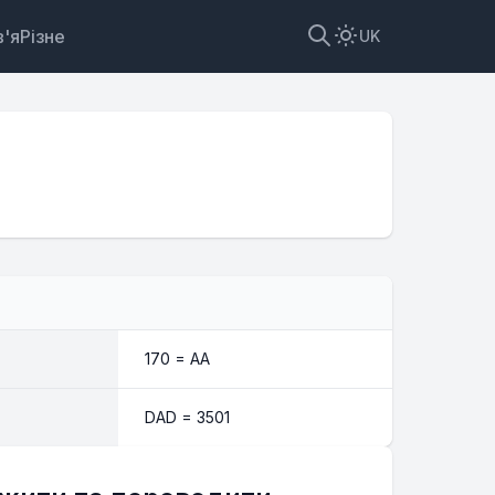
'я
Різне
UK
ор
170 = AA
DAD = 3501