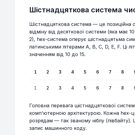
Шістнадцяткова система чи
Шістнадцяткова система — це позиційна с
відміну від десяткової системи (яка має 1
2), hex-система оперує шістнадцятьма сим
латинськими літерами A, B, C, D, E, F. Ці 
значенням від 10 до 15.
1
2
3
4
5
6
7
8
1
2
3
4
5
6
7
8
Головна перевага шістнадцяткової системи 
комп'ютерною архітектурою. Кожна hex-ци
розрядам — так званому ніблу (півбайту).
запис машинного коду.