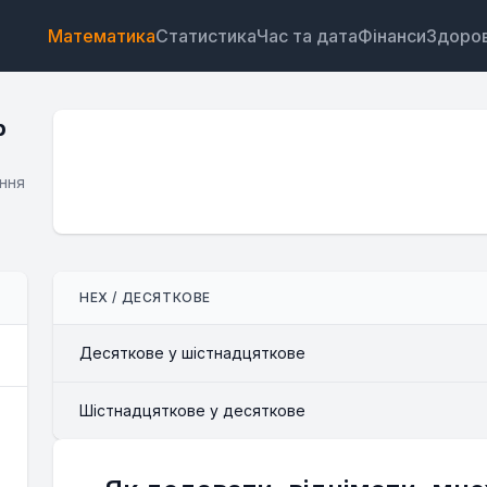
Математика
Статистика
Час та дата
Фінанси
Здоров
р
ення
Віджет
Посилання
Текст
HTML
HEX / ДЕСЯТКОВЕ
Попередній перегляд Шістнадцятковий калькулят
Віджет
Десяткове у шістнадцяткове
Шістнадцяткове у десяткове