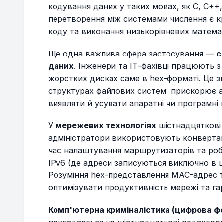
кодування даних у таких мовах, як C, C++
перетворення між системами числення є к
коду та виконання низькорівневих матема
Ще одна важлива сфера застосування —
с
даних
. Інженери та ІТ-фахівці працюють з
жорстких дисках саме в hex-форматі. Це з
структурах файлових систем, прискорює 
виявляти й усувати апаратні чи програмні
У
мережевих технологіях
шістнадцяткові
адміністратори використовують конвертац
час налаштування маршрутизаторів та роб
IPv6 (де адреси записуються виключно в 
Розуміння hex-представлення MAC-адрес 
оптимізувати продуктивність мережі та гар
Комп'ютерна криміналістика (цифрова ф
покладається на шістнадцяткові редактори