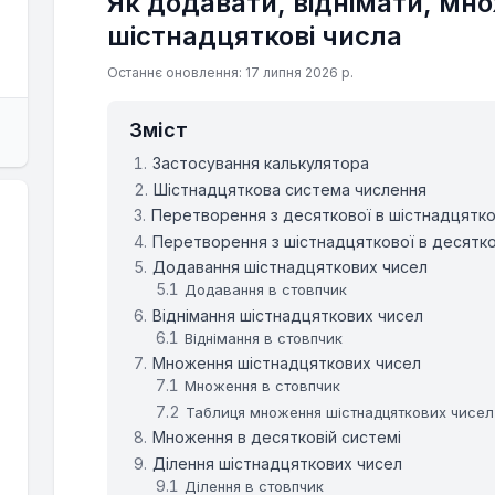
Як додавати, віднімати, мн
шістнадцяткові числа
Останнє оновлення: 17 липня 2026 р.
Зміст
Застосування калькулятора
Шістнадцяткова система числення
Перетворення з десяткової в шістнадцятк
Перетворення з шістнадцяткової в десятк
Додавання шістнадцяткових чисел
Додавання в стовпчик
Віднімання шістнадцяткових чисел
Віднімання в стовпчик
Множення шістнадцяткових чисел
Множення в стовпчик
Таблиця множення шістнадцяткових чисел
Множення в десятковій системі
Ділення шістнадцяткових чисел
Ділення в стовпчик