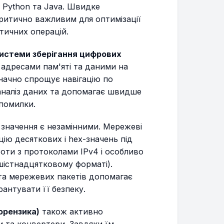
, Python та Java. Швидке
ритично важливим для оптимізації
тичних операцій.
истеми зберігання цифрових
 адресами пам'яті та даними на
начно спрощує навігацію по
аналіз даних та допомагає швидше
 помилки.
 значення є незамінними. Мережеві
ію десяткових і hex-значень під
оти з протоколами IPv4 і особливо
шістнадцятковому форматі).
та мережевих пакетів допомагає
антувати її безпеку.
орензика)
також активно
 та конвертери. Завдяки їм