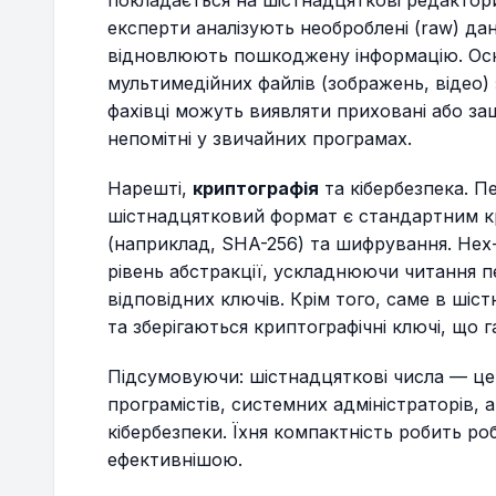
експерти аналізують необроблені (raw) дан
відновлюють пошкоджену інформацію. Оскі
мультимедійних файлів (зображень, відео) 
фахівці можуть виявляти приховані або за
непомітні у звичайних програмах.
Нарешті,
криптографія
та кібербезпека. П
шістнадцятковий формат є стандартним к
(наприклад, SHA-256) та шифрування. Hex
рівень абстракції, ускладнюючи читання п
відповідних ключів. Крім того, саме в ші
та зберігаються криптографічні ключі, що 
Підсумовуючи: шістнадцяткові числа — це
програмістів, системних адміністраторів, ан
кібербезпеки. Їхня компактність робить р
ефективнішою.