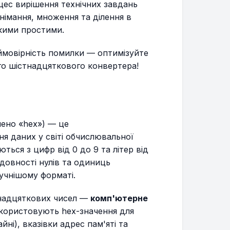
оцес вирішення технічних завдань
німання, множення та ділення в
акими простими.
 ймовірність помилки — оптимізуйте
о шістнадцяткового конвертера!
ено «hex») — це
я даних у світі обчислювальної
аються з цифр від 0 до 9 та літер від
ідовності нулів та одиниць
учнішому форматі.
тнадцяткових чисел —
комп'ютерне
икористовують hex-значення для
ні), вказівки адрес пам'яті та