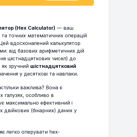
тор (Hex Calculator)
— ваш
 та точних математичних операцій
. Цей вдосконалений калькулятор
ми: від базових арифметичних дій
ння шістнадцяткових чисел) до
є як зручний
шістнадцятковий
ачення у десяткові та навпаки.
стільки важлива? Вона є
х галузях, особливо в
чує максимально ефективний і
 двійкових (бінарних) даних у
є легко оперувати hex-