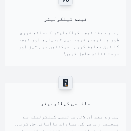
فیصد کیلکولیٹر
ہمارے مفت فیصد کیلکولیٹر کے ساتھ فوری
طور پر فیصد، فیصد میں تبدیلی، اور فیصد
کا فرق معلوم کریں۔ سیکنڈوں میں تیز اور
درست نتائج حاصل کریں!
fx
سائنسی کیلکولیٹر
ہمارے مفت آن لائن سائنسی کیلکولیٹر سے
پیچیدہ ریاضی کی مساوات باآسانی حل کریں۔
اس میں ایڈوانس میتھ فنکشنز، ٹرگنومیٹری