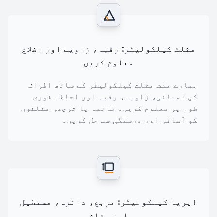
مثلث کیلکولیٹر: رقبہ، زاویے اور اضلاع
معلوم کریں
ہمارے مفت مثلث کیلکولیٹر کے ساتھ اطراف
کی لمبائی، زاویہ، رقبہ اور احاطہ فوری
طور پر معلوم کریں۔ قائمہ یا ترچھی مثلثوں
کو آسانی اور درستگی سے حل کریں۔
ایریا کیلکولیٹر: مربع، دائرہ، مستطیل
اور مثلث