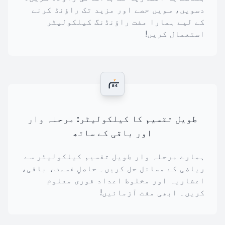
دسویں، سویں حصے اور مزید تک راؤنڈ کرنے
کے لیے ہمارا مفت راؤنڈنگ کیلکولیٹر
استعمال کریں!
7
84
طویل تقسیم کا کیلکولیٹر: مرحلہ وار
اور باقی کے ساتھ
ہمارے مرحلہ وار طویل تقسیم کیلکولیٹر سے
ریاضی کے مسائل حل کریں۔ حاصلِ قسمت، باقی،
اعشاریہ اور مخلوط اعداد فوری معلوم
کریں۔ ابھی مفت آزمائیں!