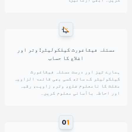
c
a
b
مسئلہ فیثاغورث کیلکولیٹر: وتر اور
اضلاع کا حساب
ہمارے تیز اور درست مسئلہ فیثاغورث
کیلکولیٹر کے ساتھ کسی بھی قائمۃ الزاویہ
مثلث کا نامعلوم ضلع، وتر، زاویے، رقبہ
اور احاطہ باآسانی معلوم کریں۔
0
1