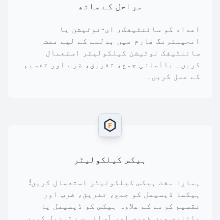
مراحل کے ساتھ
اعداد کو سائنٹیفک، ای-نوٹیشن یا
انجینئرنگ فارم میں بدلنے کے لیے مفت
سائنٹیفک نوٹیشن کیلکولیٹر استعمال
کریں۔ باآسانی جمع، تفریق، ضرب اور تقسیم
کے عمل کریں۔
F
ہیکس کیلکولیٹر
ہمارا مفت ہیکس کیلکولیٹر استعمال کریں!
ہیکسا ڈیسیمل کو جمع، تفریق، ضرب اور
تقسیم کرنے کے علاوہ ہیکس کو ڈیسیمل یا
بائنری میں فوری اور آسانی سے تبدیل کریں۔