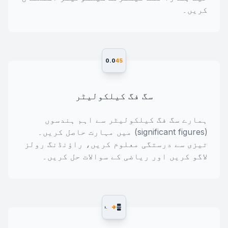
کریں۔
0.0
45
سگ فگ کیلکولیٹر
ہمارے سگ فگ کیلکولیٹر سے اہم ہندسوں
(significant figures) میں مہارت حاصل کریں۔
تیزی سے درستگی معلوم کریں، راؤنڈنگ رولز
لاگو کریں اور ریاضی کے سوالات حل کریں۔
.5