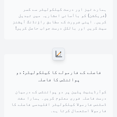
ہمارے تیز اور درست کیلکولیٹر سے کسر
(فریکشن) کو باآسانی اعشاریہ میں تبدیل
کریں۔ اپنی ضرورت کے مطابق راؤنڈنگ آپشنز
سیٹ کریں اور بالکل درست جواب حاصل کریں!
فاصلے کے فارمولے کا کیلکولیٹر: دو
پوائنٹس کا فاصلہ
کوآرڈینیٹ پلین پر دو پوائنٹس کے درمیان
درست فاصلہ فوری معلوم کریں۔ ہمارا مفت
ڈسٹنس فارمولا کیلکولیٹر اقلیدسی فاصلے کا
فارمولا استعمال کرتا ہے۔