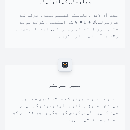
ویلوسٹی کیلکولیٹر
مفت آن لائن ویلوسٹی کیلکولیٹر۔ فزکس کے
فارمولے v = u + at کا استعمال کرتے ہوئے
حتمی اور ابتدائی ویلوسٹی، ایکسلریشن، یا
وقت باآسانی معلوم کریں
نمبر جنریٹر
ہمارے نمبر جنریٹر کے ساتھ فوری طور پر
رینڈم نمبرز بنائیں۔ اپنی مرضی کی رینج
سیٹ کریں، ڈپلیکیٹس کو روکیں اور نتائج کو
آسانی سے ترتیب دیں۔