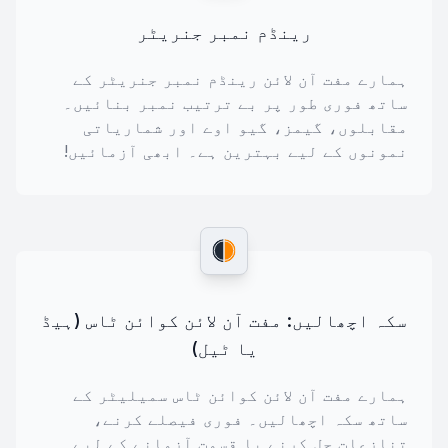
رینڈم نمبر جنریٹر
ہمارے مفت آن لائن رینڈم نمبر جنریٹر کے
ساتھ فوری طور پر بے ترتیب نمبر بنائیں۔
مقابلوں، گیمز، گیو اوے اور شماریاتی
نمونوں کے لیے بہترین ہے۔ ابھی آزمائیں!
سکہ اچھالیں: مفت آن لائن کوائن ٹاس (ہیڈ
یا ٹیل)
ہمارے مفت آن لائن کوائن ٹاس سمیلیٹر کے
ساتھ سکہ اچھالیں۔ فوری فیصلے کرنے،
تنازعات حل کرنے یا قسمت آزمانے کے لیے