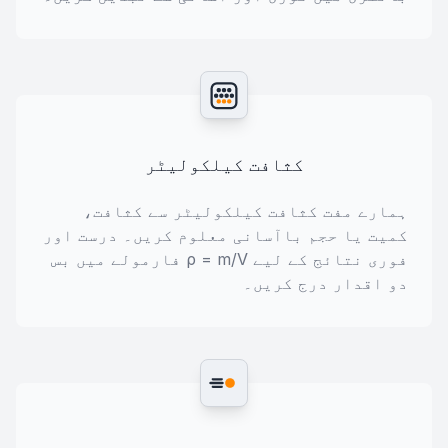
کثافت کیلکولیٹر
ہمارے مفت کثافت کیلکولیٹر سے کثافت،
کمیت یا حجم باآسانی معلوم کریں۔ درست اور
فوری نتائج کے لیے ρ = m/V فارمولے میں بس
دو اقدار درج کریں۔