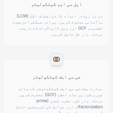
ایل سی ایم کیلکولیٹر
دو یا زیادہ اعداد کا ذواضعاف اقل (LCM)
باآسانی معلوم کریں۔ پرائم فیکٹرائزیشن،
تقسیم، GCF اور وین ڈایاگرام کے ذریعے
مرحلہ وار حل حاصل کریں۔
جی سی ایف کیلکولیٹر
ہمارے مفت جی سی ایف کیلکولیٹر کے ساتھ
فوری طور پر عادِ اعظم (GCF) معلوم کریں۔
مرحلہ وار حل، مفرد تجزی (prime
factorization)، اور عوامل کی فہرستیں حاصل
کریں۔ ابھی آزمائیں!