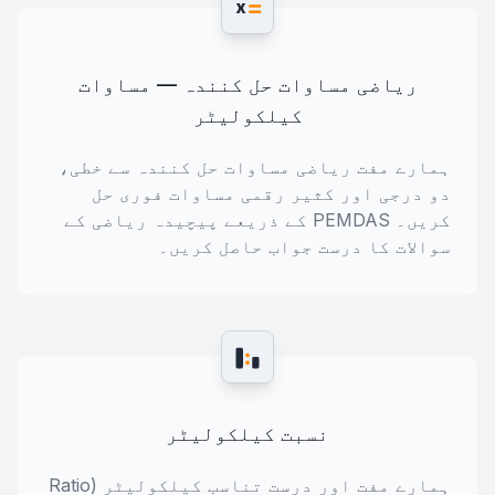
x
ریاضی مساوات حل کنندہ — مساوات
کیلکولیٹر
ہمارے مفت ریاضی مساوات حل کنندہ سے خطی،
دو درجی اور کثیر رقمی مساوات فوری حل
کریں۔ PEMDAS کے ذریعے پیچیدہ ریاضی کے
سوالات کا درست جواب حاصل کریں۔
نسبت کیلکولیٹر
ہمارے مفت اور درست تناسب کیلکولیٹر (Ratio