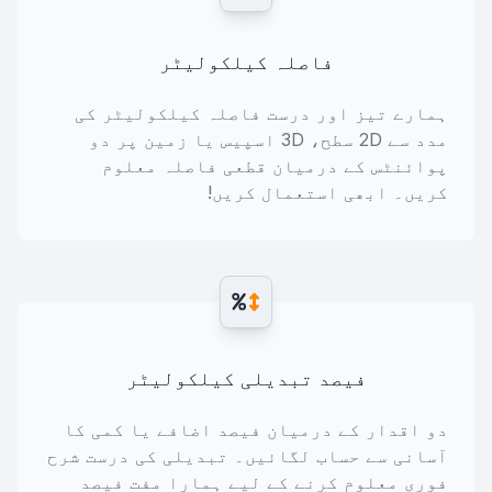
فاصلہ کیلکولیٹر
ہمارے تیز اور درست فاصلہ کیلکولیٹر کی
مدد سے 2D سطح، 3D اسپیس یا زمین پر دو
پوائنٹس کے درمیان قطعی فاصلہ معلوم
کریں۔ ابھی استعمال کریں!
فیصد تبدیلی کیلکولیٹر
دو اقدار کے درمیان فیصد اضافے یا کمی کا
آسانی سے حساب لگائیں۔ تبدیلی کی درست شرح
فوری معلوم کرنے کے لیے ہمارا مفت فیصد