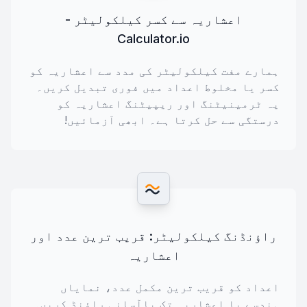
اعشاریہ سے کسر کیلکولیٹر -
Calculator.io
ہمارے مفت کیلکولیٹر کی مدد سے اعشاریہ کو
کسر یا مخلوط اعداد میں فوری تبدیل کریں۔
یہ ٹرمینیٹنگ اور ریپیٹنگ اعشاریہ کو
درستگی سے حل کرتا ہے۔ ابھی آزمائیں!
راؤنڈنگ کیلکولیٹر: قریب ترین عدد اور
اعشاریہ
اعداد کو قریب ترین مکمل عدد، نمایاں
ہندسے یا اعشاریہ تک باآسانی راؤنڈ کریں۔