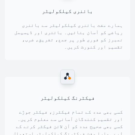
بائنری کیلکولیٹر
ہمارے مفت بائنری کیلکولیٹر سے بائنری
ریاضی کو آسان بنائیں۔ بائنری اور ڈیسیمل
نمبرز کو فوری طور پر جمع، تفریق، ضرب،
تقسیم اور کنورٹ کریں۔
فیکٹرنگ کیلکولیٹر
کسی بھی عدد کے تمام فیکٹرز، فیکٹر جوڑے
اور تقسیم کنندگان آسانی سے معلوم کریں۔
کسی بھی صحیح عدد کو آن لائن فیکٹر کرنے کے
لیے ہمارا مفت فیکٹرنگ کیلکولیٹر استعمال