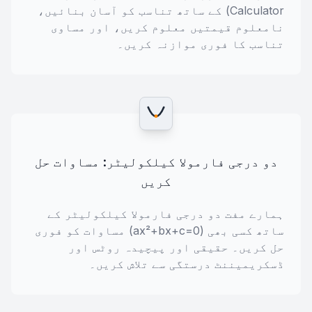
Calculator) کے ساتھ تناسب کو آسان بنائیں،
نامعلوم قیمتیں معلوم کریں، اور مساوی
تناسب کا فوری موازنہ کریں۔
دو درجی فارمولا کیلکولیٹر: مساوات حل
کریں
ہمارے مفت دو درجی فارمولا کیلکولیٹر کے
ساتھ کسی بھی (ax²+bx+c=0) مساوات کو فوری
حل کریں۔ حقیقی اور پیچیدہ روٹس اور
ڈسکریمیننٹ درستگی سے تلاش کریں۔