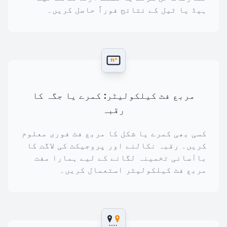
ہیڈ یا ٹیل کے نتائج فوراً حاصل کریں۔
ft²
مربع فٹ کیلکولیٹر: کمرے یا جگہ کا
رقبہ
کسی بھی کمرے یا شکل کا مربع فٹ فوری معلوم
کریں۔ رقبہ نکالنے اور پروجیکٹ کی لاگت کا
باآسانی تخمینہ لگانے کے لیے ہمارا مفت
مربع فٹ کیلکولیٹر استعمال کریں۔