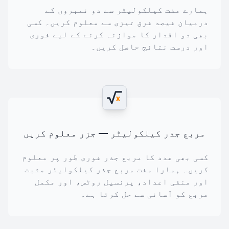
ہمارے مفت کیلکولیٹر سے دو نمبروں کے
درمیان فیصد فرق تیزی سے معلوم کریں۔ کسی
بھی دو اقدار کا موازنہ کرنے کے لیے فوری
اور درست نتائج حاصل کریں۔
x
مربع جذر کیلکولیٹر — جزر معلوم کریں
کسی بھی عدد کا مربع جذر فوری طور پر معلوم
کریں۔ ہمارا مفت مربع جذر کیلکولیٹر مثبت
اور منفی اعداد، پرنسپل روٹس، اور مکمل
مربع کو آسانی سے حل کرتا ہے۔