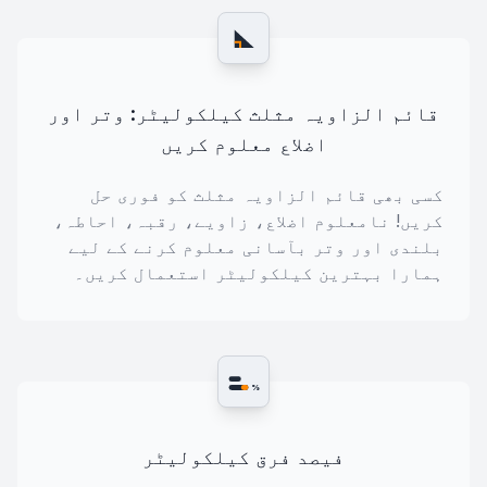
قائم الزاویہ مثلث کیلکولیٹر: وتر اور
اضلاع معلوم کریں
کسی بھی قائم الزاویہ مثلث کو فوری حل
کریں! نامعلوم اضلاع، زاویے، رقبہ، احاطہ،
بلندی اور وتر بآسانی معلوم کرنے کے لیے
ہمارا بہترین کیلکولیٹر استعمال کریں۔
%
فیصد فرق کیلکولیٹر