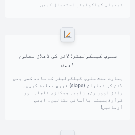
تبدیلی کیلکولیٹر استعمال کریں۔
سلوپ کیلکولیٹر: لائن کی ڈھلان معلوم
کریں
ہمارے مفت سلوپ کیلکولیٹر کے ساتھ کسی بھی
لائن کی ڈھلوان (slope) فوری معلوم کریں۔
رائز اوور رن، زاویہ جھکاؤ، فاصلہ اور
کوآرڈینیٹس باآسانی نکالیں۔ ابھی
آزمائیں!