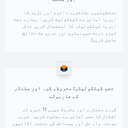
مستطیلوں، مثلثوں، دائرے اور مزید کا
ایریا آسانی سے کیلکولیٹ کریں۔ ہمارے مفت
ایریا کیلکولیٹر کا استعمال کریں تاکہ
تیز، درست جیومیٹری اور مربع فٹ نتائج
حاصل کریں!
حجم کیلکولیٹر: مخروط، کرہ اور سلنڈر
کے فارمولے
کرہ، سلنڈر، اور مخروط جیسی 11 تھری ڈی
اشکال کا حجم آسانی سے معلوم کریں۔ فوری
مرحلہ وار حل اور پیمائش کی متعدد اکائیوں