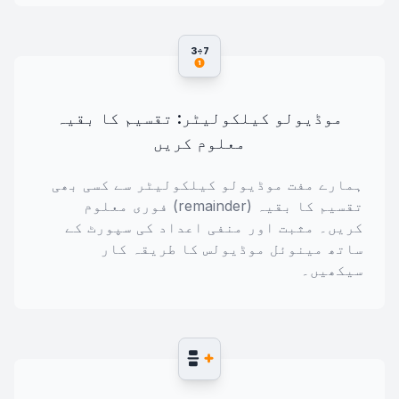
7÷3
1
موڈیولو کیلکولیٹر: تقسیم کا بقیہ
معلوم کریں
ہمارے مفت موڈیولو کیلکولیٹر سے کسی بھی
تقسیم کا بقیہ (remainder) فوری معلوم
کریں۔ مثبت اور منفی اعداد کی سپورٹ کے
ساتھ مینوئل موڈیولس کا طریقہ کار
سیکھیں۔