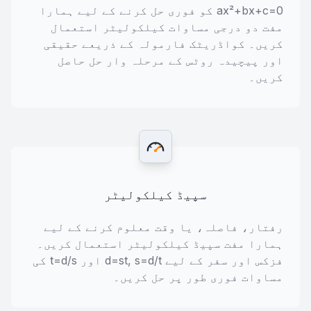
ax²+bx+c=0 کو فوری حل کرنے کے لیے ہمارا
مفت دو درجی مساوات کیلکولیٹر استعمال
کریں۔ کواڈریٹک فارمولہ کے ذریعے حقیقی
اور پیچیدہ روٹس کے مرحلہ وار حل حاصل
کریں۔
سپیڈ کیلکولیٹر
رفتار، فاصلہ، یا وقت معلوم کرنے کے لیے
ہمارا مفت سپیڈ کیلکولیٹر استعمال کریں۔
فزکس اور سفر کے لیے d=st, s=d/t اور t=d/s کی
مساوات فوری طور پر حل کریں۔