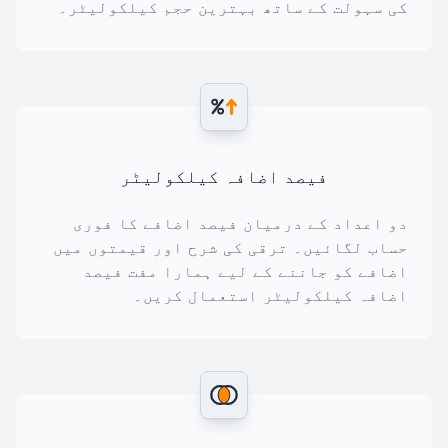
کی سہولت کے ساتھ بہترین حجم کیلکولیٹر۔
فیصد اضافہ کیلکولیٹر
دو اعداد کے درمیان فیصد اضافے کا فوری
حساب لگائیں۔ ترقی کی شرح اور قیمتوں میں
اضافے کو جاننے کے لیے ہمارا مفت فیصد
اضافہ کیلکولیٹر استعمال کریں۔