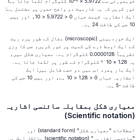
خوبصورتی سے 5.9722 × 10²⁴ کلوگرام لکھا جاتا ہے!
غور کریں کہ یہ فارمیٹ دو واضح حصوں پر مشتمل ہے:
ایک اعشاریہ قیمت جہاں 0 < 5.9722 < 10، اور بیس
10 جس کی طاقت 24 ہے۔
ایک خوردبینی (microscopic) مثال کے طور پر، ریت
کے ایک اوسط ذرے کی کمیت پر غور کریں، جس کا وزن
تقریباً 0.0000128 کلوگرام ہے۔ معیاری شکل میں،
یہ 1.28 × 10⁻⁵ کلوگرام کے طور پر لکھا جاتا ہے۔
ایک بار پھر، اس میں دو حصے شامل ہیں: ایک
اعشاریہ جہاں 0 < 1.28 < 10 ہے، اور بیس 10 جس کی
طاقت -5 ہے۔
معیاری شکل بمقابلہ سائنسی اشاریہ
(Scientific notation)
اصطلاحات "معیاری شکل" (standard form) اور
"سائنسی اشاریہ" (scientific notation) بالکل ایک ہی