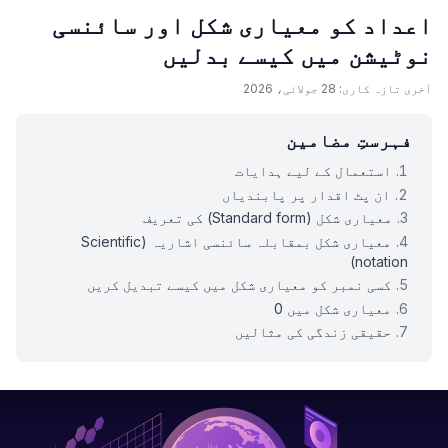
اعداد کو معیاری شکل اور سائنسی
نوٹیشن میں کیسے بدلیں
آخری تازہ کاری: 28 جولائی، 2026
فہرستِ مضامین
استعمال کے لیے ہدایات
ان پٹ اقدار پر پابندیاں
معیاری شکل (Standard form) کی تعریف
معیاری شکل بمقابلہ سائنسی اشاریہ (Scientific
notation)
کسی نمبر کو معیاری شکل میں کیسے تبدیل کریں
معیاری شکل میں 0
حقیقی زندگی کی مثالیں