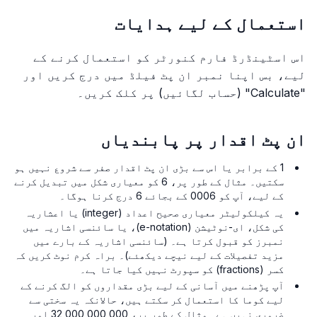
استعمال کے لیے ہدایات
اس اسٹینڈرڈ فارم کنورٹر کو استعمال کرنے کے
لیے، بس اپنا نمبر ان پٹ فیلڈ میں درج کریں اور
"Calculate" (حساب لگائیں) پر کلک کریں۔
ان پٹ اقدار پر پابندیاں
1 کے برابر یا اس سے بڑی ان پٹ اقدار صفر سے شروع نہیں ہو
سکتیں۔ مثال کے طور پر، 6 کو معیاری شکل میں تبدیل کرنے
کے لیے، آپ کو 0006 کے بجائے 6 درج کرنا ہوگا۔
یہ کیلکولیٹر معیاری صحیح اعداد (integer) یا اعشاریہ
کی شکل، ای-نوٹیشن (e-notation)، یا سائنسی اشاریہ میں
نمبرز کو قبول کرتا ہے۔ (سائنسی اشاریہ کے بارے میں
مزید تفصیلات کے لیے نیچے دیکھئے)۔ براہ کرم نوٹ کریں کہ
کسر (fractions) کو سپورٹ نہیں کیا جاتا ہے۔
آپ پڑھنے میں آسانی کے لیے بڑی مقداروں کو الگ کرنے کے
لیے کوما کا استعمال کر سکتے ہیں، حالانکہ یہ سختی سے
ضروری نہیں ہے۔ مثال کے طور پر، 32,000,000,000 اور