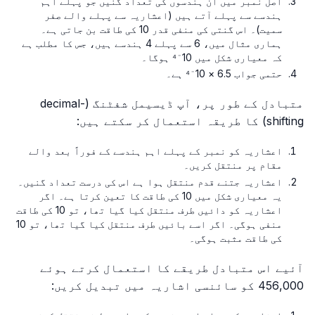
اصل نمبر میں ان ہندسوں کی تعداد گنیں جو پہلے اہم
ہندسے سے پہلے آتے ہیں (اعشاریہ سے پہلے والے صفر
سمیت)۔ اس گنتی کی منفی قدر 10 کی طاقت بن جاتی ہے۔
ہماری مثال میں، 6 سے پہلے 4 ہندسے ہیں، جس کا مطلب ہے
کہ معیاری شکل میں 10⁻⁴ ہوگا۔
حتمی جواب 6.5 × 10⁻⁴ ہے۔
متبادل کے طور پر، آپ ڈیسیمل شفٹنگ (decimal-
shifting) کا طریقہ استعمال کر سکتے ہیں:
اعشاریہ کو نمبر کے پہلے اہم ہندسے کے فوراً بعد والے
مقام پر منتقل کریں۔
اعشاریہ جتنے قدم منتقل ہوا ہے اس کی درست تعداد گنیں۔
یہ معیاری شکل میں 10 کی طاقت کا تعین کرتا ہے۔ اگر
اعشاریہ کو دائیں طرف منتقل کیا گیا تھا، تو 10 کی طاقت
منفی ہوگی۔ اگر اسے بائیں طرف منتقل کیا گیا تھا، تو 10
کی طاقت مثبت ہوگی۔
آئیے اس متبادل طریقے کا استعمال کرتے ہوئے
456,000 کو سائنسی اشاریہ میں تبدیل کریں: