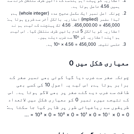
اعشاریہ کو پہلے اہم ہندسے کے دائیں طرف منتقل کرنے سے
ہمیں 4.56 حاصل ہوتا ہے۔
چونکہ اصل نمبر ایک مکمل صحیح عدد (whole integer) ہے،
لہذا مضمر (implied) اعشاریہ بالکل آخر سے شروع ہوتا ہے:
456,000 = 456,000.00۔ 4.56 تک پہنچنے کے لیے، ہم نے
اعشاریہ کو بالکل 5 قدم بائیں طرف منتقل کیا۔ اس لیے،
ہم اپنے اعشاریہ کو 10⁵ سے ضرب دیتے ہیں۔
حتمی نتیجہ 456,000 = 4.56 × 10⁵ ہے۔
معیاری شکل میں 0
چونکہ صفر سے ضرب دیا گیا کوئی بھی نمبر صفر کے
برابر ہوتا ہے، اس لیے یہ اصول 10 کی کسی بھی
طاقت سے ضرب دیے گئے صفر پر بھی لاگو ہوتا ہے۔ اس
کے نتیجے میں، نمبر 0 کو معیاری شکل میں لاتعداد
طریقوں سے ریاضیاتی طور پر ظاہر کیا جا سکتا ہے:
0 = 0 × 10⁰ = 0 × 10¹ = 0 × 10² = 0 × 10³ = …