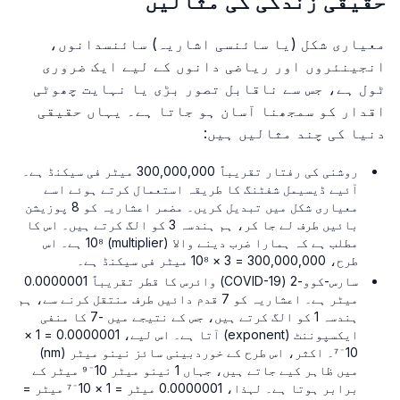
حقیقی زندگی کی مثالیں
معیاری شکل (یا سائنسی اشاریہ) سائنسدانوں،
انجینئروں اور ریاضی دانوں کے لیے ایک ضروری
ٹول ہے، جس سے ناقابل تصور بڑی یا نہایت چھوٹی
اقدار کو سمجھنا آسان ہو جاتا ہے۔ یہاں حقیقی
دنیا کی چند مثالیں ہیں:
روشنی کی رفتار تقریباً 300,000,000 میٹر فی سیکنڈ ہے۔
آئیے ڈیسیمل شفٹنگ کا طریقہ استعمال کرتے ہوئے اسے
معیاری شکل میں تبدیل کریں۔ مضمر اعشاریہ کو 8 پوزیشن
بائیں طرف لے جا کر، ہم ہندسہ 3 کو الگ کرتے ہیں۔ اس کا
مطلب ہے کہ ہمارا ضرب دینے والا (multiplier) 10⁸ ہے۔ اس
طرح، 300,000,000 = 3 × 10⁸ میٹر فی سیکنڈ ہے۔
سارس-کوو-2 (COVID-19) وائرس کا قطر تقریباً 0.0000001
میٹر ہے۔ اعشاریہ کو 7 قدم دائیں طرف منتقل کرنے سے، ہم
ہندسہ 1 کو الگ کرتے ہیں، جس کے نتیجے میں -7 کا منفی
ایکسپوننٹ (exponent) آتا ہے۔ اس لیے، 0.0000001 = 1 ×
10⁻⁷۔ اکثر، اس طرح کے خوردبینی سائز نینو میٹر (nm)
میں ظاہر کیے جاتے ہیں، جہاں 1 نینو میٹر 10⁻⁹ میٹر کے
برابر ہوتا ہے۔ لہذا، 0.0000001 میٹر = 1 × 10⁻⁷ میٹر =