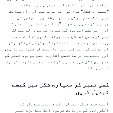
ریاضیاتی تصور کا حوالہ دیتی ہیں۔ اصطلاح
"معیاری شکل" عام طور پر برطانیہ اور ان ممالک
میں استعمال ہوتی ہے جو برطانوی اصولوں کی
پیروی کرتے ہیں، جبکہ "سائنسی اشاریہ" امریکہ
اور امریکی اصولوں کی پیروی کرنے والے ممالک
میں ترجیحی اصطلاح ہے۔ چونکہ تصورات ایک جیسے
ہیں، اس لیے ہمارا سائنٹیفک نوٹیشن کیلکولیٹر
ان پٹ کے طور پر کسی بھی فارمیٹ کو قبول کرتا ہے،
اور پہلے سے ہی سائنسی اشاریہ میں موجود نمبر کو
معیاری شکل میں تبدیل کرنے سے حتمی نتیجہ تبدیل
نہیں ہوگا۔
کسی نمبر کو معیاری شکل میں کیسے
تبدیل کریں
آئیے چند عملی مثالوں کے ذریعے تبدیلی کے
الگورتھم کو دریافت کریں۔ ایک بہت بڑے نمبر،