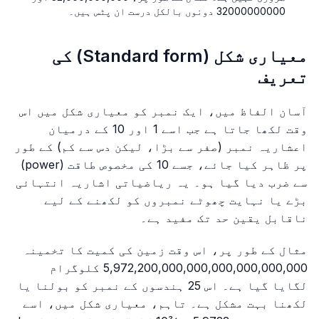
32000000000 دونوں بالکل درست ان پٹس ہیں۔
معیاری شکل (Standard form) کی
تعریف
آسان الفاظ میں، ایک نمبر کو معیاری شکل میں اس
وقت لکھا جاتا ہے جب اسے 1 اور 10 کے درمیان
اعشاریہ نمبر (صفر سے بڑا، لیکن دس سے کم) کے طور
پر ظاہر کیا جائے، جسے 10 کی مخصوص طاقت (power)
سے ضرب دیا گیا ہو۔ یہ ریاضیاتی اشاریہ انتہائی
بڑے یا نہایت چھوٹے نمبروں کو لکھنے کے لیے
ناقابل یقین حد تک مفید ہے۔
مثال کے طور پر، اس وقت زمین کی کمیت کا تخمینہ
5,972,200,000,000,000,000,000,000 کلوگرام
لگایا گیا ہے۔ اس 25 ہندسوں کے نمبر کو بولنا یا
لکھنا بہت مشکل ہے۔ تاہم، معیاری شکل میں، اسے