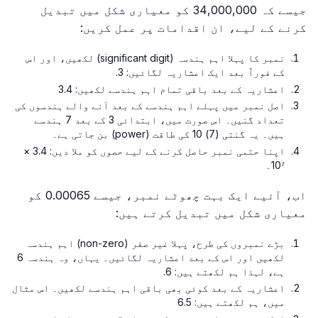
جیسے کہ 34,000,000 کو معیاری شکل میں تبدیل
کرنے کے لیے، ان اقدامات پر عمل کریں:
نمبر کا پہلا اہم ہندسہ (significant digit) لکھیں، اور اس
کے فوراً بعد ایک اعشاریہ لگائیں: 3.
اعشاریہ کے بعد باقی تمام اہم ہندسے لکھیں: 3.4
اصل نمبر میں پہلے اہم ہندسے کے بعد آنے والے ہندسوں کی
تعداد گنیں۔ اس صورت میں، ابتدائی 3 کے بعد 7 ہندسے
ہیں۔ یہ گنتی (7) 10 کی طاقت (power) بن جاتی ہے۔
اپنا حتمی نمبر حاصل کرنے کے لیے حصوں کو ملا دیں: 3.4 ×
10⁷۔
اب، آئیے ایک بہت چھوٹے نمبر، جیسے 0.00065 کو
معیاری شکل میں تبدیل کرتے ہیں:
بڑے نمبروں کی طرح، پہلا غیر صفر (non-zero) اہم ہندسہ
لکھیں اور اس کے بعد اعشاریہ لگائیں۔ یہاں، وہ ہندسہ 6
ہے، لہذا ہم لکھتے ہیں: 6.
اعشاریہ کے بعد کوئی بھی باقی اہم ہندسے لکھیں۔ اس مثال
میں، ہم لکھتے ہیں: 6.5