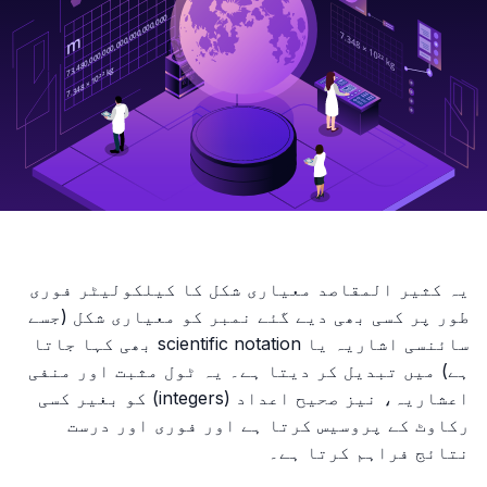
یہ کثیر المقاصد معیاری شکل کا کیلکولیٹر فوری
طور پر کسی بھی دیے گئے نمبر کو معیاری شکل (جسے
سائنسی اشاریہ یا scientific notation بھی کہا جاتا
ہے) میں تبدیل کر دیتا ہے۔ یہ ٹول مثبت اور منفی
اعشاریہ، نیز صحیح اعداد (integers) کو بغیر کسی
رکاوٹ کے پروسیس کرتا ہے اور فوری اور درست
نتائج فراہم کرتا ہے۔