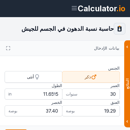
Calculator
.io
حاسبة نسبة الدهون في الجسم للجيش
›
بيانات الإدخال
ويدجت
رابط
نص
HTML
الجنس
معاينة حاسبة نسبة الدهون في الجسم
للجيش ويدجت
ذكر
أنثى
النتائج
العمر
الطول
سنوات
ft
in
العنق
الخصر
بوصة
بوصة
›