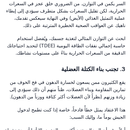
السر يكمن في التوازن. من الضروري خلق عجز في السعرات
الحرارية، لكن تقليل السعرات بشكل متطرف سيؤدي إلى إبطاء
عملية التمثيل الغذائي (الأيض) وفي النهاية سيعكس تقدمك،
ناهيك عن العواقب الصحية الخطيرة المترتبة على ذلك.
ابحث عن التوازن المثالي لتغذية جسمك، ويُفضل استخدام
حاسبة إجمالي نفقات الطاقة اليومية (TDEE) لتحديد احتياجاتك
الدقيقة من السعرات الحرارية بناءً على مستويات نشاطك.
3. تجنب بناء الكتلة العضلية
يقع الكثيرون ممن يسعون لخسارة الدهون في فخ الخوف من
تمارين المقاومة وبناء العضلات، ظناً منهم أن ذلك سيؤدي إلى
زيادة وزنهم (نظراً لأن العضلات أكثر كثافة ووزناً من الدهون).
هذا الاعتقاد يمثل خطأً فادحاً، خاصة إذا كنت تطمح لدخول
الجيش يوماً ما، وإليك السبب: