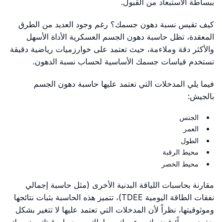
ببساطة الاستبعاد من القبول.
كيف تقيس نسبة دهون جسمك؟ رغم وجود العديد من الطرق
المعقدة، تظل حاسبة دهون الجسم العسكرية الأداة الأسهل
والأكثر دقة وملاءمة، حيث تعتمد على خوارزميات رياضية دقيقة
تستخدم قياسات جسمك الأساسية لحساب نسبة الدهون.
فيما يلي المدخلات التي تعتمد عليها حاسبة دهون الجسم
بالجيش:
الجنس
العمر
الطول
محيط الرقبة
محيط الخصر
مقارنة بحاسبات اللياقة البدنية الأخرى (مثل حاسبة إجمالي
نفقات الطاقة اليومية TDEE)، تتميز هذه الحاسبة بثبات نتائجها
وموثوقيتها، نظراً لأن المدخلات التي تعتمد عليها لا تتغير بشكل
جذري يومياً؛ فجنسك، وعمرك، وطولك، ومحيط رقبتك وخصرك