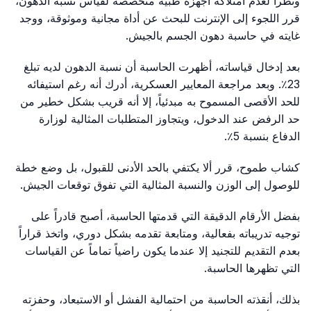
ونظراً لعدم امتلاكه أجهزة طبية متخصصة لقياس نسبة الدهون،
قرر اللجوء إلى الإنترنت للبحث عن أداة مجانية وموثوقة، ووجد
غايته في حاسبة دهون الجسم بالجيش.
بعد إدخال قياساته، أظهرت الحاسبة أن نسبة الدهون لديه تبلغ
23٪. وبعد مراجعة المعايير العسكرية، أدرك أنه رغم استيفائه
للحد الأقصى المسموح به مبدئياً، إلا أنه قريب بشكل خطير من
حد الرفض عند الدخول، ويتجاوز المتطلبات المثالية لوزارة
الدفاع بنسبة 5٪.
كشاب طموح، قرر ألا يكتفي بالحد الأدنى للقبول، بل وضع خطة
للوصول إلى الوزن والنسبة المثالية التي تفوق توقعات الجيش.
بفضل الأرقام الدقيقة التي قدمتها الحاسبة، أصبح قادراً على
توجيه تدريباته بفعالية، ومتابعة تقدمه بشكل دوري، واتخذ قراراً
بعدم التقديم للتجنيد إلا عندما يكون راضياً تماماً عن القياسات
التي تظهرها الحاسبة.
بذلك، أنقذته الحاسبة من احتمالية الفشل أو الاستبعاد، وحفزته