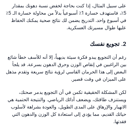
على سبيل المثال، إذا كنت بحاجة لخفض نسبة دهونك بمقدار
5٪، فاستهدف خسارة 1٪ أسبوعياً بدلاً من محاولة خسارة الـ 5٪
في أسبوع واحد. التدريج يضمن لك نتائج صحية يمكنك الحفاظ
عليها طوال مسيرتك العسكرية.
2. تجويع نفسك
رغم أن التجويع يبدو فكرة سيئة بديهياً، إلا أنه للأسف خطأ شائع
بين الراغبين في إنقاص الوزن وحرق الدهون بسرعة. قد يلجأ
البعض إلى هذا الحرمان القاسي لرؤية نتائج سريعة وتقدم مذهل
على الميزان في وقت قصير.
لكن المشكلة الحقيقية تكمن في أن التجويع يدمر صحتك،
ويستنزف طاقتك، ويضعف أدائك الرياضي. والنتيجة الحتمية هي
الانهيار والإرهاق على المدى الطويل، والعودة بشراهة لأسلوب
حياتك القديم، مما يؤدي إلى استعادة كل الوزن والدهون التي
فقدتها.