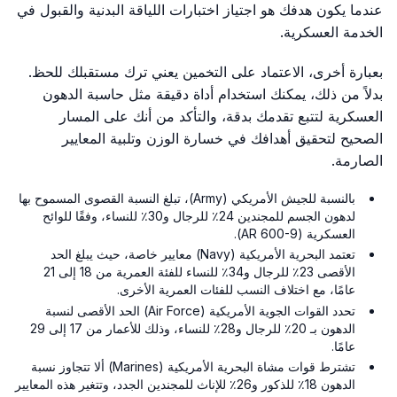
عندما يكون هدفك هو اجتياز اختبارات اللياقة البدنية والقبول في
الخدمة العسكرية.
بعبارة أخرى، الاعتماد على التخمين يعني ترك مستقبلك للحظ.
بدلاً من ذلك، يمكنك استخدام أداة دقيقة مثل حاسبة الدهون
العسكرية لتتبع تقدمك بدقة، والتأكد من أنك على المسار
الصحيح لتحقيق أهدافك في خسارة الوزن وتلبية المعايير
الصارمة.
بالنسبة للجيش الأمريكي (Army)، تبلغ النسبة القصوى المسموح بها
لدهون الجسم للمجندين 24٪ للرجال و30٪ للنساء، وفقًا للوائح
العسكرية (AR 600-9).
تعتمد البحرية الأمريكية (Navy) معايير خاصة، حيث يبلغ الحد
الأقصى 23٪ للرجال و34٪ للنساء للفئة العمرية من 18 إلى 21
عامًا، مع اختلاف النسب للفئات العمرية الأخرى.
تحدد القوات الجوية الأمريكية (Air Force) الحد الأقصى لنسبة
الدهون بـ 20٪ للرجال و28٪ للنساء، وذلك للأعمار من 17 إلى 29
عامًا.
تشترط قوات مشاة البحرية الأمريكية (Marines) ألا تتجاوز نسبة
الدهون 18٪ للذكور و26٪ للإناث للمجندين الجدد، وتتغير هذه المعايير