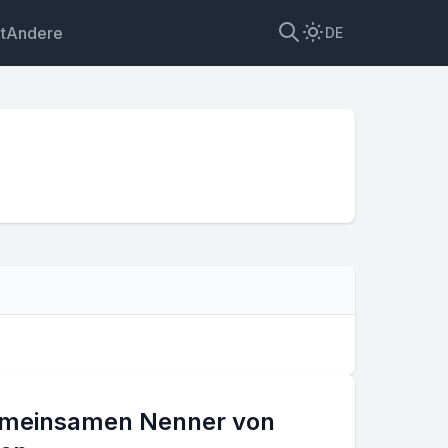
t
Andere
DE
nner
gemeinsamen Nenner von