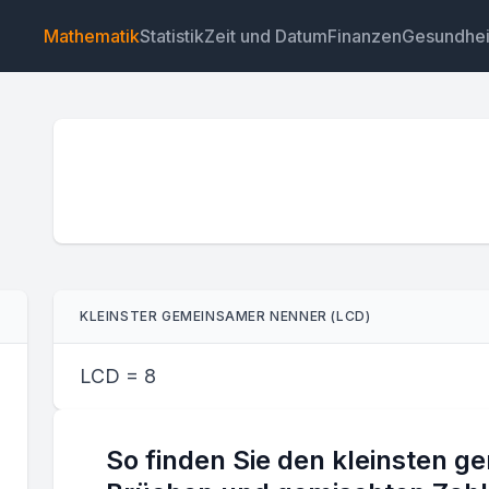
Mathematik
Statistik
Zeit und Datum
Finanzen
Gesundhei
Widget
Link
Text
HTML
KLEINSTER GEMEINSAMER NENNER (LCD)
Vorschau Rechner für den kleinsten gemeinsamen Ne
Widget
LCD =
8
So finden Sie den kleinsten 