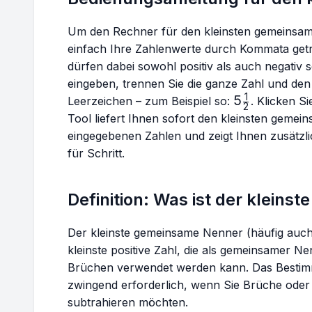
Um den Rechner für den kleinsten gemeinsa
einfach Ihre Zahlenwerte durch Kommata getre
dürfen dabei sowohl positiv als auch negativ 
eingeben, trennen Sie die ganze Zahl und den
1
5
5
Leerzeichen – zum Beispiel so:
. Klicken S
2
\frac{1}
Tool liefert Ihnen sofort den kleinsten gemei
{2}
eingegebenen Zahlen und zeigt Ihnen zusätzli
für Schritt.
Definition: Was ist der klein
Der kleinste gemeinsame Nenner (häufig auch 
kleinste positive Zahl, die als gemeinsamer 
Brüchen verwendet werden kann. Das Bestim
zwingend erforderlich, wenn Sie Brüche oder
subtrahieren möchten.