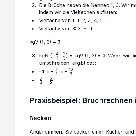
{3}
{3}
Die Brüche haben die Nenner: 1, 3. Wir mü
indem wir die Vielfachen auflisten:
Vielfache von 1: 1, 2, 3, 4, 5...
Vielfache von 3: 3, 6, 9...
kgV (1, 3) = 3
4
2
\frac{4}
\frac{2}
kgN (-
,
) = kgV (1, 3) = 3. Wenn wir
1
3
{1}
{3}
umschreiben, ergibt das:
4
12
\frac{4}
\frac{12}
-4 = -
= -
1
3
{1}
{3}
2
2
\frac{2}
\frac{2}
=
3
3
{3}
{3}
Praxisbeispiel: Bruchrechnen 
Backen
Angenommen, Sie backen einen Kuchen und be