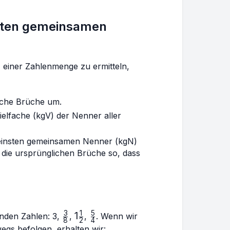
sten gemeinsamen
einer Zahlenmenge zu ermitteln,
fache Brüche um.
elfache (kgV) der Nenner aller
leinsten gemeinsamen Nenner (kgN)
 die ursprünglichen Brüche so, dass
3
1
5
\frac{3}
1
1
\frac{5}
genden Zahlen: 3,
,
,
. Wenn wir
8
2
4
{8}
\frac{1}
{4}
gs befolgen, erhalten wir: