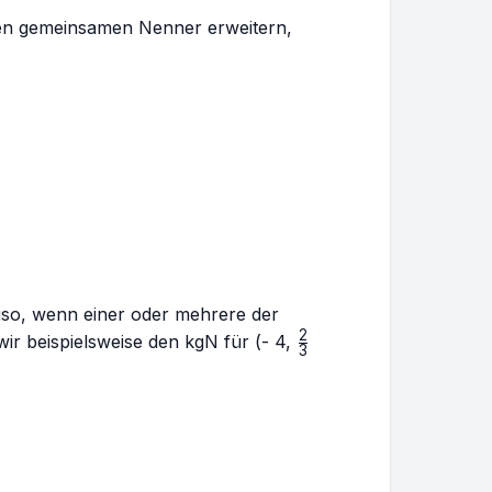
sen gemeinsamen Nenner erweitern,
so, wenn einer oder mehrere der
2
\frac{2}
ir beispielsweise den kgN für (- 4,
3
{3}