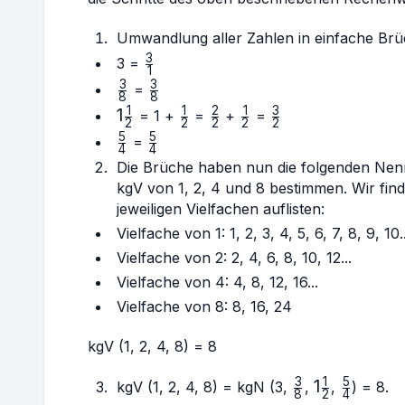
Umwandlung aller Zahlen in einfache Brü
3
\frac{3}
3 =
1
{1}
3
3
\frac{3}
\frac{3}
=
8
8
{8}
{8}
1
1
2
1
3
1
1
\frac{1}
\frac{2}
\frac{1}
\frac{3}
= 1 +
=
+
=
2
2
2
2
2
\frac{1}
{2}
{2}
{2}
{2}
5
5
\frac{5}
\frac{5}
=
4
4
{2}
{4}
{4}
Die Brüche haben nun die folgenden Nenne
kgV von 1, 2, 4 und 8 bestimmen. Wir finde
jeweiligen Vielfachen auflisten:
Vielfache von 1: 1, 2, 3, 4, 5, 6, 7, 8, 9, 10..
Vielfache von 2: 2, 4, 6, 8, 10, 12...
Vielfache von 4: 4, 8, 12, 16...
Vielfache von 8: 8, 16, 24
kgV (1, 2, 4, 8) = 8
3
1
5
\frac{3}
1
1
\frac{5}
kgV (1, 2, 4, 8) = kgN (3,
,
,
) = 8.
8
2
4