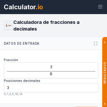
Calculator
.io
Calculadora de fracciones a
1
0.5
2
decimales
Widget
Enlace
Texto
HTML
›
DATOS DE ENTRADA
Vista previa Calculadora de
Fracción
Fracciones a Decimales: Conversor
Widget
RESULTADOS
Posiciones decimales
0
,
1
,
2
,
5
,
10
,
14
›