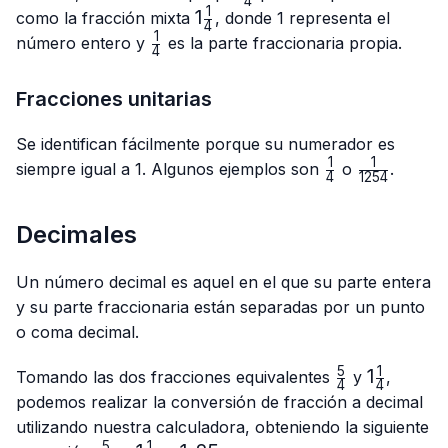
4
{4}
1
1\frac{1}
1
como la fracción mixta
, donde 1 representa el
4
{4}
1
\frac{1}
número entero y
es la parte fraccionaria propia.
4
{4}
Fracciones unitarias
Se identifican fácilmente porque su numerador es
1
1
\frac{1}
\frac{1}
siempre igual a 1. Algunos ejemplos son
o
.
4
1254
{4}
{1254}
Decimales
Un número decimal es aquel en el que su parte entera
y su parte fraccionaria están separadas por un punto
o coma decimal.
5
1
\frac{5}
1\frac{1}
1
Tomando las dos fracciones equivalentes
y
,
4
4
{4}
{4}
podemos realizar la conversión de fracción a decimal
utilizando nuestra calculadora, obteniendo la siguiente
5
1