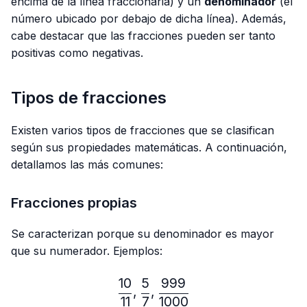
encima de la línea fraccionaria) y un
denominador
(el
número ubicado por debajo de dicha línea). Además,
cabe destacar que las fracciones pueden ser tanto
positivas como negativas.
Tipos de fracciones
Existen varios tipos de fracciones que se clasifican
según sus propiedades matemáticas. A continuación,
detallamos las más comunes:
Fracciones propias
Se caracterizan porque su denominador es mayor
que su numerador. Ejemplos:
10
5
999
\frac{10}{11},\frac{5}{7}
,
,
11
7
1000