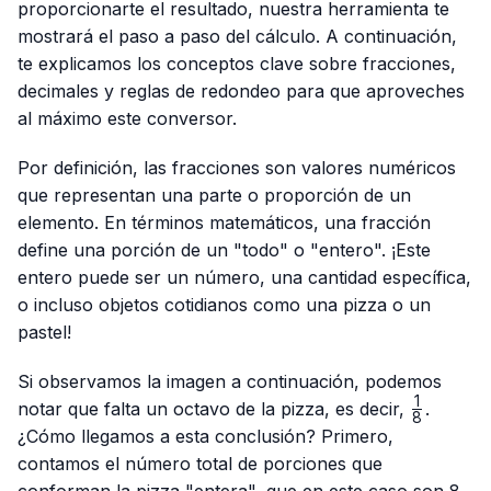
proporcionarte el resultado, nuestra herramienta te
mostrará el paso a paso del cálculo. A continuación,
te explicamos los conceptos clave sobre fracciones,
decimales y reglas de redondeo para que aproveches
al máximo este conversor.
Por definición, las fracciones son valores numéricos
que representan una parte o proporción de un
elemento. En términos matemáticos, una fracción
define una porción de un "todo" o "entero". ¡Este
entero puede ser un número, una cantidad específica,
o incluso objetos cotidianos como una pizza o un
pastel!
Si observamos la imagen a continuación, podemos
1
\frac{1}
notar que falta un octavo de la pizza, es decir,
.
8
{8}
¿Cómo llegamos a esta conclusión? Primero,
contamos el número total de porciones que
conforman la pizza "entera", que en este caso son 8