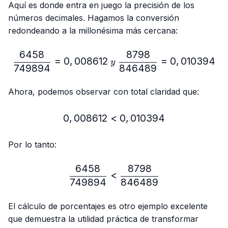
Aquí es donde entra en juego la precisión de los
números decimales. Hagamos la conversión
redondeando a la millonésima más cercana:
6458
8798
\frac{6458}{749894}=0,
=
0
,
008612
=
0
,
010394
y
749894
846489
Ahora, podemos observar con total claridad que:
0
,
008612
<
0,008612 < 0,010394
0
,
010394
Por lo tanto:
6458
8798
\frac{6458}{749894} < 
<
749894
846489
El cálculo de porcentajes es otro ejemplo excelente
que demuestra la utilidad práctica de transformar