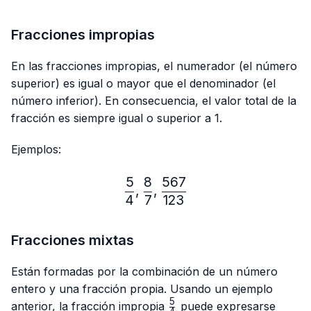
Fracciones impropias
En las fracciones impropias, el numerador (el número
superior) es igual o mayor que el denominador (el
número inferior). En consecuencia, el valor total de la
fracción es siempre igual o superior a 1.
Ejemplos:
5
8
567
\frac{5}{4},\frac{8}{7},
,
,
4
7
123
Fracciones mixtas
Están formadas por la combinación de un número
entero y una fracción propia. Usando un ejemplo
5
\frac{5}
anterior, la fracción impropia
puede expresarse