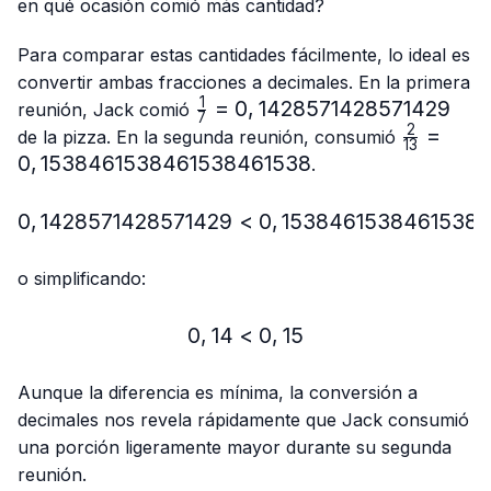
{13}
en qué ocasión comió más cantidad?
Para comparar estas cantidades fácilmente, lo ideal es
convertir ambas fracciones a decimales. En la primera
1
\frac{1}
=
0
,
1428571428571429
reunión, Jack comió
7
{7}=0,1428571428571429
2
\frac{2}
=
de la pizza. En la segunda reunión, consumió
13
{13}=0,
0
,
1538461538461538461538
.
0
,
1428571428571429
<
0,1428571428571429 < 
0
,
1538461538461538
o simplificando:
0
,
14
<
0,14 < 0,15
0
,
15
Aunque la diferencia es mínima, la conversión a
decimales nos revela rápidamente que Jack consumió
una porción ligeramente mayor durante su segunda
reunión.