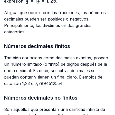
\frac{5}
=
1
=
1
,
25
expresión:
.
4
4
{4}=1\frac{1}
{4}=1,25
Al igual que ocurre con las fracciones, los números
decimales pueden ser positivos o negativos.
Principalmente, los dividimos en dos grandes
categorías:
Números decimales finitos
También conocidos como decimales exactos, poseen
un número limitado (o finito) de dígitos después de la
coma decimal. Es decir, sus cifras decimales se
pueden contar y tienen un final claro. Ejemplos de
esto son 1,23 o 7,7894512554.
Números decimales no finitos
Son aquellos que presentan una cantidad infinita de