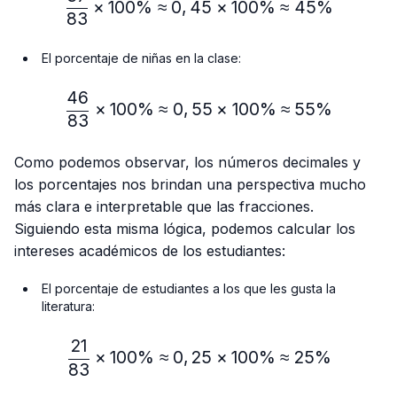
×
100%
≈
0
,
45
×
100%
≈
45%
83
El porcentaje de niñas en la clase:
46
\frac{46}{83} × 100\% ≈
×
100%
≈
0
,
55
×
100%
≈
55%
83
Como podemos observar, los números decimales y
los porcentajes nos brindan una perspectiva mucho
más clara e interpretable que las fracciones.
Siguiendo esta misma lógica, podemos calcular los
intereses académicos de los estudiantes:
El porcentaje de estudiantes a los que les gusta la
literatura:
21
\frac{21}{83} × 100\% ≈
×
100%
≈
0
,
25
×
100%
≈
25%
83