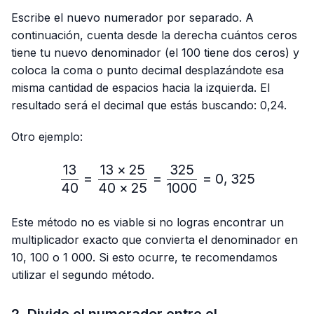
Escribe el nuevo numerador por separado. A
continuación, cuenta desde la derecha cuántos ceros
tiene tu nuevo denominador (el 100 tiene dos ceros) y
coloca la coma o punto decimal desplazándote esa
misma cantidad de espacios hacia la izquierda. El
resultado será el decimal que estás buscando: 0,24.
Otro ejemplo:
13
13
×
25
325
\frac{13}{40}=\frac{13 
=
=
=
0
,
325
40
40
×
25
1000
Este método no es viable si no logras encontrar un
multiplicador exacto que convierta el denominador en
10, 100 o 1 000. Si esto ocurre, te recomendamos
utilizar el segundo método.
2. Divide el numerador entre el