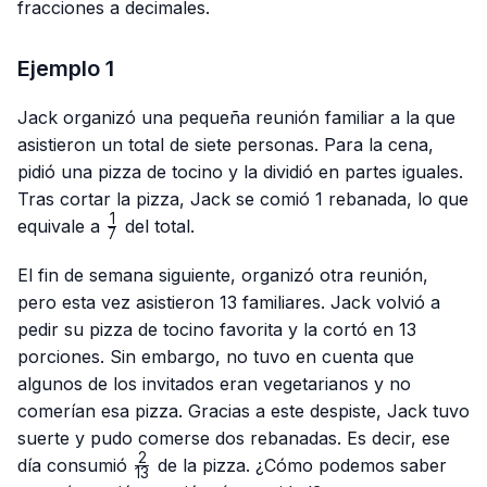
fracciones a decimales.
Ejemplo 1
Jack organizó una pequeña reunión familiar a la que
asistieron un total de siete personas. Para la cena,
pidió una pizza de tocino y la dividió en partes iguales.
Tras cortar la pizza, Jack se comió 1 rebanada, lo que
1
\frac{1}
equivale a
del total.
7
{7}
El fin de semana siguiente, organizó otra reunión,
pero esta vez asistieron 13 familiares. Jack volvió a
pedir su pizza de tocino favorita y la cortó en 13
porciones. Sin embargo, no tuvo en cuenta que
algunos de los invitados eran vegetarianos y no
comerían esa pizza. Gracias a este despiste, Jack tuvo
suerte y pudo comerse dos rebanadas. Es decir, ese
2
\frac{2}
día consumió
de la pizza. ¿Cómo podemos saber
13