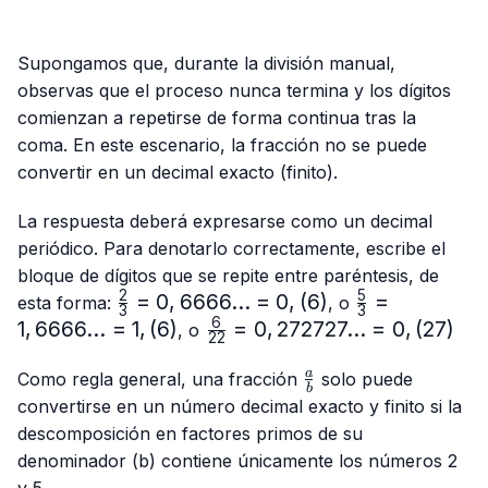
Supongamos que, durante la división manual,
observas que el proceso nunca termina y los dígitos
comienzan a repetirse de forma continua tras la
coma. En este escenario, la fracción no se puede
convertir en un decimal exacto (finito).
La respuesta deberá expresarse como un decimal
periódico. Para denotarlo correctamente, escribe el
bloque de dígitos que se repite entre paréntesis, de
2
5
\frac{2}
=
0
,
6666...
=
0
,
(
6
)
\frac{5}
=
esta forma:
, o
3
3
{3}=0,6666...
{3}=
6
1
,
6666...
=
1
,
(
6
)
\frac{6}
=
0
,
272727...
=
0
,
(
27
)
, o
22
= 0,(6)
1,6666...
{22}=0,272727...
= 1,(6)
\frac{a}
= 0,(27)
a
Como regla general, una fracción
solo puede
b
{b}
convertirse en un número decimal exacto y finito si la
descomposición en factores primos de su
denominador (b) contiene únicamente los números 2
y 5.