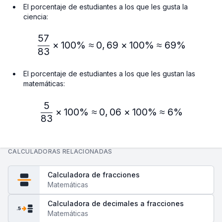
El porcentaje de estudiantes a los que les gusta la
ciencia:
57
\frac{57}{83} × 100\% ≈
×
100%
≈
0
,
69
×
100%
≈
69%
83
El porcentaje de estudiantes a los que les gustan las
matemáticas:
5
\frac{5}{83} × 100\% ≈ 
×
100%
≈
0
,
06
×
100%
≈
6%
83
CALCULADORAS RELACIONADAS
Calculadora de fracciones
Matemáticas
Calculadora de decimales a fracciones
.5
Matemáticas