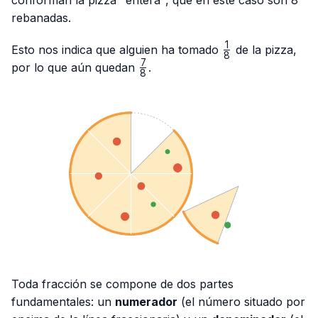
rebanadas.
1
\frac{1}
Esto nos indica que alguien ha tomado
de la pizza,
8
{8}
7
\frac{7}
por lo que aún quedan
.
8
{8}
Toda fracción se compone de dos partes
fundamentales: un
numerador
(el número situado por