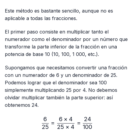
Este método es bastante sencillo, aunque no es
aplicable a todas las fracciones.
El primer paso consiste en multiplicar tanto el
numerador como el denominador por un número que
transforme la parte inferior de la fracción en una
potencia de base 10 (10, 100, 1 000, etc.).
Supongamos que necesitamos convertir una fracción
con un numerador de 6 y un denominador de 25.
Podemos lograr que el denominador sea 100
simplemente multiplicando 25 por 4. No debemos
olvidar multiplicar también la parte superior: así
obtenemos 24.
6
6
×
4
24
\frac{6}{25}=\frac{6 × 4
=
=
25
25
×
4
100