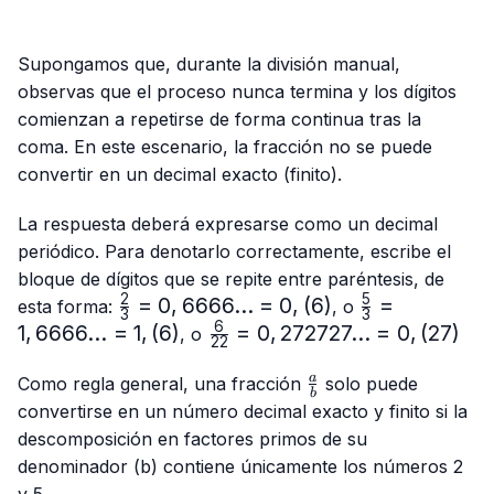
Supongamos que, durante la división manual,
observas que el proceso nunca termina y los dígitos
comienzan a repetirse de forma continua tras la
coma. En este escenario, la fracción no se puede
convertir en un decimal exacto (finito).
La respuesta deberá expresarse como un decimal
periódico. Para denotarlo correctamente, escribe el
bloque de dígitos que se repite entre paréntesis, de
2
5
\frac{2}
=
0
,
6666...
=
0
,
(
6
)
\frac{5}
=
esta forma:
, o
3
3
{3}=0,6666...
{3}=
6
1
,
6666...
=
1
,
(
6
)
\frac{6}
=
0
,
272727...
=
0
,
(
27
)
, o
22
= 0,(6)
1,6666...
{22}=0,272727...
= 1,(6)
\frac{a}
= 0,(27)
a
Como regla general, una fracción
solo puede
b
{b}
convertirse en un número decimal exacto y finito si la
descomposición en factores primos de su
denominador (b) contiene únicamente los números 2
y 5.