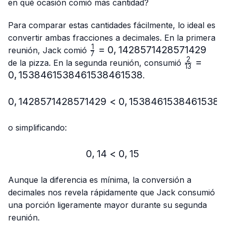
{13}
en qué ocasión comió más cantidad?
Para comparar estas cantidades fácilmente, lo ideal es
convertir ambas fracciones a decimales. En la primera
1
\frac{1}
=
0
,
1428571428571429
reunión, Jack comió
7
{7}=0,1428571428571429
2
\frac{2}
=
de la pizza. En la segunda reunión, consumió
13
{13}=0,
0
,
1538461538461538461538
.
0
,
1428571428571429
<
0,1428571428571429 < 
0
,
1538461538461538
o simplificando:
0
,
14
<
0,14 < 0,15
0
,
15
Aunque la diferencia es mínima, la conversión a
decimales nos revela rápidamente que Jack consumió
una porción ligeramente mayor durante su segunda
reunión.