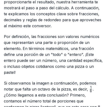
proporcionarte el resultado, nuestra herramienta te
mostrará el paso a paso del cálculo. A continuación,
te explicamos los conceptos clave sobre fracciones,
decimales y reglas de redondeo para que aproveches
al máximo este conversor.
Por definición, las fracciones son valores numéricos
que representan una parte o proporción de un
elemento. En términos matemáticos, una fracción
define una porción de un "todo" o "entero". ¡Este
entero puede ser un número, una cantidad específica,
o incluso objetos cotidianos como una pizza o un
pastel!
Si observamos la imagen a continuación, podemos
1
\frac{1}
notar que falta un octavo de la pizza, es decir,
.
8
{8}
¿Cómo llegamos a esta conclusión? Primero,
contamos el número total de porciones que
conforman la pizza "entera", que en este caso son 8