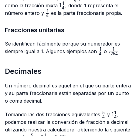
4
{4}
1
1\frac{1}
1
como la fracción mixta
, donde 1 representa el
4
{4}
1
\frac{1}
número entero y
es la parte fraccionaria propia.
4
{4}
Fracciones unitarias
Se identifican fácilmente porque su numerador es
1
1
\frac{1}
\frac{1}
siempre igual a 1. Algunos ejemplos son
o
.
4
1254
{4}
{1254}
Decimales
Un número decimal es aquel en el que su parte entera
y su parte fraccionaria están separadas por un punto
o coma decimal.
5
1
\frac{5}
1\frac{1}
1
Tomando las dos fracciones equivalentes
y
,
4
4
{4}
{4}
podemos realizar la conversión de fracción a decimal
utilizando nuestra calculadora, obteniendo la siguiente
5
1