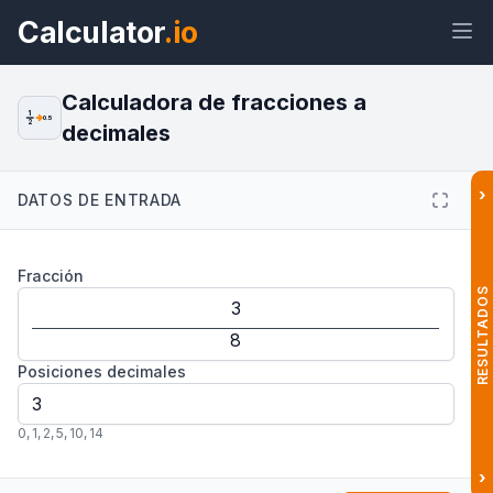
Calculator
.io
Calculadora de fracciones a
1
0.5
2
decimales
Widget
Enlace
Texto
HTML
›
DATOS DE ENTRADA
Vista previa Calculadora de
Fracción
Fracciones a Decimales: Conversor
Widget
RESULTADOS
Posiciones decimales
0
,
1
,
2
,
5
,
10
,
14
›