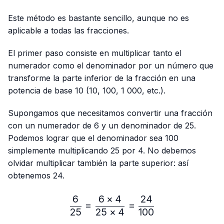
Este método es bastante sencillo, aunque no es
aplicable a todas las fracciones.
El primer paso consiste en multiplicar tanto el
numerador como el denominador por un número que
transforme la parte inferior de la fracción en una
potencia de base 10 (10, 100, 1 000, etc.).
Supongamos que necesitamos convertir una fracción
con un numerador de 6 y un denominador de 25.
Podemos lograr que el denominador sea 100
simplemente multiplicando 25 por 4. No debemos
olvidar multiplicar también la parte superior: así
obtenemos 24.
6
6
×
4
24
\frac{6}{25}=\frac{6 × 4
=
=
25
25
×
4
100