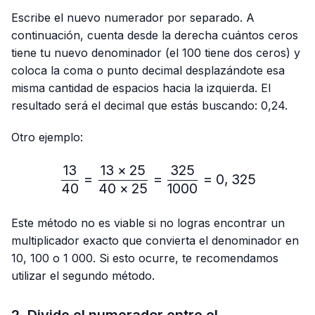
Escribe el nuevo numerador por separado. A
continuación, cuenta desde la derecha cuántos ceros
tiene tu nuevo denominador (el 100 tiene dos ceros) y
coloca la coma o punto decimal desplazándote esa
misma cantidad de espacios hacia la izquierda. El
resultado será el decimal que estás buscando: 0,24.
Otro ejemplo:
13
13
×
25
325
\frac{13}{40}=\frac{13 
=
=
=
0
,
325
40
40
×
25
1000
Este método no es viable si no logras encontrar un
multiplicador exacto que convierta el denominador en
10, 100 o 1 000. Si esto ocurre, te recomendamos
utilizar el segundo método.
2. Divide el numerador entre el