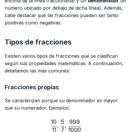
encima de la línea fraccionaria) y un
denominador
(el
número ubicado por debajo de dicha línea). Además,
cabe destacar que las fracciones pueden ser tanto
positivas como negativas.
Tipos de fracciones
Existen varios tipos de fracciones que se clasifican
según sus propiedades matemáticas. A continuación,
detallamos las más comunes:
Fracciones propias
Se caracterizan porque su denominador es mayor
que su numerador. Ejemplos:
10
5
999
\frac{10}{11},\frac{5}{7}
,
,
11
7
1000