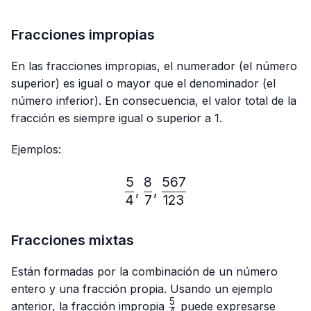
Fracciones impropias
En las fracciones impropias, el numerador (el número
superior) es igual o mayor que el denominador (el
número inferior). En consecuencia, el valor total de la
fracción es siempre igual o superior a 1.
Ejemplos:
5
8
567
\frac{5}{4},\frac{8}{7},
,
,
4
7
123
Fracciones mixtas
Están formadas por la combinación de un número
entero y una fracción propia. Usando un ejemplo
5
\frac{5}
anterior, la fracción impropia
puede expresarse