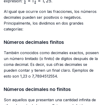
\frac{5}
=
1
=
1
,
25
expresión:
.
4
4
{4}=1\frac{1}
{4}=1,25
Al igual que ocurre con las fracciones, los números
decimales pueden ser positivos o negativos.
Principalmente, los dividimos en dos grandes
categorías:
Números decimales finitos
También conocidos como decimales exactos, poseen
un número limitado (o finito) de dígitos después de la
coma decimal. Es decir, sus cifras decimales se
pueden contar y tienen un final claro. Ejemplos de
esto son 1,23 o 7,7894512554.
Números decimales no finitos
Son aquellos que presentan una cantidad infinita de