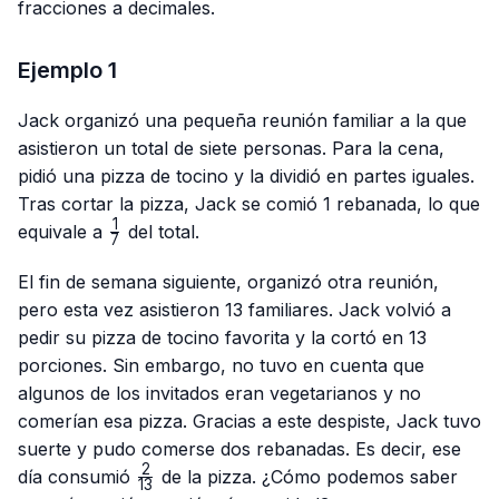
fracciones a decimales.
Ejemplo 1
Jack organizó una pequeña reunión familiar a la que
asistieron un total de siete personas. Para la cena,
pidió una pizza de tocino y la dividió en partes iguales.
Tras cortar la pizza, Jack se comió 1 rebanada, lo que
1
\frac{1}
equivale a
del total.
7
{7}
El fin de semana siguiente, organizó otra reunión,
pero esta vez asistieron 13 familiares. Jack volvió a
pedir su pizza de tocino favorita y la cortó en 13
porciones. Sin embargo, no tuvo en cuenta que
algunos de los invitados eran vegetarianos y no
comerían esa pizza. Gracias a este despiste, Jack tuvo
suerte y pudo comerse dos rebanadas. Es decir, ese
2
\frac{2}
día consumió
de la pizza. ¿Cómo podemos saber
13