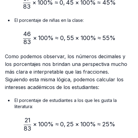
×
100%
≈
0
,
45
×
100%
≈
45%
83
El porcentaje de niñas en la clase:
46
\frac{46}{83} × 100\% ≈
×
100%
≈
0
,
55
×
100%
≈
55%
83
Como podemos observar, los números decimales y
los porcentajes nos brindan una perspectiva mucho
más clara e interpretable que las fracciones.
Siguiendo esta misma lógica, podemos calcular los
intereses académicos de los estudiantes:
El porcentaje de estudiantes a los que les gusta la
literatura:
21
\frac{21}{83} × 100\% ≈
×
100%
≈
0
,
25
×
100%
≈
25%
83