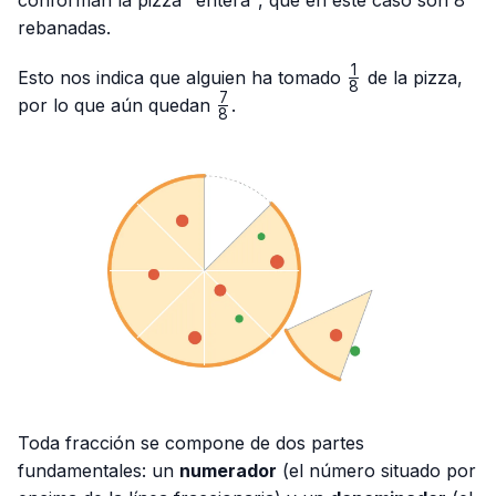
rebanadas.
1
\frac{1}
Esto nos indica que alguien ha tomado
de la pizza,
8
{8}
7
\frac{7}
por lo que aún quedan
.
8
{8}
Toda fracción se compone de dos partes
fundamentales: un
numerador
(el número situado por