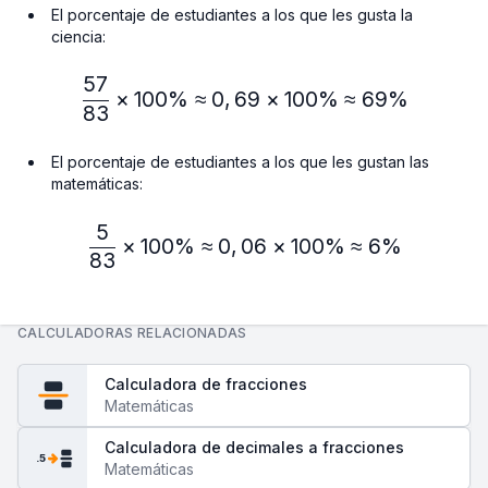
El porcentaje de estudiantes a los que les gusta la
ciencia:
57
\frac{57}{83} × 100\% ≈
×
100%
≈
0
,
69
×
100%
≈
69%
83
El porcentaje de estudiantes a los que les gustan las
matemáticas:
5
\frac{5}{83} × 100\% ≈ 
×
100%
≈
0
,
06
×
100%
≈
6%
83
CALCULADORAS RELACIONADAS
Calculadora de fracciones
Matemáticas
Calculadora de decimales a fracciones
.5
Matemáticas