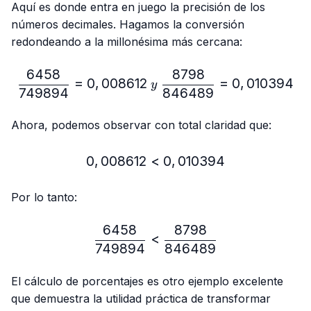
Aquí es donde entra en juego la precisión de los
números decimales. Hagamos la conversión
redondeando a la millonésima más cercana:
6458
8798
\frac{6458}{749894}=0,
=
0
,
008612
=
0
,
010394
y
749894
846489
Ahora, podemos observar con total claridad que:
0
,
008612
<
0,008612 < 0,010394
0
,
010394
Por lo tanto:
6458
8798
\frac{6458}{749894} < 
<
749894
846489
El cálculo de porcentajes es otro ejemplo excelente
que demuestra la utilidad práctica de transformar