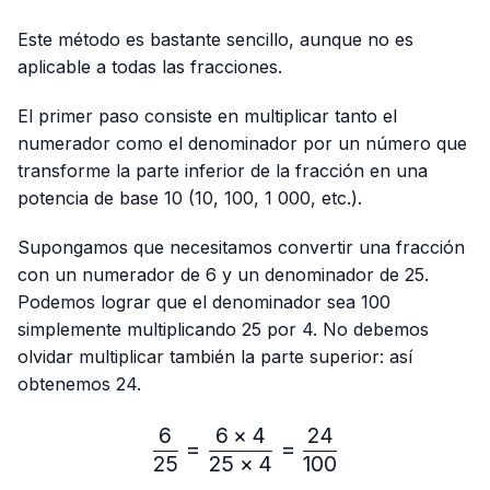
Este método es bastante sencillo, aunque no es
aplicable a todas las fracciones.
El primer paso consiste en multiplicar tanto el
numerador como el denominador por un número que
transforme la parte inferior de la fracción en una
potencia de base 10 (10, 100, 1 000, etc.).
Supongamos que necesitamos convertir una fracción
con un numerador de 6 y un denominador de 25.
Podemos lograr que el denominador sea 100
simplemente multiplicando 25 por 4. No debemos
olvidar multiplicar también la parte superior: así
obtenemos 24.
6
6
×
4
24
\frac{6}{25}=\frac{6 × 4
=
=
25
25
×
4
100