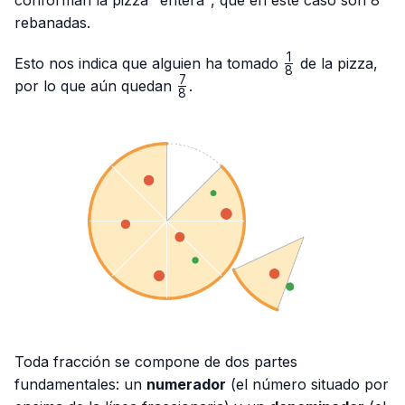
rebanadas.
1
\frac{1}
Esto nos indica que alguien ha tomado
de la pizza,
8
{8}
7
\frac{7}
por lo que aún quedan
.
8
{8}
Toda fracción se compone de dos partes
fundamentales: un
numerador
(el número situado por