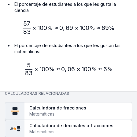
El porcentaje de estudiantes a los que les gusta la
ciencia:
57
\frac{57}{83} × 100\% ≈
×
100%
≈
0
,
69
×
100%
≈
69%
83
El porcentaje de estudiantes a los que les gustan las
matemáticas:
5
\frac{5}{83} × 100\% ≈ 
×
100%
≈
0
,
06
×
100%
≈
6%
83
CALCULADORAS RELACIONADAS
Calculadora de fracciones
Matemáticas
Calculadora de decimales a fracciones
.5
Matemáticas