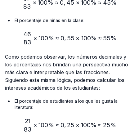
×
100%
≈
0
,
45
×
100%
≈
45%
83
El porcentaje de niñas en la clase:
46
\frac{46}{83} × 100\% ≈
×
100%
≈
0
,
55
×
100%
≈
55%
83
Como podemos observar, los números decimales y
los porcentajes nos brindan una perspectiva mucho
más clara e interpretable que las fracciones.
Siguiendo esta misma lógica, podemos calcular los
intereses académicos de los estudiantes:
El porcentaje de estudiantes a los que les gusta la
literatura:
21
\frac{21}{83} × 100\% ≈
×
100%
≈
0
,
25
×
100%
≈
25%
83