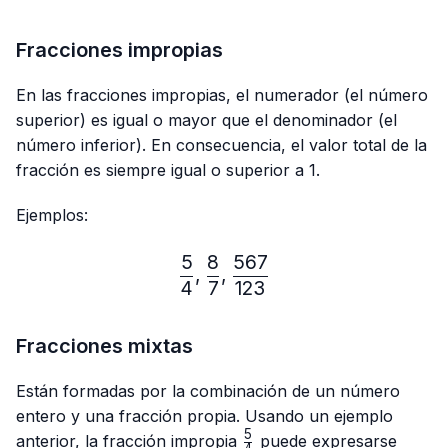
Fracciones impropias
En las fracciones impropias, el numerador (el número
superior) es igual o mayor que el denominador (el
número inferior). En consecuencia, el valor total de la
fracción es siempre igual o superior a 1.
Ejemplos:
5
8
567
\frac{5}{4},\frac{8}{7},
,
,
4
7
123
Fracciones mixtas
Están formadas por la combinación de un número
entero y una fracción propia. Usando un ejemplo
5
\frac{5}
anterior, la fracción impropia
puede expresarse