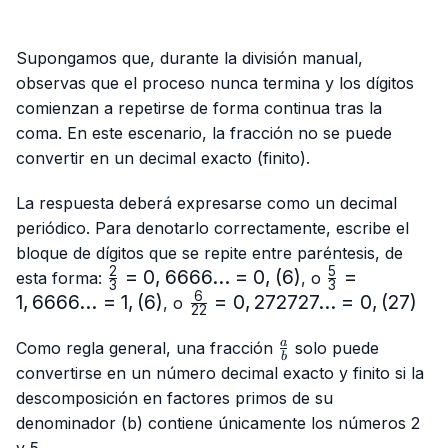
Supongamos que, durante la división manual,
observas que el proceso nunca termina y los dígitos
comienzan a repetirse de forma continua tras la
coma. En este escenario, la fracción no se puede
convertir en un decimal exacto (finito).
La respuesta deberá expresarse como un decimal
periódico. Para denotarlo correctamente, escribe el
bloque de dígitos que se repite entre paréntesis, de
2
5
\frac{2}
=
0
,
6666...
=
0
,
(
6
)
\frac{5}
=
esta forma:
, o
3
3
{3}=0,6666...
{3}=
6
1
,
6666...
=
1
,
(
6
)
\frac{6}
=
0
,
272727...
=
0
,
(
27
)
, o
22
= 0,(6)
1,6666...
{22}=0,272727...
= 1,(6)
\frac{a}
= 0,(27)
a
Como regla general, una fracción
solo puede
b
{b}
convertirse en un número decimal exacto y finito si la
descomposición en factores primos de su
denominador (b) contiene únicamente los números 2
y 5.