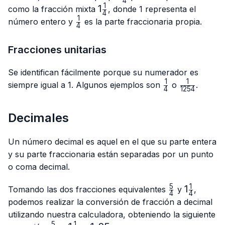
4
{4}
1
1\frac{1}
1
como la fracción mixta
, donde 1 representa el
4
{4}
1
\frac{1}
número entero y
es la parte fraccionaria propia.
4
{4}
Fracciones unitarias
Se identifican fácilmente porque su numerador es
1
1
\frac{1}
\frac{1}
siempre igual a 1. Algunos ejemplos son
o
.
4
1254
{4}
{1254}
Decimales
Un número decimal es aquel en el que su parte entera
y su parte fraccionaria están separadas por un punto
o coma decimal.
5
1
\frac{5}
1\frac{1}
1
Tomando las dos fracciones equivalentes
y
,
4
4
{4}
{4}
podemos realizar la conversión de fracción a decimal
utilizando nuestra calculadora, obteniendo la siguiente
5
1