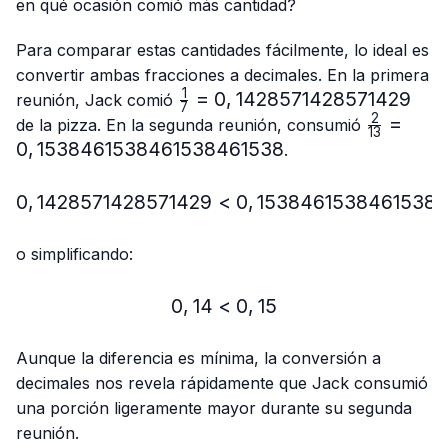
{13}
en qué ocasión comió más cantidad?
Para comparar estas cantidades fácilmente, lo ideal es
convertir ambas fracciones a decimales. En la primera
1
\frac{1}
=
0
,
1428571428571429
reunión, Jack comió
7
{7}=0,1428571428571429
2
\frac{2}
=
de la pizza. En la segunda reunión, consumió
13
{13}=0,
0
,
1538461538461538461538
.
0
,
1428571428571429
<
0,1428571428571429 < 
0
,
1538461538461538
o simplificando:
0
,
14
<
0,14 < 0,15
0
,
15
Aunque la diferencia es mínima, la conversión a
decimales nos revela rápidamente que Jack consumió
una porción ligeramente mayor durante su segunda
reunión.