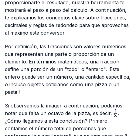
proporcionarte el resultado, nuestra herramienta te
mostrará el paso a paso del cálculo. A continuación,
te explicamos los conceptos clave sobre fracciones,
decimales y reglas de redondeo para que aproveches
al máximo este conversor.
Por definición, las fracciones son valores numéricos
que representan una parte o proporción de un
elemento. En términos matemáticos, una fracción
define una porción de un "todo" o "entero". ¡Este
entero puede ser un número, una cantidad específica,
o incluso objetos cotidianos como una pizza o un
pastel!
Si observamos la imagen a continuación, podemos
1
\frac{1}
notar que falta un octavo de la pizza, es decir,
.
8
{8}
¿Cómo llegamos a esta conclusión? Primero,
contamos el número total de porciones que
conforman la pizza "entera", que en este caso son 8