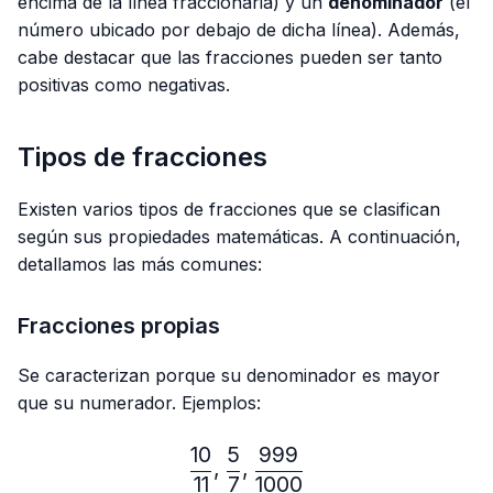
encima de la línea fraccionaria) y un
denominador
(el
número ubicado por debajo de dicha línea). Además,
cabe destacar que las fracciones pueden ser tanto
positivas como negativas.
Tipos de fracciones
Existen varios tipos de fracciones que se clasifican
según sus propiedades matemáticas. A continuación,
detallamos las más comunes:
Fracciones propias
Se caracterizan porque su denominador es mayor
que su numerador. Ejemplos:
10
5
999
\frac{10}{11},\frac{5}{7}
,
,
11
7
1000