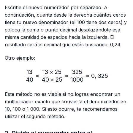
Escribe el nuevo numerador por separado. A
continuación, cuenta desde la derecha cuántos ceros
tiene tu nuevo denominador (el 100 tiene dos ceros) y
coloca la coma o punto decimal desplazándote esa
misma cantidad de espacios hacia la izquierda. El
resultado será el decimal que estás buscando: 0,24.
Otro ejemplo:
13
13
×
25
325
\frac{13}{40}=\frac{13 
=
=
=
0
,
325
40
40
×
25
1000
Este método no es viable si no logras encontrar un
multiplicador exacto que convierta el denominador en
10, 100 o 1 000. Si esto ocurre, te recomendamos
utilizar el segundo método.
2. Divide el numerador entre el