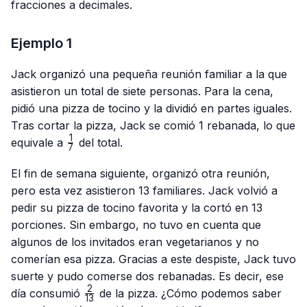
fracciones a decimales.
Ejemplo 1
Jack organizó una pequeña reunión familiar a la que
asistieron un total de siete personas. Para la cena,
pidió una pizza de tocino y la dividió en partes iguales.
Tras cortar la pizza, Jack se comió 1 rebanada, lo que
1
\frac{1}
equivale a
del total.
7
{7}
El fin de semana siguiente, organizó otra reunión,
pero esta vez asistieron 13 familiares. Jack volvió a
pedir su pizza de tocino favorita y la cortó en 13
porciones. Sin embargo, no tuvo en cuenta que
algunos de los invitados eran vegetarianos y no
comerían esa pizza. Gracias a este despiste, Jack tuvo
suerte y pudo comerse dos rebanadas. Es decir, ese
2
\frac{2}
día consumió
de la pizza. ¿Cómo podemos saber
13