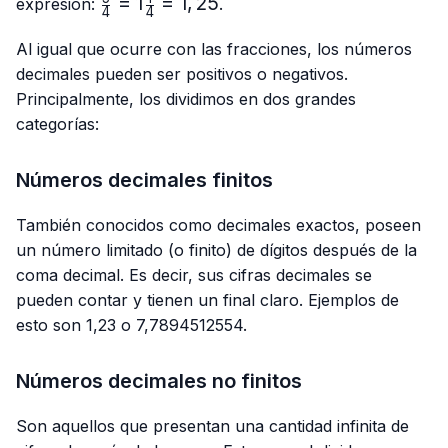
\frac{5}
=
1
=
1
,
25
expresión:
.
4
4
{4}=1\frac{1}
{4}=1,25
Al igual que ocurre con las fracciones, los números
decimales pueden ser positivos o negativos.
Principalmente, los dividimos en dos grandes
categorías:
Números decimales finitos
También conocidos como decimales exactos, poseen
un número limitado (o finito) de dígitos después de la
coma decimal. Es decir, sus cifras decimales se
pueden contar y tienen un final claro. Ejemplos de
esto son 1,23 o 7,7894512554.
Números decimales no finitos
Son aquellos que presentan una cantidad infinita de