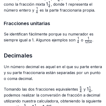
4
{4}
1
1\frac{1}
1
como la fracción mixta
, donde 1 representa el
4
{4}
1
\frac{1}
número entero y
es la parte fraccionaria propia.
4
{4}
Fracciones unitarias
Se identifican fácilmente porque su numerador es
1
1
\frac{1}
\frac{1}
siempre igual a 1. Algunos ejemplos son
o
.
4
1254
{4}
{1254}
Decimales
Un número decimal es aquel en el que su parte entera
y su parte fraccionaria están separadas por un punto
o coma decimal.
5
1
\frac{5}
1\frac{1}
1
Tomando las dos fracciones equivalentes
y
,
4
4
{4}
{4}
podemos realizar la conversión de fracción a decimal
utilizando nuestra calculadora, obteniendo la siguiente
5
1