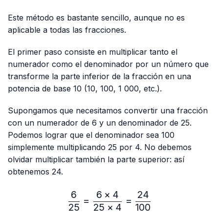
Este método es bastante sencillo, aunque no es
aplicable a todas las fracciones.
El primer paso consiste en multiplicar tanto el
numerador como el denominador por un número que
transforme la parte inferior de la fracción en una
potencia de base 10 (10, 100, 1 000, etc.).
Supongamos que necesitamos convertir una fracción
con un numerador de 6 y un denominador de 25.
Podemos lograr que el denominador sea 100
simplemente multiplicando 25 por 4. No debemos
olvidar multiplicar también la parte superior: así
obtenemos 24.
6
6
×
4
24
\frac{6}{25}=\frac{6 × 4
=
=
25
25
×
4
100