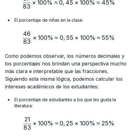
×
100%
≈
0
,
45
×
100%
≈
45%
83
El porcentaje de niñas en la clase:
46
\frac{46}{83} × 100\% ≈
×
100%
≈
0
,
55
×
100%
≈
55%
83
Como podemos observar, los números decimales y
los porcentajes nos brindan una perspectiva mucho
más clara e interpretable que las fracciones.
Siguiendo esta misma lógica, podemos calcular los
intereses académicos de los estudiantes:
El porcentaje de estudiantes a los que les gusta la
literatura:
21
\frac{21}{83} × 100\% ≈
×
100%
≈
0
,
25
×
100%
≈
25%
83