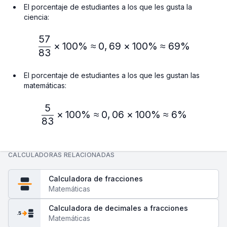
El porcentaje de estudiantes a los que les gusta la
ciencia:
57
\frac{57}{83} × 100\% ≈
×
100%
≈
0
,
69
×
100%
≈
69%
83
El porcentaje de estudiantes a los que les gustan las
matemáticas:
5
\frac{5}{83} × 100\% ≈ 
×
100%
≈
0
,
06
×
100%
≈
6%
83
CALCULADORAS RELACIONADAS
Calculadora de fracciones
Matemáticas
Calculadora de decimales a fracciones
.5
Matemáticas