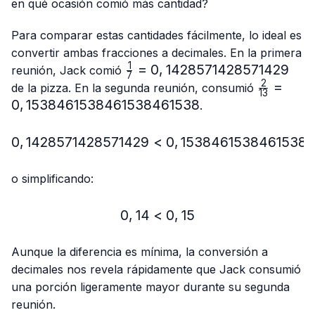
{13}
en qué ocasión comió más cantidad?
Para comparar estas cantidades fácilmente, lo ideal es
convertir ambas fracciones a decimales. En la primera
1
\frac{1}
=
0
,
1428571428571429
reunión, Jack comió
7
{7}=0,1428571428571429
2
\frac{2}
=
de la pizza. En la segunda reunión, consumió
13
{13}=0,
0
,
1538461538461538461538
.
0
,
1428571428571429
<
0,1428571428571429 < 
0
,
1538461538461538
o simplificando:
0
,
14
<
0,14 < 0,15
0
,
15
Aunque la diferencia es mínima, la conversión a
decimales nos revela rápidamente que Jack consumió
una porción ligeramente mayor durante su segunda
reunión.