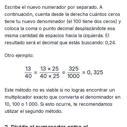
Escribe el nuevo numerador por separado. A
continuación, cuenta desde la derecha cuántos ceros
tiene tu nuevo denominador (el 100 tiene dos ceros) y
coloca la coma o punto decimal desplazándote esa
misma cantidad de espacios hacia la izquierda. El
resultado será el decimal que estás buscando: 0,24.
Otro ejemplo:
13
13
×
25
325
\frac{13}{40}=\frac{13 
=
=
=
0
,
325
40
40
×
25
1000
Este método no es viable si no logras encontrar un
multiplicador exacto que convierta el denominador en
10, 100 o 1 000. Si esto ocurre, te recomendamos
utilizar el segundo método.
2. Divide el numerador entre el