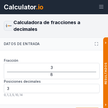
Calculator
.io
Calculadora de fracciones a
1
0.5
2
decimales
Widget
Enlace
Texto
HTML
›
DATOS DE ENTRADA
Vista previa Calculadora de
Fracción
Fracciones a Decimales: Conversor
Widget
RESULTADOS
Posiciones decimales
0
,
1
,
2
,
5
,
10
,
14
›