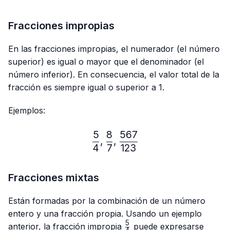
Fracciones impropias
En las fracciones impropias, el numerador (el número
superior) es igual o mayor que el denominador (el
número inferior). En consecuencia, el valor total de la
fracción es siempre igual o superior a 1.
Ejemplos:
5
8
567
\frac{5}{4},\frac{8}{7},
,
,
4
7
123
Fracciones mixtas
Están formadas por la combinación de un número
entero y una fracción propia. Usando un ejemplo
5
\frac{5}
anterior, la fracción impropia
puede expresarse