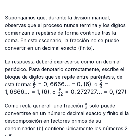
Supongamos que, durante la división manual,
observas que el proceso nunca termina y los dígitos
comienzan a repetirse de forma continua tras la
coma. En este escenario, la fracción no se puede
convertir en un decimal exacto (finito).
La respuesta deberá expresarse como un decimal
periódico. Para denotarlo correctamente, escribe el
bloque de dígitos que se repite entre paréntesis, de
2
5
\frac{2}
=
0
,
6666...
=
0
,
(
6
)
\frac{5}
=
esta forma:
, o
3
3
{3}=0,6666...
{3}=
6
1
,
6666...
=
1
,
(
6
)
\frac{6}
=
0
,
272727...
=
0
,
(
27
)
, o
22
= 0,(6)
1,6666...
{22}=0,272727...
= 1,(6)
\frac{a}
= 0,(27)
a
Como regla general, una fracción
solo puede
b
{b}
convertirse en un número decimal exacto y finito si la
descomposición en factores primos de su
denominador (b) contiene únicamente los números 2
y 5.