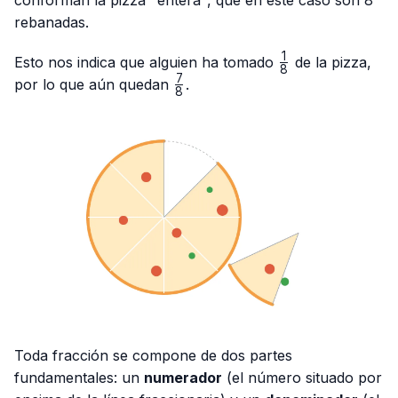
rebanadas.
1
\frac{1}
Esto nos indica que alguien ha tomado
de la pizza,
8
{8}
7
\frac{7}
por lo que aún quedan
.
8
{8}
Toda fracción se compone de dos partes
fundamentales: un
numerador
(el número situado por