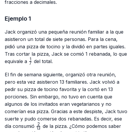
fracciones a decimales.
Ejemplo 1
Jack organizó una pequeña reunión familiar a la que
asistieron un total de siete personas. Para la cena,
pidió una pizza de tocino y la dividió en partes iguales.
Tras cortar la pizza, Jack se comió 1 rebanada, lo que
1
\frac{1}
equivale a
del total.
7
{7}
El fin de semana siguiente, organizó otra reunión,
pero esta vez asistieron 13 familiares. Jack volvió a
pedir su pizza de tocino favorita y la cortó en 13
porciones. Sin embargo, no tuvo en cuenta que
algunos de los invitados eran vegetarianos y no
comerían esa pizza. Gracias a este despiste, Jack tuvo
suerte y pudo comerse dos rebanadas. Es decir, ese
2
\frac{2}
día consumió
de la pizza. ¿Cómo podemos saber
13