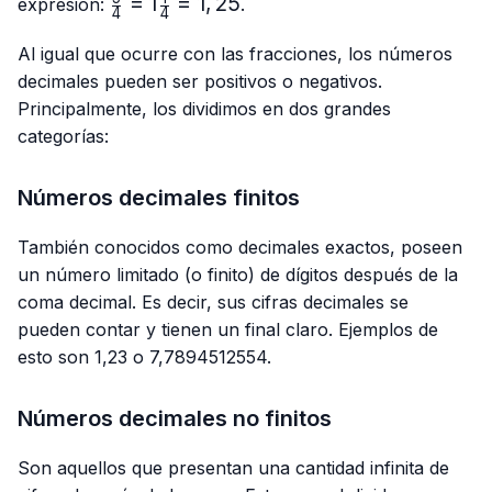
\frac{5}
=
1
=
1
,
25
expresión:
.
4
4
{4}=1\frac{1}
{4}=1,25
Al igual que ocurre con las fracciones, los números
decimales pueden ser positivos o negativos.
Principalmente, los dividimos en dos grandes
categorías:
Números decimales finitos
También conocidos como decimales exactos, poseen
un número limitado (o finito) de dígitos después de la
coma decimal. Es decir, sus cifras decimales se
pueden contar y tienen un final claro. Ejemplos de
esto son 1,23 o 7,7894512554.
Números decimales no finitos
Son aquellos que presentan una cantidad infinita de