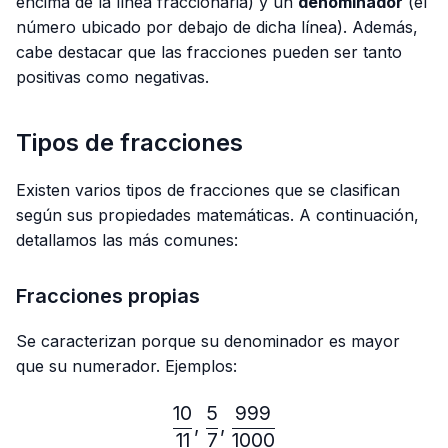
encima de la línea fraccionaria) y un
denominador
(el
número ubicado por debajo de dicha línea). Además,
cabe destacar que las fracciones pueden ser tanto
positivas como negativas.
Tipos de fracciones
Existen varios tipos de fracciones que se clasifican
según sus propiedades matemáticas. A continuación,
detallamos las más comunes:
Fracciones propias
Se caracterizan porque su denominador es mayor
que su numerador. Ejemplos:
10
5
999
\frac{10}{11},\frac{5}{7}
,
,
11
7
1000