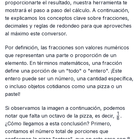
proporcionarte el resultado, nuestra herramienta te
mostrará el paso a paso del cálculo. A continuación,
te explicamos los conceptos clave sobre fracciones,
decimales y reglas de redondeo para que aproveches
al máximo este conversor.
Por definición, las fracciones son valores numéricos
que representan una parte o proporción de un
elemento. En términos matemáticos, una fracción
define una porción de un "todo" o "entero". ¡Este
entero puede ser un número, una cantidad específica,
o incluso objetos cotidianos como una pizza o un
pastel!
Si observamos la imagen a continuación, podemos
1
\frac{1}
notar que falta un octavo de la pizza, es decir,
.
8
{8}
¿Cómo llegamos a esta conclusión? Primero,
contamos el número total de porciones que
conforman la pizza "entera", que en este caso son 8