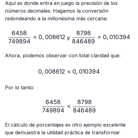
Aquí es donde entra en juego la precisión de los
números decimales. Hagamos la conversión
redondeando a la millonésima más cercana:
6458
8798
\frac{6458}{749894}=0,
=
0
,
008612
=
0
,
010394
y
749894
846489
Ahora, podemos observar con total claridad que:
0
,
008612
<
0,008612 < 0,010394
0
,
010394
Por lo tanto:
6458
8798
\frac{6458}{749894} < 
<
749894
846489
El cálculo de porcentajes es otro ejemplo excelente
que demuestra la utilidad práctica de transformar